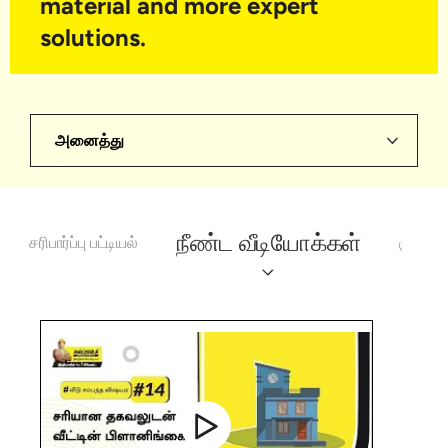
material and more expert
solutions.
அனைத்து
நீண்ட வீடியோக்கள்
சரிபார்ப்பு பட்டியல்
குறுகி