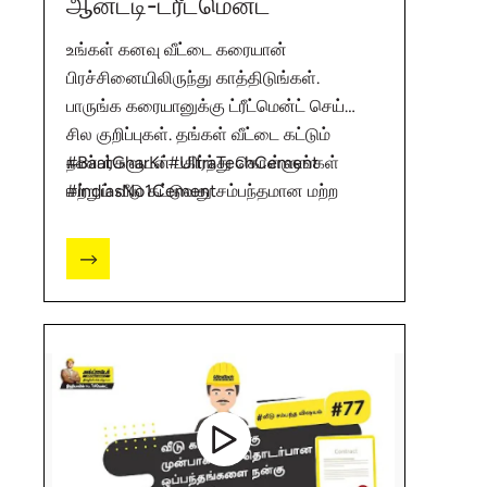
ஆன்ட்டி-ட்ரீட்மென்ட்
உங்கள் கனவு வீட்டை கரையான்
பிரச்சினையிலிருந்து காத்திடுங்கள்.
பாருங்க கரையானுக்கு ட்ரீட்மென்ட் செய்ய
சில குறிப்புகள். தங்கள் வீட்டை கட்டும்
நண்பர்களுடன் பகிர்ந்து கொள்ளுங்கள்
#BaatGharKi #UltraTechCement
மற்றும் வீடு கட்டுவது சம்பந்தமான மற்ற
#IndiasNo1Cement
தகவல்களுக்கு விசிட் செய்யவும்
http://bit.ly/2ZD1cwk