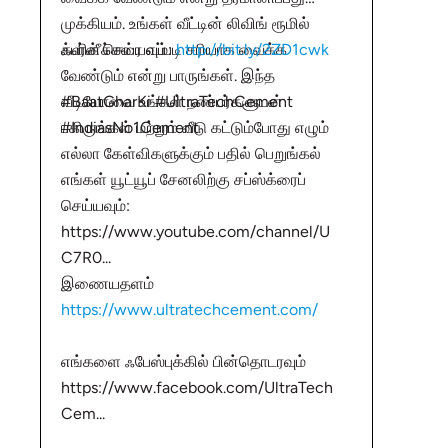
முக்கியம். உங்கள் வீட்டின் லிவிங் ரூமில்
ஃபர்னீச்சரை எப்படி சரியாக வைக்க
க்ளிக் செய்யவும்:
http://bit.ly/2ZD1cwk
வேண்டும் என்று பாருங்கள். இந்த
வீடியோவை உங்கள் நண்பர்களுடன்
#BaatGharKi #UltraTechCement
பகிருங்கள் மற்றும் வீடு கட்டும்போது எழும்
#IndiasNo1Cement
எல்லா கேள்விகளுக்கும் பதில் பெறுங்கல்
எங்கள் யூட்யூப் சேனலிற்கு சப்ஸ்க்ரைப்
செய்யவும்:
https://www.youtube.com/channel/U
C7R0...
இணையதளம்
https://www.ultratechcement.com/
எங்களை ஃபேஸ்புக்கில் பின்தொடரவும்
https://www.facebook.com/UltraTech
Cem...