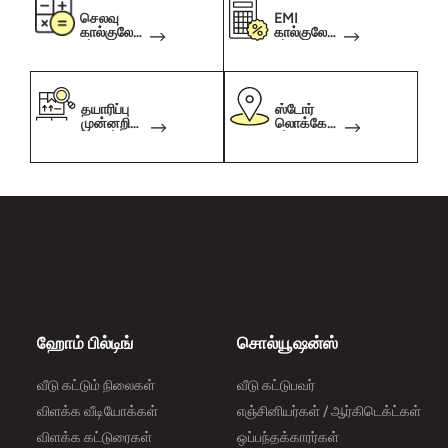
செலவு
EMI
கால்குலேட்
கால்குலேட்
டர்
டர்
தயாரிப்பு
ஸ்டோர்
முன்னறிவி
லொக்கேட்
ப்பாளர்
டர்
ஹோம் பில்டிங்
சொல்யூஷன்ஸ்
வீடு கட்டும் நிலைகள்
வீடு கட்டுபவர்
விளக்க வீடியோக்கள்
எஞ்சினியர்கள் / ஆர்கிடெக்ட்கள்
விளக்க கட்டுரைகள்
ஒப்பந்தக்காரர்கள்