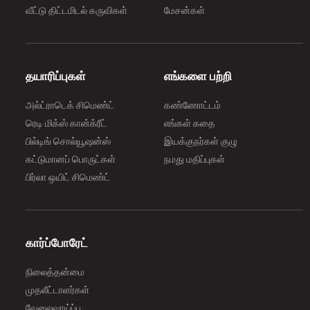
வீட்டு திட்டமிடல் கருவிகள்
மேசன்கள்
தயாரிப்புகள்
எங்களை பற்றி
அல்ட்ராடெக் சிமெண்ட்
கண்ணோட்டம்
ரெடி மிக்ஸ் கான்க்ரீட்
எங்கள் கதை
பில்டிங் சொல்யூஷன்ஸ்
இயக்குநர்கள் குழு
கட்டுமானப் பொருட்கள்
நமது மதிப்புகள்
பிர்லா ஒயிட் சிமெண்ட்
கார்ப்போரேட்
நிலைத்தன்மை
முதலீட்டாளர்கள்
வேலைவாய்ப்பு