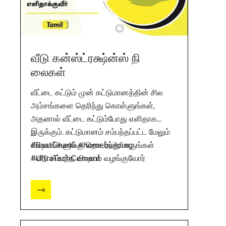
வீடு கன்ஸ்ட்ரக்ஷ்ன்ஸ் நி
லைகள்
வீட்டை கட்டும் முன் கட்டுமானத்தின் சில
அம்சங்களை தெரிந்து கொள்ளுங்கள்,
அதனால் வீட்டை கட்டும்போது எளிதாக
இருக்கும். கட்டுமானம் சம்பந்தப்பட்ட மேலும்
விஷயங்களுக்கு தொடர்ந்து பாருங்கள்
#BaatGharKi #homebuilding
#வீடு சம்பந்த விஷயம் வழங்குவோர்
#UltraTechCement
அல்ட்ராடெக்.
https://bit.ly/2PaCROK