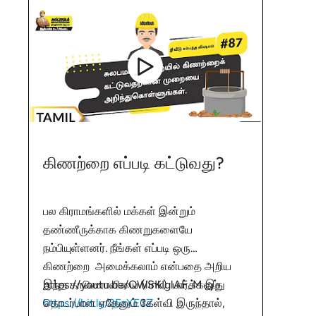
கிணற்றை எப்படி கட்டுவது?
பல கிராமங்களில் மக்கள் இன்றும்
தண்ணீருக்காக கிணறுகளையே
நம்பியுள்ளனர். நீங்கள் எப்படி ஒரு
கிணற்றை அமைக்கலாம் என்பதை அறிய
இந்த காணொளியை (link) பார்க்கவும்
https://youtu.be/QWSKIglAF_M இது
https://bit.ly/3EsXE3Z
தொடர்பான ஏதேனும் கேள்வி இருந்தால்,