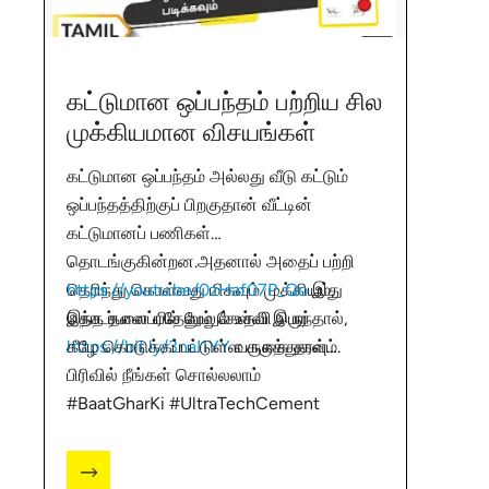
கட்டுமான ஒப்பந்தம் பற்றிய சில
முக்கியமான விசயங்கள்
கட்டுமான ஒப்பந்தம் அல்லது வீடு கட்டும்
ஒப்பந்தத்திற்குப் பிறகுதான் வீட்டின்
கட்டுமானப் பணிகள்
தொடங்குகின்றன.அதனால் அதைப் பற்றி
தெரிந்து கொள்வது மிகவும் முக்கியம்,
https://youtu.be/0zHaf07P_Qo
இது
இந்த தலைப்பில் மேலும் உதவி பெற
தொடர்பான ஏதேனும் கேள்வி இருந்தால்,
https://bit.ly/3naI1YY
கீழே கொடுக்கப்பட்டுள்ள கருத்துகள்
வருகை தரவும்.
பிரிவில் நீங்கள் சொல்லலாம்
#BaatGharKi #UltraTechCement