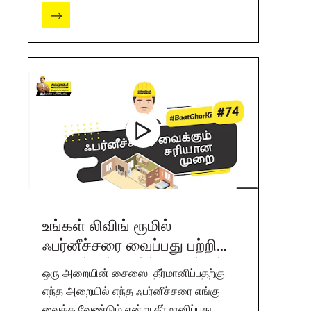
கொள்வோம். தெடார்ந்து பாருங்க
அல்ட்ராடெக் சிமென்ட் வழங்கும்
வீடுசம்பந்த விஷயம். #UltraTechCement
#BaatGharKI -
http://bit.ly/2ZD1cwk
உங்கள் லிவிங் ரூமில்
ஃபர்னீச்சரை வைப்பது பற்றி
அறியுங்கள். அல்ட்ராடெக்வீட்டு
ஒரு அறையின் சைஸை தீர்மானிப்பதற்கு
விஷயம்.
எந்த அறையில் எந்த ஃபர்னீச்சரை எங்கு
வைக்க வேண்டும் என்று தீர்மானிப்பது