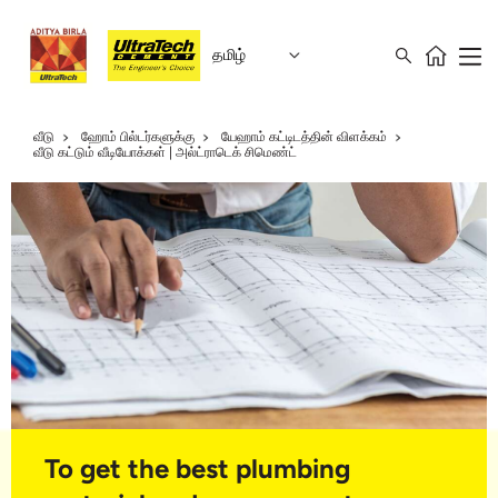
தமிழ்
வீடு
ஹோம் பில்டர்களுக்கு
யேஹாம் கட்டிடத்தின் விளக்கம்
வீடு கட்டும் வீடியோக்கள் | அல்ட்ராடெக் சிமெண்ட்
To get the best plumbing