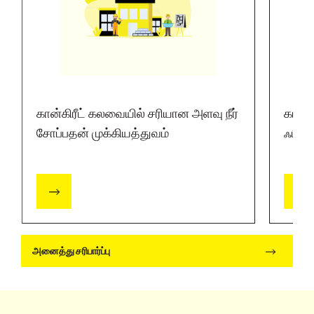
கான்கிரீட் கலவையில் சரியான அளவு நீர்
கான்க
சோப்பதன் முக்கியத்துவம்
ஃபினி
அனைத்து சரிபார்ப்பு