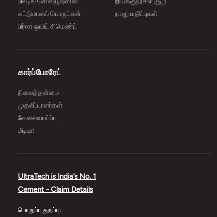
பில்டிங் சொல்யூஷன்ஸ்
இயக்குநர்கள் குழு
கட்டுமானப் பொருட்கள்
நமது மதிப்புகள்
பிர்லா ஒயிட் சிமெண்ட்
கார்ப்போரேட்
நிலைத்தன்மை
முதலீட்டாளர்கள்
வேலைவாய்ப்பு
மீடியா
UltraTech is India’s No. 1
Cement - Claim Details
பொறுப்பு துறப்பு: