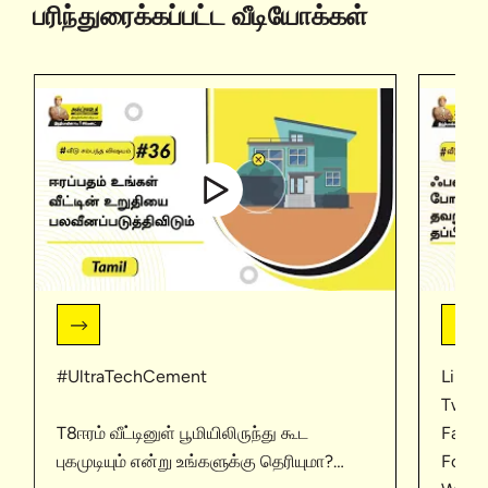
பரிந்துரைக்கப்பட்ட வீடியோக்கள்
#UltraTechCement
Linke
Twitt
T8ஈரம் வீட்டினுள் பூமியிலிருந்து கூட
Face
புகமுடியும் என்று உங்களுக்கு தெரியுமா?
Follo