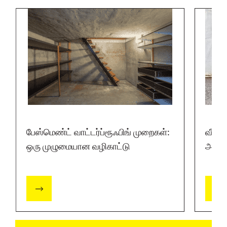
பேஸ்மெண்ட் வாட்டர்ப்ரூஃபிங் முறைகள்:
வீப் 
ஒரு முழுமையான வழிகாட்டு
அமைவி