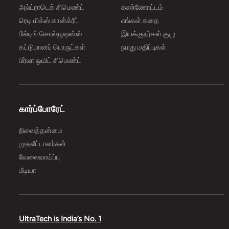
அல்ட்ராடெக் சிமெண்ட்
கண்ணோட்டம்
ரெடி மிக்ஸ் கான்க்ரீட்
எங்கள் கதை
பில்டிங் சொல்யூஷன்ஸ்
இயக்குநர்கள் குழு
கட்டுமானப் பொருட்கள்
நமது மதிப்புகள்
பிர்லா ஒயிட் சிமெண்ட்
கார்ப்போரேட்
நிலைத்தன்மை
முதலீட்டாளர்கள்
வேலைவாய்ப்பு
மீடியா
UltraTech is India’s No. 1