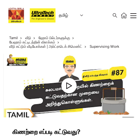
தமிழ்
Tamil
வீடு
ஹோம் பில்டர்களுக்கு
யேஹாம் கட்டிடத்தின் விளக்கம்
வீடு கட்டும் வீடியோக்கள் | அல்ட்ராடெக் சிமெண்ட்
Supervising Work
கிணற்றை எப்படி கட்டுவது?