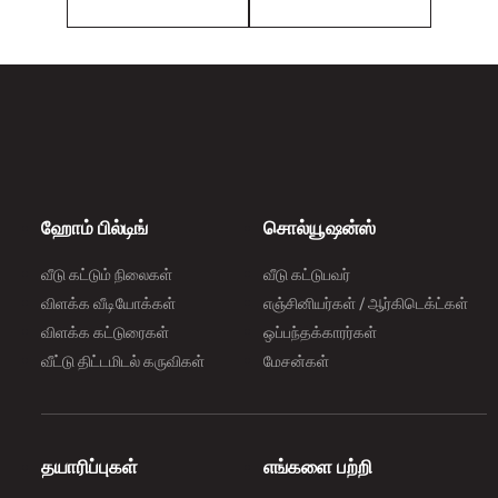
i
ஹோம் பில்டிங்
சொல்யூஷன்ஸ்
வீடு கட்டும் நிலைகள்
வீடு கட்டுபவர்
விளக்க வீடியோக்கள்
எஞ்சினியர்கள் / ஆர்கிடெக்ட்கள்
விளக்க கட்டுரைகள்
ஒப்பந்தக்காரர்கள்
வீட்டு திட்டமிடல் கருவிகள்
மேசன்கள்
தயாரிப்புகள்
எங்களை பற்றி