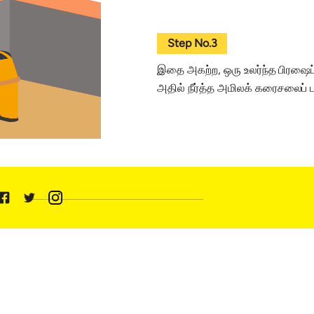
Step No.3
இதை அகற்ற, ஒரு உலர்ந்த பிரஷைப் 
அதில் நீர்த்த அமிலக் கரைசலைப் 