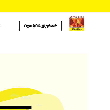
தொடர்பில் இருங்கள்
்கள்
பயனுள்ள கருவிகள்
செலவு கால்குலேட்டர்
ஸ்டோர் லொகேட்டர்
்டம்
ப்ராடக்ட் ப்ரெடிக்டர்
இ எம் ஐ கால்குலேட்டர்
ஓடு கால்குலேட்டர்