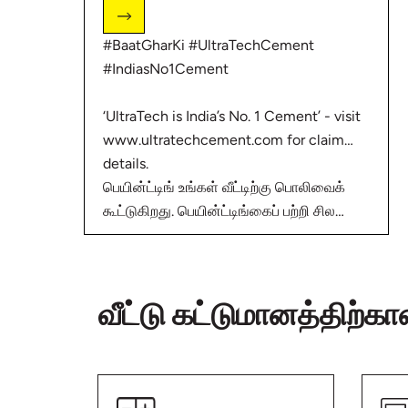
#BaatGharKi #UltraTechCement
#IndiasNo1Cement
‘UltraTech is India’s No. 1 Cement’ - visit
www.ultratechcement.com for claim
details.
பெயின்ட்டிங் உங்கள் வீட்டிற்கு பொலிவைக்
கூட்டுகிறது. பெயின்ட்டிங்கைப் பற்றி சில
விஷயங்களை தெரிந்துகொள்வோம். தங்கள்
வீட்டை கட்டும் நண்பர்களுடன் பகிர்ந்து
வீட்டிற்கு பெயின்ட்டிங்
கொள்ளுங்கள் மற்றும் வீடு கட்டுவது
வீட்டு கட்டுமானத்திற்க
சம்பந்தமான மற்ற தகவல்களுக்கு விசிட்
செய்யவும்:
http://bit.ly/2ZD1cwk