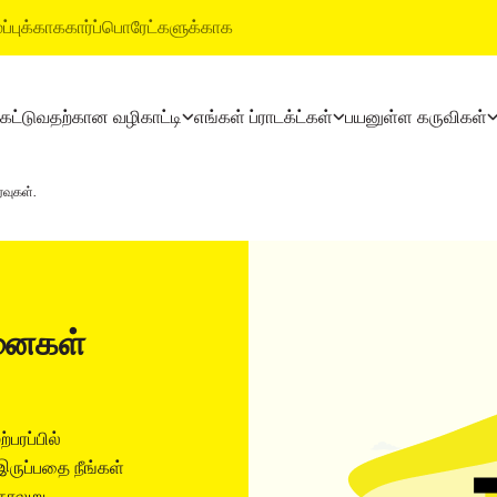
ப்புக்காக
கார்ப்பொரேட்களுக்காக
 கட்டுவதற்கான வழிகாட்டி
எங்கள் ப்ராடக்ட்கள்
பயனுள்ள கருவிகள்
ட்டி
தயாரிப்புகள்
அல்ட்ராடெக் பில்டிங் ப்ராடக்ட
்வுகள்.
லைகள்
அல்ட்ராடெக் சிமென்ட்
வாட்டர்ப்ரூஃபிங் சிஸ்டம்ஸ்
அல்ட்ராடெக் வெதர் பிளஸ்
ஸ்டைல் எபோக்சி க்ரௌட்
ரெடி மிக்ஸ் கான்க்ரீட்
டைல் & மார்பிள் ஃபிட்டிங் சிஸ
அல்ட்ராடெக் பில்டிங் சொல்யூஷன்ஸ்
சனைகள்
்பரப்பில்
இருப்பதை நீங்கள்
கொலுறு