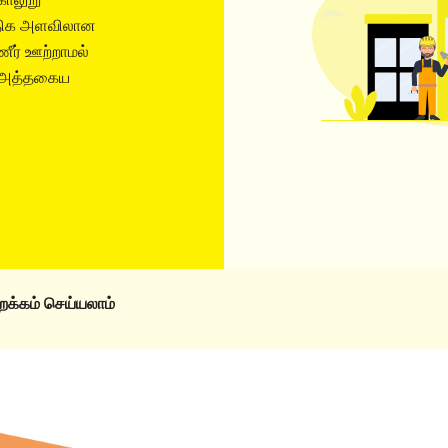
 அதிக அளவிலான
ீர் ஊற்றாமல்
ல் அத்தகைய
விறக்கம் செய்யலாம்