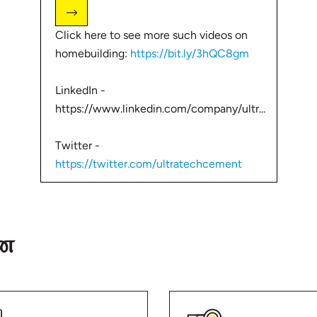
Click here to see more such videos on
homebuilding:
https://bit.ly/3hQC8gm
LinkedIn -
https://www.linkedin.com/company/ultr...
Twitter -
https://twitter.com/ultratechcement
Facebook -
https://www.facebook.com/UltraTechCem...
ான
Connect with UltraTech on:
அல்ட்ராடெக் உடன் இணையுங்கள்: Subscribe to
our channel:
https://bit.ly/32SHGQ4