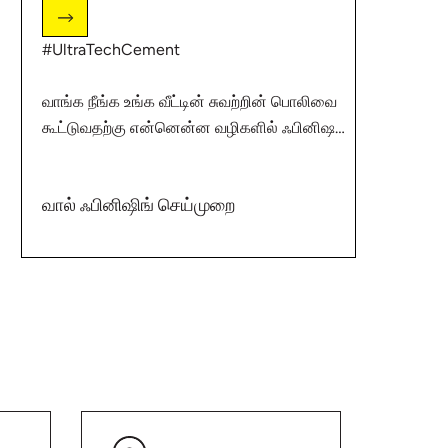
#UltraTechCement
வாங்க நீங்க உங்க வீட்டின் சுவற்றின் பொலிவை
கூட்டுவதற்கு என்னென்ன வழிகளில் ஃபினிஷஸ்
உபயோகிக்க முடியும் என்று பார்ப்போம். தங்கள்
வீட்டை கட்ட இருக்கும் நண்பர்களுடன் ஷேர்
வால் ஃபினிஷிங் செய்முறை
பண்ணுங்க, மேலும் வீடு கட்டுவது சம்பந்தமான
மற்ற டிப்ஸிற்கு விசிட் பண்ணுங்க:
http://bit.ly/2ZD1cwk