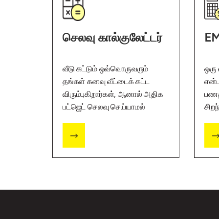
செலவு கால்குலேட்டர்
EM
வீடு கட்டும் ஒவ்வொருவரும்
ஒரு 
தங்கள் கனவு வீட்டைக் கட்ட
என்ப
விரும்புகிறார்கள், ஆனால் அதிக
பணத
பட்ஜெட் செலவு செய்யாமல்
சிறந
அவ்வாறு செய்யுங்கள்.
அதற
வேண
எங்க
கேட்