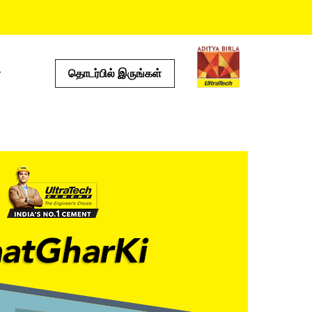
தொடர்பில் இருங்கள்
்கள்
பயனுள்ள கருவிகள்
செலவு கால்குலேட்டர்
ஸ்டோர் லொகேட்டர்
்டம்
ப்ராடக்ட் ப்ரெடிக்டர்
இ எம் ஐ கால்குலேட்டர்
ஓடு கால்குலேட்டர்