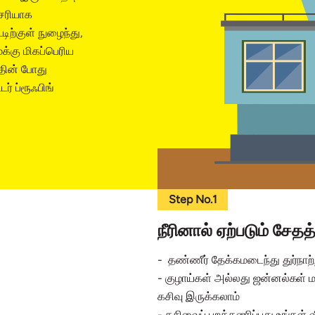
 சரியாக
்டிற்குள் நுழைந்து,
ைக்கு மிகப்பெரிய
்தின் போது
் ப்ரூஃபிங்
Step No.1
நீரினால் ஏற்படும் சேத
- தண்ணீர் தேக்கமடைந்து துர்நாற்றம
- குழாய்கள் அல்லது ஜன்னல்கள் ம
கசிவு இருக்கலாம்
- கசிவைப் புறக்கணிப்பது உங்கள் 