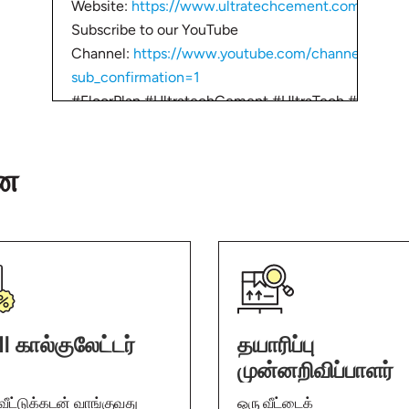
Website:
https://www.ultratechcement.com/
Subscribe to our YouTube
Channel:
https://www.youtube.com/channel/UC
sub_confirmation=1
#FloorPlan #UltratechCement #UltraTech #TamilVi
UltraTech Cement Limited is the largest cement c
ான
the leading producers of cement globally. It is also t
manufacturer of white cement and Ready Mix Conc
#BaatGharki #UltraTechCement #IndiasNo1Cemen
http://bit.ly/2ZD1cwk
ஒரு ஸ்ட்ராங்கான வீட்டை கட்டுவதற்கு, அஸ்திவாரத்தின் 
அவசியம். பாருங்க ஃபவுண்டேஷன் வேலையை சூப்பர்வைஸ் 
I கால்குலேட்டர்
தயாரிப்பு
தங்கள் வீட்டை கட்டும் நண்பர்களுடன் பகிர்ந்து கொள்ளுங்க
முன்னறிவிப்பாளர்
சம்பந்தமான மற்ற தகவல்களுக்கு விசிட் செய்யவும்
வீட்டுக்கடன் வாங்குவது
ஒரு வீட்டைக்