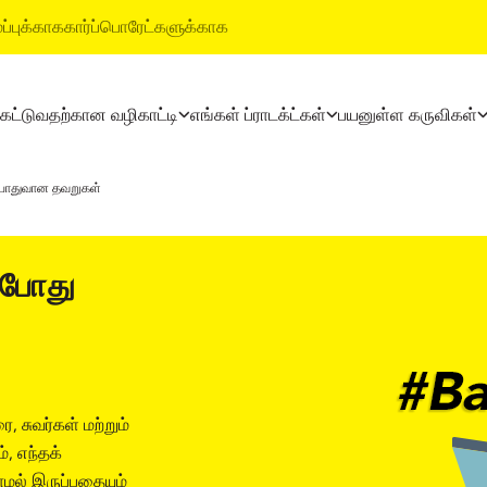
ப்புக்காக
கார்ப்பொரேட்களுக்காக
 கட்டுவதற்கான வழிகாட்டி
எங்கள் ப்ராடக்ட்கள்
பயனுள்ள கருவிகள்
ட்டி
தயாரிப்புகள்
அல்ட்ராடெக் பில்டிங் ப்ராடக்ட
ம் பொதுவான தவறுகள்
லைகள்
அல்ட்ராடெக் சிமென்ட்
வாட்டர்ப்ரூஃபிங் சிஸ்டம்ஸ்
அல்ட்ராடெக் வெதர் பிளஸ்
ஸ்டைல் எபோக்சி க்ரௌட்
் போது
ரெடி மிக்ஸ் கான்க்ரீட்
டைல் & மார்பிள் ஃபிட்டிங் சிஸ
அல்ட்ராடெக் பில்டிங் சொல்யூஷன்ஸ்
ை, சுவர்கள் மற்றும்
், எந்தக்
மல் இருப்பதையும்