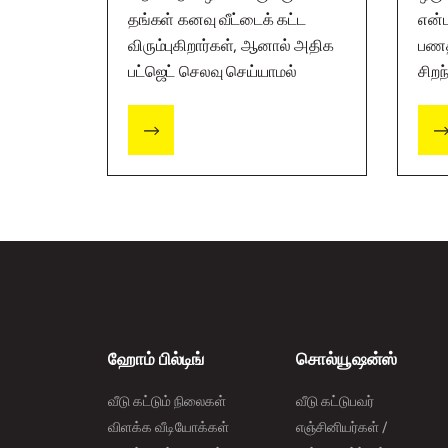
தங்கள் கனவு வீட்டைக் கட்ட
என்ப
விரும்புகிறார்கள், ஆனால் அதிக
பணத
பட்ஜெட் செலவு செய்யாமல்
சிறந
அவ்வாறு செய்யுங்கள்.
அதற
வேண
எங்க
கேட்
ஹோம் பில்டிங்
சொல்யூஷன்ஸ்
வீடு கட்டும் நிலைகள்
வீடு கட்டுபவர்
விளக்க வீடியோக்கள்
எஞ்சினியர்கள் /