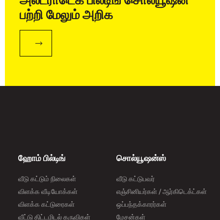
அல்ட்ராடெக் பில்டிங் சொல்யூஷன்
பற்றி மேலும் அறிக
ஹோம் பில்டிங்
சொல்யூஷன்ஸ்
வீடு கட்டும் நிலைகள்
வீடு கட்டுபவர்
விளக்க வீடியோக்கள்
எஞ்சினியர்கள் / ஆர்கிடெக்ட்கள்
விளக்க கட்டுரைகள்
ஒப்பந்தக்காரர்கள்
வீட்டு திட்டமிடல் கருவிகள்
மேசன்கள்