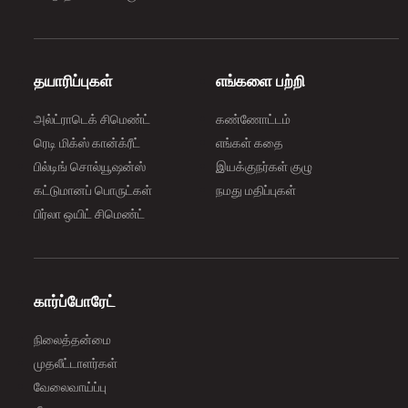
தயாரிப்புகள்
எங்களை பற்றி
அல்ட்ராடெக் சிமெண்ட்
கண்ணோட்டம்
ரெடி மிக்ஸ் கான்க்ரீட்
எங்கள் கதை
பில்டிங் சொல்யூஷன்ஸ்
இயக்குநர்கள் குழு
கட்டுமானப் பொருட்கள்
நமது மதிப்புகள்
பிர்லா ஒயிட் சிமெண்ட்
கார்ப்போரேட்
நிலைத்தன்மை
முதலீட்டாளர்கள்
வேலைவாய்ப்பு