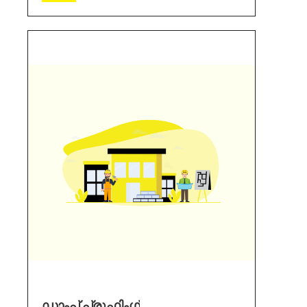
ഡാംപ് പ്രൂഫിംഗ്