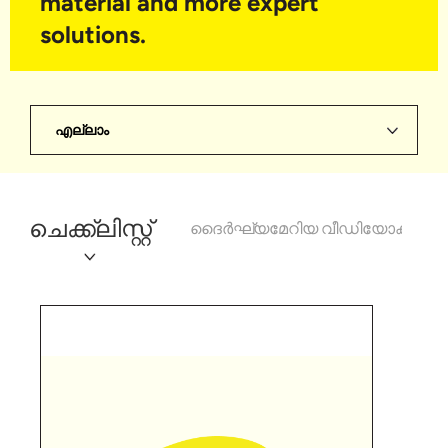
material and more expert
solutions.
എല്ലാം
ചെക്ക്‌ലിസ്റ്റ്
ദൈർഘ്യമേറിയ വീഡിയോകൾ