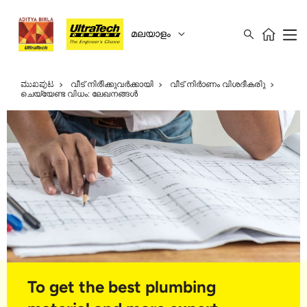
മലയാളം
ಮುಖಪುಟ
വീട് നിർിക്കുവർക്കായി
വീട് നിർാണം വിശദീകരിു
ചെയ്യേണ്ട വിധം: ലേഖനങ്ങൾ
To get the best plumbing