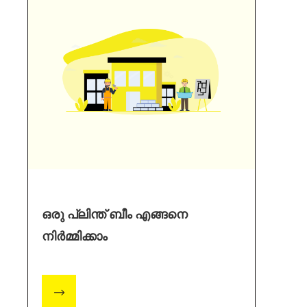
ഒരു പ്ലിന്ത് ബീം എങ്ങനെ
നിർമ്മിക്കാം