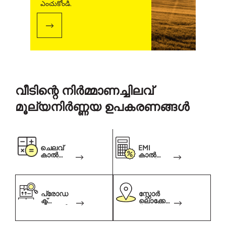
ఎంచుకోండి.
വീടിന്റെ നിര്‍മ്മാണച്ചിലവ്
മൂല്യനിർണ്ണയ ഉപകരണങ്ങൾ
ചെലവ്
EMI
കാൽക്കു
കാൽക്കു
ലേറ്റർ
ലേറ്റർ
പ്രോഡ
സ്റ്റോർ
ക്ട്
ലൊക്കേറ്റ
പ്രെഡി
ർ
ക്ടർ