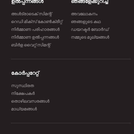
ഉൽപ്പന്നങ്ങൾ
ഞങ്ങളേക്കുറിച്ച്
അൾട്രാടെക് സിമന്റ്
അവലോകനം
റെഡി മിക്സ് കോൺക്രീറ്റ്
ഞങ്ങളുടെ കഥ
നിർമ്മാണ പരിഹാരങ്ങള്‍
ഡയറക്ടർ ബോർഡ്
നിർമ്മാണ ഉൽപ്പന്നങ്ങൾ
നമ്മുടെ മൂല്യങ്ങൾ
ബിർള വൈറ്റ് സിമന്റ്
കോർപ്പറേറ്റ്
സുസ്ഥിരത
നിക്ഷേപകർ
തൊഴിലവസരങ്ങൾ
മാധ്യമങ്ങൾ