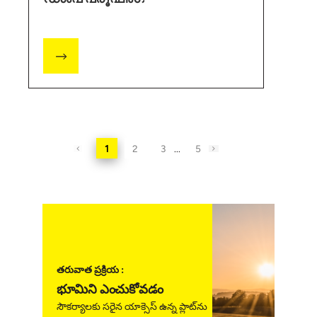
1
2
3
...
5
తరువాత ప్రక్రియ :
భూమిని ఎంచుకోవడం
సౌకర్యాలకు సరైన యాక్సెస్ ఉన్న ప్లాట్‌ను