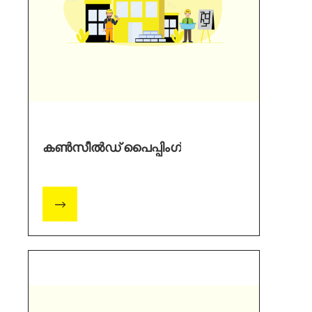
കൺസീൽഡ് പൈപ്പിംഗ്