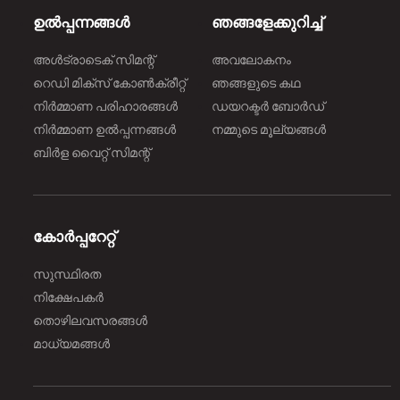
ഉൽപ്പന്നങ്ങൾ
ഞങ്ങളേക്കുറിച്ച്
അൾട്രാടെക് സിമന്റ്
അവലോകനം
റെഡി മിക്സ് കോൺക്രീറ്റ്
ഞങ്ങളുടെ കഥ
നിർമ്മാണ പരിഹാരങ്ങള്‍
ഡയറക്ടർ ബോർഡ്
നിർമ്മാണ ഉൽപ്പന്നങ്ങൾ
നമ്മുടെ മൂല്യങ്ങൾ
ബിർള വൈറ്റ് സിമന്റ്
കോർപ്പറേറ്റ്
സുസ്ഥിരത
നിക്ഷേപകർ
തൊഴിലവസരങ്ങൾ
മാധ്യമങ്ങൾ