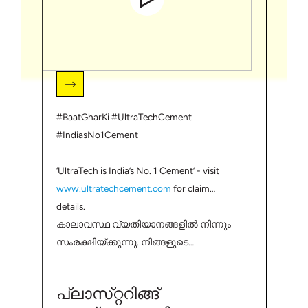
#BaatGharKi #UltraTechCement
#Ultr
#IndiasNo1Cement
അൾട്ര
‘UltraTech is India’s No. 1 Cement’ - visit
http:/
www.ultratechcement.com
for claim
details.
കാലാവസ്ഥ വ്യതിയാനങ്ങളിൽ നിന്നും
കോൺക്
സംരക്ഷിയ്ക്കുന്നു. നിങ്ങളുടെ
കാര്യ
വീടുണ്ടാക്കുന്ന സുഹൃത്തുക്കളുമായി
അത്യ
ഷെയർ ചെയ്യൂ, വീടു നിർമ്മാണവുമായി
ഫിനിഷ
പ്ലാസ്‌റ്ററിങ്ങ്
കോൺ
ബന്ധപ്പെട്ട മറ്റു വിവരങ്ങൾക്കായി
മനസ്സ