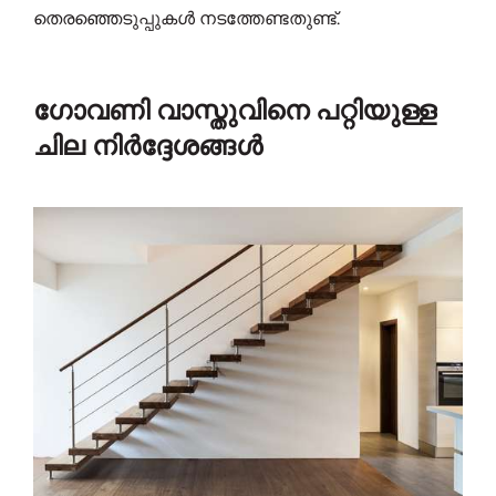
തെരഞ്ഞെടുപ്പുകൾ നടത്തേണ്ടതുണ്ട്.
ഗോവണി വാസ്തുവിനെ പറ്റിയുള്ള
ചില നിർദ്ദേശങ്ങൾ