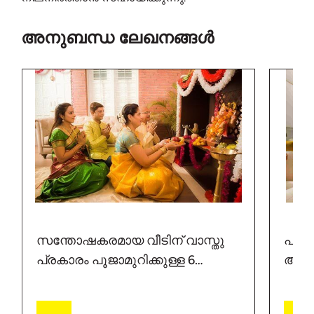
അനുബന്ധ ലേഖനങ്ങൾ
സന്തോഷകരമായ വീടിന് വാസ്തു
പടിഞ
പ്രകാരം പൂജാമുറിക്കുള്ള 6
ആവശ
ടിപ്പുകൾ
കാര്
സിമ