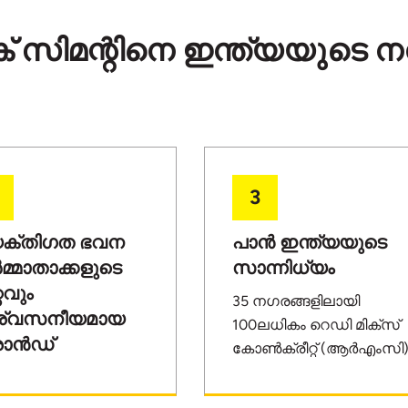
സിമന്റിനെ ഇന്ത്യയുടെ നമ്പ
3
യക്തിഗത ഭവന
പാൻ ഇന്ത്യയുടെ
മ്മാതാക്കളുടെ
സാന്നിധ്യം
റവും
35 നഗരങ്ങളിലായി
ശ്വസനീയമായ
100ലധികം റെഡി മിക്‌സ്
രാൻഡ്
കോൺക്രീറ്റ് (ആർഎംസി
പ്ലാന്റുകളുള്ള അൾട്രാ
രക്ചറിന്റെ കരുത്ത്
ടെക് സിമന്റിന്റെയും
നിർത്താനും എല്ലാം