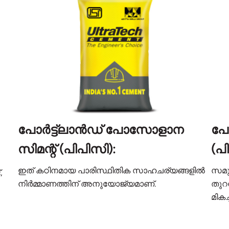
പോർട്ട്‌ലാൻഡ് പോസോളാന
പോ
സിമന്റ് (പിപിസി):
(പി
ഇത് കഠിനമായ പാരിസ്ഥിതിക സാഹചര്യങ്ങളിൽ
സമു
,
നിർമ്മാണത്തിന് അനുയോജ്യമാണ്.
തുറന
മികച