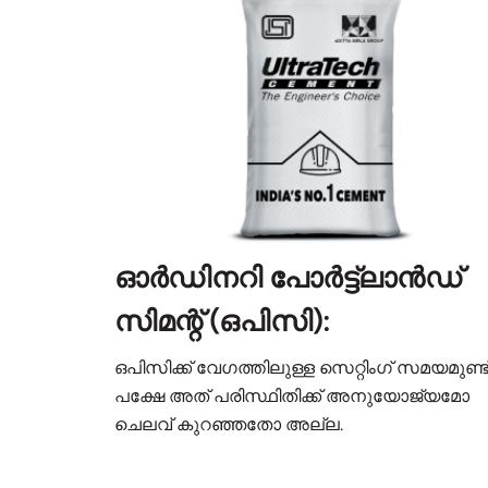
ഓർഡിനറി പോർട്ട്‌ലാൻഡ്
സിമന്റ് (ഒപിസി):
ഒപിസിക്ക് വേഗത്തിലുള്ള സെറ്റിംഗ് സമയമുണ്ട്
പക്ഷേ അത് പരിസ്ഥിതിക്ക് അനുയോജ്യമോ
ചെലവ് കുറഞ്ഞതോ അല്ല.