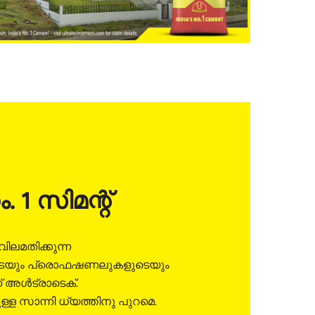
. 1 സിമന്റ്
ലമതിക്കുന്ന
െയും പ്രൊഫഷണലുകളുടെയും
അൾട്രാടെക്.
്ള സാന്നി ധ്യത്തിനു പുറമെ.