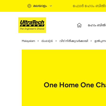
ഫോർ ഹോം ബിൽഡ
മലയാളം
ഹോം ബിൽ
ഹോം ബിൽഡിംഗ് ഗൈഡ്
പ്ര
Malayalam
ಮುಖಪುಟ
വീട് നിർിക്കുവർക്കായി
ഉൽപ്പന്
ഹോം ബിൽഡിംഗ് സ്റ്റേജസ്
അൾട
ഇൻഫൊർമേഷണൽ വീഡിയോസ്
അൾട
എക്സ്പെർട് ആർട്ടിക്കിൾസ്
റെഡ
ബൈ സൊല്യൂഷൻസ്
അൾ
ക്വിക്ക് ഗൈഡ്
ഹോം ബിൽഡിംഗ് ബേസിക്‌സ്
One Home One Ch