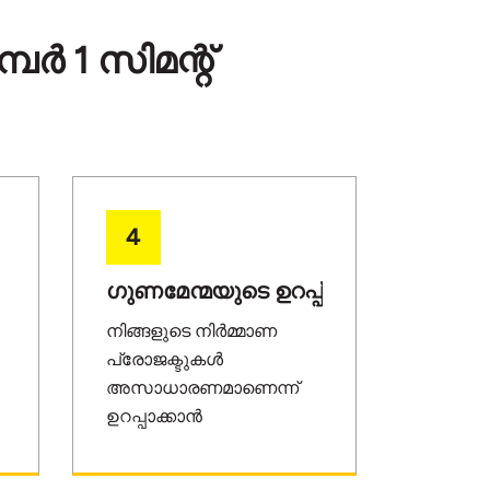
ർ 1 സിമന്റ്
4
ഗുണമേന്മയുടെ ഉറപ്പ്
നിങ്ങളുടെ നിർമ്മാണ
പ്രോജക്ടുകൾ
അസാധാരണമാണെന്ന്
ഉറപ്പാക്കാൻ
)
ഞങ്ങൾ അൾട്രാടെക്കിൽ
ഉയർന്ന നിലവാരമുള്ള