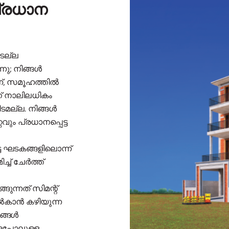
പ്രധാന
ീടല്ല
്നു; നിങ്ങൾ
ാണ്, സമൂഹത്തിൽ
ന് നാലിലധികം
ടമല്ല. നിങ്ങൾ
റവും പ്രധാനപ്പെട്ട
ട്ട ഘടകങ്ങളിലൊന്ന്
്ച് ചേർത്ത്
ുന്നത് സിമന്റ്
നൽകാൻ കഴിയുന്ന
ഞങ്ങൾ
െപ്പോലുള്ള