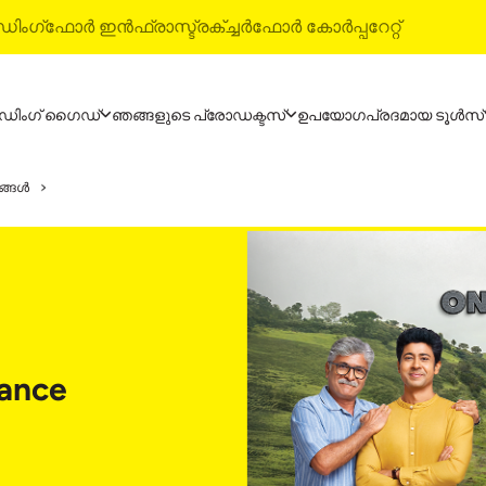
ിംഗ്
ഫോർ ഇൻഫ്രാസ്ട്രക്ച്ചർ
ഫോർ കോർപ്പറേറ്റ്
ഡിംഗ് ഗൈഡ്
ഞങ്ങളുടെ പ്രോഡക്ടസ്
ഉപയോഗപ്രദമായ ടൂൾസ്
ോഡക്ടസ്
അൾട്രാ-ടെക് ബിൽഡിംഗ് 
നങ്ങൾ
്രാ-ടെക് സിമന്റ്
വാട്ടർപ്രൂഫിംഗ് സിസ്‌റ്റം
്രാ-ടെക് വെതർ പ്ലസ്
സ്റ്റൈൽ എപ്പോക്‌സി ഗ്രൗട്
ി മിക്സ് കോൺക്രീറ്റ്
ടൈൽ & മാർബിൾ ഫിറ്റിംഗ് സി
ട്രാ-ടെക് ബിൽഡിംഗ് സൊല്യൂഷൻസ്
ance