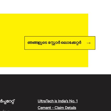
ഉൽപ്പന്നങ്ങൾ നൽകുന്നു.
യ
ഞങ്ങളുടെ സ്റ്റോർ ലൊക്കേറ്റർ
്പറേറ്റ്
UltraTech is India’s No. 1
Cement - Claim Details