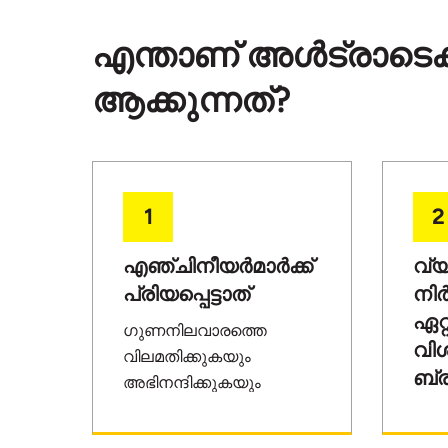
എന്താണ് അൾട്രാടെക് 
ആക്കുന്നത്?
1
2
എഞ്ചിനീയർമാർക്ക്
വ്
പ്രിയപ്പെട്ടാത്
നിർ
ഏറ്
ഗുണനിലവാരത്തെ
വി
വിലമതിക്കുകയും
ബ്
അഭിനന്ദിക്കുകയും
ചെയ്യുന്ന
സ്ട്
എഞ്ചിനീയർമാരും പ്രൊ
നില