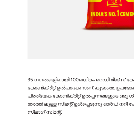
35 നഗരങ്ങളിലായി 100ലധികം റെഡി മിക്‌സ് കോൺ
കോൺക്രീറ്റ് ഉൽപാദകനാണ്. കൂടാതെ, ഉപഭോക്
പ്രത്യേക കോൺക്രീറ്റ് ഉൽപ്പന്നങ്ങളുടെ ഒരു ശ
തരത്തിലുള്ള സിമന്റ് ഉൾപ്പെടുന്നു ഓർഡിനറി പ
സ്ലാഗ് സിമന്റ്.