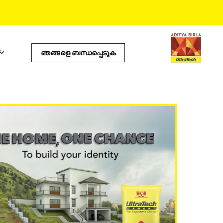
ഞങ്ങളെ ബന്ധപ്പെടുക
പ്രോഡക്ടസ്
ഉപയോഗപ്രദമായ ടൂൾസ്
കോസ്റ്റ് കാൽക്കുലേറ്റർ
സ്റ്റോർ ലൊക്കേറ്റർ
സ്‌റ്റം
പ്രോഡക്ട് പ്രെഡിക്റ്റർ
ഇ.എം.ഐ കാൽക്കുലേറ്റർ
ടൈൽ കാൽക്കുലേറ്റർ