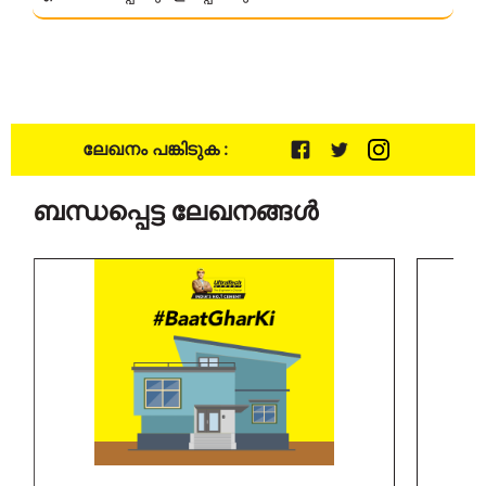
ലേഖനം പങ്കിടുക :
ബന്ധപ്പെട്ട ലേഖനങ്ങൾ