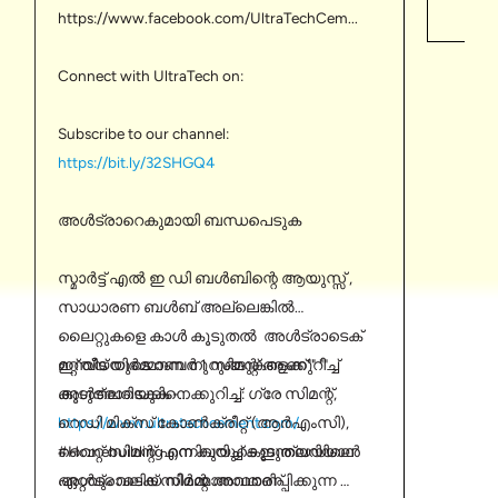
https://www.facebook.com/UltraTechCem...
മറ്റു 
http:/
Connect with UltraTech on:
Subscribe to our channel:
https://bit.ly/32SHGQ4
അൾട്രാറെകുമായി ബന്ധപെടുക
സ്മാർട്ട് എൽ ഇ ഡി ബൾബിന്റെ ആയുസ്സ് ,
സാധാരണ ബൾബ് അല്ലെങ്കിൽ
ലൈറ്റുകളെ കാൾ കൂടുതൽ അൾട്രാടെക്
മറ്റ് വീട് നിർമ്മാണ നുറുങ്ങുകളെക്കുറിച്ച്
ഇന്ത്യയുടെ നമ്പർ 1 സിമന്റ് ആണ്"" ""
കൂടുതലറിയുക -
അൾട്രാടെക്കിനെക്കുറിച്ച്: ഗ്രേ സിമന്റ്,
https://www.ultratechcement.com/
റെഡി മിക്സ് കോൺക്രീറ്റ് (ആർഎംസി),
#Homebuilding നെ കുറിച്ച് കൂടുതലറിയാൻ
വൈറ്റ് സിമന്റ് എന്നിവയുടെ ഇന്ത്യയിലെ
അൾട്രാടെക് സിമന്റ അവതരിപ്പിക്കുന്ന
ഏറ്റവും വലിയ നിർമ്മാതാവാണ്