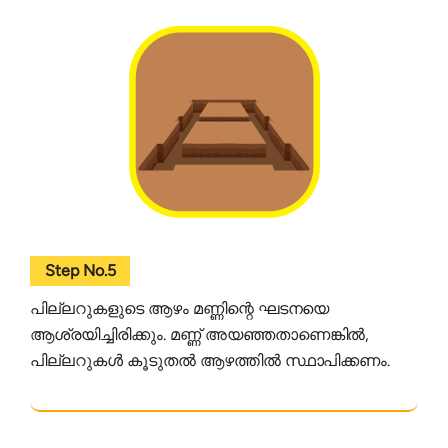
Step No.5
പില്ലറുകളുടെ ആഴം മണ്ണിന്റെ ഘടനയെ
ആശ്രയിച്ചിരിക്കും. മണ്ണ് അയഞ്ഞതാണെങ്കിൽ,
പില്ലറുകള്‍ കൂടുതൽ ആഴത്തിൽ സ്ഥാപിക്കണം.