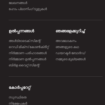
ലേഖനങ്ങൾ
ഹോം പ്ലാനിംഗ് ടൂളുകൾ
ഉൽപ്പന്നങ്ങൾ
ഞങ്ങളേക്കുറിച്ച്
അൾട്രാടെക് സിമന്റ്
അവലോകനം
റെഡി മിക്സ് കോൺക്രീറ്റ്
ഞങ്ങളുടെ കഥ
നിർമ്മാണ പരിഹാരങ്ങള്‍
ഡയറക്ടർ ബോർഡ്
നിർമ്മാണ ഉൽപ്പന്നങ്ങൾ
നമ്മുടെ മൂല്യങ്ങൾ
ബിർള വൈറ്റ് സിമന്റ്
കോർപ്പറേറ്റ്
സുസ്ഥിരത
നിക്ഷേപകർ