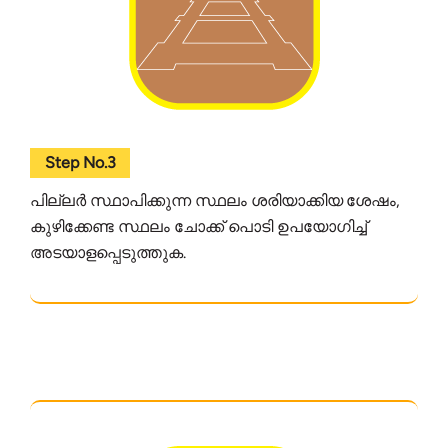
Step No.3
പില്ലർ സ്ഥാപിക്കുന്ന സ്ഥലം ശരിയാക്കിയ ശേഷം,
കുഴിക്കേണ്ട സ്ഥലം ചോക്ക് പൊടി ഉപയോഗിച്ച്
അടയാളപ്പെടുത്തുക.