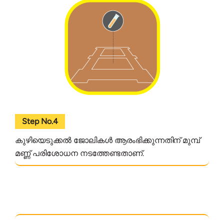
Step No.4
കുഴിയെടുക്കൽ ജോലികൾ ആരംഭിക്കുന്നതിന് മുമ്പ്
മണ്ണ് പരിശോധന നടത്തേണ്ടതാണ്.