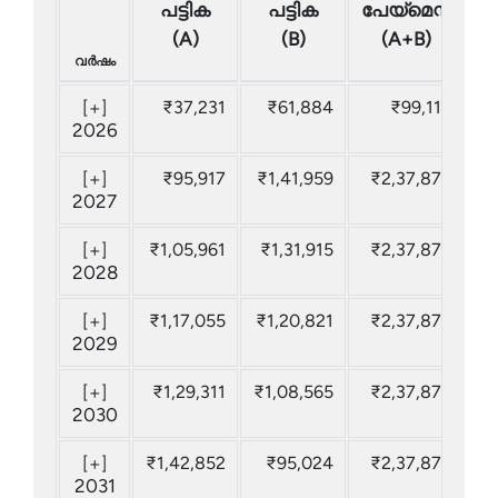
പട്ടിക
പട്ടിക
പേയ്മെന്റ്
(A)
(B)
(A+B)
വർഷം
[+]
₹37,231
₹61,884
₹99,115
₹1
2026
[+]
₹95,917
₹1,41,959
₹2,37,876
₹1
2027
[+]
₹1,05,961
₹1,31,915
₹2,37,876
₹1
2028
[+]
₹1,17,055
₹1,20,821
₹2,37,876
₹1
2029
[+]
₹1,29,311
₹1,08,565
₹2,37,876
₹1
2030
[+]
₹1,42,852
₹95,024
₹2,37,876
₹
2031