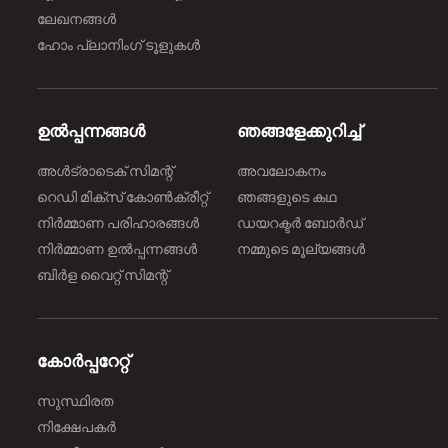
ലേഖനങ്ങൾ
ഹോം പ്ലാനിംഗ് ടൂളുകൾ
ഉൽപ്പന്നങ്ങൾ
ഞങ്ങളേക്കുറിച്ച്
അൾട്രാടെക് സിമന്റ്
അവലോകനം
റെഡി മിക്സ് കോൺക്രീറ്റ്
ഞങ്ങളുടെ കഥ
നിർമ്മാണ പരിഹാരങ്ങള്‍
ഡയറക്ടർ ബോർഡ്
നിർമ്മാണ ഉൽപ്പന്നങ്ങൾ
നമ്മുടെ മൂല്യങ്ങൾ
ബിർള വൈറ്റ് സിമന്റ്
കോർപ്പറേറ്റ്
സുസ്ഥിരത
നിക്ഷേപകർ