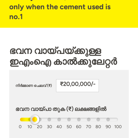
only when the cement used is
no.1
ഭവന വായ്പയ്ക്കുള്ള
ഇഎംഐ കാൽക്കുലേറ്റർ
₹20,00,000/-
നിർമ്മാണ ചെലവ് (₹)
ഭവന വായ്പാ തുക (₹) ലക്ഷങ്ങളിൽ
0
10
20
30
40
50
60
70
80
90
100