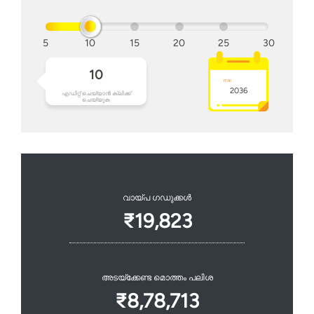
5
10
15
20
25
30
10
2036
എഡിറ്റ് ചെയ്യാൻ ക്ലിക്ക്
ചെയ്യുക
വായ്പ ഗഡുക്കള്‍
₹19,823
അടയ്ക്കേണ്ട മൊത്തം പലിശ
₹8,78,713