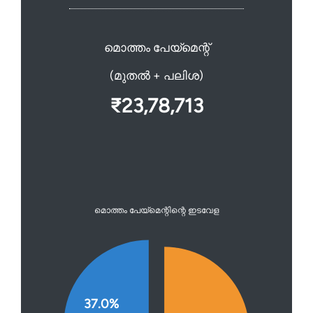
മൊത്തം പേയ്മെന്റ്
(മുതല്‍ + പലിശ)
₹23,78,713
മൊത്തം പേയ്മെന്റിന്റെ ഇടവേള
37.0%