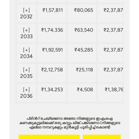
[+]
₹1,57,811
₹80,065
₹2,37,876
₹
2032
[+]
₹1,74,336
₹63,540
₹2,37,876
₹
2033
[+]
₹1,92,591
₹45,285
₹2,37,876
₹
2034
[+]
₹2,12,758
₹25,118
₹2,37,876
2035
[+]
₹1,34,253
₹4,508
₹1,38,761
2036
പ്രിന്‍റ് ചെയ്യണോ അതോ നിങ്ങളുടെ ഇഎംഐ
കണക്കുകൂട്ടലിലേക്ക് ഒരു കസ്റ്റം ലിങ്ക് പങ്കിടണോ (നിങ്ങളുടെ
എല്ലാ നമ്പറുകളും മുൻകൂട്ടി പൂരിപ്പിച്ച് കൊണ്ട്)