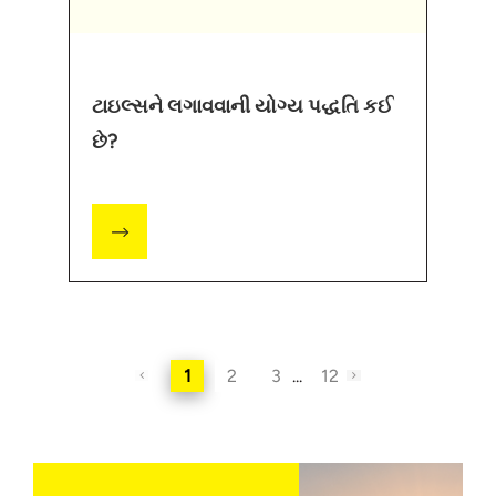
ટાઇલ્સને લગાવવાની યોગ્ય પદ્ધતિ કઈ
છે?
1
2
3
...
12