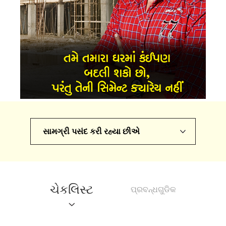
સામગ્રી પસંદ કરી રહ્યા છીએ
ચેકલિસ્ટ
ପ୍ରବନ୍ଧଗୁଡିକ