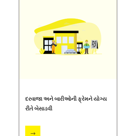
દરવાજા અને બારીઓની ફ્રેમને યોગ્ય
રીતે બેસાડવી