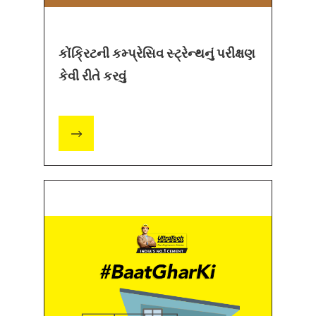
કોંક્રિટની કમ્પ્રેસિવ સ્ટ્રેન્થનું પરીક્ષણ
કેવી રીતે કરવું