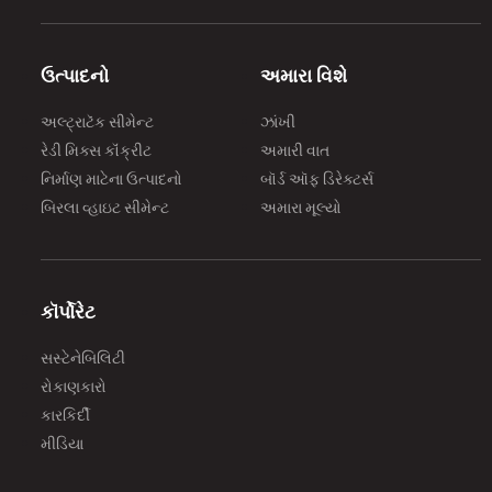
ઉત્પાદનો
અમારા વિશે
અલ્ટ્રાટૅક સીમેન્ટ
ઝાંખી
રેડી મિક્સ કૉંક્રીટ
અમારી વાત
નિર્માણ માટેના ઉત્પાદનો
બૉર્ડ ઑફ ડિરેક્ટર્સ
બિરલા વ્હાઇટ સીમેન્ટ
અમારા મૂલ્યો
કૉર્પોરેટ
સસ્ટેનેબિલિટી
રોકાણકારો
કારકિર્દી
મીડિયા