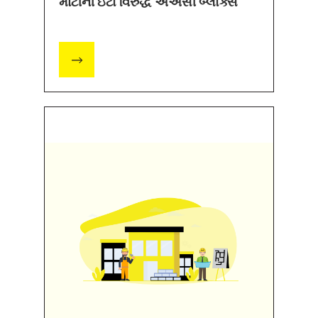
માટીની ઇંટો વિરુદ્ધ એએસી બ્લોક્સ