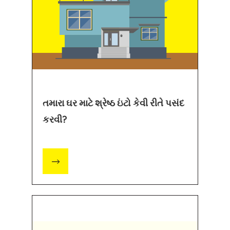
તમારા ઘર માટે શ્રેષ્ઠ ઇંટો કેવી રીતે પસંદ
કરવી?