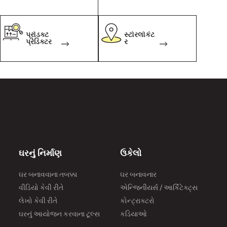
પ્રોડક્ટ
સ્ટોરલોકેટ
પ્રેડિક્ટર
ર
ઘરનું નિર્માણ
ઉકેલો
ઘર બનાવવાના તબક્કા
ઘર બનાવનાર
વીડિયો કેવી રીતે
એન્જિનીયર્સ / આર્કિટેક્ટ્સ
લેખો કેવી રીતે
કોન્ટ્રાક્ટરો
ઘરનું આયોજન કરવાના ટૂલ્સ
કડિયાઓ