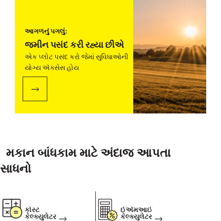
આગળનું પગલું:
જમીન પસંદ કરી રહ્યા છીએ
એક પ્લોટ પસંદ કરો જેમાં સુવિધાઓની
યોગ્ય ઍક્સેસ હોય
મકાન બાંધકામ માટે અંદાજ આપતા
સાધનો
કોસ્ટ
ઈએમઆઈ
કેલ્ક્યુલેટર
કેલ્ક્યુલેટર