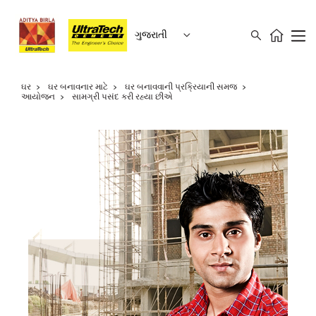
ગુજરાતી
ઘર
ઘર બનાવનાર માટે
ઘર બનાવવાની પ્રક્રિયાની સમજ
આયોજન
સામગ્રી પસંદ કરી રહ્યા છીએ