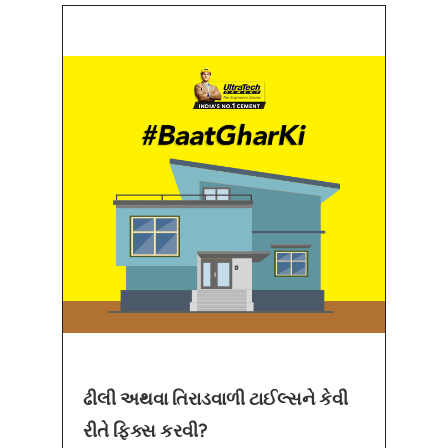
ઢીલી અથવા તિરાડવાળી ટાઈલ્સને કેવી
રીતે ફિક્સ કરવી?