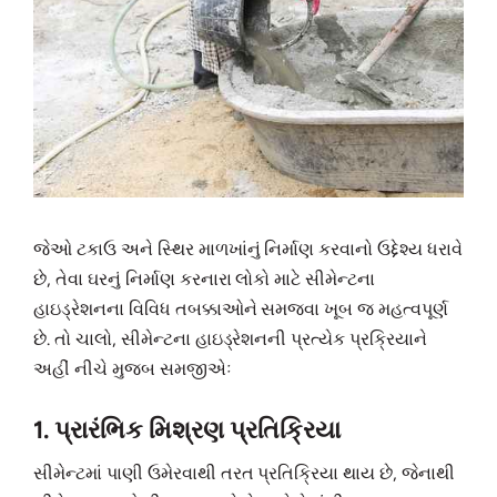
જેઓ ટકાઉ અને સ્થિર માળખાંનું નિર્માણ કરવાનો ઉદ્દેશ્ય ધરાવે
છે, તેવા ઘરનું નિર્માણ કરનારા લોકો માટે સીમેન્ટના
હાઇડ્રેશનના વિવિધ તબક્કાઓને સમજવા ખૂબ જ મહત્વપૂર્ણ
છે. તો ચાલો, સીમેન્ટના હાઇડ્રેશનની પ્રત્યેક પ્રક્રિયાને
અહીં નીચે મુજબ સમજીએઃ
1. પ્રારંભિક મિશ્રણ પ્રતિક્રિયા
સીમેન્ટમાં પાણી ઉમેરવાથી તરત પ્રતિક્રિયા થાય છે, જેનાથી