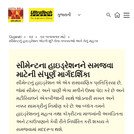
ગુજરાતી
Gujarati
ઘર
ઘર બનાવનાર માટે
સીમેન્ટનું હાઇડ્રેશન એટલે શું? તેના તબક્કાઓ અને તેનું મહત્વ
સીમેન્ટના હાઇડ્રેશનને સમજવા
માટેની સંપૂર્ણ માર્ગદર્શિકા
સીમેન્ટનું હાઇડ્રેશન એ એક રાસાયણિક પ્રતિક્રિયા છે,
જેમાં સીમેન્ટ અને પાણી ભેગા મળીને ઉષ્મા પેદા કરે છે અને
મટીરિયલને એકબીજાની સાથે જોડનારી સખત અને
નક્કર સામગ્રીનું નિર્માણ કરે છે. આ બ્લૉગ તમને
હાઇડ્રેશનનું મહત્વ તથા કૉંક્રીટના માળખાંની અખંડિતતા
અને ટકાઉપણાને કેવી રીતે નિર્ધારિત કરી શકાય તે
સમજવામાં મદદરૂપ થશે.