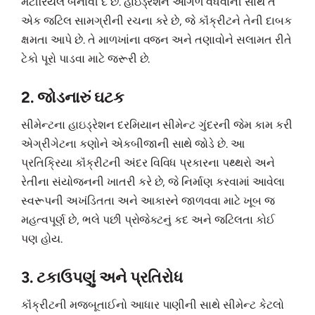
મટીરિયલ બનાવી દે છે. હાઇડ્રેશન આગળ વધવાની સાથે તે
એક જટિલ સામગ્રીની રચના કરે છે, જે કૉંક્રીટને તેની દાબક
ક્ષમતા આપે છે. તે માળખાંના વજન અને તણાવોને સલામત રીતે
ટેકો પૂરો પાડવા માટે જરૂરી છે.
2. જોડનારું ઘટક
સીમેન્ટના હાઇડ્રેશન દરમિયાન સીમેન્ટ ગુંદરની જેમ કામ કરી
એગ્રીગેટના કણોને એકબીજાની સાથે જોડે છે. આ
પ્રતિક્રિયા કૉંક્રીટની અંદર વિવિધ પ્રકારના પથ્થરો અને
રેતીના સંયોજનની ખાતરી કરે છે, જે નિર્માણ કરવામાં આવેલા
સ્વરૂપની અખંડિતતા અને આકારને જાળવવા માટે ખૂબ જ
મહત્વપૂર્ણ છે, ભલે પછી પ્રોજેક્ટનું કદ અને જટિલતા કોઈ
પણ હોય.
3. ટકાઉપણું અને પ્રતિરોધ
કૉંક્રીટની મજબૂતાઈનો આધાર પાણીની સાથે સીમેન્ટ કેટલો