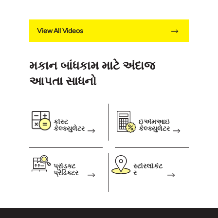
View All Videos
મકાન બાંધકામ માટે અંદાજ
આપતા સાધનો
કોસ્ટ
ઈએમઆઈ
કેલ્ક્યુલેટર
કેલ્ક્યુલેટર
પ્રોડક્ટ
સ્ટોરલોકેટ
પ્રેડિક્ટર
ર