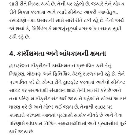
સારી રીતે મિક્સ થયો છે, તેની પર રહેલો છે. જ્યારે તેને યોગ્ય
રીતે મિક્સ કરવામાં આવે ત્યારે સીમેન્ટ આકરી આબોહવા,
રસાયણો તથા ઘસારાની સામે સારી રીતે ટકી રહે છે. તેનો અર્થ
એ થયો કે, બિલ્ડિંગ કે માળખું તૂટ્યાં વગર લાંબા સમય સુધી
ટકી રહે છે.
4. કાર્યક્ષમતા અને બાંધકામની ક્ષમતા
હાઇડ્રેશન કૉંક્રીટની કાર્યક્ષમતાને પ્રભાવિત કરી તેનું
મિશ્રણ, ગોઠવણ અને ફિનિશિંગ કેટલું સરળ બની રહે છે, તેને
પ્રભાવિત કરે છે. યોગ્ય રીતે હાઇડ્રેટ કરવામાં આવેલો સીમેન્ટ
સાઇટ પર સરળતાથી સંચાલન થાય તેની ખાતરી કરે છે અને
તેના પરિણામે કૉંક્રીટ સેટ થઈ જાય તે પહેલાં તે યોગ્ય આકાર
ધારણ કરે છે અને મોલ્ડ થઈ જાય છે. તેનાથી સાઇટ પર
કામદારો કરવામાં આવતાં પ્રયાસો સાર્થક નીવડે છે અને તેના
પરિણામે બાંધકામ નિશ્ચિત સમયમર્યાદામાં અને પ્રયાસોમાં પૂરું
થઈ જાય છે.