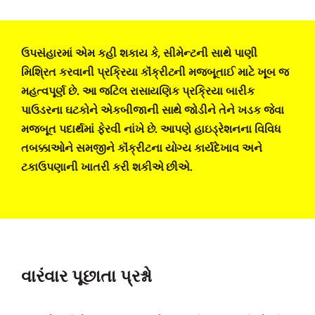
ઉપસંહારમાં એમ કહી શકાય કે, સીમેન્ટની સાથે પાણી
મિશ્રિત કરવાની પ્રક્રિયા કૉંક્રીટની મજબૂતાઈ માટે ખૂબ જ
મહત્વપૂર્ણ છે. આ જટિલ રાસાયણિક પ્રક્રિયા બારીક
પાઉડરના ઘટકોને એકબીજાની સાથે જોડીને તેને ખડક જેવા
મજબૂત પદાર્થમાં ફેરવી નાંખે છે. આપણે હાઇડ્રેશનના વિવિધ
તબક્કાઓને સમજીને કૉંક્રીટના યોગ્ય કાર્યદેખાવ અને
ટકાઉપણાની ખાતરી કરી શકીએ છીએ.
વારંવાર પૂછાતા પ્રશ્નો