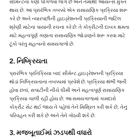
સીમેન્ટના કણો પીગળવા લાગે છે અને તેમાંથી આયન્સ મુક્ત
થાય છે. આ પ્રારંભિક તબક્કો એક રાસાયણિક પ્રક્રિયા શરૂ
કરે છે અને ત્યારપછીની હાઇડ્રેશનની પ્રક્રિયાની જટિલ
શ્રેણી માટેના પાયાની રચના કરે છે. તે કૉંક્રીટની દાબક ક્ષમતા
માટે મહત્વપૂર્ણ ગણાતા રાસાયણિક જોડાણને શરૂ કરવા માટે
ટૂંકો પરંતુ મહત્વનો સમયગાળો છે.
2. નિષ્ક્રિયતા
પ્રારંભિક પ્રતિક્રિયા બાદ સીમેન્ટ હાઇડ્રેશનની પ્રક્રિયા
થોડાં નિષ્ક્રિયતાના તબક્કામાં પ્રવેશે છે. પ્રક્રિયા થંભી જતી
હોવા છતાં, સપાટીની નીચે ધીમી અને મહત્વપૂર્ણ રાસાયણિક
પ્રક્રિયા ચાલી રહી હોય છે. આ સમયગાળામાં કામદારો
કૉંક્રીટ સેટ થઈ જાય તે પહેલાં તેને મિશ્રિત કરી શકે છે, તેનું
પરિવહન કરી શકે છે અને તેને ગોઠવી શકે છે.
3. મજબૂતાઈમાં ઝડપથી વધારો