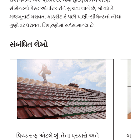
સીમેન્ટનો પેસ્ટ આંતરિક રીતે સુકાવા લાગે છે, જે વધારે
મજબૂતાઈ ધરાવતા કૉંક્રીટ કે પછી પાણી-સીમેન્ટનો નીચો
ગુણોત્તર ધરાવતા મિશ્રણોમાં સર્વસામાન્ય છે.
સંબંધિત લેખો
પિચ્ડ રૂફ એટલે શું, તેના પ્રકારો અને
બાંધક