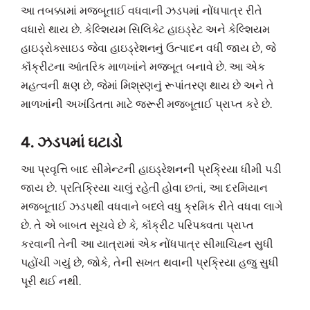
આ તબક્કામાં મજબૂતાઈ વધવાની ઝડપમાં નોંધપાત્ર રીતે
વધારો થાય છે. કેલ્શિયમ સિલિકેટ હાઇડ્રેટ અને કેલ્શિયમ
હાઇડ્રોક્સાઇડ જેવા હાઇડ્રેશનનું ઉત્પાદન વધી જાય છે, જે
કૉંક્રીટના આંતરિક માળખાંને મજબૂત બનાવે છે. આ એક
મહત્વની ક્ષણ છે, જેમાં મિશ્રણનું રૂપાંતરણ થાય છે અને તે
માળખાંની અખંડિતતા માટે જરૂરી મજબૂતાઈ પ્રાપ્ત કરે છે.
4. ઝડપમાં ઘટાડો
આ પ્રવૃત્તિ બાદ સીમેન્ટની હાઇડ્રેશનની પ્રક્રિયા ધીમી પડી
જાય છે. પ્રતિક્રિયા ચાલું રહેતી હોવા છતાં, આ દરમિયાન
મજબૂતાઈ ઝડપથી વધવાને બદલે વધુ ક્રમિક રીતે વધવા લાગે
છે. તે એ બાબત સૂચવે છે કે, કૉંક્રીટ પરિપક્વતા પ્રાપ્ત
કરવાની તેની આ યાત્રામાં એક નોંધપાત્ર સીમાચિહ્ન સુધી
પહોંચી ગયું છે, જોકે, તેની સખત થવાની પ્રક્રિયા હજુ સુધી
પૂરી થઈ નથી.