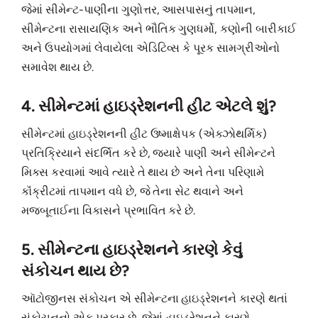
જેમાં સીમેન્ટ-પાણીના ગુણોત્તર, આસપાસનું તાપમાન,
સીમેન્ટના રાસાયણિક અને ભૌતિક ગુણધર્મો, કણોની બારીકાઈ
અને ઉપયોગમાં લેવાયેલા એડિટિવ્સ કે પૂરક સામગ્રીઓનો
સમાવેશ થાય છે.
4. સીમેન્ટમાં હાઇડ્રેશનની હીટ એટલે શું?
સીમેન્ટમાં હાઇડ્રેશનની હીટ ઉષ્માક્ષેપક (એક્ઝોથર્મિક)
પ્રતિક્રિયાને સંદર્ભિત કરે છે, જ્યારે પાણી અને સીમેન્ટને
મિક્સ કરવામાં આવે ત્યારે તે થાય છે અને તેના પરિણામે
કૉંક્રીટમાં તાપમાન વધે છે, જે તેના સેટ થવાને અને
મજબૂતાઈના વિકાસને પ્રભાવિત કરે છે.
5. સીમેન્ટના હાઇડ્રેશનને કારણે કેવું
સંકોચન થાય છે?
ઑટોજીનસ સંકોચન એ સીમેન્ટના હાઇડ્રેશનને કારણે થતાં
સંકોચનનો એક પ્રકાર છે, જેમાં હાઇડ્રેશનને કારણે