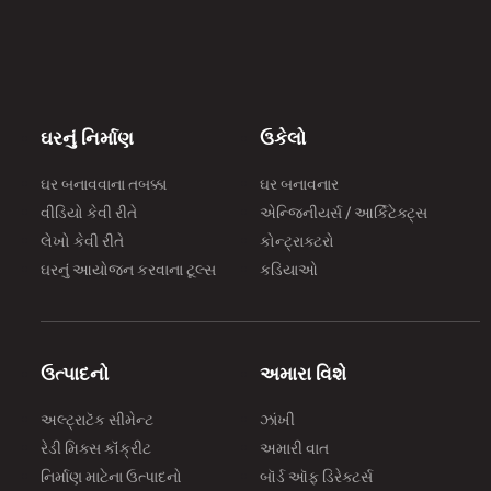
ઘરનું નિર્માણ
ઉકેલો
ઘર બનાવવાના તબક્કા
ઘર બનાવનાર
વીડિયો કેવી રીતે
એન્જિનીયર્સ / આર્કિટેક્ટ્સ
લેખો કેવી રીતે
કોન્ટ્રાક્ટરો
ઘરનું આયોજન કરવાના ટૂલ્સ
કડિયાઓ
ઉત્પાદનો
અમારા વિશે
અલ્ટ્રાટૅક સીમેન્ટ
ઝાંખી
રેડી મિક્સ કૉંક્રીટ
અમારી વાત
નિર્માણ માટેના ઉત્પાદનો
બૉર્ડ ઑફ ડિરેક્ટર્સ