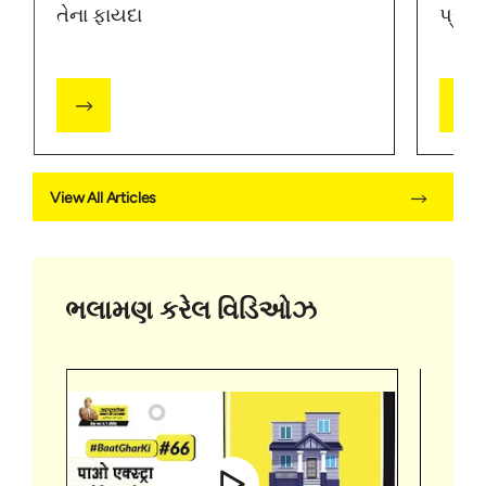
તેના ફાયદા
પ્રકા
View All Articles
ભલામણ કરેલ વિડિઓઝ