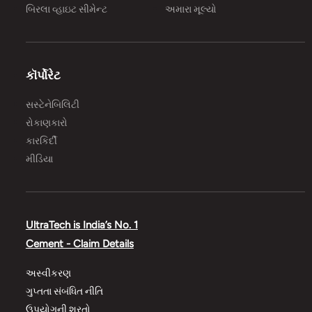
બિરલા વ્હાઇટ સીમેન્ટ
અમારા મૂલ્યો
કૉર્પોરેટ
સસ્ટેનેબિલિટી
રોકાણકારો
કારકિર્દી
મીડિયા
UltraTech is India’s No. 1
Cement - Claim Details
અસ્વીકરણ
ગુપ્તતા સંબંધિત નીતિ
ઉપયોગની શરતો