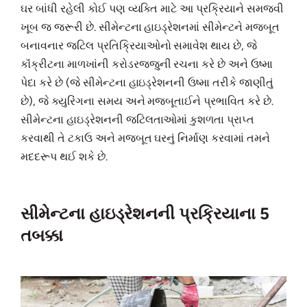
ઘર બાંધી રહેલી કોઈ પણ વ્યક્તિ માટે આ પ્રક્રિયાને સમજવી
ખૂબ જ જરૂરી છે. સીમેન્ટના હાઇડ્રેશનમાં સીમેન્ટને મજબૂત
બનાવનાર જટિલ પ્રતિક્રિયાઓનો સમાવેશ થાય છે, જે
કૉંક્રીટના માળખાંની કરોડરજ્જુની રચના કરે છે અને ઉષ્મા
પેદા કરે છે (જે સીમેન્ટના હાઇડ્રેશનની ઉષ્મા તરીકે જાણીતું
છે), જે ક્યુરિંગના સમય અને મજબૂતાઈને પ્રભાવિત કરે છે.
સીમેન્ટના હાઇડ્રેશનની જટિલતાઓમાં કુશળતા પ્રાપ્ત
કરવાથી તે ટકાઉ અને મજબૂત ઘરનું નિર્માણ કરવામાં તમને
મદદરૂપ થઈ શકે છે.
સીમેન્ટના હાઇડ્રેશનની પ્રક્રિયાના 5
તબક્કા