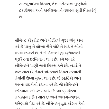
મજબૂતાઈના વિકાસ, તેના જોડવાના ગુણધર્મો,
ટકાઉપણા અને કાર્યક્ષમતાને વધારવા સુધી વિસ્તરેલું
છે.
સીમેન્ટ કૉંક્રીટ અને મોર્ટારમાં ગુંદર જેવું કામ
કરે છે પરંતુ તે યોગ્ય રીતે ચોંટે તે માટે તે ભીનો
કરવો જરૂરી છે. તે સીમેન્ટની હાઇડ્રેશનની
પ્રક્રિયા દરમિયાન થાય છે, તમે જ્યારે
સીમેન્ટને પાણી સાથે મિક્સ કરો છો, ત્યારે તે
શરૂ થાય છે. તેમને એકસાથે મિક્સ કરવાથી
તેમાંથી ઉષ્મા મુક્ત થાય છે, જે સ્ફટિકો અને
અન્ય ઘટકોની રચના કરે છે, જે સીમેન્ટને
જોડવામાં મદદરૂપ થાય છે. આ પ્રક્રિયા
તબક્કાવાર રીતે થાય છે અને અલગ-અલગ
પરિણામો પેદા કરે છે. સીમેન્ટનું હાઇડ્રેશન કેવી