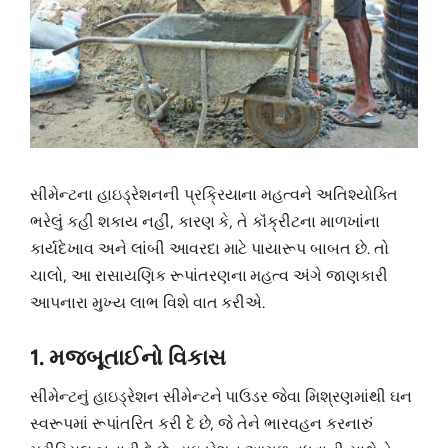
સીમેન્ટના હાઇડ્રેશનની પ્રક્રિયાના મહત્વને અતિશ્યોક્તિ
ભરેલું કહી શકાય નહીં, કારણ કે, તે કૉંક્રીટના માળખાંના
કાર્યદેખાવ અને લાંબી આવરદા માટે પાયારૂપ બાબત છે. તો
ચાલો, આ રાસાયણિક રૂપાંતરણના મહત્વ અંગે જાણકારી
આપનારા મુખ્ય લાભ વિશે વાત કરીએ.
1. મજબૂતાઈનો વિકાસ
સીમેન્ટનું હાઇડ્રેશન સીમેન્ટને પાઉડર જેવા મિશ્રણમાંથી ઘન
સ્વરૂપમાં રૂપાંતરિત કરી દે છે, જે તેને ભારવહન કરનારું