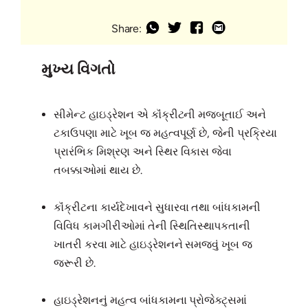
Share:
મુખ્ય વિગતો
સીમેન્ટ હાઇડ્રેશન એ કૉંક્રીટની મજબૂતાઈ અને
ટકાઉપણા માટે ખૂબ જ મહત્વપૂર્ણ છે, જેની પ્રક્રિયા
પ્રારંભિક મિશ્રણ અને સ્થિર વિકાસ જેવા
તબક્કાઓમાં થાય છે.
કૉંક્રીટના કાર્યદેખાવને સુધારવા તથા બાંધકામની
વિવિધ કામગીરીઓમાં તેની સ્થિતિસ્થાપકતાની
ખાતરી કરવા માટે હાઇડ્રેશનને સમજવું ખૂબ જ
જરૂરી છે.
હાઇડ્રેશનનું મહત્વ બાંધકામના પ્રોજેક્ટ્સમાં