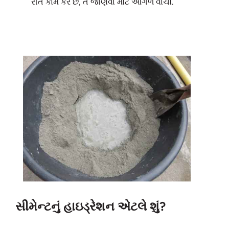
રીતે કામ કરે છે, તે જાણવા માટે આગળ વાંચો.
સીમેન્ટનું હાઇડ્રેશન એટલે શું?