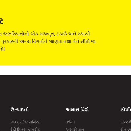
ર
મામ જરૂરિયાતોનો એક મજબૂત, ટકાઉ અને સ્થાયી
આ પ્રકારની અન્ય વિગતોને જાણવા તથા તેને સીધો જ
લો!
ઉત્પાદનો
અમારા વિશે
કૉર્પો
અલ્ટ્રાટૅક સીમેન્ટ
ઝાંખી
સસ્ટેન
સ
રેડી મિક્સ કૉંક્રીટ
અમારી વાત
રોકાણ