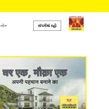
ધનો
સંપર્કમાં રહો
ઉપયોગી સાધનો
ખર્ચનું કેલક્યુલેટર
સ્ટોર લૉકેટર
્ટમ
પ્રોડક્ટ પ્રીડિક્ટર
ઇએમઆઈનું કેલક્યુલેટર
ટાઇલ કેલ્ક્યુલેટર