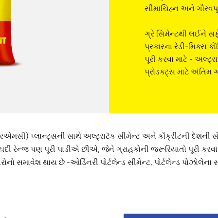
સીમાચિહ્ન અને ગૌરવપૂર્ણ 
ગ્રે સિમેન્ટથી લઈને સફ
પ્રકારના રેડી-મિક્સ ક
પૂરી કરવા માટે - અલ્ટ્
પ્રોડક્ટ્સ માટે અંતિમ ગ
રએમસી) પ્લાન્ટ્સની સાથે અલ્ટ્રાટૅક સીમેન્ટ અને કૉંક્રીટની દેશની સ
દી રેન્જ પણ પૂરી પાડીએ છીએ, જેને ગ્રાહકોની જરૂરિયાતો પૂરી કરવા મ
ો સમાવેશ થાય છે -ઓર્ડિનરી પોર્ટલેન્ડ સીમેન્ટ, પોર્ટલેન્ડ પોઝોલેના સીમે