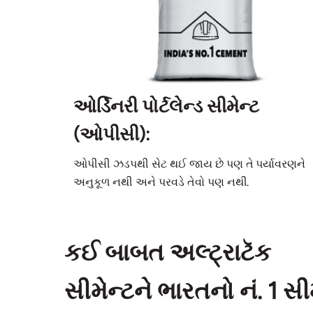
ઓર્ડિનરી પોર્ટલેન્ડ સીમેન્ટ
(ઓપીસી):
ઓપીસી ઝડપથી સેટ થઈ જાય છે પણ તે પર્યાવરણને
અનુકૂળ નથી અને પરવડે તેવો પણ નથી.
કઈ બાબત અલ્ટ્રાટૅક
સીમેન્ટને ભારતનો નં. 1 સી