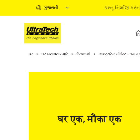
ઘરનું નિર્માણ કરન
ગુજરાતી
ઘરનું નિર્માણ કરવાની માર્ગદર
ઘર
ઘર બનાવનાર માટે
ઉત્પાદનો
અલ્ટ્રાટેક સીમેન્ટ - તમારા
ઘરના નિર્માણના તબક્કાઓ
માહિતીપ્રદ વીડિયો
નિષ્ણાતોના લેખ
સોલ્યુશન્સ ખરીદો
ટૂંકી માર્ગદર્શિકા
ઘરનું નિર્માણ કરવાની મૂળ
घर एक, मौका एक