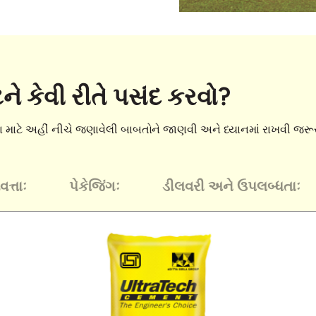
્ટને કેવી રીતે પસંદ કરવો?
 કરવા માટે અહીં નીચે જણાવેલી બાબતોને જાણવી અને ધ્યાનમાં રાખવી જર
ત્તાઃ
પેકેજિંગઃ
ડીલવરી અને ઉપલબ્ધતાઃ