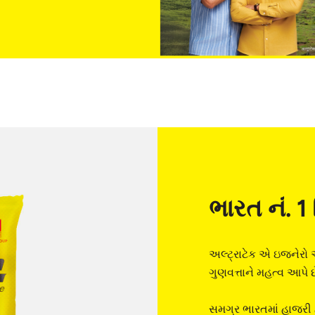
ભારત નં. 1 
અલ્ટ્રાટેક એ ઇજનેરો 
ગુણવત્તાને મહત્વ આપે છ
સમગ્ર ભારતમાં હાજરી હ