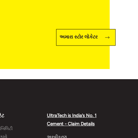
અમારા સ્ટોર લોકેટર
રેટ
UltraTech is India’s No. 1
Cement - Claim Details
ેબિલિટી
કારો
અસ્વીકરણ