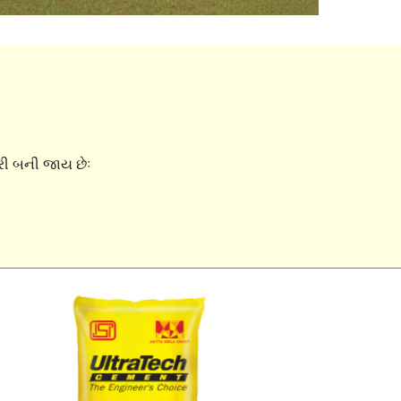
ૂરી બની જાય છેઃ