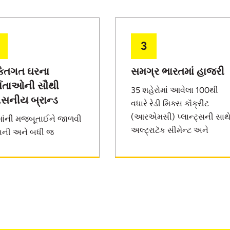
3
ક્તિગત ઘરના
સમગ્ર ભારતમાં હાજરી
્માતાઓની સૌથી
35 શહેરોમાં આવેલા 100થી
વસનીય બ્રાન્ડ
વધારે રેડી મિક્સ કૉંક્રીટ
(આરએમસી) પ્લાન્ટ્સની સાથ
ાંની મજબૂતાઈને જાળવી
અલ્ટ્રાટૅક સીમેન્ટ અને
ાની અને બધી જ
કૉંક્રીટની દેશની સૌથી
્રીને એક સાથે જોડી
મોટી ઉત્પાદનકર્તા છે અને તે
ની અલ્ટ્રાટૅક સીમેન્ટની
સમગ્ર દેશમાં ફેલાયેલા છે.
ારણ ક્ષમતાને કારણે
આઇએચબીની સૌથી
મંદ બ્રાન્ડ છે.