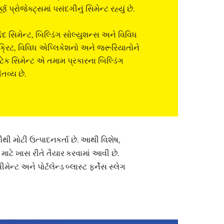
પ્રોજેક્ટ્સમાં પસંદગીનું સિમેન્ટ રહ્યું છે.
ેદ સિમેન્ટ, બિલ્ડિંગ સોલ્યુશન્સ અને વિવિધ
ોંક્રિટ, વિવિધ એપ્લિકેશનો અને જરૂરિયાતોને
રાટેક સિમેન્ટ એ તમામ પ્રકારના બિલ્ડિંગ
ંતવ્ય છે.
ૌથી મોટી ઉત્પાદનકર્તા છે. આથી વિશેષ,
ાટે ખાસ રીતે તૈયાર કરવામાં આવી છે.
ન્ટ અને પોર્ટલેન્ડ બ્લાસ્ટ ફર્નેસ સ્લેગ