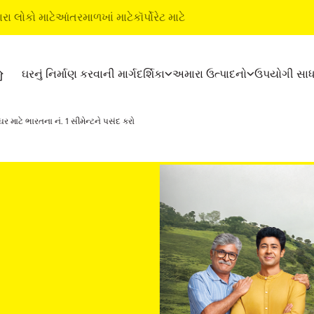
ારા લોકો માટે
આંતરમાળખાં માટે
કૉર્પોરેટ માટે
ઘરનું નિર્માણ કરવાની માર્ગદર્શિકા
અમારા ઉત્પાદનો
ઉપયોગી સા
્શિકા
ઉત્પાદનો
અલ્ટ્રાટૅક બિલ્ડિંગ ઉત્પાદનો
 ઘર માટે ભારતના નં. 1 સીમેન્ટને પસંદ કરો
અલ્ટ્રાટૅક સીમેન્ટ
વૉટરપ્રૂફિંગ સિસ્ટમ્સ
અલ્ટ્રાટૅક વેધર પ્લસ
સ્ટાઇલ ઇપોક્સી ગ્રાઉટ
રેડી મિક્સ કૉંક્રીટ
ટાઇલ અને માર્બલ ફિટિંગ સિસ
અલ્ટ્રાટૅક બિલ્ડિંગ સોલ્યુશન્સ
ભૂત બાબતો