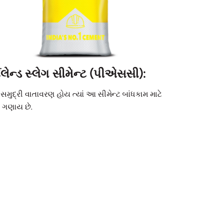
્ટલેન્ડ સ્લેગ સીમેન્ટ (પીએસસી):
 સમુદ્રી વાતાવરણ હોય ત્યાં આ સીમેન્ટ બાંધકામ માટે
મ ગણાય છે.