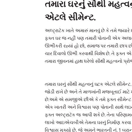
તમારા ઘરનું સૌથી મહત્વ
એટલે સીમેન્ટ.
અલ્ટ્રાટૅક ખાતે અમારું માનવું છે કે તમે જ્યારે ઘ
ફક્ત ઘર જ નહીં પણ તમારી પોતાની એક 
ઊભીકરી રહ્યાં હો છો, સમાજ પર તમારી છાપ છોડ
ચાર દિવાલો ઊભી કરવાથી વિશેષ છે. તે ફક્ત એ
તમારા જીવનમાં હાથ ધરેલો સૌથી મહત્વનો પ્રોજ
તમારા ઘરનું સૌથી મહત્વનું ઘટક એટલે સીમેન્ટ
જોડી રાખે છે અને તે માળખાંની મજબૂતાઈ મા
છે.અમે એ સમજીએ છીએ કે તમે ફક્ત સીમેન્ટ 
એક ખાતરી અને વિશ્વાસ પણ પોતાની સાથે લઇ
ફક્ત અલ્ટ્રાટૅક જ આપી શકે છે. તેના પરિણામ
લાખો આઇએચબીએ તેમના ઘરનું નિર્માણ કરવા મા
વિશ્વાસ મૂક્યો છે, જે અમને ભારતની નં. 1 બ્રાન