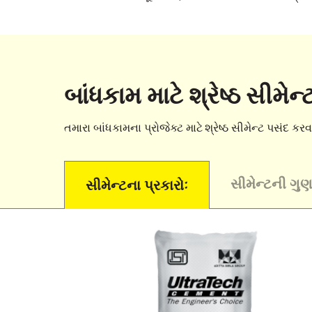
બાંધકામ માટે શ્રેષ્ઠ સીમેન
તમારા બાંધકામના પ્રોજેક્ટ માટે શ્રેષ્ઠ સીમેન્ટ પસંદ
સીમેન્ટની ગુણવ
સીમેન્ટના પ્રકારોઃ