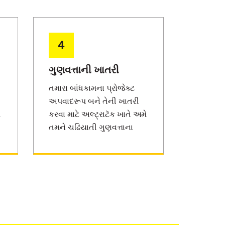
4
ગુણવત્તાની ખાતરી
તમારા બાંધકામના પ્રોજેક્ટ
અપવાદરૂપ બને તેની ખાતરી
ે
કરવા માટે અલ્ટ્રાટૅક ખાતે અમે
તમને ચઢિયાતી ગુણવત્તાના
ઉત્પાદનો પૂરાં પાડીએ છીએ.