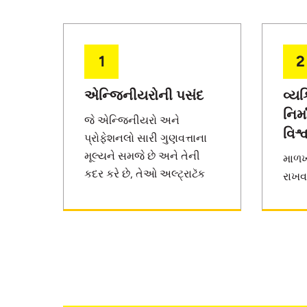
1
2
એન્જિનીયરોની પસંદ
વ્ય
નિર
જે એન્જિનીયરો અને
વિશ્
પ્રોફેશનલો સારી ગુણવત્તાના
મૂલ્યને સમજે છે અને તેની
માળખ
કદર કરે છે, તેઓ અલ્ટ્રાટૅક
રાખવ
સીમેન્ટને પસંદ કરે છે.
સામગ
રાખવા
અસાધ
તે 
ભરોસે