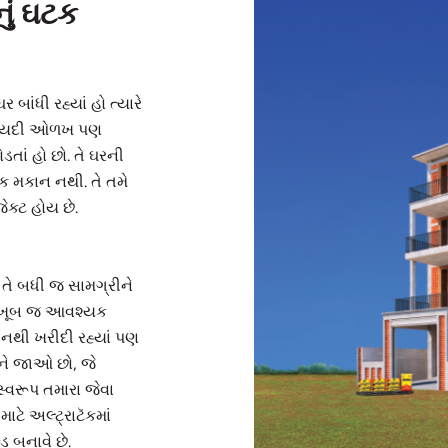
નું ઘટક
ર બાંધી રહ્યાં હો ત્યારે
અલાયદી ઓળખ પણ
તાં હો છો. તે ઘરની
ક મકાન નથી. તે તમે
ેક્ટ હોય છે.
. તે બધી જ સામગ્રીને
ટે ખૂબ જ આવશ્યક
નથી ખરીદી રહ્યાં પણ
ને જાઓ છો, જે
સ્વરૂપ તમારા જેવા
ટે અલ્ટ્રાટૅકમાં
્ડ બનાવે છે.