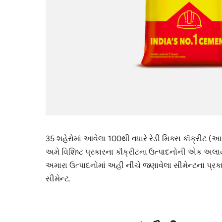
35 શહેરોમાં આવેલા 100થી વધારે રેડી મિક્સ કૉંક્રીટ (આ
અમે વિશિષ્ટ પ્રકારના કૉંક્રીટના ઉત્પાદનોની એક અલાય
અમારા ઉત્પાદનોમાં અહીં નીચે જણાવેલા સીમેન્ટના પ્રકારોન
સીમેન્ટ.