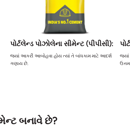
પોર્ટલેન્ડ પોઝોલેના સીમેન્ટ (પીપીસી):
પોર
જ્યાં આકરી આબોહવા હોય ત્યાં તે બાંધકામ માટે આદર્શ
જ્યાં
ગણાય છે.
ઉત્ત
મેન્ટ બનાવે છે?