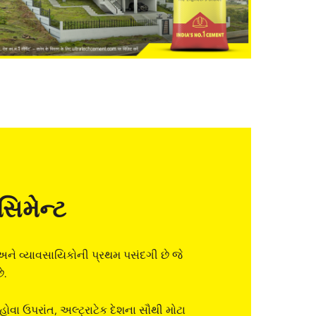
સિમેન્ટ
અને વ્યાવસાયિકોની પ્રથમ પસંદગી છે જે
ે.
ોવા ઉપરાંત, અલ્ટ્રાટેક દેશના સૌથી મોટા