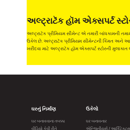
અલ્ટ્રાટૅક હૉમ એક્સપર્ટ સ્ટો
અલ્ટ્રાટૅક પ્રીમિયમ સીમેન્ટ એ તમારી બાંધકામની ત
ઉકેલ છે. અલ્ટ્રાટૅક પ્રીમિયમ સીમેન્ટની કિંમત અને 
ખરીદવા માટે અલ્ટ્રાટૅક હૉમ એક્સપર્ટ સ્ટોરની મુલાકાત 
ઘરનું નિર્માણ
ઉકેલો
ઘર બનાવવાના તબક્કા
ઘર બનાવનાર
વીડિયો કેવી રીતે
એન્જિનીયર્સ / આર્કિટેક્ટ્