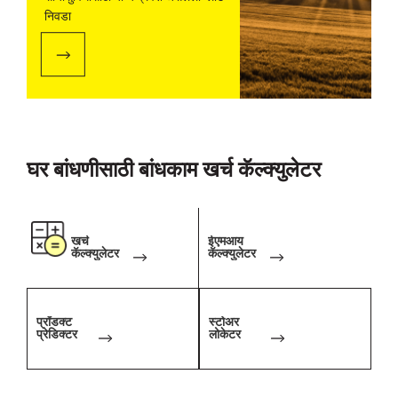
निवडा
घर बांधणीसाठी बांधकाम खर्च कॅल्क्युलेटर
खर्च
ईएमआय
कॅल्क्युलेटर
कॅल्क्युलेटर
प्रॉडक्ट
स्टोअर
प्रेडिक्टर
लोकेटर