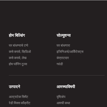
होम बिल्डिंग
सोल्युशन्स
घर बांधण्याचे टप्पे
घर बांधणारा
कसे करावे, व्हिडिओ
इजिनिअर्स/आर्किेटेक्ट्‌स
कसे करावे, लेख
कंत्राटदार
होम प्लॅनिंग टूल्स
गवंडी
उत्पादने
आमच्याविषयी
अल्ट्राटेक सिमेंट
दृष्टिक्षेप
रेडी मिक्स काँक्रीट
आमची कथा