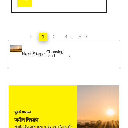
1
2
3
...
5
Choosing
Next Step :
Land
पुढचे पाऊल
जमीन निवडणे
सोयीसुविधांसाठी योग्य प्रवेश असलेला प्लॉट