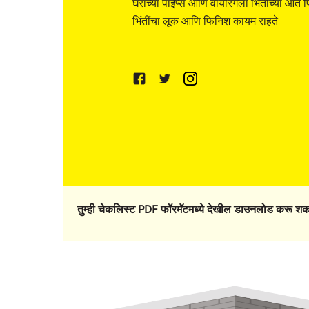
घराच्या पाईप्स आणि वायरिंगला भिंतींच्या आत फ
भिंतींचा लूक आणि फिनिश कायम राहते
तुम्ही चेकलिस्ट PDF फॉरमॅटमध्ये देखील डाउनलोड करू श