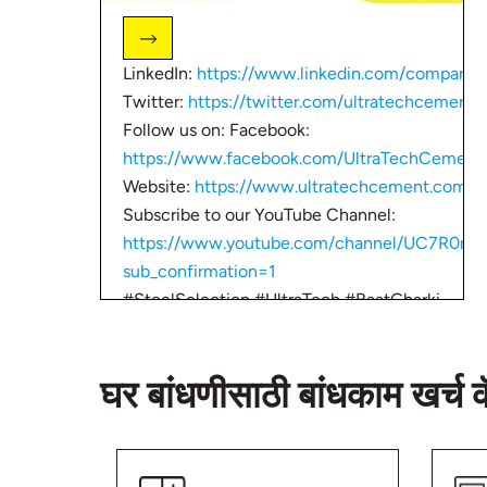
LinkedIn:
https://www.linkedin.com/company/
Twitter:
https://twitter.com/ultratechcement
Follow us on: Facebook:
https://www.facebook.com/UltraTechCement
Website:
https://www.ultratechcement.com/
Subscribe to our YouTube Channel:
https://www.youtube.com/channel/UC7R0
sub_confirmation=1
#SteelSelection #UltraTech #BaatGharki
#BaatGharKi #UltraTechCement #IndiasNo1
घर बांधणीसाठी बांधकाम खर्च कॅ
अपने घर के निर्माण के दौरान अच्छी गुणवत्ता वाले स्टील का चय
कुछ टिप्स सुनिश्चित करने के लिए कि आप स्टील बुद्धिमानी से 
दोस्तों के साथ शेयर करें और घर बनाने से सम्बंधित अन्य जा