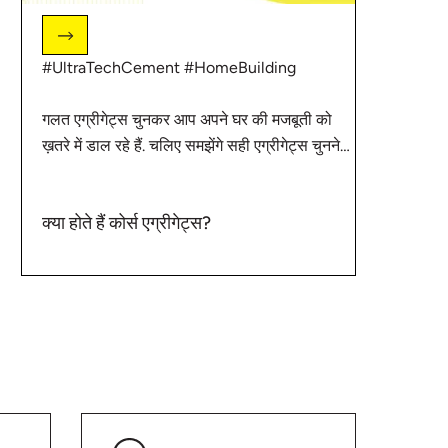
#UltraTechCement #HomeBuilding
गलत एग्रीगेट्स चुनकर आप अपने घर की मजबूती को
ख़तरे में डाल रहे हैं. चलिए समझेंगे सही एग्रीगेट्स चुनने
का तरीका. घर बनाने से संबंधित और जानकारी के लिए
देखते रहिए #BaatGharKi
http://bit.ly/2ZD1cwk
क्या होते हैं कोर्स एग्रीगेट्स?