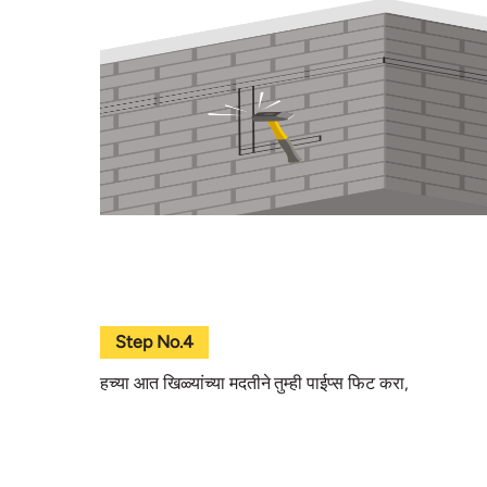
Step No.4
हच्या आत खिळ्यांच्या मदतीने तुम्ही पाईप्स फिट करा,