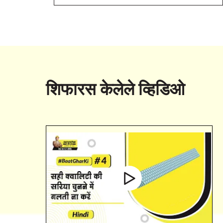
शिफारस केलेले व्हिडिओ