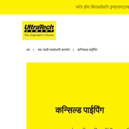
फॉर होम बिल्डर्स
फॉर इन्फ्रास्ट्र
होम बिल्डिं
घर
च्या साठी घरबांधणी करणारे
कन्सिल्ड पाईपिंग
होम बिल्डिंग
इन्फॉरमेश
एक्सपर्ट आर
बाय सोल्युश
क्वीक गाईड
होम बिल्डिं
कन्सिल्ड पाईपिंग