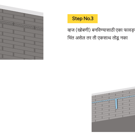
Step No.3
व्हज (खोबणी) बनविण्यासाठी एका फावड्य
भिंत असेल तर ती एकसाथ तोडू नका