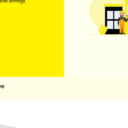
िक्स करण्यामुळे,
कता