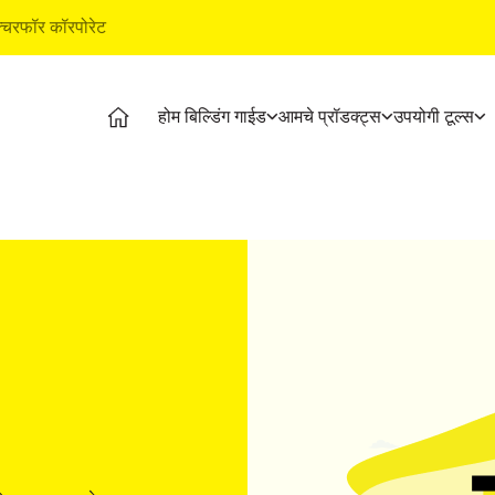
क्चर
फॉर कॉरपोरेट
होम बिल्डिंग गाईड
आमचे प्रॉडक्ट्स
उपयोगी टूल्स
ग गाईड
प्रॉडक्ट्स
अल्ट्राटेक बिल्डिंग प्रॉडक्ट्स
उपयोगी 
 स्टेजेस
अल्ट्राटेक सिमेंट
वॉटरप्रूफिंग सिस्टीम
कॉस्ट कॅ
नल व्हिडिओज
अल्ट्राटेक वेदर प्लस
स्टाईल इपॉक्सी ग्राऊट
स्टोर ल
्टीकल्स
रेडी मिक्स काँक्रीट
टाइल & मार्बल फिटिंग सिस्टीम
प्रॉडक्ट
न्स
अल्ट्राटेक बिल्डिंग सोल्युशन्स
इएमआय क
टाइल कॅल
ग बेसिक्स