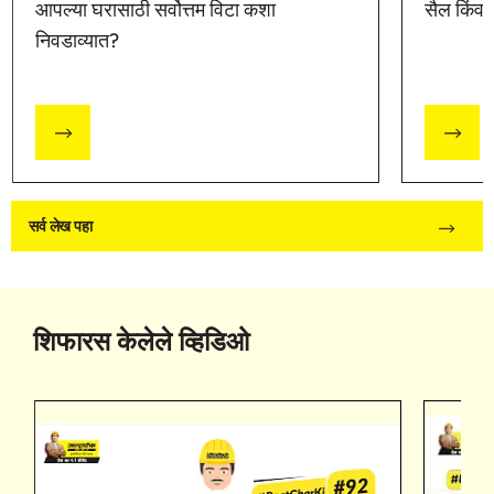
आपल्या घरासाठी सर्वोत्तम विटा कशा
सैल किंवा
निवडाव्यात?
सर्व लेख पहा
शिफारस केलेले व्हिडिओ