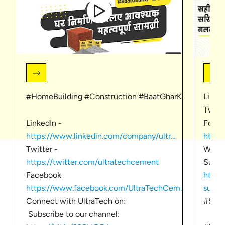
#HomeBuilding #Construction #BaatGharKi
Linke
Twitt
LinkedIn -
Follo
https://www.linkedin.com/company/ultr...
https
Twitter -
Websi
https://twitter.com/ultratechcement
Subsc
Facebook
http
https://www.facebook.com/UltraTechCem...
sub_c
Connect with UltraTech on:
#Stee
Subscribe to our channel: