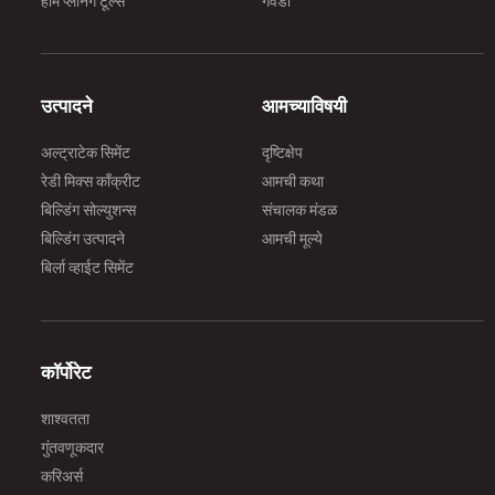
होम प्लॅनिंग टूल्स
गवंडी
उत्पादने
आमच्याविषयी
अल्ट्राटेक सिमेंट
दृष्टिक्षेप
रेडी मिक्स काँक्रीट
आमची कथा
बिल्डिंग सोल्युशन्स
संचालक मंडळ
बिल्डिंग उत्पादने
आमची मूल्ये
बिर्ला व्हाईट सिमेंट
कॉर्पोरेट
शाश्वतता
गुंतवणूकदार
करिअर्स