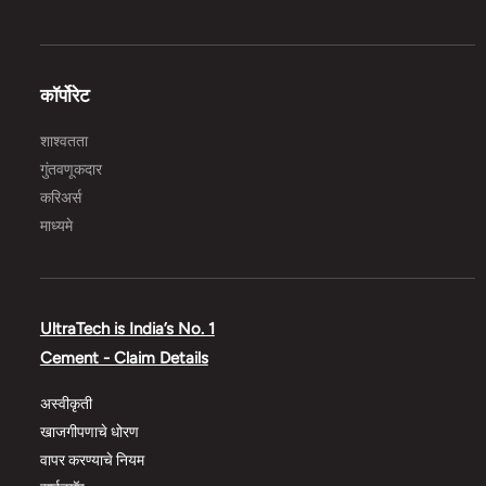
कॉर्पोरेट
शाश्वतता
गुंतवणूकदार
करिअर्स
माध्यमे
UltraTech is India’s No. 1
Cement - Claim Details
अस्वीकृती
खाजगीपणाचे धोरण
वापर करण्याचे नियम