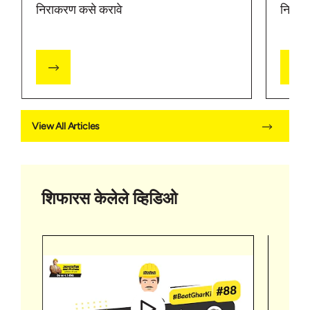
निराकरण कसे करावे
निराकर
View All Articles
शिफारस केलेले व्हिडिओ