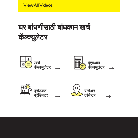
View All Videos
घर बांधणीसाठी बांधकाम खर्च
कॅल्क्युलेटर
खर्च
ईएमआय
कॅल्क्युलेटर
कॅल्क्युलेटर
प्रॉडक्ट
स्टोअर
प्रेडिक्टर
लोकेटर