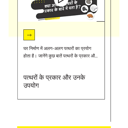
घर निर्माण में अलग-अलग पत्थरों का प्रयोग
#Ult
होता है। जानेंगे कुछ बातें पत्थरों के प्रकार और
उनके उपयोग के बारे में। ऐसी और जानकारी के
https
लिए ये लिंक को विज़िट कीजिए |
"घर निर
पत्थरों के प्रकार और उनके
https://bit.ly/3jNikvQ
प्रयोग
उपयोग
वीडियो 
होने वा
स्टोन
गलतिय