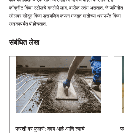
काँक्रीट किंवा स्टीलचे बनलेले लांब, बारीक स्तंभ असतात, जे जमिनीत
खोलवर खोदून किंवा ड्रायव्हिंग करून मजबूत मातीच्या थरांपर्यंत किंवा
खडकापर्यंत पोहोचतात.
संबंधित लेख
फरशी वर फुलणे: काय आहे आणि त्याचे
फरशी व