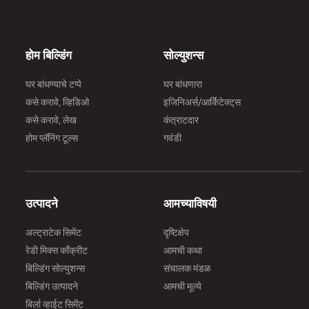
होम बिल्डिंग
सोल्युशन्स
घर बांधण्याचे टप्पे
घर बांधणारा
कसे करावे, व्हिडिओ
इजिनिअर्स/आर्किेटेक्ट्‌स
कसे करावे, लेख
कंत्राटदार
होम प्लॅनिंग टूल्स
गवंडी
उत्पादने
आमच्याविषयी
अल्ट्राटेक सिमेंट
दृष्टिक्षेप
रेडी मिक्स काँक्रीट
आमची कथा
बिल्डिंग सोल्युशन्स
संचालक मंडळ
बिल्डिंग उत्पादने
आमची मूल्ये
बिर्ला व्हाईट सिमेंट