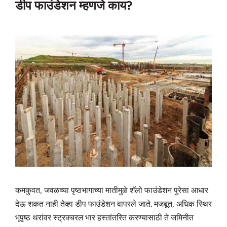
डीप फाउंडेशन म्हणजे काय?
कमकुवत, जवळच्या पृष्ठभागाच्या मातीमुळे शॅलो फाउंडेशन पुरेसा आधार
देऊ शकत नाही तेव्हा डीप फाउंडेशन वापरले जाते. मजबूत, अधिक स्थिर
भूपृष्ठ थरांवर स्ट्रक्चरल भार हस्तांतरित करण्यासाठी ते जमिनीत