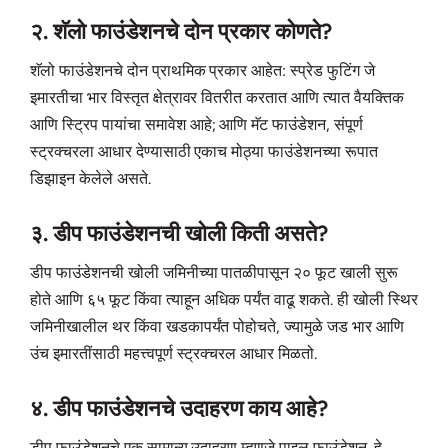
२. शॅलो फाउंडेशनचे दोन प्रकार कोणते?
शॅलो फाउंडेशनचे दोन प्राथमिक प्रकार आहेत: स्प्रेड फुटिंग जे
इमारतीचा भार विस्तृत क्षेत्रावर वितरीत करतात आणि त्यात वैयक्तिक
आणि स्ट्रिप पायांचा समावेश आहे; आणि मॅट फाउंडेशन, संपूर्ण
स्ट्रक्चरला आधार देण्यासाठी एकाच मोठ्या फाउंडेशनच्या रूपात
डिझाइन केलेले असते.
३. डीप फाउंडेशनची खोली किती असते?
डीप फाउंडेशनची खोली जमिनीच्या पातळीपासून २० फूट खाली सुरू
होते आणि ६५ फूट किंवा त्याहून अधिक पर्यंत वाढू शकते. ही खोली स्थिर
जमिनीखालील थर किंवा खडकापर्यंत पोहोचते, ज्यामुळे जड भार आणि
उंच इमारतींसाठी महत्त्वपूर्ण स्ट्रक्चरल आधार मिळतो.
४. डीप फाउंडेशनचे उदाहरण काय आहे?
डीप फाउंडेशनचे एक सामान्य उदाहरण म्हणजे पाइल फाउंडेशन. हे