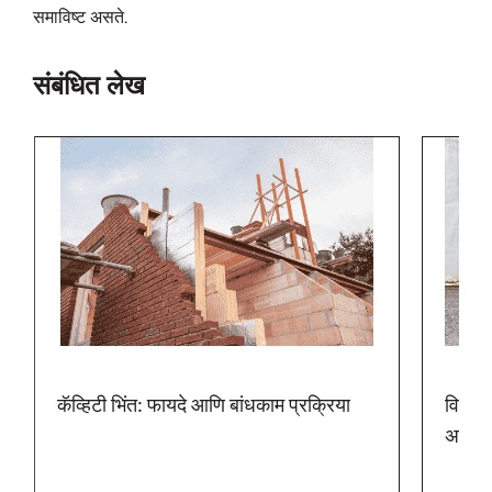
समाविष्ट असते.
संबंधित लेख
कॅव्हिटी भिंत: फायदे आणि बांधकाम प्रक्रिया
विप हो
अल्ट्र