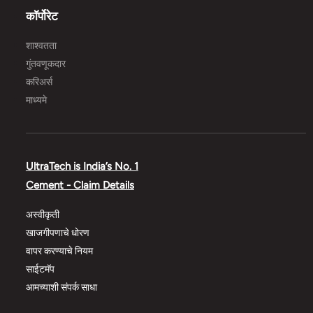
कॉर्पोरेट
शाश्वतता
गुंतवणूकदार
करिअर्स
माध्यमे
UltraTech is India’s No. 1
Cement - Claim Details
अस्वीकृती
खाजगीपणाचे धोरण
वापर करण्याचे नियम
साईटमॅप
आमच्याशी संपर्क साधा