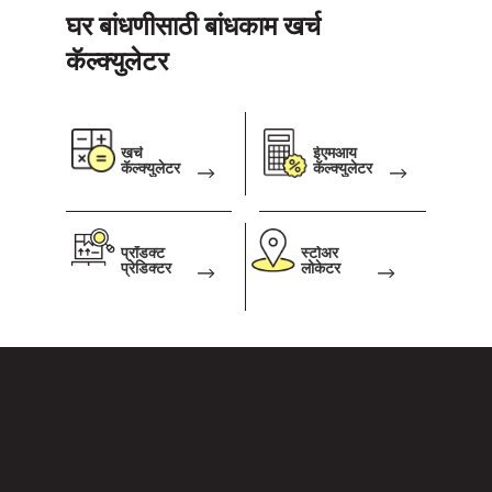
घर बांधणीसाठी बांधकाम खर्च
कॅल्क्युलेटर
खर्च
ईएमआय
कॅल्क्युलेटर
कॅल्क्युलेटर
प्रॉडक्ट
स्टोअर
प्रेडिक्टर
लोकेटर