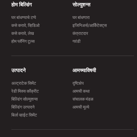
होम बिल्डिंग
सोल्युशन्स
घर बांधण्याचे टप्पे
घर बांधणारा
कसे करावे, व्हिडिओ
इजिनिअर्स/आर्किेटेक्ट्‌स
कसे करावे, लेख
कंत्राटदार
होम प्लॅनिंग टूल्स
गवंडी
उत्पादने
आमच्याविषयी
अल्ट्राटेक सिमेंट
दृष्टिक्षेप
रेडी मिक्स काँक्रीट
आमची कथा
बिल्डिंग सोल्युशन्स
संचालक मंडळ
बिल्डिंग उत्पादने
आमची मूल्ये
बिर्ला व्हाईट सिमेंट