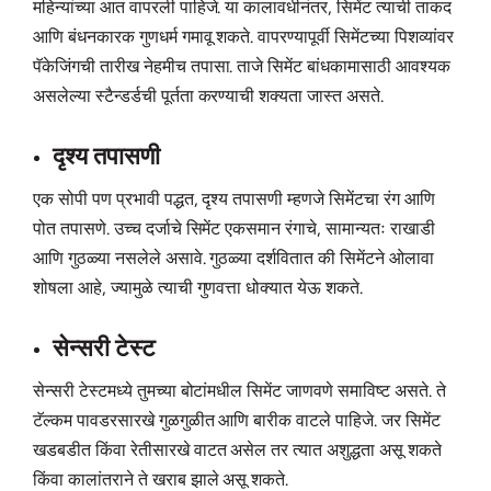
महिन्यांच्या आत वापरली पाहिजे. या कालावधीनंतर, सिमेंट त्याची ताकद
आणि बंधनकारक गुणधर्म गमावू शकते. वापरण्यापूर्वी सिमेंटच्या पिशव्यांवर
पॅकेजिंगची तारीख नेहमीच तपासा. ताजे सिमेंट बांधकामासाठी आवश्यक
असलेल्या स्टैन्डर्डची पूर्तता करण्याची शक्यता जास्त असते.
दृश्य तपासणी
एक सोपी पण प्रभावी पद्धत, दृश्य तपासणी म्हणजे सिमेंटचा रंग आणि
पोत तपासणे. उच्च दर्जाचे सिमेंट एकसमान रंगाचे, सामान्यतः राखाडी
आणि गुठळ्या नसलेले असावे. गुठळ्या दर्शवितात की सिमेंटने ओलावा
शोषला आहे, ज्यामुळे त्याची गुणवत्ता धोक्यात येऊ शकते.
सेन्सरी टेस्ट
सेन्सरी टेस्टमध्ये तुमच्या बोटांमधील सिमेंट जाणवणे समाविष्ट असते. ते
टॅल्कम पावडरसारखे गुळगुळीत आणि बारीक वाटले पाहिजे. जर सिमेंट
खडबडीत किंवा रेतीसारखे वाटत असेल तर त्यात अशुद्धता असू शकते
किंवा कालांतराने ते खराब झाले असू शकते.