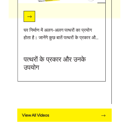
घर निर्माण में अलग-अलग पत्थरों का प्रयोग
#Ult
होता है। जानेंगे कुछ बातें पत्थरों के प्रकार और
उनके उपयोग के बारे में। ऐसी और जानकारी के
https
लिए ये लिंक को विज़िट कीजिए |
"घर निर
पत्थरों के प्रकार और उनके
https://bit.ly/3jNikvQ
प्रयोग
उपयोग
वीडियो 
होने वा
स्टोन
गलतिय
View All Videos