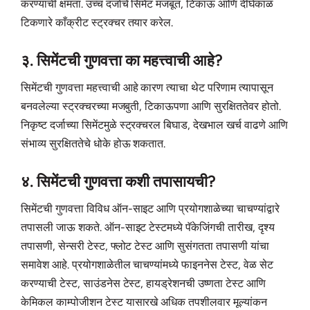
करण्याची क्षमता. उच्च दर्जाचे सिमेंट मजबूत, टिकाऊ आणि दीर्घकाळ
टिकणारे काँक्रीट स्ट्रक्चर तयार करेल.
३. सिमेंटची गुणवत्ता का महत्त्वाची आहे?
सिमेंटची गुणवत्ता महत्त्वाची आहे कारण त्याचा थेट परिणाम त्यापासून
बनवलेल्या स्ट्रक्चरच्या मजबुती, टिकाऊपणा आणि सुरक्षिततेवर होतो.
निकृष्ट दर्जाच्या सिमेंटमुळे स्ट्रक्चरल बिघाड, देखभाल खर्च वाढणे आणि
संभाव्य सुरक्षिततेचे धोके होऊ शकतात.
४. सिमेंटची गुणवत्ता कशी तपासायची?
सिमेंटची गुणवत्ता विविध ऑन-साइट आणि प्रयोगशाळेच्या चाचण्यांद्वारे
तपासली जाऊ शकते. ऑन-साइट टेस्टमध्ये पॅकेजिंगची तारीख, दृश्य
तपासणी, सेन्सरी टेस्ट, फ्लोट टेस्ट आणि सुसंगतता तपासणी यांचा
समावेश आहे. प्रयोगशाळेतील चाचण्यांमध्ये फाइननेस टेस्ट, वेळ सेट
करण्याची टेस्ट, साउंडनेस टेस्ट, हायड्रेशनची उष्णता टेस्ट आणि
केमिकल काम्पोजीशन टेस्ट यासारखे अधिक तपशीलवार मूल्यांकन