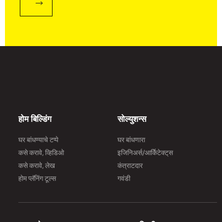
होम बिल्डिंग
सोल्युशन्स
घर बांधण्याचे टप्पे
घर बांधणारा
कसे करावे, व्हिडिओ
इजिनिअर्स/आर्किेटेक्ट्‌स
कसे करावे, लेख
कंत्राटदार
होम प्लॅनिंग टूल्स
गवंडी