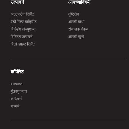
उत्पादने
आमच्याविषयी
अल्ट्राटेक सिमेंट
दृष्टिक्षेप
रेडी मिक्स काँक्रीट
आमची कथा
बिल्डिंग सोल्युशन्स
संचालक मंडळ
बिल्डिंग उत्पादने
आमची मूल्ये
बिर्ला व्हाईट सिमेंट
कॉर्पोरेट
शाश्वतता
गुंतवणूकदार
करिअर्स
माध्यमे