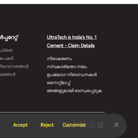
്പറേറ്റ്
UltraTech is India’s No. 1
Cement - Claim Details
്ഥിരത
ഷേപകർ
നിരാകരണം
ഴിലവസരങ്ങൾ
സ്വകാര്യതാ നയം
യമങ്ങൾ
ഉപയോഗ നിബന്ധനകൾ
സൈറ്റ്മാപ്പ്
ഞങ്ങളുമായി ബന്ധപ്പെടുക
Accept
Reject
Customize