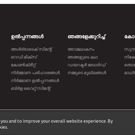
ഉൽപ്പന്നങ്ങൾ
ഞങ്ങളേക്കുറിച്ച്
കോർപ
അൾട്രാടെക് സിമന്റ്
അവലോകനം
സുസ
റെഡി മിക്സ്
ഞങ്ങളുടെ കഥ
നിക്
കോൺക്രീറ്റ്
ഡയറക്ടർ ബോർഡ്
തൊ
നിർമ്മാണ പരിഹാരങ്ങള്‍
നമ്മുടെ മൂല്യങ്ങൾ
മാധ്
നിർമ്മാണ ഉൽപ്പന്നങ്ങൾ
ബിർള വൈറ്റ് സിമന്റ്
 you and to improve your overall website experience. By
kies.