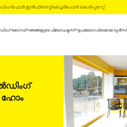
ിംഗ്
ഫോർ ഇൻഫ്രാസ്ട്രക്ച്ചർ
ഫോർ കോർപ്പറേറ്റ്
ഡിംഗ് ഗൈഡ്
ഞങ്ങളുടെ പ്രോഡക്ടസ്
ഉപയോഗപ്രദമായ ടൂൾസ്
ോഡക്ടസ്
അൾട്രാ-ടെക് ബിൽഡിംഗ് 
്രാ-ടെക് സിമന്റ്
വാട്ടർപ്രൂഫിംഗ് സിസ്‌റ്റം
്രാ-ടെക് വെതർ പ്ലസ്
സ്റ്റൈൽ എപ്പോക്‌സി ഗ്രൗട്
ി മിക്സ് കോൺക്രീറ്റ്
ടൈൽ & മാർബിൾ ഫിറ്റിംഗ് സി
ട്രാ-ടെക് ബിൽഡിംഗ് സൊല്യൂഷൻസ്
ിൽഡിംഗ്
 ഹോം