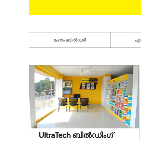
ഹോം ബിൽഡർ
എഞ
UltraTech ബിൽഡിംഗ്