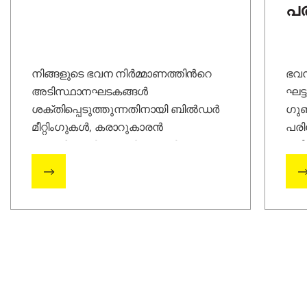
പ
നിങ്ങളുടെ ഭവന നിർമ്മാണത്തിന്‍റെ
ഭവന
അടിസ്ഥാനഘടകങ്ങള്‍
ഘട്
ശക്തിപ്പെടുത്തുന്നതിനായി ബിൽഡർ
ഗു
മീറ്റിംഗുകള്‍, കരാറുകാരൻ
പരി
കോൺഫറൻസുകൾ, പ്ലാന്‍റ്
പരി
സന്ദർശനങ്ങൾ
ഇ