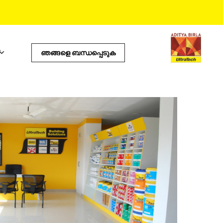
ഞങ്ങളെ ബന്ധപ്പെടുക
പ്രോഡക്ടസ്
ഉപയോഗപ്രദമായ ടൂൾസ്
കോസ്റ്റ് കാൽക്കുലേറ്റർ
സ്റ്റോർ ലൊക്കേറ്റർ
സ്‌റ്റം
പ്രോഡക്ട് പ്രെഡിക്റ്റർ
ഇ.എം.ഐ കാൽക്കുലേറ്റർ
ടൈൽ കാൽക്കുലേറ്റർ