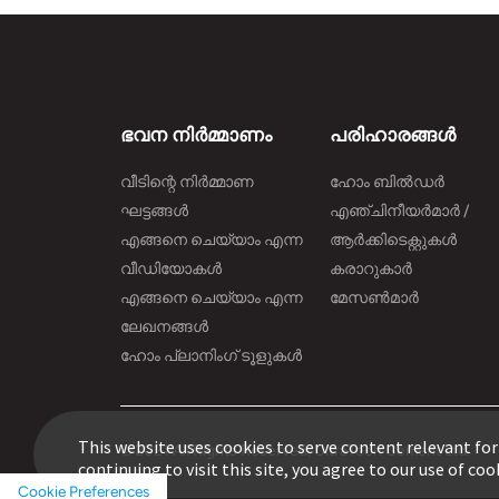
ഭവന നിർമ്മാണം
പരിഹാരങ്ങൾ
വീടിന്റെ നിർമ്മാണ
ഹോം ബിൽഡർ
ഘട്ടങ്ങൾ
എഞ്ചിനീയർമാർ /
എങ്ങനെ ചെയ്യാം എന്ന
ആർക്കിടെക്റ്റുകൾ
വീഡിയോകൾ
കരാറുകാർ
എങ്ങനെ ചെയ്യാം എന്ന
മേസൺമാർ
ലേഖനങ്ങൾ
ഹോം പ്ലാനിംഗ് ടൂളുകൾ
This website uses cookies to serve content relevant for
© 2021 All Rights Reserved, UltraTech Cement Ltd.
continuing to visit this site, you agree to our use of coo
Cookie Preferences