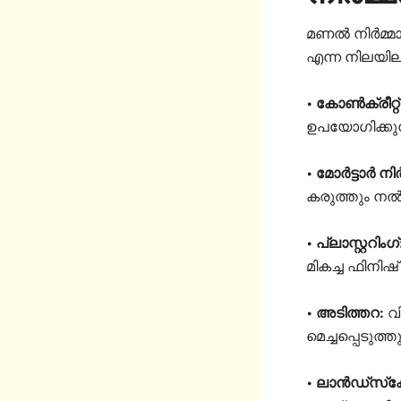
മണൽ നിർമ്മാ
എന്ന നിലയിലു
• കോൺക്രീറ്റ്
ഉപയോഗിക്കുന്
• മോർട്ടാർ നി
കരുത്തും നൽക
• പ്ലാസ്റ്ററിംഗ്
മികച്ച ഫിനിഷ് 
• അടിത്തറ:
വ
മെച്ചപ്പെടുത
• ലാൻഡ്‌സ്‌കേപ