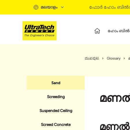
ഫോർ ഹോം ബിൽഡ
മലയാളം
ഹോം ബിൽ
ഹോം ബിൽഡിംഗ് ഗൈഡ്
പ്ര
ഹോം ബിൽഡിംഗ് സ്റ്റേജസ്
അൾട
ಮುಖಪುಟ
Glossary
ഇൻഫൊർമേഷണൽ വീഡിയോസ്
അൾട
എക്സ്പെർട് ആർട്ടിക്കിൾസ്
റെഡ
ബൈ സൊല്യൂഷൻസ്
അൾ
Sand
ക്വിക്ക് ഗൈഡ്
മണ
ഹോം ബിൽഡിംഗ് ബേസിക്‌സ്
Screeding
Suspended Ceiling
മണൽ 
Screed Concrete