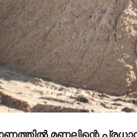
മാണത്തിൽ മണലിന്റെ പ്ര