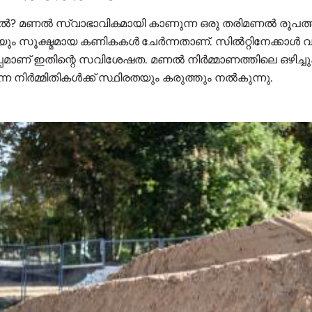
? മണൽ സ്വാഭാവികമായി കാണുന്ന ഒരു തരിമണൽ രൂപത്തി
യും സൂക്ഷ്മമായ കണികകൾ ചേർന്നതാണ്. സിൽറ്റിനേക്കാൾ
പമാണ് ഇതിന്റെ സവിശേഷത. മണൽ നിർമ്മാണത്തിലെ ഒഴിച്ച
ന നിർമ്മിതികൾക്ക് സ്ഥിരതയും കരുത്തും നൽകുന്നു.