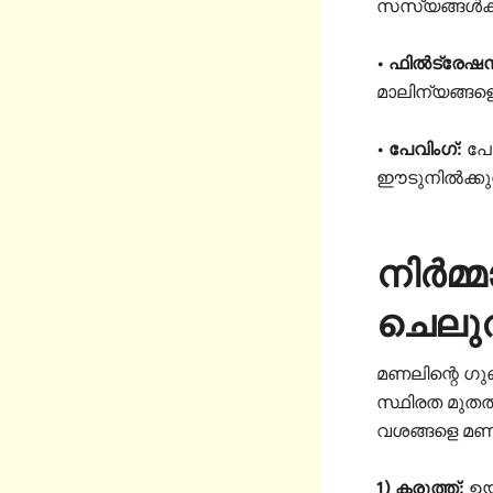
സസ്യങ്ങൾക്ക
• ഫിൽട്രേഷ
മാലിന്യങ്ങളെ
• പേവിംഗ്:
പേവ
ഈടുനിൽക്കുന
നിർമ്
ചെലുത
മണലിന്റെ ഗു
സ്ഥിരത മുതൽ 
വശങ്ങളെ മണല
1) കരുത്ത്:
ഉയർ