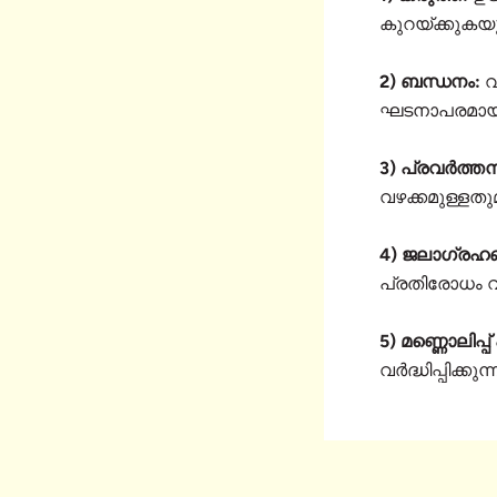
കുറയ്ക്കുകയു
2) ബന്ധനം:
വ
ഘടനാപരമായ സ്
3) പ്രവർത്ത
വഴക്കമുള്ളതുമ
4) ജലാഗ്രഹ
പ്രതിരോധം വർദ്
5) മണ്ണൊലിപ്പ
വർദ്ധിപ്പിക്കു