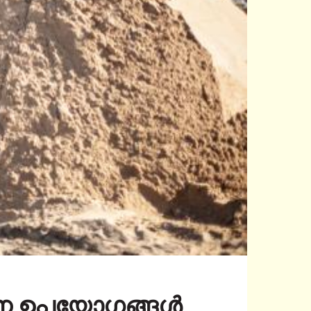
ധാന ഉപയോഗങ്ങൾ