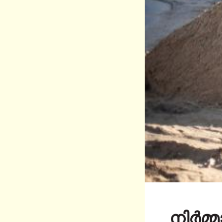
നിർമ്