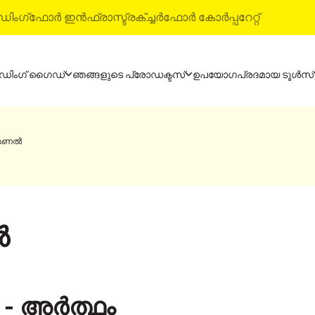
ിംഗ്
ഫോർ ഇൻഫ്രാസ്ട്രക്ച്ചർ
ഫോർ കോർപ്പറേറ്റ്
ഡിംഗ് ഗൈഡ്
ഞങ്ങളുടെ പ്രോഡക്ടസ്
ഉപയോഗപ്രദമായ ടൂൾസ്
ോഡക്ടസ്
അൾട്രാ-ടെക് ബിൽഡിംഗ് 
്രാ-ടെക് സിമന്റ്
വാട്ടർപ്രൂഫിംഗ് സിസ്‌റ്റം
മണൽ
്രാ-ടെക് വെതർ പ്ലസ്
സ്റ്റൈൽ എപ്പോക്‌സി ഗ്രൗട്
ി മിക്സ് കോൺക്രീറ്റ്
ടൈൽ & മാർബിൾ ഫിറ്റിംഗ് സി
ട്രാ-ടെക് ബിൽഡിംഗ് സൊല്യൂഷൻസ്
ൽ
- അർത്ഥം