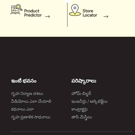
Product
Store
Predictor
Locator
ఇంటి భవనం
పరిష్కారాలు
గృహ నిర్మాణ దశలు
హోమ్ బిల్డర్
వీడియోలు ఎలా చేయాలి
ఇంజనీర్లు / ఆర్కిటెక్ట్‌లు
కథనాలు ఎలా
కాంట్రాక్టర్లు
గృహ ప్రణాళిక సాధనాలు
తాపీ మేస్త్రీలు