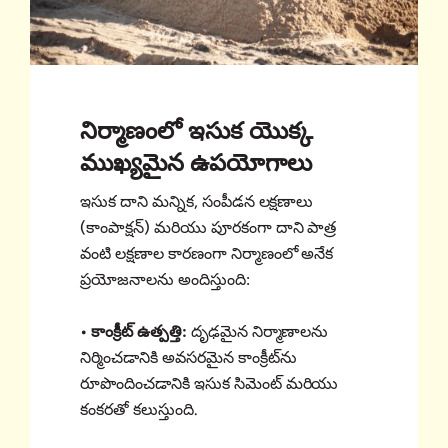
నిర్మాణంలో ఇసుక యొక్క
ముఖ్యమైన ఉపయోగాలు
ఇసుక దాని మన్నిక, సంపీడన లక్షణాలు
(కాంపాక్షన్) మరియు పూరకంగా దాని పాత్ర
వంటి లక్షణాల కారణంగా నిర్మాణంలో అనేక
ప్రయోజనాలను అందిస్తుంది:
• కాంక్రీట్ ఉత్పత్తి:
దృఢమైన నిర్మాణాలను
నిర్మించడానికి అవసరమైన కాంక్రీట్‌ను
రూపొందించడానికి ఇసుక సిమెంట్ మరియు
కంకరతో కలుస్తుంది.