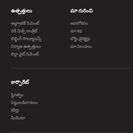
ఉత్పత్తులు
మా గురించి
అల్ట్రాటెక్ సిమెంట్
అవలోకనం
రెడీ మిక్స్ కాంక్రీట్
మా కథ
బిల్డింగ్ సొల్యూషన్స్
బోర్డు డైరెక్టర్లు
నిర్మాణ ఉత్పత్తులు
మా విలువలు
బిర్లా వైట్ సిమెంట్
కార్పొరేట్
స్థిరత్వం
పెట్టుబడిదారులు
కెరీర్లు
మీడియా