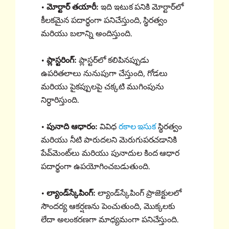
• మోర్టార్ తయారీ:
ఇది ఇటుక పనికి మోర్టార్‌లో
కీలకమైన పదార్థంగా పనిచేస్తుంది, స్థిరత్వం
మరియు బలాన్ని అందిస్తుంది.
• ప్లాస్టరింగ్:
ప్లాస్టర్‌లో కలిపినప్పుడు
ఉపరితలాలు నునుపుగా చేస్తుంది, గోడలు
మరియు పైకప్పులపై చక్కటి ముగింపును
నిర్ధారిస్తుంది.
• పునాది ఆధారం:
వివిధ
రకాల ఇసుక
స్థిరత్వం
మరియు నీటి పారుదలని మెరుగుపరచడానికి
పేవ్‌మెంట్‌లు మరియు పునాదుల కింద ఆధార
పదార్థంగా ఉపయోగించబడుతుంది.
• ల్యాండ్‌స్కేపింగ్:
ల్యాండ్‌స్కేపింగ్ ప్రాజెక్టులలో
సౌందర్య ఆకర్షణను పెంచుతుంది, మొక్కలకు
లేదా అలంకరణగా మాధ్యమంగా పనిచేస్తుంది.