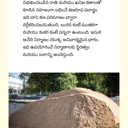
విభజించబడిన రాతి మరియు ఖనిజ కణాలతో
కూడిన సహజంగా లభించే కణరూప పదార్థం.
ఇది దాని కణ పరిమాణం ద్వారా
వర్గీకరించబడుతుంది, బురద కంటే ముతకగా
మరియు కంకర కంటే సన్నగా ఉంటుంది. ఇసుక
అనేది నిర్మాణం యొక్క అనివార్యమైన భాగం,
ఇది ఉపయోగించే నిర్మాణాలకు స్థిరత్వం
మరియు బలాన్ని అందిస్తుంది.