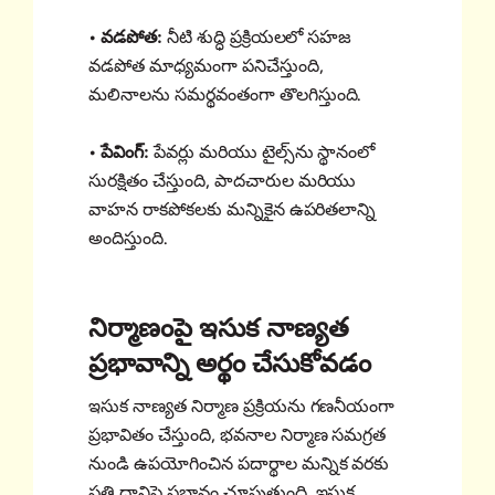
• వడపోత:
నీటి శుద్ధి ప్రక్రియలలో సహజ
వడపోత మాధ్యమంగా పనిచేస్తుంది,
మలినాలను సమర్థవంతంగా తొలగిస్తుంది.
• పేవింగ్:
పేవర్లు మరియు టైల్స్‌ను స్థానంలో
సురక్షితం చేస్తుంది, పాదచారుల మరియు
వాహన రాకపోకలకు మన్నికైన ఉపరితలాన్ని
అందిస్తుంది.
నిర్మాణంపై ఇసుక నాణ్యత
ప్రభావాన్ని అర్థం చేసుకోవడం
ఇసుక నాణ్యత నిర్మాణ ప్రక్రియను గణనీయంగా
ప్రభావితం చేస్తుంది, భవనాల నిర్మాణ సమగ్రత
నుండి ఉపయోగించిన పదార్థాల మన్నిక వరకు
ప్రతి దానిపై ప్రభావం చూపుతుంది. ఇసుక