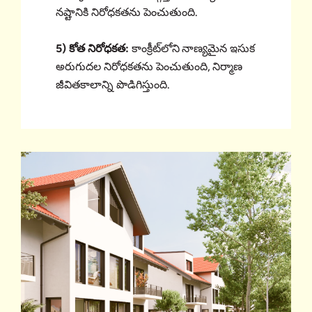
నష్టానికి నిరోధకతను పెంచుతుంది.
5) కోత నిరోధకత:
కాంక్రీట్‌లోని నాణ్యమైన ఇసుక
అరుగుదల నిరోధకతను పెంచుతుంది, నిర్మాణ
జీవితకాలాన్ని పొడిగిస్తుంది.