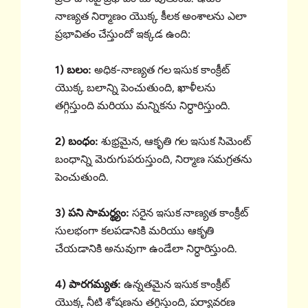
నాణ్యత నిర్మాణం యొక్క కీలక అంశాలను ఎలా
ప్రభావితం చేస్తుందో ఇక్కడ ఉంది:
1) బలం:
అధిక-నాణ్యత గల ఇసుక కాంక్రీట్
యొక్క బలాన్ని పెంచుతుంది, ఖాళీలను
తగ్గిస్తుంది మరియు మన్నికను నిర్ధారిస్తుంది.
2) బంధం:
శుభ్రమైన, ఆకృతి గల ఇసుక సిమెంట్
బంధాన్ని మెరుగుపరుస్తుంది, నిర్మాణ సమగ్రతను
పెంచుతుంది.
3) పని సామర్థ్యం:
సరైన ఇసుక నాణ్యత కాంక్రీట్
సులభంగా కలపడానికి మరియు ఆకృతి
చేయడానికి అనువుగా ఉండేలా నిర్ధారిస్తుంది.
4) పారగమ్యత:
ఉన్నతమైన ఇసుక కాంక్రీట్
యొక్క నీటి శోషణను తగ్గిస్తుంది, పర్యావరణ