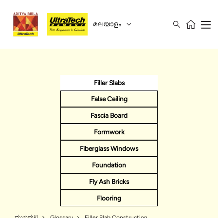
മലയാളം
Filler Slabs
False Ceiling
Fascia Board
Formwork
Fiberglass Windows
Foundation
Fly Ash Bricks
Flooring
ಮುಖಪುಟ
Glossary
Filler Slab Construction