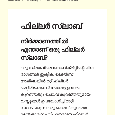
ഫില്ലർ സ്ലാബ്
നിർമ്മാണത്തിൽ
എന്താണ് ഒരു ഫില്ലർ
സ്ലാബ്?
ഒരു സ്ലാബിലെ കോൺക്രീറ്റിന്റെ ചില
ഭാഗങ്ങൾ ഇഷ്ടിക, ടൈൽസ്
അല്ലെങ്കിൽ മറ്റ് ഫില്ലർ
മെറ്റീരിയലുകൾ പോലുള്ള ഭാരം
കുറഞ്ഞതും ചെലവ് കുറഞ്ഞതുമായ
വസ്തുക്കൾ ഉപയോഗിച്ച് മാറ്റി
സ്ഥാപിക്കുന്ന ഒരു ചെലവ് കുറഞ്ഞ
മേൽക്കൂര സംവിധാനമാണ് ഫില്ലർ