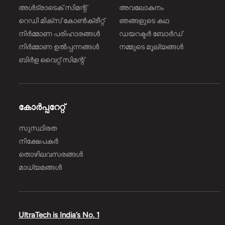
അൾട്രാടെക് സിമന്റ്
അവലോകനം
റെഡി മിക്സ് കോൺക്രീറ്റ്
ഞങ്ങളുടെ കഥ
നിർമ്മാണ പരിഹാരങ്ങള്‍
ഡയറക്ടർ ബോർഡ്
നിർമ്മാണ ഉൽപ്പന്നങ്ങൾ
നമ്മുടെ മൂല്യങ്ങൾ
ബിർള വൈറ്റ് സിമന്റ്
കോർപ്പറേറ്റ്
സുസ്ഥിരത
നിക്ഷേപകർ
തൊഴിലവസരങ്ങൾ
മാധ്യമങ്ങൾ
UltraTech is India’s No. 1