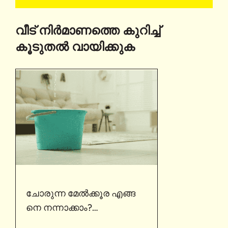
വീട് നിർമാണത്തെ കുറിച്ച്
കൂടുതൽ വായിക്കുക
ചോരുന്ന മേൽക്കൂര എങ്ങ
നെ നന്നാക്കാം?
: സീലിംഗ് ചോർച്ച പരിഹരി