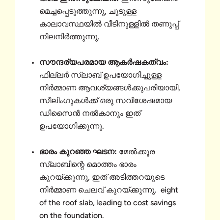
മെച്ചപ്പെടുത്തുന്നു, ചൂടുള്ള
കാലാവസ്ഥയിൽ വീടിനുള്ളിൽ തണുപ്പ്
നിലനിർത്തുന്നു.
സൗന്ദര്യപരമായ ആകർഷകത്വം:
ഫില്ലർ സ്ലാബ് ഉപയോഗിച്ചുള്ള
നിർമ്മാണ ആവശ്യങ്ങൾക്കുപരിയായി,
സീലിംഗുകൾക്ക് ഒരു സവിശേഷമായ
ഡിസൈൻ നൽകാനും ഇത്
ഉപയോഗിക്കുന്നു.
ഭാരം കുറഞ്ഞ ഘടന:
മേൽക്കൂര
സ്ലാബിന്റെ മൊത്തം ഭാരം
കുറയ്ക്കുന്നു, ഇത് അടിത്തറയുടെ
നിർമ്മാണ ചെലവ് കുറയ്ക്കുന്നു. eight
of the roof slab, leading to cost savings
on the foundation.