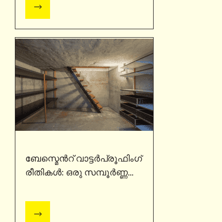
ബേസ്മെൻറ് വാട്ടർപ്രൂഫിംഗ്
രീതികൾ: ഒരു സമ്പൂർണ്ണ
ഗൈഡ്