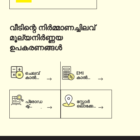
വീടിന്റെ നിര്‍മ്മാണച്ചിലവ്
മൂല്യനിർണ്ണയ
ഉപകരണങ്ങൾ
ചെലവ്
EMI
കാൽക്കു
കാൽക്കു
ലേറ്റർ
ലേറ്റർ
പ്രോഡ
സ്റ്റോർ
ക്ട്
ലൊക്കേറ്റ
പ്രെഡി
ർ
ക്ടർ