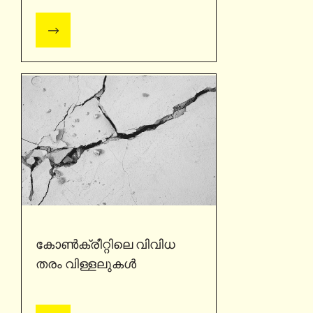
ക്കാനുള്ള വഴികൾ
കോൺക്രീറ്റിലെ വിവിധ
തരം വിള്ളലുകൾ