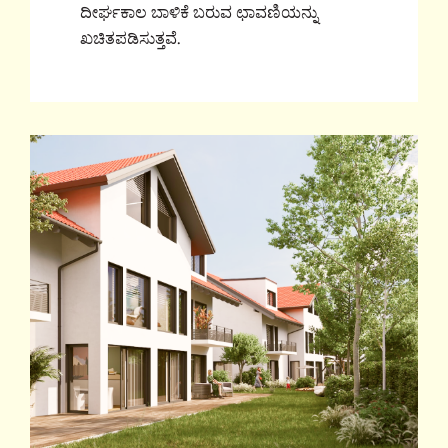
ದೀರ್ಘಕಾಲ ಬಾಳಿಕೆ ಬರುವ ಛಾವಣಿಯನ್ನು
ಖಚಿತಪಡಿಸುತ್ತವೆ.