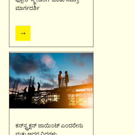
ಮಾರ್ಗದರ್ಶಿ
ಕನ್​ಸ್ಟ್ರಕ್ಷನ್​ ಜಾಯಿಂಟ್​ ಎಂದರೇನು
ಮತ್ತು ಅದರ ವಿಧಗಳು