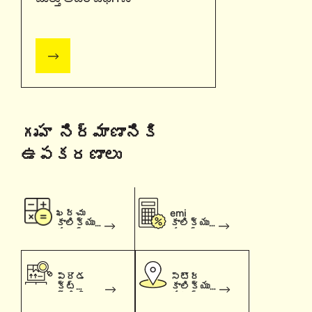
గృహ నిర్మాణానికి
ఉపకరణాలు
ఖర్చు
emi
కాలిక్యు
కాలిక్యు
లేటర్
లేటర్
ప్రొడ
స్టోర్
క్ట్
కాలిక్యు
ప్రిడి
లేటర్
క్టర్