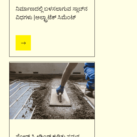
ನಿರ್ಮಾಣದಲ್ಲಿ ಬಳಸಲಾಗುವ ಸ್ಲಾಬ್‌ನ
ವಿಧಗಳು |ಅಲ್ಟ್ರಾಟೆಕ್ ಸಿಮೆಂಟ್
ಫ್ಲೋರ್ ಸ್ಕ್ರೀಡಿಂಗ್ ಕುರಿತು ಸಮಗ್ರ