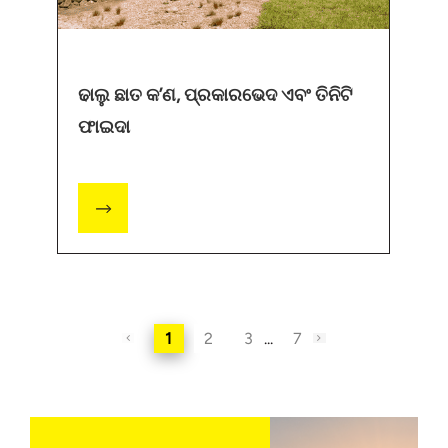
ଢାଲୁ ଛାତ କ’ଣ, ପ୍ରକାରଭେଦ ଏବଂ ତିନିଟି
ଫାଇଦା
1
2
3
...
7