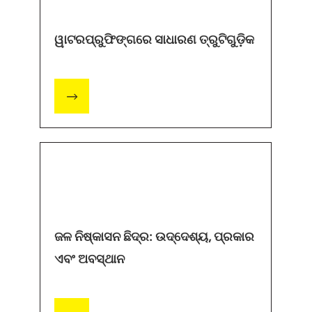
ୱାଟରପ୍ରୁଫିଙ୍ଗରେ ସାଧାରଣ ତ୍ରୁଟିଗୁଡ଼ିକ
ଜଳ ନିଷ୍କାସନ ଛିଦ୍ର: ଉଦ୍ଦେଶ୍ୟ, ପ୍ରକାର
ଏବଂ ଅବସ୍ଥାନ