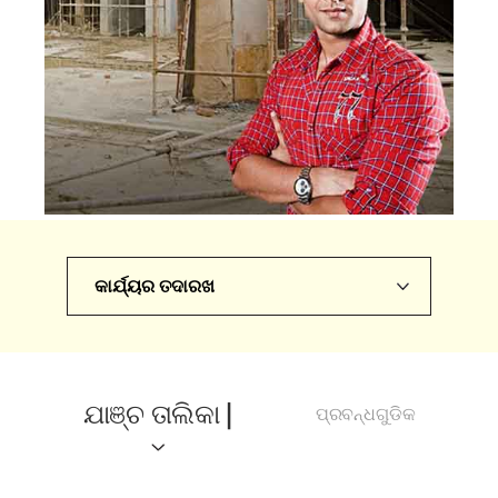
କାର୍ଯ୍ୟର ତଦାରଖ
ଯାଞ୍ଚ ତାଲିକା |
ପ୍ରବନ୍ଧଗୁଡିକ