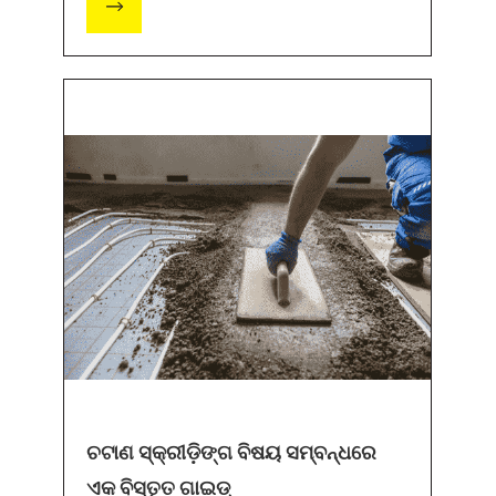
ଚଟାଣ ସ୍କ୍ରୀଡ଼ିଙ୍ଗ ବିଷୟ ସମ୍ବନ୍ଧରେ
ଏକ ବିସ୍ତୃତ ଗାଇଡ୍