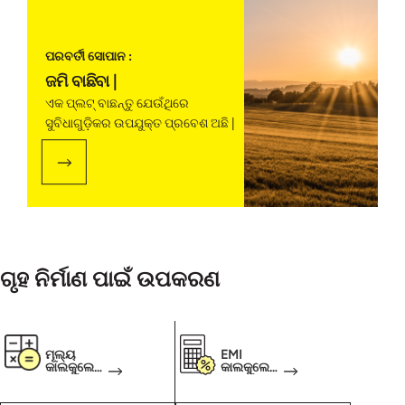
ପରବର୍ତୀ ସୋପାନ :
ଜମି ବାଛିବା |
ଏକ ପ୍ଲଟ୍ ବାଛନ୍ତୁ ଯେଉଁଥିରେ
ସୁବିଧାଗୁଡ଼ିକର ଉପଯୁକ୍ତ ପ୍ରବେଶ ଅଛି |
ଗୃହ ନିର୍ମାଣ ପାଇଁ ଉପକରଣ
ମୂଲ୍ୟ
EMI
କାଲକୁଲେଟ
କାଲକୁଲେଟ
ର
ର୍