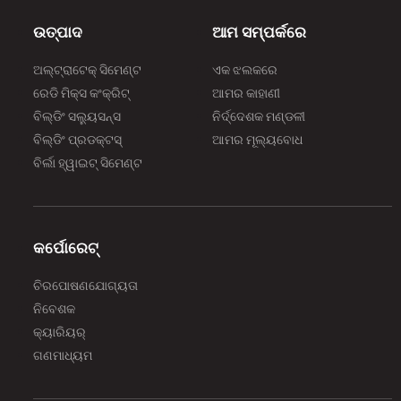
ଉତ୍ପାଦ
ଆମ ସମ୍ପର୍କରେ
ଅଲ୍‌‌ଟ୍ରାଟେକ୍ ସିମେଣ୍ଟ
ଏକ ଝଲକରେ
ରେଡି ମିକ୍ସ କଂକ୍ରିଟ୍
ଆମର କାହାଣୀ
ବିଲ୍‌‌ଡିଂ ସଲ୍ୟୁସନ୍ସ
ନିର୍ଦ୍ଦେଶକ ମଣ୍ଡଳୀ
ବିଲ୍‌‌ଡିଂ ପ୍ରଡକ୍ଟସ୍
ଆମର ମୂଲ୍ୟବୋଧ
ବିର୍ଲା ହ୍ୱାଇଟ୍ ସିମେଣ୍ଟ
କର୍ପୋରେଟ୍
ଚିରପୋଷଣଯୋଗ୍ୟତା
ନିବେଶକ
କ୍ୟାରିୟର୍
ଗଣମାଧ୍ୟମ