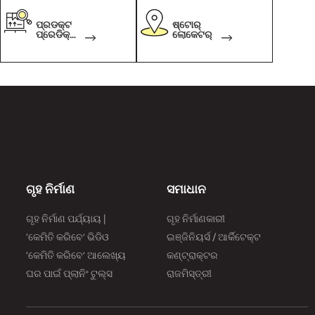
ପ୍ରଡକ୍ଟ
ଷ୍ଟୋର୍
ପ୍ରେଡିକ୍ଟ
ଲୋକେଟର୍
ର
ଗୃହ ନିର୍ମାଣ
ସମାଧାନ
ଗୃହ ନିର୍ମାଣ ପର୍ଯ୍ୟାୟ |
ଗୃହ ନିର୍ମାଣକାରୀ
‘କେମିତି କରିବେ’ ଭିଡିଓ
ଇଞ୍ଜିନିୟର୍ସ / ଆର୍କିଟେକ୍ଟ
‘କେମିତି କରିବେ’ ଆଲେଖ୍ୟ
କଣ୍ଟ୍ରାକ୍ଟର
ଘର ପାଇଁ ପ୍ଲାନିଂ ଟୁଲ୍‌‌ସ
ରାଜମିସ୍ତ୍ରୀ