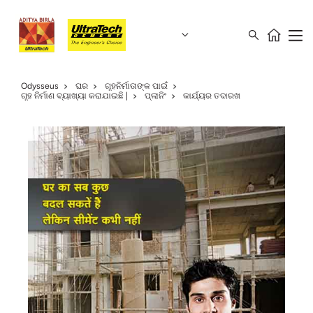
Odysseus
ଘର
ଗୃହନିର୍ମାତାଙ୍କ ପାଇଁ
ଗୃହ ନିର୍ମାଣ ବ୍ୟାଖ୍ୟା କରାଯାଇଛି |
ପ୍ଲାନିଂ
କାର୍ଯ୍ୟର ତଦାରଖ