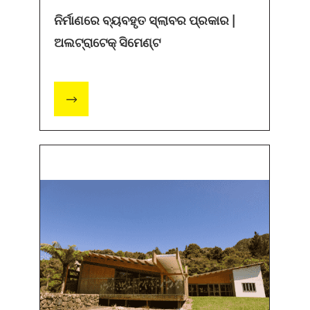
ନିର୍ମାଣରେ ବ୍ୟବହୃତ ସ୍ଲାବର ପ୍ରକାର |
ଅଲଟ୍ରାଟେକ୍ ସିମେଣ୍ଟ