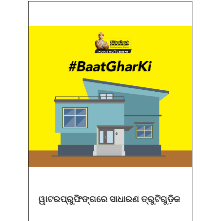
ୱାଟରପ୍ରୁଫିଙ୍ଗରେ ସାଧାରଣ ତ୍ରୁଟିଗୁଡ଼ିକ