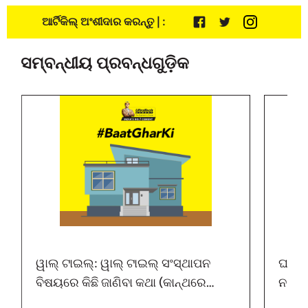
ଆର୍ଟିକିଲ୍ ଅଂଶୀଦାର କରନ୍ତୁ | :
ସମ୍ବନ୍ଧୀୟ ପ୍ରବନ୍ଧଗୁଡ଼ିକ
ୱାଲ୍ ଟାଇଲ୍: ୱାଲ୍ ଟାଇଲ୍ ସଂସ୍ଥାପନ
ଘରର 
ବିଷୟରେ କିଛି ଜାଣିବା କଥା (କାନ୍ଥରେ
ନ ମନ
ଟାଇଲ୍ ଇନଷ୍ଟଲେସନ୍)
ଅନୁସ