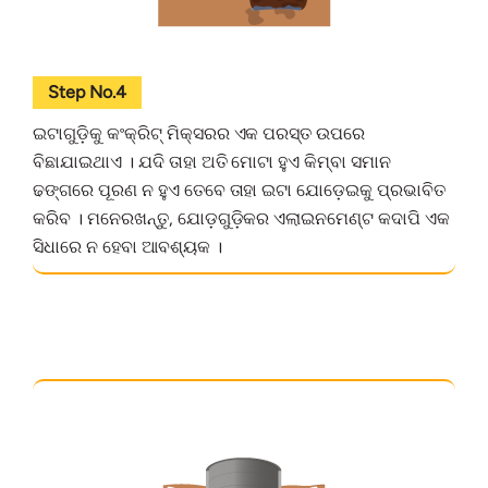
Step No.4
ଇଟାଗୁଡ଼ିକୁ କଂକ୍ରିଟ୍ ମିକ୍ସରର ଏକ ପରସ୍ତ ଉପରେ
ବିଛାଯାଇଥାଏ । ଯଦି ତାହା ଅତି ମୋଟା ହୁଏ କିମ୍ବା ସମାନ
ଢଙ୍ଗରେ ପୂରଣ ନ ହୁଏ ତେବେ ତାହା ଇଟା ଯୋଡ଼େଇକୁ ପ୍ରଭାବିତ
କରିବ । ମନେରଖନ୍ତୁ, ଯୋଡ଼ଗୁଡ଼ିକର ଏଲାଇନମେଣ୍ଟ କଦାପି ଏକ
ସିଧାରେ ନ ହେବା ଆବଶ୍ୟକ ।