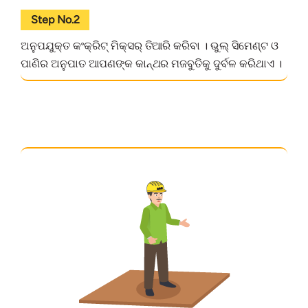
Step No.2
ଅନୁପଯୁକ୍ତ କଂକ୍ରିଟ୍ ମିକ୍ସର୍ ତିଆରି କରିବା । ଭୁଲ୍ ସିମେଣ୍ଟ ଓ
ପାଣିର ଅନୁପାତ ଆପଣଙ୍କ କାନ୍ଥର ମଜବୁତିକୁ ଦୁର୍ବଳ କରିଥାଏ ।