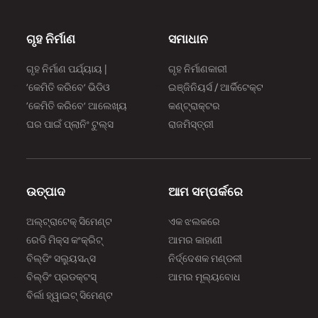
ଗୃହ ନିର୍ମାଣ
ସମାଧାନ
ଗୃହ ନିର୍ମାଣ ପର୍ଯ୍ୟାୟ |
ଗୃହ ନିର୍ମାଣକାରୀ
‘କେମିତି କରିବେ’ ଭିଡିଓ
ଇଞ୍ଜିନିୟର୍ସ / ଆର୍କିଟେକ୍ଟ
‘କେମିତି କରିବେ’ ଆଲେଖ୍ୟ
କଣ୍ଟ୍ରାକ୍ଟର
ଘର ପାଇଁ ପ୍ଲାନିଂ ଟୁଲ୍‌‌ସ
ରାଜମିସ୍ତ୍ରୀ
ଉତ୍ପାଦ
ଆମ ସମ୍ପର୍କରେ
ଅଲ୍‌‌ଟ୍ରାଟେକ୍ ସିମେଣ୍ଟ
ଏକ ଝଲକରେ
ରେଡି ମିକ୍ସ କଂକ୍ରିଟ୍
ଆମର କାହାଣୀ
ବିଲ୍‌‌ଡିଂ ସଲ୍ୟୁସନ୍ସ
ନିର୍ଦ୍ଦେଶକ ମଣ୍ଡଳୀ
ବିଲ୍‌‌ଡିଂ ପ୍ରଡକ୍ଟସ୍
ଆମର ମୂଲ୍ୟବୋଧ
ବିର୍ଲା ହ୍ୱାଇଟ୍ ସିମେଣ୍ଟ