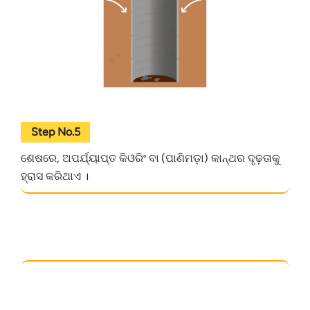
Step No.5
ଶେଷରେ, ଅପର୍ଯ୍ୟାପ୍ତ କିଓରିଂ ବା (ପାଣିମଡ଼ା) କାନ୍ଥର ଦୃଢ଼ତାକୁ
ହ୍ରାସ କରିଥାଏ ।