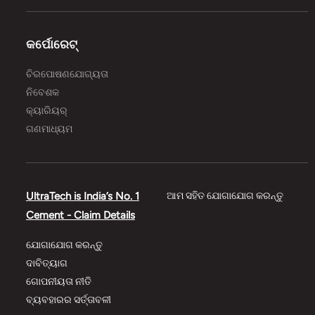
କର୍ପୋରେଟ୍
ଚିରପୋଷଣଯୋଗ୍ୟତା
ନିବେଶକ
କ୍ୟାରିୟର୍
ଗଣମାଧ୍ୟମ
UltraTech is India’s No. 1
ଆମ ସହିତ ଯୋଗାଯୋଗ କରନ୍ତୁ
Cement - Claim Details
ଯୋଗାଯୋଗ କରନ୍ତୁ
ଦାବିତ୍ୟାଗ
ଗୋପନୀୟତା ନୀତି
ବ୍ୟବହାରର ସର୍ତ୍ତାବଳୀ