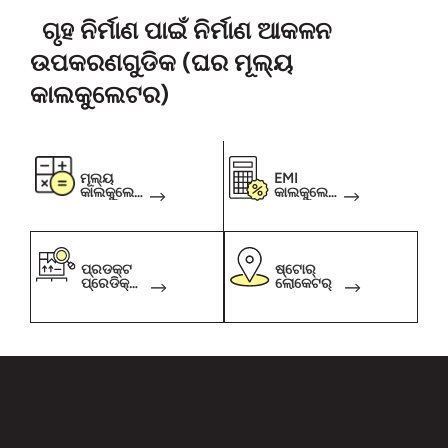
ଗୃହ ନିର୍ମାଣ ପାଇଁ ନିର୍ମାଣ ଆକଳନ
ଉପକରଣଗୁଡିକ (ଘର ମୂଲ୍ୟ
କାଲକୁଲେଟର)
ମୂଲ୍ୟ
EMI
କାଲକୁଲେଟ
କାଲକୁଲେଟ
ର
ର୍
ପ୍ରଡକ୍ଟ
ଷ୍ଟୋର୍
ପ୍ରେଡିକ୍ଟ
ଲୋକେଟର୍
ର