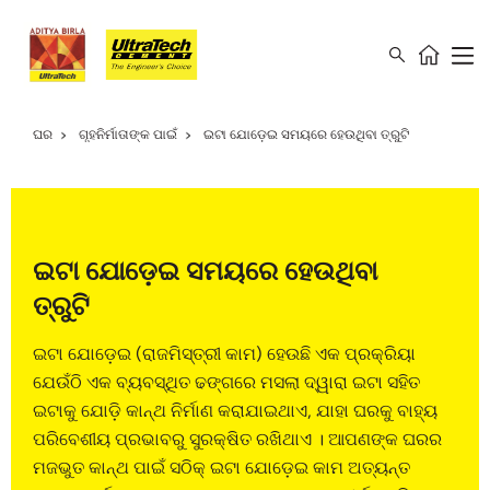
ଘର
ଗୃହନିର୍ମାତାଙ୍କ ପାଇଁ
ଇଟା ଯୋଡ଼େଇ ସମୟରେ ହେଉଥିବା ତ୍ରୁଟି
ଇଟା ଯୋଡ଼େଇ ସମୟରେ ହେଉଥିବା
ତ୍ରୁଟି
ଇଟା ଯୋଡ଼େଇ (ରାଜମିସ୍ତ୍ରୀ କାମ) ହେଉଛି ଏକ ପ୍ରକ୍ରିୟା
ଯେଉଁଠି ଏକ ବ୍ୟବସ୍ଥିତ ଢଙ୍ଗରେ ମସଲା ଦ୍ୱାରା ଇଟା ସହିତ
ଇଟାକୁ ଯୋଡ଼ି କାନ୍ଥ ନିର୍ମାଣ କରାଯାଇଥାଏ, ଯାହା ଘରକୁ ବାହ୍ୟ
ପରିବେଶୀୟ ପ୍ରଭାବରୁ ସୁରକ୍ଷିତ ରଖିଥାଏ । ଆପଣଙ୍କ ଘରର
ମଜଭୁତ କାନ୍ଥ ପାଇଁ ସଠିକ୍ ଇଟା ଯୋଡ଼େଇ କାମ ଅତ୍ୟନ୍ତ