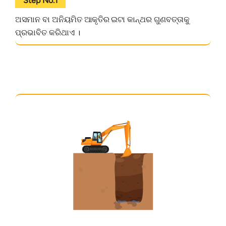
Step No.1
ଅସମାନ ବା ଅନିୟମିତ ଆକୃତିର ଇଟା କାନ୍ଥର ଗୁଣବତ୍ତାକୁ
ପ୍ରଭାବିତ କରିଥାଏ ।