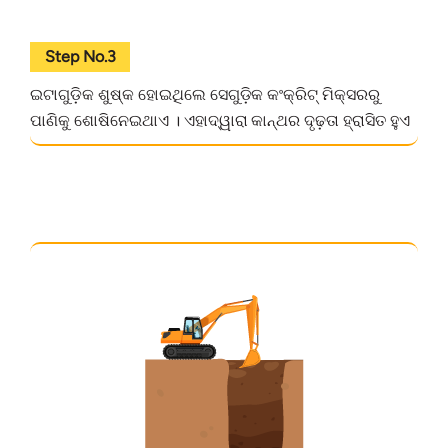
Step No.3
ଇଟାଗୁଡ଼ିକ ଶୁଷ୍କ ହୋଇଥିଲେ ସେଗୁଡ଼ିକ କଂକ୍ରିଟ୍ ମିକ୍ସରରୁ
ପାଣିକୁ ଶୋଷିନେଇଥାଏ । ଏହାଦ୍ୱାରା କାନ୍ଥର ଦୃଢ଼ତା ହ୍ରାସିତ ହୁଏ