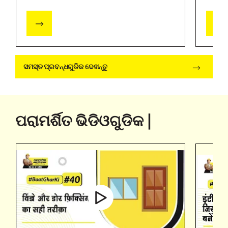
ସମସ୍ତ ପ୍ରବନ୍ଧଗୁଡିକ ଦେଖନ୍ତୁ
ପରାମର୍ଶିତ ଭିଡିଓଗୁଡିକ |