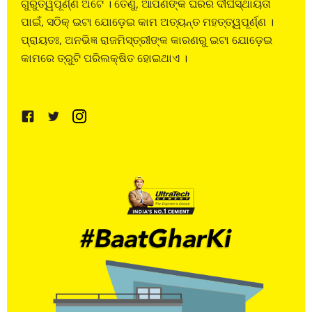
ଗୁରୁତ୍ୱପୂର୍ଣ୍ଣ ଅଟେ । ତେଣୁ, ଆପଣଙ୍କ ଘରର ଦୀର୍ଘସ୍ଥାୟିତା
ପାଇଁ, ସଠିକ୍ ଇଟା ଯୋଡ଼େଇ କାମ ଅତ୍ୟନ୍ତ ମହତ୍ତ୍ୱପୂର୍ଣ୍ଣ ।
ପ୍ରାୟତଃ, ଅନଭିଜ୍ଞ ରାଜମିସ୍ତ୍ରୀଙ୍କ କାରଣରୁ ଇଟା ଯୋଡ଼େଇ
କାମରେ ତ୍ରୁଟି ପରିଲକ୍ଷିତ ହୋଇଥାଏ ।