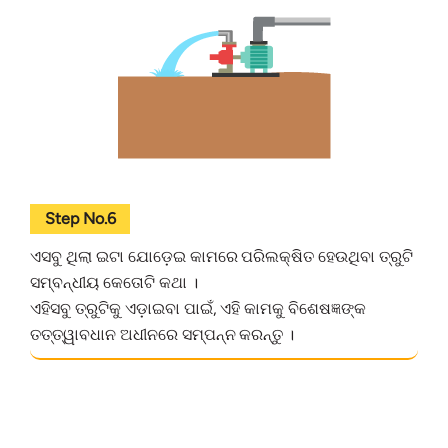
Step No.6
ଏସବୁ ଥିଲା ଇଟା ଯୋଡ଼େଇ କାମରେ ପରିଲକ୍ଷିତ ହେଉଥିବା ତ୍ରୁଟି
ସମ୍ବନ୍ଧୀୟ କେତୋଟି କଥା ।
ଏହିସବୁ ତ୍ରୁଟିକୁ ଏଡ଼ାଇବା ପାଇଁ, ଏହି କାମକୁ ବିଶେଷଜ୍ଞଙ୍କ
ତତ୍ତ୍ୱାବଧାନ ଅଧୀନରେ ସମ୍ପନ୍ନ କରନ୍ତୁ ।