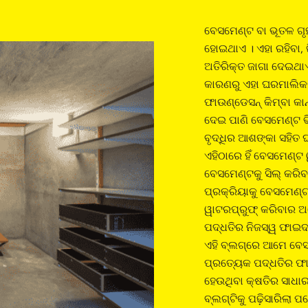
ବେସମେଣ୍ଟ ବା ଭୂତଳ ଗ
ହୋଇଥାଏ । ଏହା ରହିବା, 
ଅତିରିକ୍ତ ଜାଗା ଦେଇଥାଏ
କାରଣରୁ ଏହା ଘରମାଲିକଙ
ଫାଉଣ୍ଡେସନ୍ କିମ୍ବା କା
ଦେଇ ପାଣି ବେସମେଣ୍ଟ 
ବୃଦ୍ଧିର ଆଶଙ୍କା ସହିତ ଘ
ଏହିଠାରେ ହିଁ ବେସମେଣ୍ଟ
ବେସମେଣ୍ଟକୁ ସିଲ୍ କରିବା
ପ୍ରକ୍ରିୟାକୁ ବେସମେଣ୍ଟ
ୱାଟରପ୍ରୁଫ୍ କରିବାର ଅନ
ପଦ୍ଧତିର ନିଜସ୍ୱ ଫାଇଦା 
ଏହି ବ୍ଲଗ୍‌‌ରେ ଆମେ ବେସ
ପ୍ରତ୍ୟେକ ପଦ୍ଧତିର ଫ
ହେଉଥିବା କ୍ଷତିର ସାଧା
ବ୍ଲଗ୍‌‌ଟିକୁ ପଢ଼ିସାରିଲା 