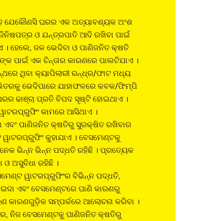
ୃହ ଯେକୌଣସି ଘରର ଏକ ଅତ୍ୟାବଶ୍ୟକ ଅଂଶ
ଜିନିଷପତ୍ର ଓ ଯନ୍ତ୍ରପାତି ଆଦି ରଖିବା ପାଇଁ
 । ହେଲେ, ଜଳ ଭେଦିବା ଓ ପାଣିଜନିତ କ୍ଷତି
୍କ ପାଇଁ ଏକ ଚିନ୍ତାର କାରଣରେ ପାଲଟିଯାଏ ।
ନ୍ଥରେ ଥିବା କ୍ୟାପିଲାରୀ ରନ୍ଧ୍ର/ଫାଟ ମଧ୍ୟ
ଭିତରକୁ ଭେଦିପାରେ ଯାହାଫଳରେ କବକ/ଫିମ୍ପି
ରର ଢାଞ୍ଚା ପ୍ରତି ବିପଦ ସୃଷ୍ଟି ହୋଇଥାଏ ।
 ୱାଟରପ୍ରୁଫିଂ କାମରେ ଆସିଥାଏ ।
 ଏବଂ ପାଣିଜନିତ କ୍ଷତିରୁ ସୁରକ୍ଷିତ ରଖିବାର
 ୱାଟରପ୍ରୁଫିଂ କୁହାଯାଏ । ବେସମେଣ୍ଟକୁ
େକ ଭିନ୍ନ ଭିନ୍ନ ପଦ୍ଧତି ରହିଛି । ପ୍ରତ୍ୟେକ
ଓ ଅସୁବିଧା ରହିଛି ।
ମେଣ୍ଟ ୱାଟରପ୍ରୁଫିଂର ବିଭିନ୍ନ ପଦ୍ଧତି,
ାଇଦା ଏବଂ ବେସମେଣ୍ଟରେ ପାଣି କାରଣରୁ
ରଣ କାରଣଗୁଡ଼ିକ ସମ୍ପର୍କରେ ଆଲୋଚନା କରିବା ।
ପରେ, ନିଜ ବେସମେଣ୍ଟକୁ ପାଣିଜନିତ କ୍ଷତିରୁ