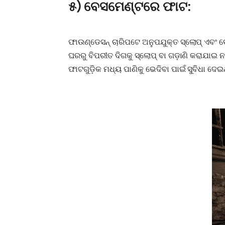
୫) ବେସମେଣ୍ଟରେ ଫାଟ:
ଫାଉଣ୍ଡେସନ୍ ଚାରିପଟେ ଅନୁପଯୁକ୍ତ ସ୍ଲୋପ୍ ଏବଂ ବ
ଘରରୁ ବିପରୀତ ଦିଗକୁ ସ୍ଲୋପ୍ ବା ଗଡ଼ାଣି କରାଯାଇ ନ
ଫାଟଗୁଡ଼ିକ ମଧ୍ୟ ପାଣିକୁ ଭେଦିବା ପାଇଁ ସୁବିଧା ଦ