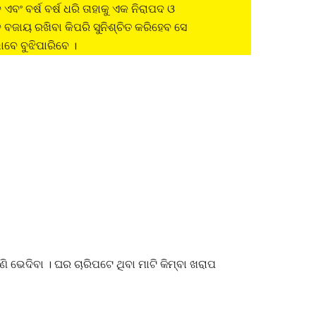
ଏବଂ ବର୍ଷ ବର୍ଷ ଧରି ତାହାକୁ ଏକ ନିରାପଦ ଓ
 ବଜାୟ ରଖିବା କିପରି ସୁନିଶ୍ଚିତ କରିହେବ ସେ
େ ବୁଝିପାରିବେ ।
 ଭେଦିବା । ଘର ଚାରିପଟେ ଥିବା ମାଟି କିମ୍ବା ଖରାପ