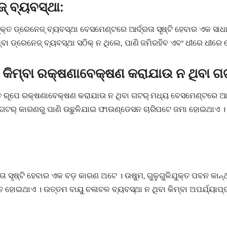
୍ ବ୍ୟବସ୍ଥା:
କ୍ତ ଡ୍ରେନେଜ୍ ବ୍ୟବସ୍ଥା ବେସମେଣ୍ଟରେ ଆର୍ଦ୍ରତା ସୃଷ୍ଟି ହେବାର ଏକ ସା
ା ଡ୍ରେନେଜ୍ ବ୍ୟବସ୍ଥା ସଠିକ୍ ନ ଥିଲେ, ପାଣି ଜମିରହିବ ଏବଂ ଧୀରେ ଧୀରେ
ା କିମ୍ବା ରକ୍ଷଣାବେକ୍ଷଣ କରାଯାଉ ନ ଥିବା ଗ
ତ ରୂପେ ରକ୍ଷଣାବେକ୍ଷଣ କରାଯାଉ ନ ଥିବା ଗଟର୍ ମଧ୍ୟ ବେସମେଣ୍ଟରେ ଆର୍ଦ
ବା ଗଟର୍ କାରଣରୁ ପାଣି ଉଛୁଳିଯାଇ ଫାଉଣ୍ଡେସନ ଚାରିପଟେ ଜମା ହୋଇଥାଏ ।
ା ସୃଷ୍ଟି ହେବାର ଏକ ବଡ଼ କାରଣ ଅଟେ । ଉଷୁମ, ଗୁଳୁଗୁଳିଯୁକ୍ତ ପବନ କାନ୍ଥ
 ହୋଇଥାଏ । ଉତ୍ତମ ବାୟୁ ଚଳାଚଳ ବ୍ୟବସ୍ଥା ନ ଥିବା କିମ୍ବା ଅପର୍ଯ୍ୟା