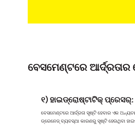
ବେସମେଣ୍ଟରେ ଆର୍ଦ୍ରତାର 
୧) ହାଇଡ୍ରୋଷ୍ଟାଟିକ୍ ପ୍ରେସର୍:
ବେସମେଣ୍ଟରେ ଆର୍ଦ୍ରତା ସୃଷ୍ଟି ହେବାର ଏକ ଅନ୍ୟତମ
ଡ୍ରେନେଜ୍ ବ୍ୟବସ୍ଥା କାରଣରୁ ସୃଷ୍ଟି ହେଉଥିବା ହାଇ