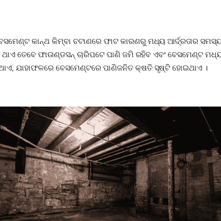
େସମେଣ୍ଟ କାନ୍ଥ କିମ୍ବା ଚଟାଣରେ ଫାଟ କାରଣରୁ ମଧ୍ୟ ଆର୍ଦ୍ରତାର ସମସ୍ୟା 
 ଥାଏ ତେବେ ଫାଉଣ୍ଡସନ୍ ଚାରିପଟେ ପାଣି ଜମି ରହିବ ଏବଂ ବେସମେଣ୍ଟ ମଧ୍ୟକ
େଇଥାଏ, ଯାହାଫଳରେ ବେସମେଣ୍ଟରେ ପାଣିଜନିତ କ୍ଷତି ସୃଷ୍ଟି ହୋଇଥାଏ ।