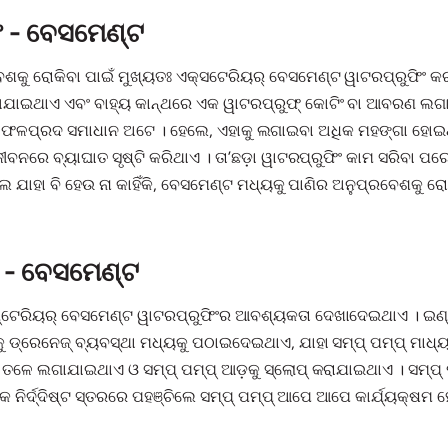
ଂ - ବେସମେଣ୍ଟ
େଶକୁ ରୋକିବା ପାଇଁ ମୁଖ୍ୟତଃ ଏକ୍ସଟେରିୟର୍ ବେସମେଣ୍ଟ ୱାଟରପ୍ରୁଫିଂ କ
ଖୋଳାଯାଇଥାଏ ଏବଂ ବାହ୍ୟ କାନ୍ଥରେ ଏକ ୱାଟରପ୍ରୁଫ୍ କୋଟିଂ ବା ଆବରଣ ଲଗା
ଏକ ଫଳପ୍ରଦ ସମାଧାନ ଅଟେ । ହେଲେ, ଏହାକୁ ଲଗାଇବା ଅଧିକ ମହଙ୍ଗା ହୋଇଥ
ୀବନରେ ବ୍ୟାଘାତ ସୃଷ୍ଟି କରିଥାଏ । ତା’ଛଡ଼ା ୱାଟରପ୍ରୁଫିଂ କାମ ସରିବା ପର
ଯାହା ବି ହେଉ ନା କାହିଁକି, ବେସମେଣ୍ଟ ମଧ୍ୟକୁ ପାଣିର ଅନୁପ୍ରବେଶକୁ ରୋ
ଂ - ବେସମେଣ୍ଟ
ଟେରିୟର୍ ବେସମେଣ୍ଟ ୱାଟରପ୍ରୁଫିଂର ଆବଶ୍ୟକତା ଦେଖାଦେଇଥାଏ । ଇଣ୍ଟ
ୁ ଡ୍ରେନେଜ୍ ବ୍ୟବସ୍ଥା ମଧ୍ୟକୁ ପଠାଇଦେଇଥାଏ, ଯାହା ସମ୍ପ୍ ପମ୍ପ୍ ମାଧ
ତଳେ ଲଗାଯାଇଥାଏ ଓ ସମ୍ପ୍ ପମ୍ପ୍ ଆଡ଼କୁ ସ୍ଲୋପ୍ କରାଯାଇଥାଏ । ସମ୍ପ୍
ନିର୍ଦ୍ଦିଷ୍ଟ ସ୍ତରରେ ପହଞ୍ଚିଲେ ସମ୍ପ୍ ପମ୍ପ୍ ଆପେ ଆପେ କାର୍ଯ୍ୟକ୍ଷମ