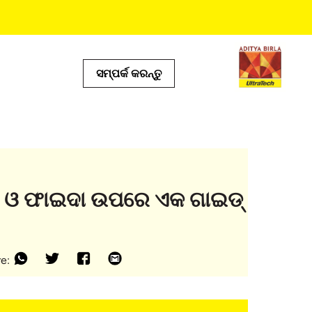
ସମ୍ପର୍କ କରନ୍ତୁ
ଦେୟ ଟୁଲ୍ସ
ଟ୍ କାଲକୁଲେଟର୍
ୋର୍ ଲୋକେଟର୍
ଡକ୍ଟ ପ୍ରେଡିକ୍ଟର୍
ତା ଓ ଫାଇଦା ଉପରେ ଏକ ଗାଇଡ୍
୍ଆଇ କାଲକୁଲେଟର୍
ଲ୍ କାଲକୁଲେଟର |
e: