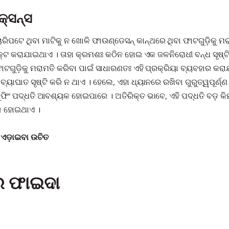
କ୍ସନ୍ସ
ରିପଟେ ଥିବା ମାଟିକୁ ନ ଖୋଳି ଫାଉଣ୍ଡେସନ୍ କାନ୍ଥରେ ଥିବା ଫାଟଗୁଡ଼ିକୁ ମ
୍ଟ କରାଯାଇଥାଏ । ତାହା କ୍ରମଶଃ କଠିନ ହୋଇ ଏକ ଜଳନିରୋଧୀ ବନ୍ଧ ସୃଷ୍ଟି 
 ଫାଟଗୁଡ଼ିକୁ ମରାମତି କରିବା ପାଇଁ ସାଧାରଣତଃ ଏହି ପ୍ରକ୍ରିୟା ବ୍ୟବହାର କ
ବ୍ୟାଘାତ ସୃଷ୍ଟି କରି ନ ଥାଏ । ହେଲେ, ଏହା ଧ୍ୟାନରେ ରଖିବା ଗୁରୁତ୍ୱପୂର୍ଣ୍
୍ରୁଫିଂ ପଦ୍ଧତି ଆବଶ୍ୟକ ହୋଇପାରେ । ଅତିରିକ୍ତ ଭାବେ, ଏହି ପଦ୍ଧତି ବଡ଼ କ
କ ହୋଇଥାଏ ।
ପଣ ଏଡ଼ାଇବା ଉଚିତ
ର ଫାଇଦା