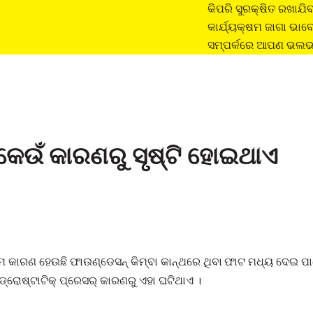
କିପରି ସୁରକ୍ଷିତ ରଖାଯିବ 
କାର୍ଯ୍ୟକ୍ଷମ ଜାଗା ଭାବେ
ସମ୍ପର୍କରେ ଆପଣ ଭଲଭାବ
କେଉଁ କାରଣରୁ ସୃଷ୍ଟି ହୋଇଥାଏ
 କାରଣ ହେଉଛି ଫାଉଣ୍ଡେସନ୍ କିମ୍ବା କାନ୍ଥରେ ଥିବା ଫାଟ ମଧ୍ୟ ଦେଇ ପାଣି
ଡ୍ରୋଷ୍ଟାଟିକ୍ ପ୍ରେସର୍ କାରଣରୁ ଏହା ଘଟିଥାଏ ।