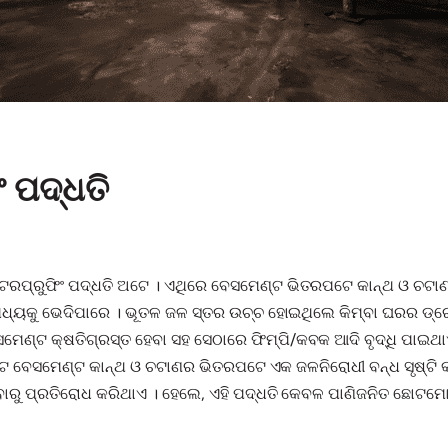
 ପଦ୍ଧତି
ଟରପ୍ରୁଫିଂ ପଦ୍ଧତି ଅଟେ । ଏଥିରେ ବେସମେଣ୍ଟ ଭିତରପଟେ କାନ୍ଥ ଓ ଚଟାଣ
 ମଧ୍ୟକୁ ଭେଦିପାରେ । ଭୂତଳ ଜଳ ସ୍ତର ଉଚ୍ଚ ହୋଇଥିଲେ କିମ୍ବା ଘରର ଡ୍ର
ମେଣ୍ଟ କ୍ଷତିଗ୍ରସ୍ତ ହେବା ସହ ସେଠାରେ ଫିମ୍ପି/କବକ ଆଦି ବୃଦ୍ଧି ପାଇ
ଣ୍ଟ ବେସମେଣ୍ଟ କାନ୍ଥ ଓ ଚଟାଣର ଭିତରପଟେ ଏକ ଜଳନିରୋଧୀ ବନ୍ଧ ସୃଷ୍ଟି କରି
ିବାରୁ ପ୍ରତିରୋଧ କରିଥାଏ । ହେଲେ, ଏହି ପଦ୍ଧତି କେବଳ ପାଣିଜନିତ ଛୋଟମୋ