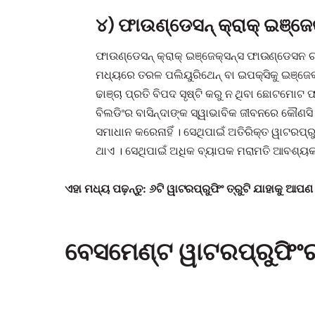
୪) ଫାଉଣ୍ଡେସନ୍ କ୍ରାକ୍ ଇଞ୍ଜେ
ଫାଉଣ୍ଡେସନ୍ କ୍ରାକ୍ ଇଞ୍ଜେକ୍ସନ୍ସ ଫାଉଣ୍ଡେସନ ଚା
ମଧ୍ୟରେ ତରଳ ପଲିୟୁରିଥେନ୍ ବା ଇପକ୍ସିକୁ ଇଞ୍ଜେକ
ଢାଞ୍ଚା ପ୍ରତି ବିପଦ ସୃଷ୍ଟି କରୁ ନ ଥିବା ଛୋଟମୋଟ
ବିଲଡିଂର ବାସିନ୍ଦାଙ୍କ ସ୍ୱାଭାବିକ ଜୀବନରେ କୌଣସି 
ସମାଧାନ କରେନାହିଁ । ସେଥିପାଇଁ ଅତିରିକ୍ତ ୱାଟରପ
ଥାଏ । ସେଥିପାଇଁ ଅଧିକ ବ୍ୟାପକ ମରାମତି ଆବଶ୍ୟ
ଏହା ମଧ୍ୟ ପଢ଼ନ୍ତୁ: ୬ଟି ୱାଟରପ୍ରୁଫିଂ ତ୍ରୁଟି ଯାହାକୁ ଆ
ବେସମେଣ୍ଟ ୱାଟରପ୍ରୁଫିଂ