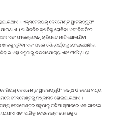
ରାଯାଇଥାଏ । ଏକ୍ସଟେରିୟର୍ ବେସମେଣ୍ଟ ୱାଟରପ୍ରୁଫିଂ
ଯାଇଥାଏ । ପାଣିଜନିତ କ୍ଷତିକୁ ରୋକିବା ଏବଂ ବିଲଡିଂର
ାଏ ଏବଂ ଫାଉଣ୍ଡେସନ୍ ଚାରିପଟେ ମାଟି ଖୋଳାଯିବା
େ ଖାତକୁ ମୁଦିବା ଏବଂ ଘରର ସୌନ୍ଦର୍ଯ୍ୟକୁ ଫେରାଇଆଣିବା
କିବାର ଏହା ସବୁଠାରୁ ଭରସାଯୋଗ୍ୟ ଏବଂ ଦୀର୍ଘସ୍ଥାୟୀ
େରିୟର୍ ବେସମେଣ୍ଟ ୱାଟରପ୍ରୁଫିଂ କାନ୍ଥ ଓ ଚଟାଣ ମଧ୍ୟ
୍ୟମରେ ବେସମେଣ୍ଟରୁ ନିଷ୍କାସିତ ହୋଇଯାଇଥାଏ ।
 ପମ୍ପ୍ ବେସମେଣ୍ଟର ସବୁଠାରୁ ତଳିଆ ସ୍ଥାନରେ ଏକ ଗାତରେ
 ହୋଇଯାଏ ଏବଂ ପାଣିକୁ ବେସମେଣ୍ଟ ବାହାରକୁ ଓ