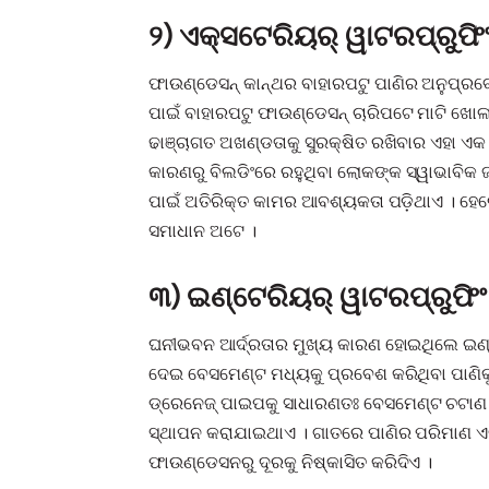
୨) ଏକ୍ସଟେରିୟର୍ ୱାଟରପ୍ରୁଫି
ଫାଉଣ୍ଡେସନ୍ କାନ୍ଥର ବାହାରପଟୁ ପାଣିର ଅନୁପ୍ରବ
ପାଇଁ ବାହାରପଟୁ ଫାଉଣ୍ଡେସନ୍‌‌‌ ଚାରିପଟେ ମାଟି 
ଢାଞ୍ଚାଗତ ଅଖଣ୍ଡତାକୁ ସୁରକ୍ଷିତ ରଖିବାର ଏହା 
କାରଣରୁ ବିଲଡିଂରେ ରହୁଥିବା ଲୋକଙ୍କ ସ୍ୱାଭାବିକ ଜ
ପାଇଁ ଅତିରିକ୍ତ କାମର ଆବଶ୍ୟକତା ପଡ଼ିଥାଏ । ହେଲେ 
ସମାଧାନ ଅଟେ ।
୩) ଇଣ୍ଟେରିୟର୍ ୱାଟରପ୍ରୁଫି
ଘନୀଭବନ ଆର୍ଦ୍ରତାର ମୁଖ୍ୟ କାରଣ ହୋଇଥିଲେ ଇଣ୍
ଦେଇ ବେସମେଣ୍ଟ ମଧ୍ୟକୁ ପ୍ରବେଶ କରିଥିବା ପାଣିକ
ଡ୍ରେନେଜ୍ ପାଇପକୁ ସାଧାରଣତଃ ବେସମେଣ୍ଟ ଚଟାଣ 
ସ୍ଥାପନ କରାଯାଇଥାଏ । ଗାତରେ ପାଣିର ପରିମାଣ ଏକ 
ଫାଉଣ୍ଡେସନରୁ ଦୂରକୁ ନିଷ୍କାସିତ କରିଦିଏ ।