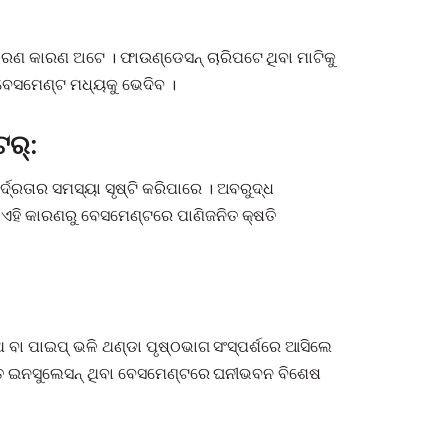
ଧାରଣ କାରଣ ଅଟେ । ଫାଉଣ୍ଡେସନ୍ ଚାରିପଟେ ଥିବା ମାଟିକୁ
 ବେସମେଣ୍ଟ ମଧ୍ୟକୁ ଭେଦିବ ।
ଟର୍:
୍ରତାର ସମସ୍ୟା ସୃଷ୍ଟି କରିପାରେ । ଅବରୁଦ୍ଧ
 ଏହି କାରଣରୁ ବେସମେଣ୍ଟରେ ପାଣିଜନିତ କ୍ଷତି
 ବା ପାଇପ୍ ଭଳି ଥଣ୍ଡା ପୃଷ୍ଠଭାଗ ସଂସ୍ପର୍ଶରେ ଆସିଲେ
ପ୍ତ ଇନସୁଲେସନ୍ ଥିବା ବେସମେଣ୍ଟରେ ଘନୀଭବନ ବିଶେଷ