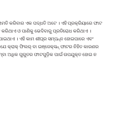
ରାମତି କରିବାର ଏକ ପଦ୍ଧତି ଅଟେ । ଏହି ପ୍ରକ୍ରିୟାରେ ଫାଟ
କରିଥାଏ ଓ ପାଣିକୁ ଭେଦିବାରୁ ପ୍ରତିରୋଧ କରିଥାଏ ।
ରାଯାଇଥାଏ । ଏହି କାମ ଶୀଘ୍ର ସମ୍ପନ୍ନ ହୋଇପାରେ ଏବଂ
ଣ ଯେ କ୍ରାକ୍ ଫିଲର୍ ବା ଇଞ୍ଜେକ୍ସନ୍ ଫାଟର ନିହିତ କାରଣର
ିମ୍ବା ଅଧିକ ଗୁରୁତର ଫାଟଗୁଡ଼ିକ ପାଇଁ ଉପଯୁକ୍ତ ହୋଇ ନ