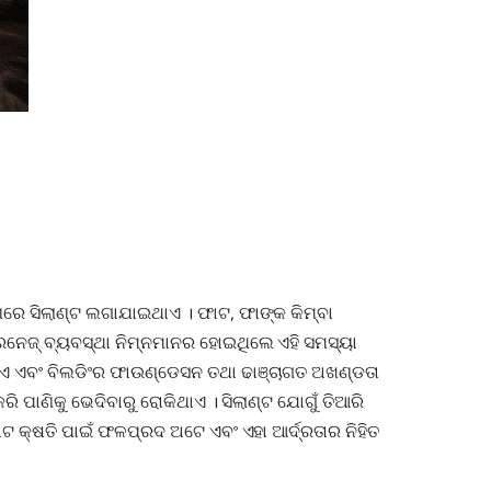
ରେ ସିଲାଣ୍ଟ ଲଗାଯାଇଥାଏ । ଫାଟ, ଫାଙ୍କ କିମ୍ବା
େନେଜ୍ ବ୍ୟବସ୍ଥା ନିମ୍ନମାନର ହୋଇଥିଲେ ଏହି ସମସ୍ୟା
ଥାଏ ଏବଂ ବିଲଡିଂର ଫାଉଣ୍ଡେସନ ତଥା ଢାଞ୍ଚାଗତ ଅଖଣ୍ଡତା
 ପାଣିକୁ ଭେଦିବାରୁ ରୋକିଥାଏ । ସିଲାଣ୍ଟ ଯୋଗୁଁ ତିଆରି
ଟ କ୍ଷତି ପାଇଁ ଫଳପ୍ରଦ ଅଟେ ଏବଂ ଏହା ଆର୍ଦ୍ରତାର ନିହିତ