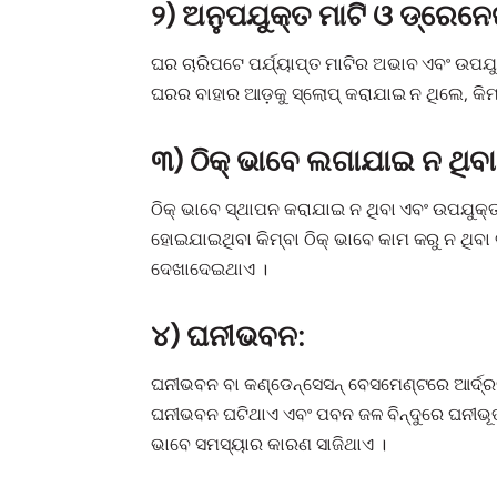
୨) ଅନୁପଯୁକ୍ତ ମାଟି ଓ ଡ୍ରେନେଜ
ଘର ଚାରିପଟେ ପର୍ଯ୍ୟାପ୍ତ ମାଟିର ଅଭାବ ଏବଂ ଉପଯୁ
ଘରର ବାହାର ଆଡ଼କୁ ସ୍ଲୋପ୍ କରାଯାଇ ନ ଥିଲେ, କିମ୍ବ
୩) ଠିକ୍ ଭାବେ ଲଗାଯାଇ ନ ଥିବ
ଠିକ୍ ଭାବେ ସ୍ଥାପନ କରାଯାଇ ନ ଥିବା ଏବଂ ଉପଯୁକ୍
ହୋଇଯାଇଥିବା କିମ୍ବା ଠିକ୍ ଭାବେ କାମ କରୁ ନ ଥି
ଦେଖାଦେଇଥାଏ ।
୪) ଘନୀଭବନ:
ଘନୀଭବନ ବା କଣ୍ଡେନ୍ସେସନ୍ ବେସମେଣ୍ଟରେ ଆର୍ଦ୍ରତ
ଘନୀଭବନ ଘଟିଥାଏ ଏବଂ ପବନ ଜଳ ବିନ୍ଦୁରେ ଘନୀଭୂତ
ଭାବେ ସମସ୍ୟାର କାରଣ ସାଜିଥାଏ ।