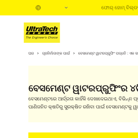
ଫୋର୍ ହୋମ୍ ବିଲ୍ଡର
ହୋମ୍ ବିଲଡିଂ ଗାଇଡ୍
ଘର
ଗୃହନିର୍ମାତାଙ୍କ ପାଇଁ
ବେସମେଣ୍ଟ ୱାଟରପ୍ରୁଫିଂ ପଦ୍ଧତି : ଏକ ସମ୍
ହୋମ୍ ବିଲଡିଂ ଷ୍ଟେଜ
ଇନଫର୍ମେଶନାଲ୍ ଭିଡ
ଏକ୍ସପର୍ଟ ଆଟିକଲ୍ସ
ବେସମେଣ୍ଟ ୱାଟରପ୍ରୁଫିଂର ୪
ବାୟ ସଲ୍ୟୁସନ୍ସ
କୁଇକ୍ ଗାଇଡ୍
ବେସମେଣ୍ଟରେ ଆର୍ଦ୍ରତା କାହିଁକି ଦେଖାଦେଇଥାଏ, ବିଭିନ୍ନ ପ
ହୋମ୍ ବିଲଡିଂ ବେସିକ୍
ପାଣିଜନିତ କ୍ଷତିରୁ ସୁରକ୍ଷିତ ରଖିବା ପାଇଁ ବେସମେଣ୍ଟକୁ ୱ