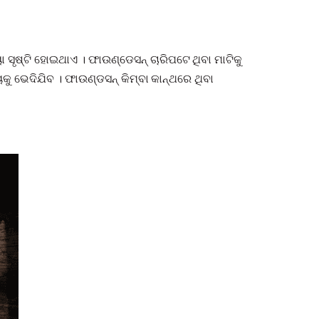
ସୃଷ୍ଟି ହୋଇଥାଏ । ଫାଉଣ୍ଡେସନ୍ ଚାରିପଟେ ଥିବା ମାଟିକୁ
ୁ ଭେଦିଯିବ । ଫାଉଣ୍ଡସନ୍ କିମ୍ବା କାନ୍ଥରେ ଥିବା