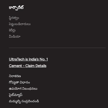
కార్పొరేట్
స్థిరత్వం
పెట్టుబడిదారులు
కెరీర్లు
మీడియా
UltraTech is India’s No. 1
Cement - Claim Details
నిరాకరణ
గోప్యతా విధానం
ఉపయోగ నిబంధనలు
సైట్‌మ్యాప్
మమ్మల్ని సంప్రదించండి