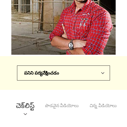
పనిని పర్యవేక్షించడం
చెక్‌లిస్ట్
పొడవైన వీడియోలు
చిన్న వీడియోలు