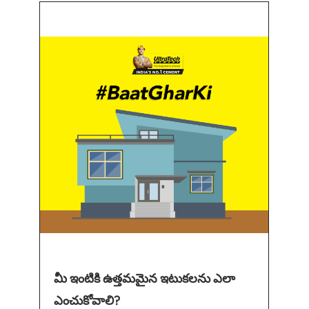
మీ ఇంటికి ఉత్తమమైన ఇటుకలను ఎలా
ఎంచుకోవాలి?