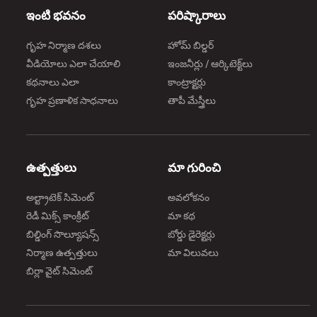
ఇంటి భవనం
పరిష్కారాలు
గృహ నిర్మాణ దశలు
హోమ్ బిల్డర్
వీడియోలు ఎలా చేయాలి
ఇంజనీర్లు / ఆర్కిటెక్ట్‌లు
కథనాలు ఎలా
కాంట్రాక్టర్లు
గృహ ప్రణాళిక సాధనాలు
తాపీ మేస్త్రీలు
ఉత్పత్తులు
మా గురించి
అల్ట్రాటెక్ సిమెంట్
అవలోకనం
రెడీ మిక్స్ కాంక్రీట్
మా కథ
బిల్డింగ్ సొల్యూషన్స్
బోర్డు డైరెక్టర్లు
నిర్మాణ ఉత్పత్తులు
మా విలువలు
బిర్లా వైట్ సిమెంట్