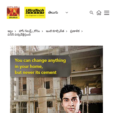
తెలుగు
ఇల్లు
హోం Ǹలడ్ర్స్ కోసం
ఇంటి కూల్చివేత
ప్రణాళిక
పనిని పర్యవేక్షిస్తుంది