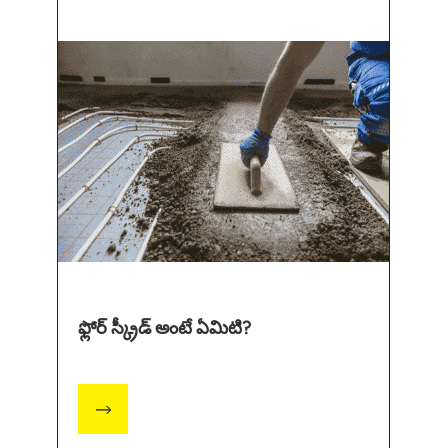
ఫ్లోర్ స్క్రీడ్ అంటే ఏమిటి?