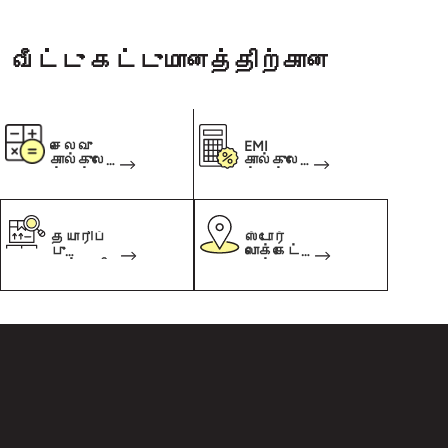
வீட்டு கட்டுமானத்திற்கான
செலவு
EMI
கால்குலே
கால்குலே
ட்டர்
ட்டர்
தயாரிப்
ஸ்டோர்
பு
லொக்கேட்
முன்னறி
டர்
விப்பாள
ர்