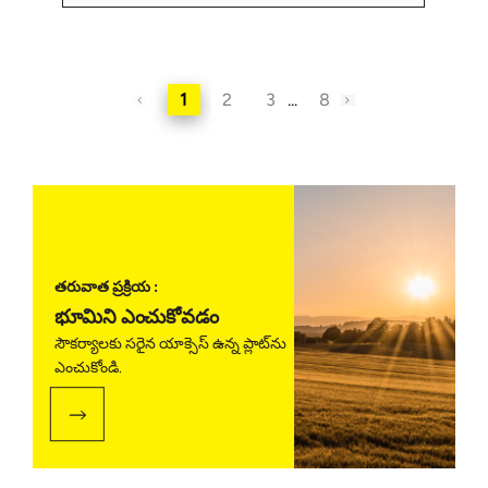
1
2
3
...
8
తరువాత ప్రక్రియ :
భూమిని ఎంచుకోవడం
సౌకర్యాలకు సరైన యాక్సెస్ ఉన్న ప్లాట్‌ను
ఎంచుకోండి.