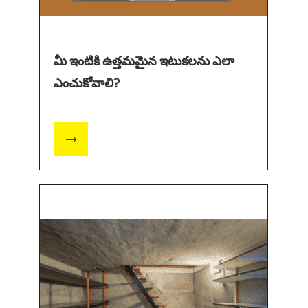
మీ ఇంటికి ఉత్తమమైన ఇటుకలను ఎలా
ఎంచుకోవాలి?