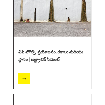
వీప్ హోల్స్: ప్రయోజనం, రకాలు మరియు
స్థానం | అల్ట్రాటెక్ సిమెంట్