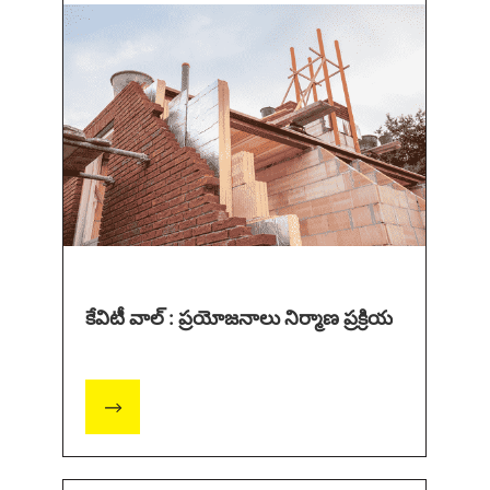
కేవిటీ వాల్ : ప్రయోజనాలు నిర్మాణ ప్రక్రియ