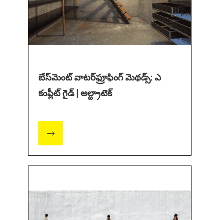
బేస్‌మెంట్ వాటర్‌ఫ్రూఫింగ్ మెథడ్స్: ఎ
కంప్లీట్ గైడ్ | అల్ట్రాటెక్