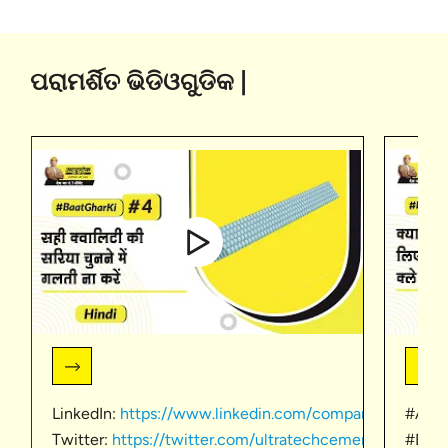
ପରାମର୍ଶିତ ଭିଡିଓଗୁଡିକ |
LinkedIn:
https://www.linkedin.com/company/ultratec
#AACb
Twitter:
https://twitter.com/ultratechcement
#Bric