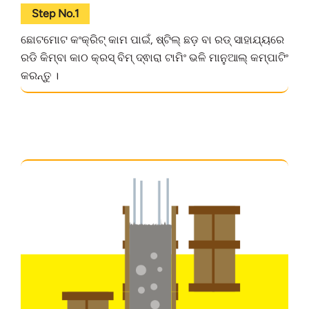
Step No.1
ଛୋଟମୋଟ କଂକ୍ରିଟ୍ କାମ ପାଇଁ, ଷ୍ଟିଲ୍ ଛଡ଼ ବା ରଡ୍ ସାହାଯ୍ୟରେ
ରଡି କିମ୍ବା କାଠ କ୍ରସ୍ ବିମ୍ ଦ୍ଵାରା ଟାମିଂ ଭଳି ମାନୁଆଲ୍ କମ୍ପାଟିଂ
କରନ୍ତୁ ।