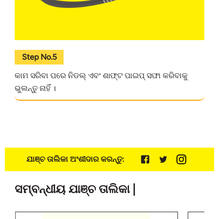
Step No.5
କାମ ସରିବା ପରେ ନିଡଲ୍ ଏବଂ ଶାଫ୍ଟ ପାଇପ୍‌ ସଫା କରିବାକୁ
ଭୁଲନ୍ତୁ ନାହିଁ ।
ଯାଞ୍ଚ ତାଲିକା ଅଂଶୀଦାର କରନ୍ତୁ:
ସମ୍ବନ୍ଧୀୟ ଯାଞ୍ଚ ତାଲିକା |