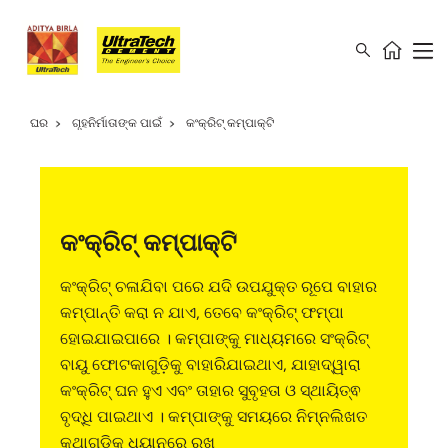
ଘର
ଗୃହନିର୍ମାତାଙ୍କ ପାଇଁ
କଂକ୍ରିଟ୍‌ କମ୍ପାକ୍ଟି
କଂକ୍ରିଟ୍‌ କମ୍ପାକ୍ଟି
କଂକ୍ରିଟ୍ ଚଳାଯିବା ପରେ ଯଦି ଉପଯୁକ୍ତ ରୂପେ ବାହାର
କମ୍ପାନ୍ତି କରା ନ ଯାଏ, ତେବେ କଂକ୍ରିଟ୍ ଫମ୍ପା
ହୋଇଯାଇପାରେ । କମ୍ପାଙ୍କୁ ମାଧ୍ୟମରେ ସଂକ୍ରିଟ୍‌
ବାୟୁ ଫୋଟକାଗୁଡ଼ିକୁ ବାହାରିଯାଇଥାଏ, ଯାହାଦ୍ୱାରା
କଂକ୍ରିଟ୍ ଘନ ହୁଏ ଏବଂ ତାହାର ସୁବୃହତା ଓ ସ୍ଥାୟିତ୍ଵ
ବୃଦ୍ଧି ପାଇଥାଏ । କମ୍ପାଙ୍କୁ ସମୟରେ ନିମ୍ନଲିଖତ
କଥାଗୁଡ଼ିକୁ ଧ୍ୟାନରେ ରଖ