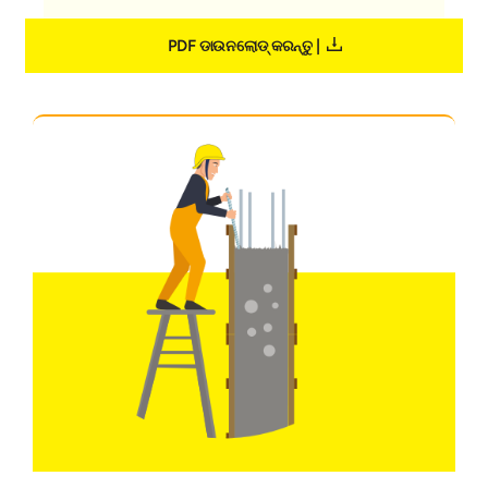
PDF ଡାଉନଲୋଡ୍ କରନ୍ତୁ |