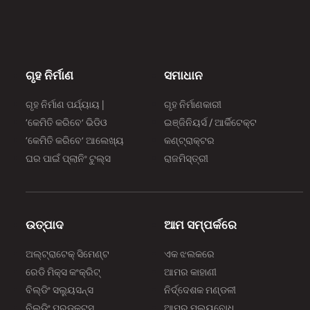
उत्पादको
'ताकत'
साथ में
परिभाषि
ଗୃହ ନିର୍ମାଣ
ସମାଧାନ
बनाने क
प्रेरित
ଗୃହ ନିର୍ମାଣ ପର୍ଯ୍ୟାୟ |
ଗୃହ ନିର୍ମାଣକାରୀ
‘କେମିତି କରିବେ’ ଭିଡିଓ
ଇଞ୍ଜିନିୟର୍ସ / ଆର୍କିଟେକ୍ଟ
‘କେମିତି କରିବେ’ ଆଲେଖ୍ୟ
କଣ୍ଟ୍ରାକ୍ଟର
ଘର ପାଇଁ ପ୍ଲାନିଂ ଟୁଲ୍‌‌ସ
ରାଜମିସ୍ତ୍ରୀ
ଉତ୍ପାଦ
ଆମ ସମ୍ପର୍କରେ
ଅଲ୍‌‌ଟ୍ରାଟେକ୍ ସିମେଣ୍ଟ
ଏକ ଝଲକରେ
ରେଡି ମିକ୍ସ କଂକ୍ରିଟ୍
ଆମର କାହାଣୀ
ବିଲ୍‌‌ଡିଂ ସଲ୍ୟୁସନ୍ସ
ନିର୍ଦ୍ଦେଶକ ମଣ୍ଡଳୀ
ବିଲ୍‌‌ଡିଂ ପ୍ରଡକ୍ଟସ୍
ଆମର ମୂଲ୍ୟବୋଧ