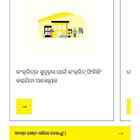
କଂକ୍ରିଟ୍‌ର ସୁଦୃଢ଼ତା ପାଇଁ କଂକ୍ରିଟ୍ ଫିନିଶିଂ
ଡାମ୍ ପ
କରାଯିବା ଆବଶ୍ୟକ
ସମସ୍ତ ଯାଞ୍ଚ ତାଲିକା ଦେଖନ୍ତୁ |