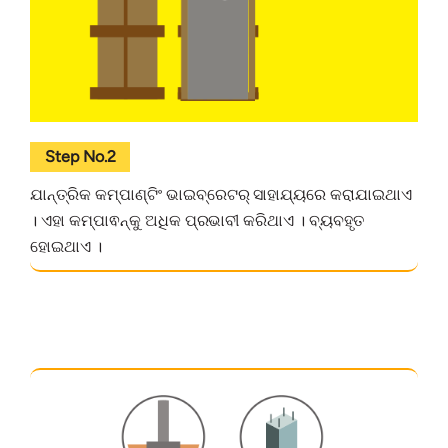
Step No.2
ଯାନ୍ତ୍ରିକ କମ୍ପାଣ୍ଟିଂ ଭାଇବ୍ରେଟର୍‌ ସାହାଯ୍ୟରେ କରାଯାଇଥାଏ
। ଏହା କମ୍ପାଵନ୍‌କୁ ଅଧିକ ପ୍ରଭାବୀ କରିଥାଏ । ବ୍ୟବହୃତ
ହୋଇଥାଏ ।