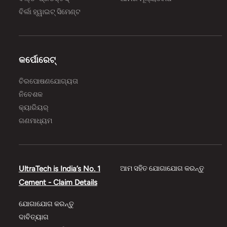
ବିର୍ଲା ହ୍ୱାଇଟ୍ ସିମେଣ୍ଟ
କର୍ପୋରେଟ୍
ଚିରପୋଷଣଯୋଗ୍ୟତା
ନିବେଶକ
କ୍ୟାରିୟର୍
ଗଣମାଧ୍ୟମ
UltraTech is India’s No. 1
ଆମ ସହିତ ଯୋଗାଯୋଗ କରନ୍ତୁ
Cement - Claim Details
ଯୋଗାଯୋଗ କରନ୍ତୁ
ଦାବିତ୍ୟାଗ