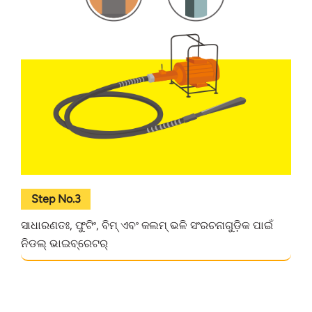
Step No.3
ସାଧାରଣତଃ, ଫୁଟିଂ, ବିମ୍ ଏବଂ କଲମ୍ ଭଳି ସଂରଚନାଗୁଡ଼ିକ ପାଇଁ
ନିଡଲ୍ ଭାଇବ୍ରେଟର୍