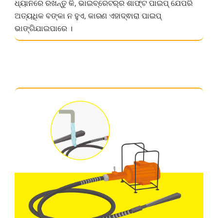
ଧ୍ୟାନରେ ରଖନ୍ତୁ କି, ଭାଇବ୍ରେଟର୍‌ର ଶାଫ୍ଟ ପାଇପ୍ ଯେପରି
ଅତ୍ୟଧିକ ବଙ୍କା ନ ହୁଏ, କାରଣ ଏହାଦ୍ଵାରା ପାଇପ୍
ଭାଙ୍ଗିଯାଇପାରେ ।