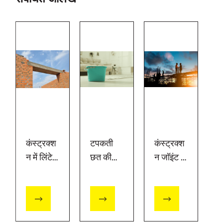
कंस्ट्रक्श
टपकती
कंस्ट्रक्श
न में लिंटेल
छत की
न जॉइंट
: प्रकार
मरम्मत
क्या है और
और मुख्य
कैसे करें?
इसके प्र
काम |
: सीलिंग के
कार
अल्ट्राटेक
रिसाव को