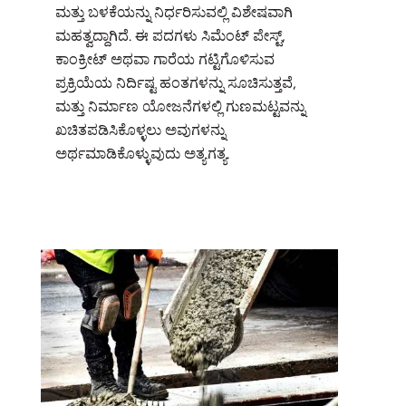
ಮತ್ತು ಬಳಕೆಯನ್ನು ನಿರ್ಧರಿಸುವಲ್ಲಿ ವಿಶೇಷವಾಗಿ
ಮಹತ್ವದ್ದಾಗಿದೆ. ಈ ಪದಗಳು ಸಿಮೆಂಟ್ ಪೇಸ್ಟ್,
ಕಾಂಕ್ರೀಟ್ ಅಥವಾ ಗಾರೆಯ ಗಟ್ಟಿಗೊಳಿಸುವ
ಪ್ರಕ್ರಿಯೆಯ ನಿರ್ದಿಷ್ಟ ಹಂತಗಳನ್ನು ಸೂಚಿಸುತ್ತವೆ,
ಮತ್ತು ನಿರ್ಮಾಣ ಯೋಜನೆಗಳಲ್ಲಿ ಗುಣಮಟ್ಟವನ್ನು
ಖಚಿತಪಡಿಸಿಕೊಳ್ಳಲು ಅವುಗಳನ್ನು
ಅರ್ಥಮಾಡಿಕೊಳ್ಳುವುದು ಅತ್ಯಗತ್ಯ.