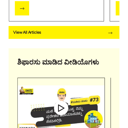
View All Articles
ಶಿಫಾರಸು ಮಾಡಿದ ವೀಡಿಯೊಗಳು