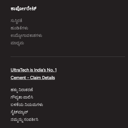
ಕಾರ್ಪೋರೇಟ್‌
ಸುಸ್ಥಿರತೆ
ಹೂಡಿಕೆಗಳು
ಉದ್ಯೋಗಾವಕಾಶಗಳು
ಮಾಧ್ಯಮ
UltraTech is India’s No. 1
Cement - Claim Details
ಹಕ್ಕು ನಿರಾಕರಣೆ
ಗೌಪ್ಯತಾ ಪಾಲಿಸಿ
ಬಳಕೆಯ ನಿಯಮಗಳು
ಸೈಟ್‌ಮ್ಯಾಪ್‌
ನಮ್ಮನ್ನು ಸಂಪರ್ಕಿಸಿ