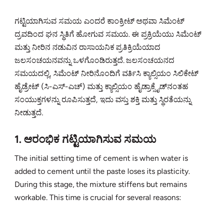
ಗಟ್ಟಿಯಾಗಿಸುವ ಸಮಯ ಎಂದರೆ ಕಾಂಕ್ರೀಟ್ ಅಥವಾ ಸಿಮೆಂಟ್
ದ್ರವದಿಂದ ಘನ ಸ್ಥಿತಿಗೆ ಹೋಗುವ ಸಮಯ. ಈ ಪ್ರಕ್ರಿಯೆಯು ಸಿಮೆಂಟ್
ಮತ್ತು ನೀರಿನ ನಡುವಿನ ರಾಸಾಯನಿಕ ಪ್ರತಿಕ್ರಿಯೆಯಾದ
ಜಲಸಂಚಯನವನ್ನು ಒಳಗೊಂಡಿರುತ್ತದೆ. ಜಲಸಂಚಯನದ
ಸಮಯದಲ್ಲಿ, ಸಿಮೆಂಟ್‌ ನೀರಿನೊಂದಿಗೆ ವರ್ತಿಸಿ ಕ್ಯಾಲ್ಸಿಯಂ ಸಿಲಿಕೇಟ್
ಹೈಡ್ರೇಟ್ (ಸಿ-ಎಸ್-ಎಚ್) ಮತ್ತು ಕ್ಯಾಲ್ಸಿಯಂ ಹೈಡ್ರಾಕ್ಸೈಡ್‌ನಂತಹ
ಸಂಯುಕ್ತಗಳನ್ನು ರೂಪಿಸುತ್ತದೆ, ಇದು ವಸ್ತು ಶಕ್ತಿ ಮತ್ತು ಸ್ಥಿರತೆಯನ್ನು
ನೀಡುತ್ತದೆ.
1. ಆರಂಭಿಕ ಗಟ್ಟಿಯಾಗಿಸುವ ಸಮಯ
The initial setting time of cement is when water is
added to cement until the paste loses its plasticity.
During this stage, the mixture stiffens but remains
workable. This time is crucial for several reasons: