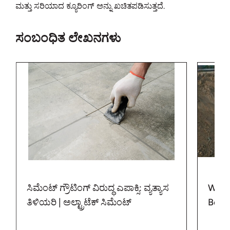
ಮತ್ತು ಸರಿಯಾದ ಕ್ಯೂರಿಂಗ್ ಅನ್ನು ಖಚಿತಪಡಿಸುತ್ತದೆ.
ಸಂಬಂಧಿತ ಲೇಖನಗಳು
ಸಿಮೆಂಟ್ ಗ್ರೌಟಿಂಗ್ ವಿರುದ್ಧ ಎಪಾಕ್ಸಿ: ವ್ಯತ್ಯಾಸ
What 
ತಿಳಿಯರಿ | ಅಲ್ಟ್ರಾಟೆಕ್ ಸಿಮೆಂಟ್
Benef
Cem