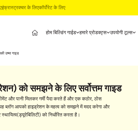
ए
इंफ्रास्ट्रक्चर के लिए
कॉर्पोरेट के लिए
होम बिल्डिंग गाईड
हमारे प्रोडक्‍ट्स
उपयोगी टूल्‍स
डिंग गाईड
प्रोडक्‍ट्स
अल्ट्राटेक बिल्डिंग प्रोडक्‍ट्स
उपयोगी टूल
सकी उष्मा गाइड
िंग स्‍टेजेज
अल्ट्राटेक सीमेंट
वाटरप्रूफिंग सिस्टम
कॉस्‍ट कै
शनल वीडियोज
अल्ट्राटेक वेदर प्लस
स्टाइल एपॉक्सी ग्राउट
ईएमआई कै
 आर्टिकल्‍स
रेडी मिक्स कंक्रीट
टाइल व मार्बल फिटिंग सिस्टम
प्रोडक्‍ट प
ेशन) को समझने के लिए सर्वोत्तम गाइड
ूशन्‍स
अल्ट्राटेक बिल्डिंग सॉल्यूशंस
स्टोर लोक
ाइड
टाइल कैल
सीमेंट और पानी मिलकर गर्मी पैदा करते हैं और एक कठोर, ठोस
िंग बेसिक्‍स
है। यह ब्लॉग आपको हाइड्रेशन के महत्व को समझने में मदद करेगा और
स्थायित्व(ड्यूरेबिलिटी) को निर्धारित करता है।