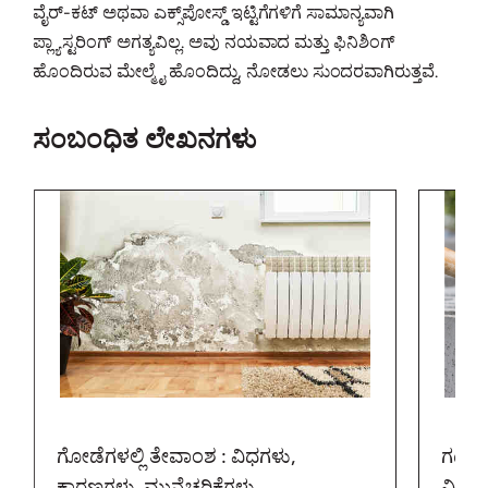
ವೈರ್-ಕಟ್ ಅಥವಾ ಎಕ್ಸ್‌ಪೋಸ್ಡ್ ಇಟ್ಟಿಗೆಗಳಿಗೆ ಸಾಮಾನ್ಯವಾಗಿ
ಪ್ಲ್ಯಾಸ್ಟರಿಂಗ್ ಅಗತ್ಯವಿಲ್ಲ. ಅವು ನಯವಾದ ಮತ್ತು ಫಿನಿಶಿಂಗ್
ಹೊಂದಿರುವ ಮೇಲ್ಮೈ ಹೊಂದಿದ್ದು, ನೋಡಲು ಸುಂದರವಾಗಿರುತ್ತವೆ.
ಸಂಬಂಧಿತ ಲೇಖನಗಳು
ಗೋಡೆಗಳಲ್ಲಿ ತೇವಾಂಶ : ವಿಧಗಳು,
ಗಟ್ಟಿ
ಕಾರಣಗಳು, ಮುನ್ನೆಚ್ಚರಿಕೆಗಳು
ವಿಧಗಳು