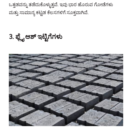
ಒತ್ತಡವನ್ನು ತಡೆದುಕೊಳ್ಳುತ್ತವೆ. ಇವು ಭಾರ ಹೊರುವ ಗೋಡೆಗಳು
ಮತ್ತು ಸಾಮಾನ್ಯ ಕಟ್ಟಡ ಕೆಲಸಗಳಿಗೆ ಸೂಕ್ತವಾಗಿವೆ.
3. ಫ್ಲೈ ಆಶ್ ಇಟ್ಟಿಗೆಗಳು