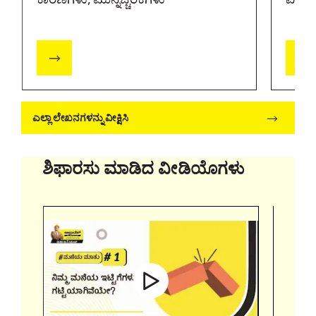
ಎಲ್ಲಾ ಲೇಖನಗಳನ್ನು ವೀಕ್ಷಿಸಿ
ಶಿಫಾರಸು ಮಾಡಿದ ವೀಡಿಯೊಗಳು