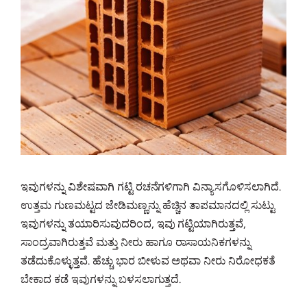
ಇವುಗಳನ್ನು ವಿಶೇಷವಾಗಿ ಗಟ್ಟಿ ರಚನೆಗಳಿಗಾಗಿ ವಿನ್ಯಾಸಗೊಳಿಸಲಾಗಿದೆ.
ಉತ್ತಮ ಗುಣಮಟ್ಟದ ಜೇಡಿಮಣ್ಣನ್ನು ಹೆಚ್ಚಿನ ತಾಪಮಾನದಲ್ಲಿ ಸುಟ್ಟು
ಇವುಗಳನ್ನು ತಯಾರಿಸುವುದರಿಂದ, ಇವು ಗಟ್ಟಿಯಾಗಿರುತ್ತವೆ,
ಸಾಂದ್ರವಾಗಿರುತ್ತವೆ ಮತ್ತು ನೀರು ಹಾಗೂ ರಾಸಾಯನಿಕಗಳನ್ನು
ತಡೆದುಕೊಳ್ಳುತ್ತವೆ. ಹೆಚ್ಚು ಭಾರ ಬೀಳುವ ಅಥವಾ ನೀರು ನಿರೋಧಕತೆ
ಬೇಕಾದ ಕಡೆ ಇವುಗಳನ್ನು ಬಳಸಲಾಗುತ್ತದೆ.