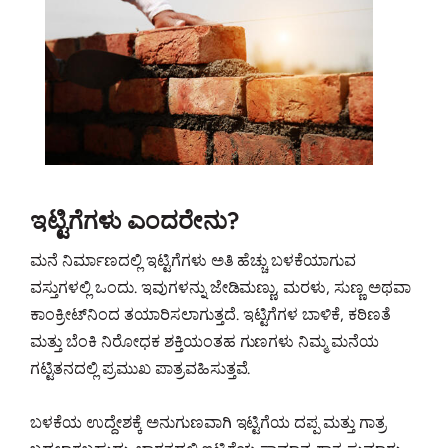
ಇಟ್ಟಿಗೆಗಳು ಎಂದರೇನು?
ಮನೆ ನಿರ್ಮಾಣದಲ್ಲಿ ಇಟ್ಟಿಗೆಗಳು ಅತಿ ಹೆಚ್ಚು ಬಳಕೆಯಾಗುವ
ವಸ್ತುಗಳಲ್ಲಿ ಒಂದು. ಇವುಗಳನ್ನು ಜೇಡಿಮಣ್ಣು, ಮರಳು, ಸುಣ್ಣ ಅಥವಾ
ಕಾಂಕ್ರೀಟ್‌ನಿಂದ ತಯಾರಿಸಲಾಗುತ್ತದೆ. ಇಟ್ಟಿಗೆಗಳ ಬಾಳಿಕೆ, ಕಠಿಣತೆ
ಮತ್ತು ಬೆಂಕಿ ನಿರೋಧಕ ಶಕ್ತಿಯಂತಹ ಗುಣಗಳು ನಿಮ್ಮ ಮನೆಯ
ಗಟ್ಟಿತನದಲ್ಲಿ ಪ್ರಮುಖ ಪಾತ್ರವಹಿಸುತ್ತವೆ.
ಬಳಕೆಯ ಉದ್ದೇಶಕ್ಕೆ ಅನುಗುಣವಾಗಿ ಇಟ್ಟಿಗೆಯ ದಪ್ಪ ಮತ್ತು ಗಾತ್ರ