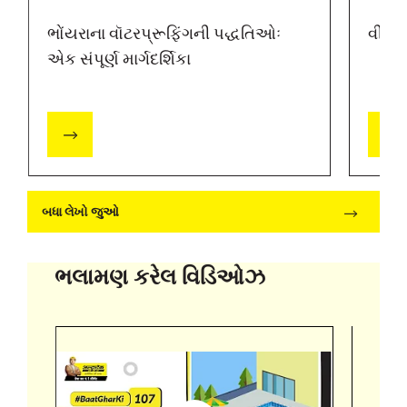
ભોંયરાના વૉટરપ્રૂફિંગની પદ્ધતિઓઃ
વીપ હ
એક સંપૂર્ણ માર્ગદર્શિકા
બધા લેખો જુઓ
ભલામણ કરેલ વિડિઓઝ