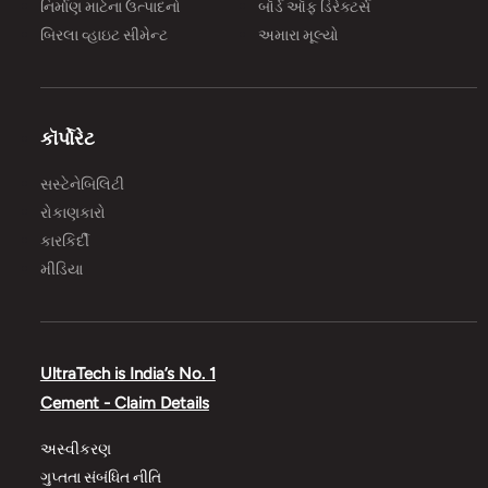
નિર્માણ માટેના ઉત્પાદનો
બૉર્ડ ઑફ ડિરેક્ટર્સ
और सं
બિરલા વ્હાઇટ સીમેન્ટ
અમારા મૂલ્યો
की सीम
કૉર્પોરેટ
સસ્ટેનેબિલિટી
રોકાણકારો
કારકિર્દી
મીડિયા
UltraTech is India’s No. 1
Cement - Claim Details
અસ્વીકરણ
ગુપ્તતા સંબંધિત નીતિ