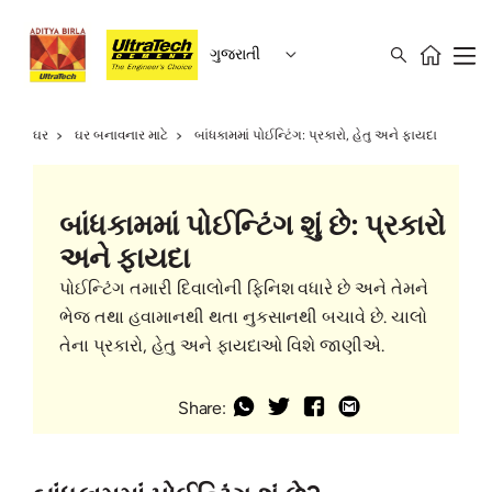
ગુજરાતી
ઘર
ઘર બનાવનાર માટે
બાંધકામમાં પોઈન્ટિંગ: પ્રકારો, હેતુ અને ફાયદા
બાંધકામમાં પોઈન્ટિંગ શું છે: પ્રકારો
અને ફાયદા
પોઈન્ટિંગ તમારી દિવાલોની ફિનિશ વધારે છે અને તેમને
ભેજ તથા હવામાનથી થતા નુકસાનથી બચાવે છે. ચાલો
તેના પ્રકારો, હેતુ અને ફાયદાઓ વિશે જાણીએ.
Share: