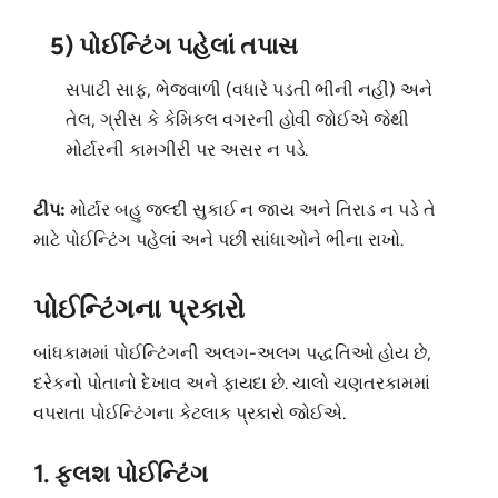
5) પોઈન્ટિંગ પહેલાં તપાસ
સપાટી સાફ, ભેજવાળી (વધારે પડતી ભીની નહીં) અને
તેલ, ગ્રીસ કે કેમિકલ વગરની હોવી જોઈએ જેથી
મોર્ટારની કામગીરી પર અસર ન પડે.
ટીપ:
મોર્ટાર બહુ જલ્દી સુકાઈ ન જાય અને તિરાડ ન પડે તે
માટે પોઈન્ટિંગ પહેલાં અને પછી સાંધાઓને ભીના રાખો.
પોઈન્ટિંગના પ્રકારો
બાંધકામમાં પોઈન્ટિંગની અલગ-અલગ પદ્ધતિઓ હોય છે,
દરેકનો પોતાનો દેખાવ અને ફાયદા છે. ચાલો ચણતરકામમાં
વપરાતા પોઈન્ટિંગના કેટલાક પ્રકારો જોઈએ.
1. ફ્લશ પોઈન્ટિંગ