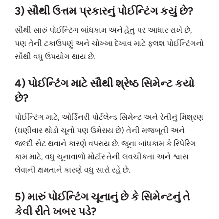
3) સૌથી ઉત્તમ પ્રકારનું પોઈન્ટિંગ કયું છે?
સૌથી સારું પોઈન્ટિંગ બાંધકામ અને હેતુ પર આધાર રાખે છે,
પણ તેની ટકાઉપણું અને ચોખ્ખા દેખાવ માટે ફ્લશ પોઈન્ટિંગનો
સૌથી વધુ ઉપયોગ થાય છે.
4) પોઈન્ટિંગ માટે સૌથી શ્રેષ્ઠ સિમેન્ટ કયો
છે?
પોઈન્ટિંગ માટે, ઓર્ડિનરી પોર્ટલેન્ડ સિમેન્ટ અને રેતીનું મિશ્રણ
(ઘણીવાર થોડો ચૂનો પણ ઉમેરાય છે) તેની મજબૂતી અને
જલ્દી સેટ થવાને કારણે વપરાય છે. જૂના બાંધકામ કે રિપેરિંગ
કામ માટે, વધુ ચૂનાવાળો મોર્ટાર તેની લવચીકતા અને શ્વાસ
લેવાની ક્ષમતાને કારણે વધુ સારો રહે છે.
5) મારું પોઈન્ટિંગ ચૂનાનું છે કે સિમેન્ટનું તે
કેવી રીતે ખબર પડે?