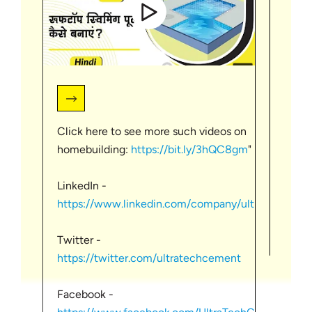
Click here to see more such videos on
स्लैब
homebuilding:
https://bit.ly/3hQC8gm
"
जटिल 
देखभा
LinkedIn -
आवश्य
छत/ 
https://www.linkedin.com/company/ultr...
लिए एक
निर्
नींव 
योग्
Twitter -
स्लैब
https://twitter.com/ultratechcement
ऊपर क
कंक्
Facebook -
सामग्