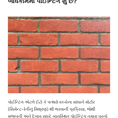
બાંધકામમાં પોઈન્ટિંગ શું છે?
પોઈન્ટિંગ એટલે ઈંટો કે પત્થરો વચ્ચેના સાંધાને મોર્ટાર
(સિમેન્ટ-રેતીનું મિશ્રણ) થી ભરવાની પ્રક્રિયા, જેથી
મજબૂતી અને દેખાવ સુધરે. વ્યવસ્થિત પોઈન્ટિંગ તમારા ઘરનો