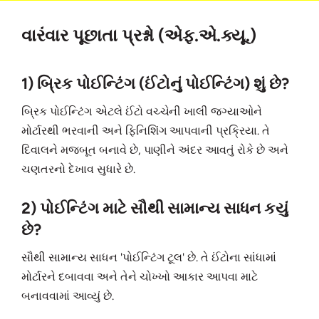
વારંવાર પૂછાતા પ્રશ્નો (એફ.એ.ક્યૂ.)
1) બ્રિક પોઈન્ટિંગ (ઈંટોનું પોઈન્ટિંગ) શું છે?
બ્રિક પોઈન્ટિંગ એટલે ઈંટો વચ્ચેની ખાલી જગ્યાઓને
મોર્ટારથી ભરવાની અને ફિનિશિંગ આપવાની પ્રક્રિયા. તે
દિવાલને મજબૂત બનાવે છે, પાણીને અંદર આવતું રોકે છે અને
ચણતરનો દેખાવ સુધારે છે.
2) પોઈન્ટિંગ માટે સૌથી સામાન્ય સાધન કયું
છે?
સૌથી સામાન્ય સાધન 'પોઈન્ટિંગ ટૂલ' છે. તે ઈંટોના સાંધામાં
મોર્ટારને દબાવવા અને તેને ચોખ્ખો આકાર આપવા માટે
બનાવવામાં આવ્યું છે.