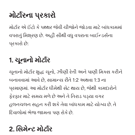
મોર્ટારના પ્રકારો
મોર્ટાર એ ઈંટો કે પથ્થર જેવી ચીજોને જોડવા માટે બાંધકામમાં
વપરાતું મિશ્રણ છે. અહીં સૌથી વધુ વપરાતા બાઈન્ડર્સના
પ્રકારો છે:
1. ચૂનાનો મોર્ટાર
ચૂનાનો મોર્ટાર શુદ્ધ ચૂનો, ઝીણી રેતી અને પાણી મિક્સ કરીને
બનાવવામાં આવે છે, સામાન્ય રીતે 1:2 અથવા 1:3 ના
પ્રમાણમાં. આ મોર્ટાર ધીમેથી સેટ થાય છે, જેથી કામદારોને
ફેરફાર માટે સમય મળે છે અને તે તિરાડ પડ્યા વગર
હલનચલન સહન કરી શકે તેવા બાંધકામ માટે યોગ્ય છે. તે
દિવાલોમાં ભેજ જામતા પણ રોકે છે.
2. સિમેન્ટ મોર્ટાર