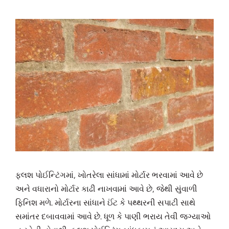
ફ્લશ પોઈન્ટિંગમાં, ખોતરેલા સાંધામાં મોર્ટાર ભરવામાં આવે છે
અને વધારાનો મોર્ટાર કાઢી નાખવામાં આવે છે, જેથી સુંવાળી
ફિનિશ મળે. મોર્ટારના સાંધાને ઈંટ કે પથ્થરની સપાટી સાથે
સમાંતર દબાવવામાં આવે છે. ધૂળ કે પાણી ભરાય તેવી જગ્યાઓ