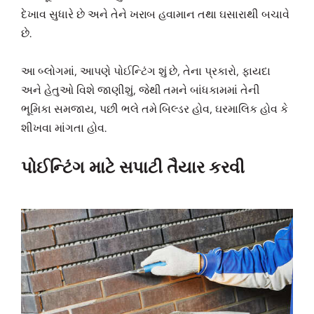
દેખાવ સુધારે છે અને તેને ખરાબ હવામાન તથા ઘસારાથી બચાવે
છે.
આ બ્લોગમાં, આપણે પોઈન્ટિંગ શું છે, તેના પ્રકારો, ફાયદા
અને હેતુઓ વિશે જાણીશું, જેથી તમને બાંધકામમાં તેની
ભૂમિકા સમજાય, પછી ભલે તમે બિલ્ડર હોવ, ઘરમાલિક હોવ કે
શીખવા માંગતા હોવ.
પોઈન્ટિંગ માટે સપાટી તૈયાર કરવી