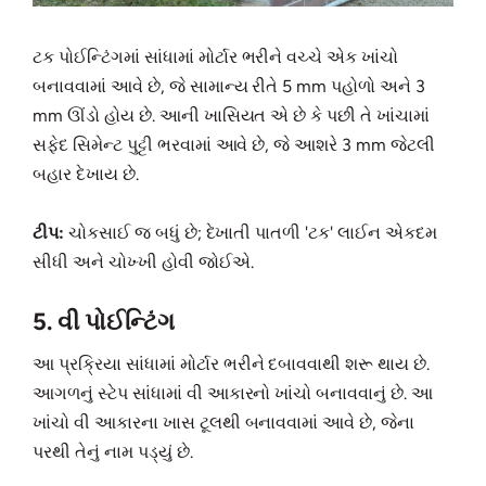
ટક પોઈન્ટિંગમાં સાંધામાં મોર્ટાર ભરીને વચ્ચે એક ખાંચો
બનાવવામાં આવે છે, જે સામાન્ય રીતે 5 mm પહોળો અને 3
mm ઊંડો હોય છે. આની ખાસિયત એ છે કે પછી તે ખાંચામાં
સફેદ સિમેન્ટ પુટ્ટી ભરવામાં આવે છે, જે આશરે 3 mm જેટલી
બહાર દેખાય છે.
ટીપ:
ચોકસાઈ જ બધું છે; દેખાતી પાતળી 'ટક' લાઈન એકદમ
સીધી અને ચોખ્ખી હોવી જોઈએ.
5. વી પોઈન્ટિંગ
આ પ્રક્રિયા સાંધામાં મોર્ટાર ભરીને દબાવવાથી શરૂ થાય છે.
આગળનું સ્ટેપ સાંધામાં વી આકારનો ખાંચો બનાવવાનું છે. આ
ખાંચો વી આકારના ખાસ ટૂલથી બનાવવામાં આવે છે, જેના
પરથી તેનું નામ પડ્યું છે.