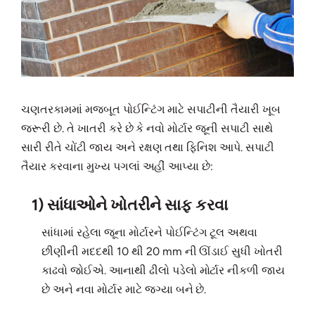
ચણતરકામમાં મજબૂત પોઈન્ટિંગ માટે સપાટીની તૈયારી ખૂબ
જરૂરી છે. તે ખાતરી કરે છે કે નવો મોર્ટાર જૂની સપાટી સાથે
સારી રીતે ચોંટી જાય અને રક્ષણ તથા ફિનિશ આપે. સપાટી
તૈયાર કરવાના મુખ્ય પગલાં અહીં આપ્યા છે:
1) સાંધાઓને ખોતરીને સાફ કરવા
સાંધામાં રહેલા જૂના મોર્ટારને પોઈન્ટિંગ ટૂલ અથવા
છીણીની મદદથી 10 થી 20 mm ની ઊંડાઈ સુધી ખોતરી
કાઢવો જોઈએ. આનાથી ઢીલો પડેલો મોર્ટાર નીકળી જાય
છે અને નવા મોર્ટાર માટે જગ્યા બને છે.