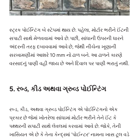
સ્ટ્રક પોઈન્ટિંગ બે સ્ટેપમાં થાય છે. પહેલા, મોર્ટાર ભરીને ઈંટની
સપાટી સાથે મેળવવામાં આવે છે. પછી, સાંધાની ઉપરની ધારને
અંદરની તરફ દબાવવામાં આવે છે, જેથી નીચેના ખૂણાની
સરખામણીમાં આશરે 10 mm નો ઢાળ બને. આ ઢાળને કારણે
વરસાદનું પાણી વહી જાય છે અને દિવાલ પર પાણી ભરાતું નથી.
5. રબ્ડ, કીડ અથવા ગ્રુવ્ડ પોઈન્ટિંગ
રબ્ડ, કીડ, અથવા ગ્રુવ્ડ પોઈન્ટિંગ એ પોઈન્ટિંગનો એક
પ્રકાર છે જેમાં ખોતરેલા સાંધામાં મોર્ટાર ભરીને તેને ઈંટ કે
પથ્થરની સપાટી સાથે લેવલમાં કરવામાં આવે છે. જોકે, તેની
ખાસિયત એ છે કે તેના કેન્દ્રમાં 'પોઈન્ટર' નામના ખાસ ટૂલ વડે