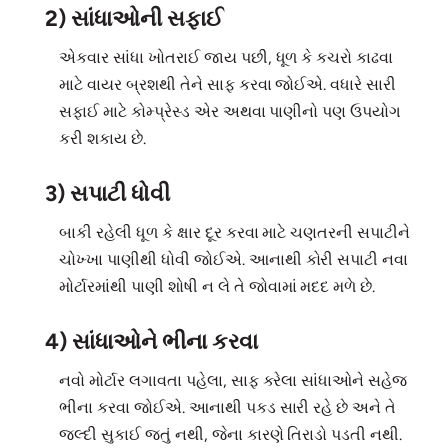
2) સાંધાઓની સફાઈ
એકવાર સાંધા ખોતરાઈ જાય પછી, ધૂળ કે કચરો કાઢવા
માટે વાયર બ્રશથી તેને સાફ કરવા જોઈએ. વધારે સારી
સફાઈ માટે કોમ્પ્રેસ્ડ એર અથવા પાણીનો પણ ઉપયોગ
કરી શકાય છે.
3) સપાટી ધોવી
બાકી રહેલી ધૂળ કે ક્ષાર દૂર કરવા માટે ચણતરની સપાટીને
ચોખ્ખા પાણીથી ધોવી જોઈએ. આનાથી કોરી સપાટી નવા
મોર્ટારમાંથી પાણી શોષી ન લે તે જોવામાં મદદ મળે છે.
4) સાંધાઓને ભીના કરવા
નવો મોર્ટાર લગાવતા પહેલા, સાફ કરેલા સાંધાઓને સહેજ
ભીના કરવા જોઈએ. આનાથી પકડ સારી રહે છે અને તે
જલ્દી સુકાઈ જતું નથી, જેના કારણે તિરાડો પડતી નથી.