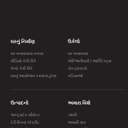
और से।
अल्ट्र
#होमबि
अल्ट्
बनाते 
-
ઘરનું નિર્માણ
ઉકેલો
https
ઘર બનાવવાના તબક્કા
ઘર બનાવનાર
घर बन
વીડિયો કેવી રીતે
એન્જિનીયર્સ / આર્કિટેક્ટ્સ
https
લેખો કેવી રીતે
કોન્ટ્રાક્ટરો
अल्ट्र
ઘરનું આયોજન કરવાના ટૂલ્સ
કડિયાઓ
सीमेंट
कंक्र
बड़ा न
सीमेंट 
ઉત્પાદનો
અમારા વિશે
अल्ट्
અલ્ટ્રાટૅક સીમેન્ટ
ઝાંખી
का प्र
રેડી મિક્સ કૉંક્રીટ
અમારી વાત
नए भा