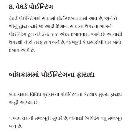
8. વેધર્ડ પોઈન્ટિંગ
વેધર્ડ પોઈન્ટિંગમાં સાંધામાં મોર્ટાર દબાવવામાં આવે છે, અને તે
ભીનું હોય ત્યારે જ આડી દિશાના સાંધાના ઉપરના ભાગને
પોઈન્ટિંગ ટૂલ વડે 3-6 mm અંદર દબાવવામાં આવે છે. આનાથી
ઉપરથી નીચે તરફ ઢાળ બને છે, જે જૂની કે ઘસાયેલી ધાર જેવો
દેખાવ આપે છે.
બાંધકામમાં પોઈન્ટિંગના ફાયદા
બાંધકામમાં વિવિધ પ્રકારના પોઈન્ટિંગના કેટલાક મુખ્ય ફાયદા
અહીં આપ્યા છે:
1. બાંધકામની મજબૂતી સુધારે છે, જેનાથી બિલ્ડિંગ વધુ મજબૂત
બને છે.