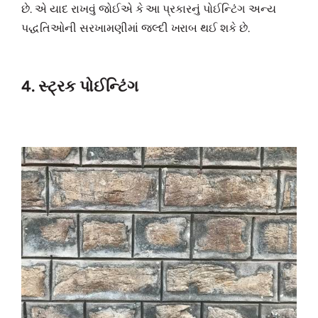
છે. એ યાદ રાખવું જોઈએ કે આ પ્રકારનું પોઈન્ટિંગ અન્ય
પદ્ધતિઓની સરખામણીમાં જલ્દી ખરાબ થઈ શકે છે.
4. સ્ટ્રક પોઈન્ટિંગ