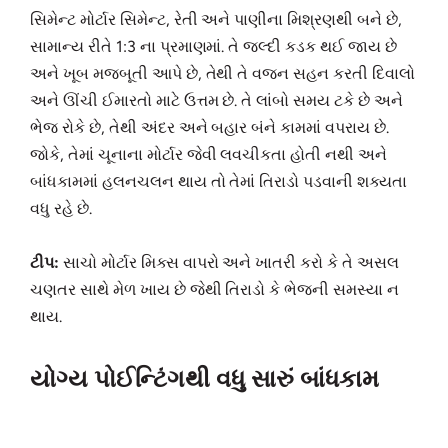
સિમેન્ટ મોર્ટાર સિમેન્ટ, રેતી અને પાણીના મિશ્રણથી બને છે,
સામાન્ય રીતે 1:3 ના પ્રમાણમાં. તે જલ્દી કડક થઈ જાય છે
અને ખૂબ મજબૂતી આપે છે, તેથી તે વજન સહન કરતી દિવાલો
અને ઊંચી ઈમારતો માટે ઉત્તમ છે. તે લાંબો સમય ટકે છે અને
ભેજ રોકે છે, તેથી અંદર અને બહાર બંને કામમાં વપરાય છે.
જોકે, તેમાં ચૂનાના મોર્ટાર જેવી લવચીકતા હોતી નથી અને
બાંધકામમાં હલનચલન થાય તો તેમાં તિરાડો પડવાની શક્યતા
વધુ રહે છે.
ટીપ:
સાચો મોર્ટાર મિક્સ વાપરો અને ખાતરી કરો કે તે અસલ
ચણતર સાથે મેળ ખાય છે જેથી તિરાડો કે ભેજની સમસ્યા ન
થાય.
યોગ્ય પોઈન્ટિંગથી વધુ સારું બાંધકામ