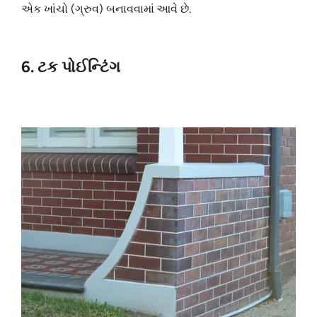
એક ખાંચો (ગ્રુવ) બનાવવામાં આવે છે.
6. ટક પોઈન્ટિંગ