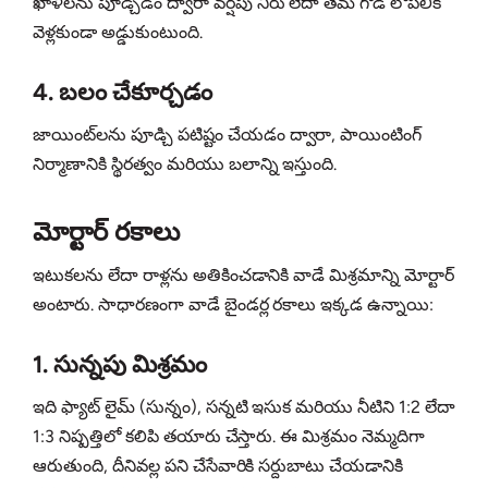
ఖాళీలను పూడ్చడం ద్వారా వర్షపు నీరు లేదా తేమ గోడ లోపలికి
వెళ్లకుండా అడ్డుకుంటుంది.
4. బలం చేకూర్చడం
జాయింట్‌లను పూడ్చి పటిష్టం చేయడం ద్వారా, పాయింటింగ్
నిర్మాణానికి స్థిరత్వం మరియు బలాన్ని ఇస్తుంది.
మోర్టార్ రకాలు
ఇటుకలను లేదా రాళ్లను అతికించడానికి వాడే మిశ్రమాన్ని మోర్టార్
అంటారు. సాధారణంగా వాడే బైండర్ల రకాలు ఇక్కడ ఉన్నాయి:
1. సున్నపు మిశ్రమం
ఇది ఫ్యాట్ లైమ్ (సున్నం), సన్నటి ఇసుక మరియు నీటిని 1:2 లేదా
1:3 నిష్పత్తిలో కలిపి తయారు చేస్తారు. ఈ మిశ్రమం నెమ్మదిగా
ఆరుతుంది, దీనివల్ల పని చేసేవారికి సర్దుబాటు చేయడానికి