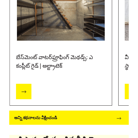
బేస్‌మెంట్ వాటర్‌ఫ్రూఫింగ్ మెథడ్స్: ఎ
వీప్ 
కంప్లీట్ గైడ్ | అల్ట్రాటెక్
స్థానం
అన్ని కథనాలను వీక్షించండి