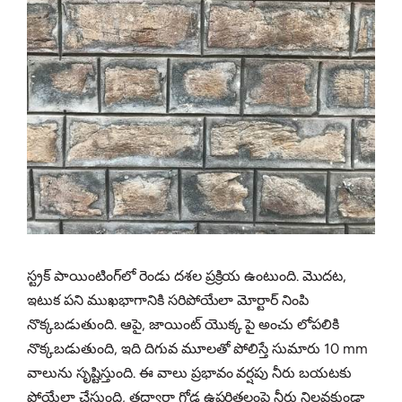
స్ట్రక్ పాయింటింగ్‌లో రెండు దశల ప్రక్రియ ఉంటుంది. మొదట,
ఇటుక పని ముఖభాగానికి సరిపోయేలా మోర్టార్ నింపి
నొక్కబడుతుంది. ఆపై, జాయింట్ యొక్క పై అంచు లోపలికి
నొక్కబడుతుంది, ఇది దిగువ మూలతో పోలిస్తే సుమారు 10 mm
వాలును సృష్టిస్తుంది. ఈ వాలు ప్రభావం వర్షపు నీరు బయటకు
పోయేలా చేస్తుంది, తద్వారా గోడ ఉపరితలంపై నీరు నిలవకుండా