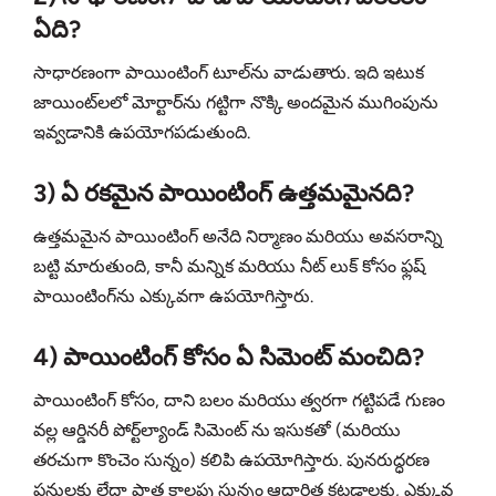
ఏది?
సాధారణంగా పాయింటింగ్ టూల్‌ను వాడుతారు. ఇది ఇటుక
జాయింట్‌లలో మోర్టార్‌ను గట్టిగా నొక్కి అందమైన ముగింపును
ఇవ్వడానికి ఉపయోగపడుతుంది.
3) ఏ రకమైన పాయింటింగ్ ఉత్తమమైనది?
ఉత్తమమైన పాయింటింగ్ అనేది నిర్మాణం మరియు అవసరాన్ని
బట్టి మారుతుంది, కానీ మన్నిక మరియు నీట్ లుక్ కోసం ఫ్లష్
పాయింటింగ్‌ను ఎక్కువగా ఉపయోగిస్తారు.
4) పాయింటింగ్ కోసం ఏ సిమెంట్ మంచిది?
పాయింటింగ్ కోసం, దాని బలం మరియు త్వరగా గట్టిపడే గుణం
వల్ల ఆర్డినరీ పోర్ట్‌ల్యాండ్ సిమెంట్ ను ఇసుకతో (మరియు
తరచుగా కొంచెం సున్నం) కలిపి ఉపయోగిస్తారు. పునరుద్ధరణ
పనులకు లేదా పాత కాలపు సున్నం ఆధారిత కట్టడాలకు, ఎక్కువ