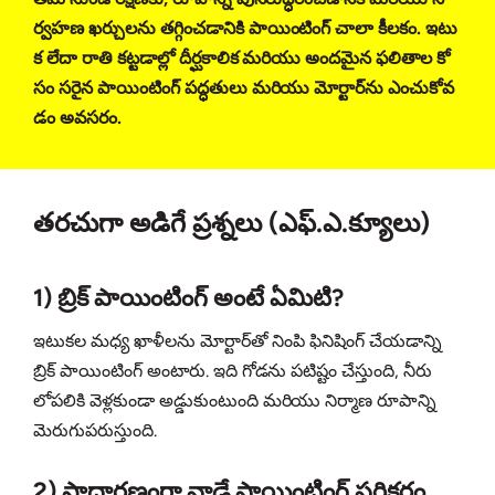
ర్వహణ ఖర్చులను తగ్గించడానికి పాయింటింగ్ చాలా కీలకం. ఇటు
క లేదా రాతి కట్టడాల్లో దీర్ఘకాలిక మరియు అందమైన ఫలితాల కో
సం సరైన పాయింటింగ్ పద్ధతులు మరియు మోర్టార్‌ను ఎంచుకోవ
డం అవసరం.
తరచుగా అడిగే ప్రశ్నలు (ఎఫ్.ఎ.క్యూలు)
1) బ్రిక్ పాయింటింగ్ అంటే ఏమిటి?
ఇటుకల మధ్య ఖాళీలను మోర్టార్‌తో నింపి ఫినిషింగ్ చేయడాన్ని
బ్రిక్ పాయింటింగ్ అంటారు. ఇది గోడను పటిష్టం చేస్తుంది, నీరు
లోపలికి వెళ్లకుండా అడ్డుకుంటుంది మరియు నిర్మాణ రూపాన్ని
మెరుగుపరుస్తుంది.
2) సాధారణంగా వాడే పాయింటింగ్ పరికరం