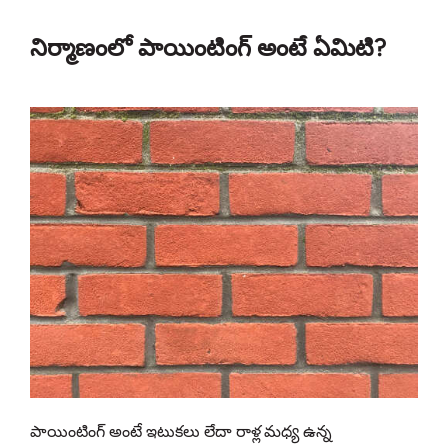
నిర్మాణంలో పాయింటింగ్ అంటే ఏమిటి?
పాయింటింగ్ అంటే ఇటుకలు లేదా రాళ్ల మధ్య ఉన్న