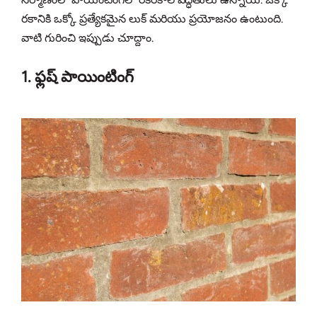
రకానికి ఒక్కో ప్రత్యేకమైన లుక్ మరియు ప్రయోజనం ఉంటుంది.
వాటి గురించి ఇప్పుడు చూద్దాం.
1. ఫ్లష్ పాయింటింగ్