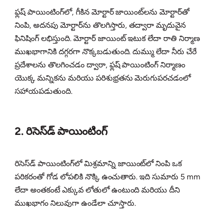
ఫ్లష్ పాయింటింగ్‌లో, గీకిన మోర్టార్ జాయింట్‌లను మోర్టార్‌తో
నింపి, అదనపు మోర్టార్‌ను తొలగిస్తారు, తద్వారా మృదువైన
ఫినిషింగ్ లభిస్తుంది. మోర్టార్ జాయింట్ ఇటుక లేదా రాతి నిర్మాణ
ముఖభాగానికి దగ్గరగా నొక్కబడుతుంది. దుమ్ము లేదా నీరు చేరే
ప్రదేశాలను తొలగించడం ద్వారా, ఫ్లష్ పాయింటింగ్ నిర్మాణం
యొక్క మన్నికను మరియు పరిశుభ్రతను మెరుగుపరచడంలో
సహాయపడుతుంది.
2. రిసెస్‌డ్ పాయింటింగ్
రిసెస్‌డ్ పాయింటింగ్‌లో మిశ్రమాన్ని జాయింట్‌లో నింపి ఒక
పరికరంతో గోడ లోపలికి నొక్కి ఉంచుతారు. ఇది సుమారు 5 mm
లేదా అంతకంటే ఎక్కువ లోతులో ఉంటుంది మరియు దీని
ముఖభాగం నిలువుగా ఉండేలా చూస్తారు.