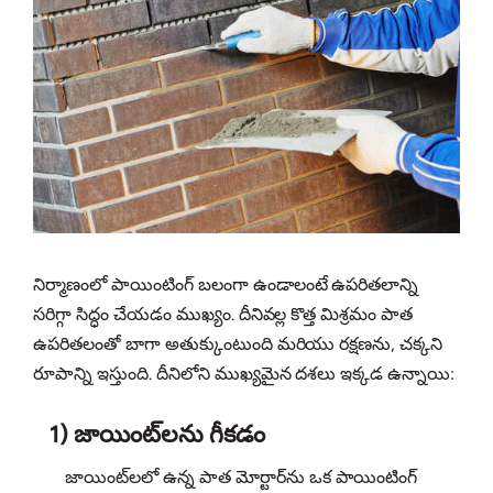
నిర్మాణంలో పాయింటింగ్ బలంగా ఉండాలంటే ఉపరితలాన్ని
సరిగ్గా సిద్ధం చేయడం ముఖ్యం. దీనివల్ల కొత్త మిశ్రమం పాత
ఉపరితలంతో బాగా అతుక్కుంటుంది మరియు రక్షణను, చక్కని
రూపాన్ని ఇస్తుంది. దీనిలోని ముఖ్యమైన దశలు ఇక్కడ ఉన్నాయి:
1) జాయింట్‌లను గీకడం
జాయింట్‌లలో ఉన్న పాత మోర్టార్‌ను ఒక పాయింటింగ్