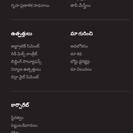
గృహ ప్రణాళిక సాధనాలు
తాపీ మేస్త్రీలు
ఉత్పత్తులు
మా గురించి
అల్ట్రాటెక్ సిమెంట్
అవలోకనం
రెడీ మిక్స్ కాంక్రీట్
మా కథ
బిల్డింగ్ సొల్యూషన్స్
బోర్డు డైరెక్టర్లు
నిర్మాణ ఉత్పత్తులు
మా విలువలు
బిర్లా వైట్ సిమెంట్
కార్పొరేట్
స్థిరత్వం
పెట్టుబడిదారులు