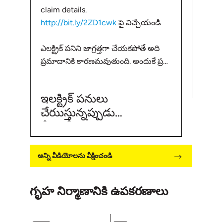
claim details.
కాంక్
http://bit.ly/2ZD1cwk
పై విచ్చేయండి
సంభవి
తెలుసు
ఎలక్ట్రిక్ పనిని జాగ్రత్తగా చేయకపోతే అది
కొన్న
ప్లా
ప్రమాదానికి కారణమవుతుంది. అందుకే ప్రతి
తప్పి
ఉప
ఒక్కరి భద్రత కోసం, ఎలక్ట్రిక్ పని
విషయం 
చేసేటప్పుడు ఈ విషయాలపై శ్రద్ధ
ఇలక్ట్రిక్ పనులు
వహించండి. ఇల్లు కట్టుకుంటున్న మీ
చేరుుస్తున్నప్పుడు
స్నేహితులతో షేర్ చేసుకోండి మరియు ఇంటి
తీసుకోవలసిన జాగ్రత్తలు
కట్టడాలకి సంబంధించిన ఇతర సమాచారం
కోసం
అన్ని వీడియోలను వీక్షించండి
గృహ నిర్మాణానికి ఉపకరణాలు