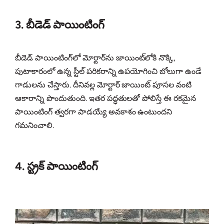
3. బీడెడ్ పాయింటింగ్
బీడెడ్ పాయింటింగ్‌లో మోర్టార్‌ను జాయింట్‌లోకి నొక్కి,
పుటాకారంలో ఉన్న స్టీల్ పరికరాన్ని ఉపయోగించి బోలుగా ఉండే
గాడులను చేస్తారు. దీనివల్ల మోర్టార్ జాయింట్ పూసల వంటి
ఆకారాన్ని పొందుతుంది. ఇతర పద్ధతులతో పోలిస్తే ఈ రకమైన
పాయింటింగ్ త్వరగా పాడయ్యే అవకాశం ఉంటుందని
గమనించాలి.
4. స్ట్రక్ పాయింటింగ్