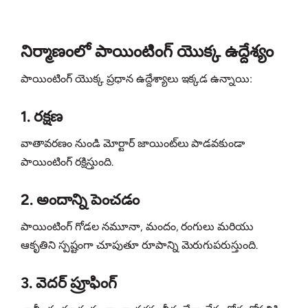
నిర్మాణంలో పాయింటింగ్ యొక్క ఉద్దేశ్యం
పాయింటింగ్ యొక్క ప్రధాన ఉద్దేశ్యాలు ఇక్కడ ఉన్నాయి:
1. రక్షణ
వాతావరణం నుండి మోర్టార్ జాయింట్‌లు పాడవకుండా
పాయింటింగ్ రక్షిస్తుంది.
2. అందాన్ని పెంచడం
పాయింటింగ్ గోడల నమూనా, మందం, రంగులు మరియు
ఆకృతిని స్పష్టంగా చూపుతూ రూపాన్ని మెరుగుపరుస్తుంది.
3. వెదర్ ప్రూఫింగ్