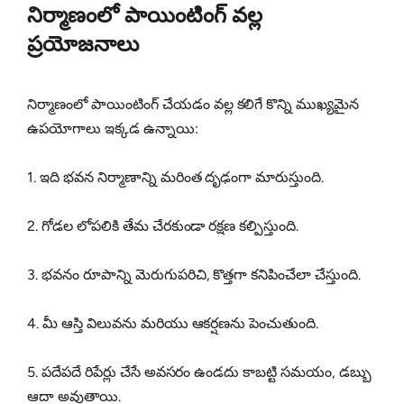
నిర్మాణంలో పాయింటింగ్ వల్ల
ప్రయోజనాలు
నిర్మాణంలో పాయింటింగ్ చేయడం వల్ల కలిగే కొన్ని ముఖ్యమైన
ఉపయోగాలు ఇక్కడ ఉన్నాయి:
1. ఇది భవన నిర్మాణాన్ని మరింత దృఢంగా మారుస్తుంది.
2. గోడల లోపలికి తేమ చేరకుండా రక్షణ కల్పిస్తుంది.
3. భవనం రూపాన్ని మెరుగుపరిచి, కొత్తగా కనిపించేలా చేస్తుంది.
4. మీ ఆస్తి విలువను మరియు ఆకర్షణను పెంచుతుంది.
5. పదేపదే రిపేర్లు చేసే అవసరం ఉండదు కాబట్టి సమయం, డబ్బు
ఆదా అవుతాయి.