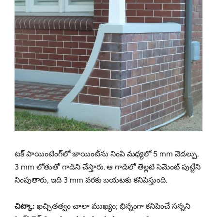
టక్ పాయింటింగ్‌లో జాయింట్‌ను నింపి మధ్యలో 5 mm వెడల్పు,
3 mm లోతుతో గాడిని చేస్తారు. ఆ గాడిలో తెల్లటి సిమెంట్ పుట్టీని
నింపుతారు, ఇది 3 mm వరకు బయటకు కనిపిస్తుంది.
చిట్కా:
ఖచ్చితత్వం చాలా ముఖ్యం; భిన్నంగా కనిపించే సన్నని