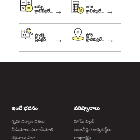
ఖర్చు
emi
కాలిక్యులేట
కాలిక్యులేట
ర్
ర్
ప్రొడక్ట్
స్టోర్
ప్రిడిక్టర్
కాలిక్యులేట
ర్
ఇంటి భవనం
పరిష్కారాలు
గృహ నిర్మాణ దశలు
హోమ్ బిల్డర్
వీడియోలు ఎలా చేయాలి
ఇంజనీర్లు / ఆర్కిటెక్ట్‌లు
కథనాలు ఎలా
కాంట్రాక్టర్లు