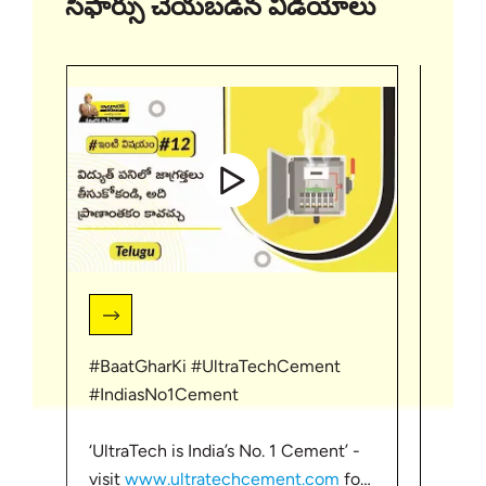
సిఫార్సు చేయబడిన వీడియోలు
#BaatGharKi #UltraTechCement
https
#IndiasNo1Cement
#Ult
‘UltraTech is India’s No. 1 Cement’ -
#hom
visit
www.ultratechcement.com
for