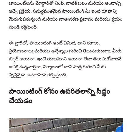
జాయింట్‌లను మోర్టార్‌తో నింపి, వాటికి బలం మరియు అందాన్ని
ఇచ్చే ప్రక్రియ. సమర్థవంతమైన పాయింటింగ్ మీ ఇంటి రూపాన్ని
మెరుగుపరుస్తుంది మరియు వాతావరణ ప్రభావం మరియు క్షయం
నుండి రక్షిస్తుంది.
ఈ బ్లాగ్‌లో, పాయింటింగ్ అంటే ఏమిటి, దాని రకాలు,
ప్రయోజనాలు మరియు ఉద్దేశ్యాల గురించి తెలుసుకుందాం. మీరు
బిల్డర్ అయినా, ఇంటి యజమాని అయినా లేదా తెలుసుకోవాలనే
ఆసక్తి ఉన్నవారైనా, నిర్మాణంలో దాని పాత్ర గురించి మీకు
స్పష్టమైన అవగాహన కల్పిస్తుంది.
పాయింటింగ్ కోసం ఉపరితలాన్ని సిద్ధం
చేయడం