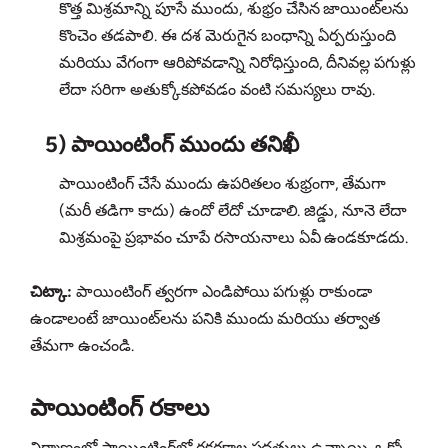
కొత్త మిశ్రమాన్ని పూసే ముందు, శుభ్రం చేసిన జాయింట్‌లను
కొంచెం తడపాలి. ఈ దశ మెరుగైన బంధాన్ని ఏర్పరుస్తుంది
మరియు వేగంగా ఆరిపోవడాన్ని నిరోధిస్తుంది, దీనివల్ల పగుళ్లు
లేదా సరిగా అతుక్కోకపోవడం వంటి సమస్యలు రావు.
5) పాయింటింగ్ ముందు తనిఖీ
పాయింటింగ్ చేసే ముందు ఉపరితలం శుభ్రంగా, తేమగా
(మరీ తడిగా కాదు) ఉందో లేదో చూడాలి. జిడ్డు, నూనె లేదా
మిశ్రమంపై ప్రభావం చూపే రసాయనాలు ఏవీ ఉండకూడదు.
చిట్కా:
పాయింటింగ్ త్వరగా ఎండిపోయి పగుళ్లు రాకుండా
ఉండాలంటే జాయింట్‌లను పనికి ముందు మరియు తర్వాత
తేమగా ఉంచండి.
పాయింటింగ్ రకాలు
నిర్మాణంలో పాయింటింగ్‌లో రకరకాల పద్ధతులు ఉన్నాయి. ఒక్కో