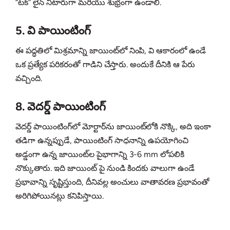
“టక్” లైన్ నిటారుగా మరియు శుభ్రంగా ఉండాలి.
5. వి పాయింటింగ్
ఈ పద్ధతిలో మిశ్రమాన్ని జాయింట్‌లో నింపి, వి ఆకారంలో ఉండే
ఒక ప్రత్యేక పరికరంతో గాడిని చేస్తారు. అందుకే దీనికి ఆ పేరు
వచ్చింది.
8. వెదర్డ్ పాయింటింగ్
వెదర్డ్ పాయింటింగ్‌లో మోర్టార్‌ను జాయింట్‌లోకి నొక్కి, అది ఇంకా
తడిగా ఉన్నప్పుడే, పాయింటింగ్ సాధనాన్ని ఉపయోగించి
అడ్డంగా ఉన్న జాయింట్‌ల పైభాగాన్ని 3-6 mm లోపలికి
నొక్కుతారు. ఇది జాయింట్ పై నుండి కిందకు వాలుగా ఉండే
ప్రభావాన్ని సృష్టిస్తుంది, దీనివల్ల అంచులు వాతావరణ ప్రభావంతో
అరిగిపోయినట్లు కనిపిస్తాయి.