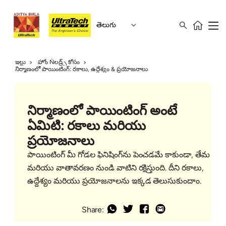
తెలుగు
ఇల్లు
హోం Ǹలడ్ర్స్ కోసం
నిర్మాణంలో పాయింటింగ్: రకాలు, ఉద్దేశ్యం & ప్రయోజనాలు
నిర్మాణంలో పాయింటింగ్ అంటే
ఏమిటి: రకాలు మరియు
ప్రయోజనాలు
పాయింటింగ్ మీ గోడల ఫినిషింగ్‌ను పెంచడమే కాకుండా, తేమ
మరియు వాతావరణం నుండి వాటిని రక్షిస్తుంది. దీని రకాలు,
ఉద్దేశ్యం మరియు ప్రయోజనాలను ఇక్కడ తెలుసుకుందాం.
Share: