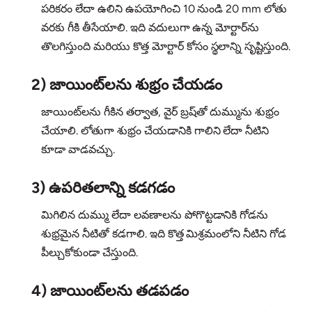
పరికరం లేదా ఉలిని ఉపయోగించి 10 నుండి 20 mm లోతు
వరకు గీకి తీసేయాలి. ఇది వదులుగా ఉన్న మోర్టార్‌ను
తొలగిస్తుంది మరియు కొత్త మోర్టార్ కోసం స్థలాన్ని సృష్టిస్తుంది.
2) జాయింట్‌లను శుభ్రం చేయడం
జాయింట్‌లను గీకిన తర్వాత, వైర్ బ్రష్‌తో దుమ్మును శుభ్రం
చేయాలి. లోతుగా శుభ్రం చేయడానికి గాలిని లేదా నీటిని
కూడా వాడవచ్చు.
3) ఉపరితలాన్ని కడగడం
మిగిలిన దుమ్ము లేదా లవణాలను పోగొట్టడానికి గోడను
శుభ్రమైన నీటితో కడగాలి. ఇది కొత్త మిశ్రమంలోని నీటిని గోడ
పీల్చుకోకుండా చేస్తుంది.
4) జాయింట్‌లను తడపడం