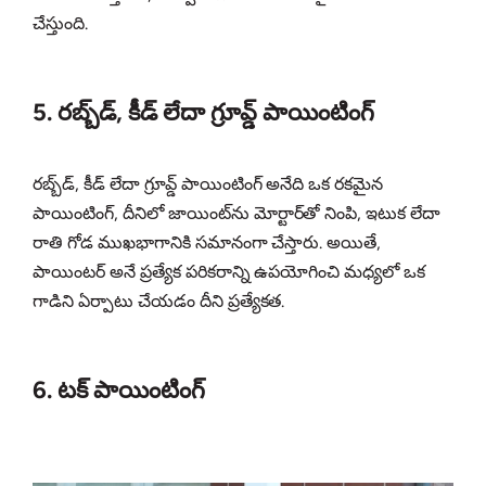
చేస్తుంది.
5. రబ్బ్‌డ్, కీడ్ లేదా గ్రూవ్డ్ పాయింటింగ్
రబ్బ్‌డ్, కీడ్ లేదా గ్రూవ్డ్ పాయింటింగ్ అనేది ఒక రకమైన
పాయింటింగ్, దీనిలో జాయింట్‌ను మోర్టార్‌తో నింపి, ఇటుక లేదా
రాతి గోడ ముఖభాగానికి సమానంగా చేస్తారు. అయితే,
పాయింటర్ అనే ప్రత్యేక పరికరాన్ని ఉపయోగించి మధ్యలో ఒక
గాడిని ఏర్పాటు చేయడం దీని ప్రత్యేకత.
6. టక్ పాయింటింగ్