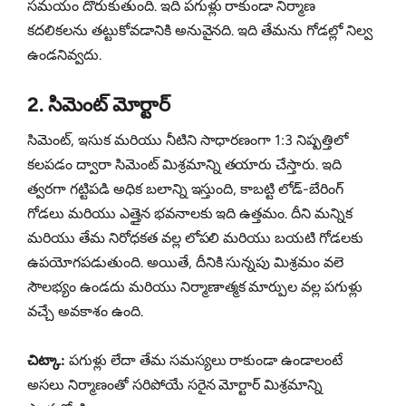
సమయం దొరుకుతుంది. ఇది పగుళ్లు రాకుండా నిర్మాణ
కదలికలను తట్టుకోవడానికి అనువైనది. ఇది తేమను గోడల్లో నిల్వ
ఉండనివ్వదు.
2. సిమెంట్ మోర్టార్
సిమెంట్, ఇసుక మరియు నీటిని సాధారణంగా 1:3 నిష్పత్తిలో
కలపడం ద్వారా సిమెంట్ మిశ్రమాన్ని తయారు చేస్తారు. ఇది
త్వరగా గట్టిపడి అధిక బలాన్ని ఇస్తుంది, కాబట్టి లోడ్-బేరింగ్
గోడలు మరియు ఎత్తైన భవనాలకు ఇది ఉత్తమం. దీని మన్నిక
మరియు తేమ నిరోధకత వల్ల లోపలి మరియు బయటి గోడలకు
ఉపయోగపడుతుంది. అయితే, దీనికి సున్నపు మిశ్రమం వలె
సౌలభ్యం ఉండదు మరియు నిర్మాణాత్మక మార్పుల వల్ల పగుళ్లు
వచ్చే అవకాశం ఉంది.
చిట్కా:
పగుళ్లు లేదా తేమ సమస్యలు రాకుండా ఉండాలంటే
అసలు నిర్మాణంతో సరిపోయే సరైన మోర్టార్ మిశ్రమాన్ని