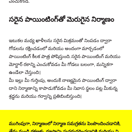
ఎంచుకోండి.
సరైన పాయింటింగ్‌తో మెరుగైన నిర్మాణం
ఇటుకల మధ్య ఖాళీలను సరైన మిశ్రమంతో నింపడం ద్వారా
గోడలను రక్షించడంలో మరియు అందంగా మార్చడంలో
పాయింటింగ్ కీలక పాత్ర పోషిస్తుంది. సరైన పాయింటింగ్ మరియు
మోర్టార్ రకాన్ని ఎంచుకోవడం మీ గోడలు బలంగా, మన్నికగా
ఉండేలా చేస్తుంది।
మీ ఇల్లు మీ గుర్తింపు, అందుకే నాణ్యమైన పాయింటింగ్ ద్వారా
దాని నిర్మాణాన్ని కాపాడుకోవడం మీ నివాస స్థలం పట్ల మీకున్న
శ్రద్ధను మరియు గర్వాన్ని ప్రతిబింబిస్తుంది।
ముగింపుగా, నిర్మాణంలో నిర్మాణ సమగ్రతను పెంపొందించడానికి,
తేమ నుండి రక్షణకు, రూపాన్ని పునరుద్ధరించడానికి మరియు ని