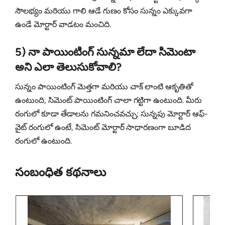
సౌలభ్యం మరియు గాలి ఆడే గుణం కోసం సున్నం ఎక్కువగా
ఉండే మోర్టార్ వాడటం మంచిది.
5) నా పాయింటింగ్ సున్నమా లేదా సిమెంటా
అని ఎలా తెలుసుకోవాలి?
సున్నం పాయింటింగ్ మెత్తగా మరియు చాక్ లాంటి ఆకృతితో
ఉంటుంది, సిమెంట్ పాయింటింగ్ చాలా గట్టిగా ఉంటుంది. మీరు
రంగులో కూడా తేడాలను గమనించవచ్చు; సున్నపు మోర్టార్ ఆఫ్-
వైట్ రంగులో ఉంటే, సిమెంట్ మోర్టార్ సాధారణంగా బూడిద
రంగులో ఉంటుంది.
సంబంధిత కథనాలు