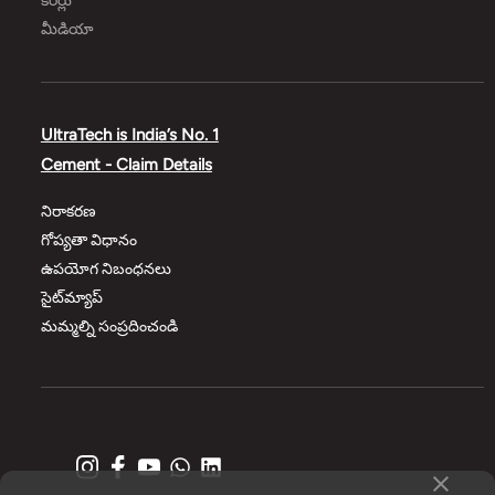
కెరీర్లు
మీడియా
UltraTech is India’s No. 1
Cement - Claim Details
నిరాకరణ
గోప్యతా విధానం
ఉపయోగ నిబంధనలు
సైట్‌మ్యాప్
మమ్మల్ని సంప్రదించండి