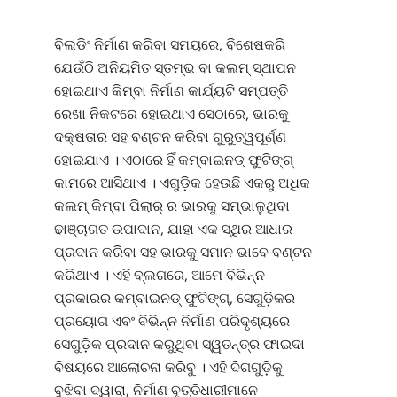
ବିଲଡିଂ ନିର୍ମାଣ କରିବା ସମୟରେ, ବିଶେଷକରି
ଯେଉଁଠି ଅନିୟମିତ ସ୍ତମ୍ଭ ବା କଲମ୍ ସ୍ଥାପନ
ହୋଇଥାଏ କିମ୍ବା ନିର୍ମାଣ କାର୍ଯ୍ୟଟି ସମ୍ପତ୍ତି
ରେଖା ନିକଟରେ ହୋଇଥାଏ ସେଠାରେ, ଭାରକୁ
ଦକ୍ଷତାର ସହ ବଣ୍ଟନ କରିବା ଗୁରୁତ୍ୱପୂର୍ଣ୍ଣ
ହୋଇଯାଏ । ଏଠାରେ ହିଁ କମ୍ବାଇନଡ୍ ଫୁଟିଙ୍ଗ୍
କାମରେ ଆସିଥାଏ । ଏଗୁଡ଼ିକ ହେଉଛି ଏକରୁ ଅଧିକ
କଲମ୍ କିମ୍ବା ପିଲାର୍ ର ଭାରକୁ ସମ୍ଭାଳୁଥିବା
ଢାଞ୍ଚାଗତ ଉପାଦାନ, ଯାହା ଏକ ସ୍ଥିର ଆଧାର
ପ୍ରଦାନ କରିବା ସହ ଭାରକୁ ସମାନ ଭାବେ ବଣ୍ଟନ
କରିଥାଏ । ଏହି ବ୍ଲଗରେ, ଆମେ ବିଭିନ୍ନ
ପ୍ରକାରର କମ୍ବାଇନଡ୍ ଫୁଟିଙ୍ଗ୍, ସେଗୁଡ଼ିକର
ପ୍ରୟୋଗ ଏବଂ ବିଭିନ୍ନ ନିର୍ମାଣ ପରିଦୃଶ୍ୟରେ
ସେଗୁଡ଼ିକ ପ୍ରଦାନ କରୁଥିବା ସ୍ୱତନ୍ତ୍ର ଫାଇଦା
ବିଷୟରେ ଆଲୋଚନା କରିବୁ । ଏହି ଦିଗଗୁଡ଼ିକୁ
ବୁଝିବା ଦ୍ୱାରା, ନିର୍ମାଣ ବୃତ୍ତିଧାରୀମାନେ