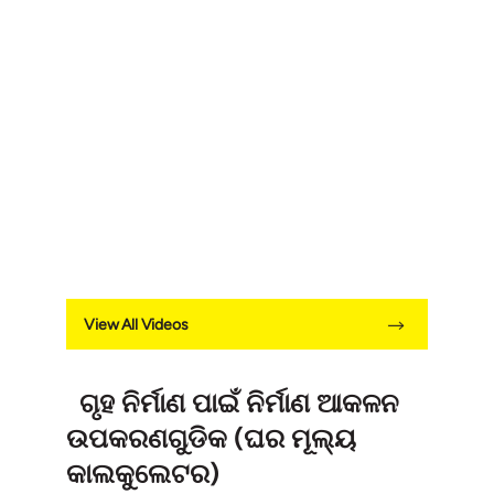
View All Videos
ଗୃହ ନିର୍ମାଣ ପାଇଁ ନିର୍ମାଣ ଆକଳନ
ଉପକରଣଗୁଡିକ (ଘର ମୂଲ୍ୟ
କାଲକୁଲେଟର)