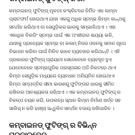
କମ୍ବାଇନଡ୍ ଫୁଟିଙ୍ଗ୍ ମୂଳତଃ କଂକ୍ରିଟରେ ନିର୍ମିତ ଏକ ଲମ୍ବା
ପ୍ଲାଟଫର୍ମ ହୋଇଥାଏ ଯାହା ଏକରୁ ଅଧିକ ସ୍ତମ୍ଭ କିମ୍ବା କାନ୍ଥକୁ
ସମର୍ଥନ କରିଥାଏ ବା ସେଗୁଡ଼ିକର ଭାରକୁ ସମ୍ଭାଳିଥାଏ । ଏହା
ଏକାଧିକ ବିଲଡିଂ ସ୍ତମ୍ଭ ପାଇଁ ଏକ ଅଂଶୀଦାର ଶଯ୍ୟା ଭଳି,
ଯାହାକୁ ପ୍ରତ୍ୟେକ ସ୍ତମ୍ଭ ବା କଲମ୍ ନିଜର ଓଜନକୁ ସମାନ ରୂପେ
ବିଭାଜନ କରିବା ପାଇଁ ମିଳିତ ଭାବେ ବ୍ୟବହାର କରିଥାନ୍ତି । ଏହି
ପ୍ରକାରର ଫୁଟିଙ୍ଗ୍ ପ୍ରାୟତଃ ସେତେବେଳେ ବ୍ୟବହୃତ ହୁଏ
ଯେତେବେଳେ ସ୍ତମ୍ଭଗୁଡିକ ପରସ୍ପରର ଅତି ନିକଟରେ ଥାଏ
କିମ୍ବା ସେଗୁଡ଼ିକ ମଧ୍ୟରେ ବ୍ୟବଧାନ ଅନିୟମିତ ହୋଇଥାଏ
କିମ୍ବା ସମ୍ପତ୍ତିର ସୀମା କାରଣରୁ ଫୁଟିଙ୍ଗର ଧାରକୁ ସୀମିତ
ରଖିବାର ଆବଶ୍ୟକତା ରହିଥାଏ । ଏକ କମ୍ବାଇନଡ୍ ଫୁଟିଙ୍ଗ୍‌ ର
ବିକଳ୍ପ ଚୟନ କରି, ଉପଲବ୍ଧ ସ୍ଥାନ କିମ୍ବା ନିର୍ମାଣ ଖର୍ଚ୍ଚ ସହ
ସାଲିସ୍ ନ କରି ଢାଞ୍ଚା ସନ୍ତୁଳିତ ସମର୍ଥନ ବଜାୟ ରଖିପାରିବ ।
କମ୍ବାଇନଡ୍ ଫୁଟିଙ୍ଗ୍ ର ବିଭିନ୍ନ
ପ୍ରକାରଭେଦ