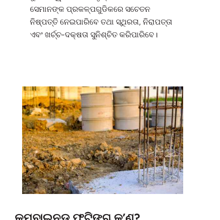
ସେମାନଙ୍କ ପ୍ରକଳ୍ପଗୁଡିକରେ ସଚେତନ
ନିଷ୍ପତ୍ତି ନେଇପାରିବେ ତଥା ସ୍ଥିରତା, ନିରାପତ୍ତା
ଏବଂ ଖର୍ଚ୍ଚ-ଦକ୍ଷତା ସୁନିଶ୍ଚିତ କରିପାରିବେ।
କମ୍ବାଇନଡ୍ ଫୁଟିଙ୍ଗ୍ କ’ଣ?