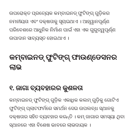
ଉପରୋକ୍ତ ପ୍ରତ୍ୟେକ କମ୍ବାଇନଡ୍ ଫୁଟିଙ୍ଗ୍ ଗୁଡ଼ିକର
ନମନୀୟତା ଏବଂ ଦକ୍ଷତାକୁ ସୂଚାଇଥାଏ । ଆହ୍ୱାନପୂର୍ଣ୍ଣ
ପରିବେଶରେ ଆଧୁନିକ ନିର୍ମାଣ ପାଇଁ ଏହା ଏକ ଗୁରୁତ୍ୱପୂର୍ଣ୍ଣ
ଉପାଦାନ ସାବ୍ୟସ୍ତ ହୋଇଥାଏ ।
କମ୍ବାଇନଡ୍ ଫୁଟିଙ୍ଗ୍ ଫାଉଣ୍ଡେସନର
ଲାଭ
୧. ଜାଗା ବ୍ୟବହାରର କୁଶଳତା
କମ୍ବାଇନଡ୍ ଫୁଟିଙ୍ଗ୍ ଗୁଡ଼ିକ ଏକାଧିକ କଲମ୍ ଗୁଡ଼ିକୁ ଗୋଟିଏ
ଫୁଟିଙ୍ଗ୍ ପ୍ଲାଟଫର୍ମରେ ସମର୍ଥନ ଦେଇ ଉପଲବ୍ଧ ସ୍ଥାନକୁ
ଦକ୍ଷତାର ସହିତ ବ୍ୟବହାର କରନ୍ତି । କମ୍ ଜାଗାର ସମସ୍ୟା ଥିବା
ସ୍ଥାନରେ ଏହା ବିଶେଷ ଭାବରେ ଲାଭଦାୟକ ।