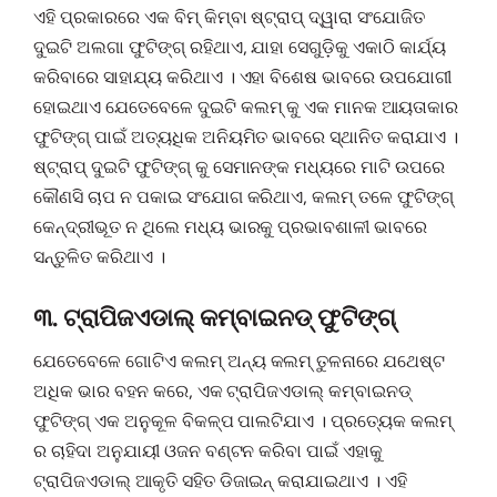
ଏହି ପ୍ରକାରରେ ଏକ ବିମ୍ କିମ୍ବା ଷ୍ଟ୍ରାପ୍ ଦ୍ୱାରା ସଂଯୋଜିତ
ଦୁଇଟି ଅଲଗା ଫୁଟିଙ୍ଗ୍ ରହିଥାଏ, ଯାହା ସେଗୁଡ଼ିକୁ ଏକାଠି କାର୍ଯ୍ୟ
କରିବାରେ ସାହାଯ୍ୟ କରିଥାଏ । ଏହା ବିଶେଷ ଭାବରେ ଉପଯୋଗୀ
ହୋଇଥାଏ ଯେତେବେଳେ ଦୁଇଟି କଲମ୍ କୁ ଏକ ମାନକ ଆୟତାକାର
ଫୁଟିଙ୍ଗ୍ ପାଇଁ ଅତ୍ୟଧିକ ଅନିୟମିତ ଭାବରେ ସ୍ଥାନିତ କରାଯାଏ ।
ଷ୍ଟ୍ରାପ୍ ଦୁଇଟି ଫୁଟିଙ୍ଗ୍ କୁ ସେମାନଙ୍କ ମଧ୍ୟରେ ମାଟି ଉପରେ
କୌଣସି ଚାପ ନ ପକାଇ ସଂଯୋଗ କରିଥାଏ, କଲମ୍ ତଳେ ଫୁଟିଙ୍ଗ୍
କେନ୍ଦ୍ରୀଭୂତ ନ ଥିଲେ ମଧ୍ୟ ଭାରକୁ ପ୍ରଭାବଶାଳୀ ଭାବରେ
ସନ୍ତୁଳିତ କରିଥାଏ ।
୩. ଟ୍ରାପିଜଏଡାଲ୍ କମ୍ବାଇନଡ୍ ଫୁଟିଙ୍ଗ୍
ଯେତେବେଳେ ଗୋଟିଏ କଲମ୍ ଅନ୍ୟ କଲମ୍ ତୁଳନାରେ ଯଥେଷ୍ଟ
ଅଧିକ ଭାର ବହନ କରେ, ଏକ ଟ୍ରାପିଜଏଡାଲ୍ କମ୍ବାଇନଡ୍
ଫୁଟିଙ୍ଗ୍ ଏକ ଅନୁକୂଳ ବିକଳ୍ପ ପାଲଟିଯାଏ । ପ୍ରତ୍ୟେକ କଲମ୍
ର ଚାହିଦା ଅନୁଯାୟୀ ଓଜନ ବଣ୍ଟନ କରିବା ପାଇଁ ଏହାକୁ
ଟ୍ରାପିଜଏଡାଲ୍ ଆକୃତି ସହିତ ଡିଜାଇନ୍ କରାଯାଇଥାଏ । ଏହି