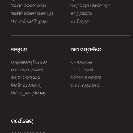
‘କେମିତି କରିବେ’ ଭିଡିଓ
ଇଞ୍ଜିନିୟର୍ସ / ଆର୍କିଟେକ୍ଟ
‘କେମିତି କରିବେ’ ଆଲେଖ୍ୟ
କଣ୍ଟ୍ରାକ୍ଟର
ଘର ପାଇଁ ପ୍ଲାନିଂ ଟୁଲ୍‌‌ସ
ରାଜମିସ୍ତ୍ରୀ
ଉତ୍ପାଦ
ଆମ ସମ୍ପର୍କରେ
ଅଲ୍‌‌ଟ୍ରାଟେକ୍ ସିମେଣ୍ଟ
ଏକ ଝଲକରେ
ରେଡି ମିକ୍ସ କଂକ୍ରିଟ୍
ଆମର କାହାଣୀ
ବିଲ୍‌‌ଡିଂ ସଲ୍ୟୁସନ୍ସ
ନିର୍ଦ୍ଦେଶକ ମଣ୍ଡଳୀ
ବିଲ୍‌‌ଡିଂ ପ୍ରଡକ୍ଟସ୍
ଆମର ମୂଲ୍ୟବୋଧ
ବିର୍ଲା ହ୍ୱାଇଟ୍ ସିମେଣ୍ଟ
କର୍ପୋରେଟ୍