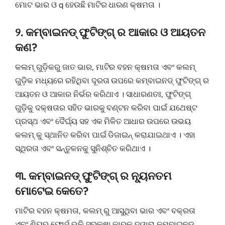
ମୋଟ ଭାର ଓ q ହେଉଛି ମାଟିର ଧାରଣ କ୍ଷମତା ।
୨. କମ୍ବାଇନଡ୍ ଫୁଟିଙ୍ଗ୍ ର ଆକାର ଓ ଆୟତନ
କଣ?
କଲମ୍ ଗୁଡ଼ିକରୁ ଜାତ ଭାର, ମାଟିର ବହନ କ୍ଷମତା ଏବଂ କଲମ୍
ଗୁଡ଼ିକ ମଧ୍ୟରେ ରହିଥିବା ଦୂରତା ଉପରେ କମ୍ବାଇନଡ୍ ଫୁଟିଙ୍ଗ୍ ର
ଆୟତନ ଓ ଆକାର ନିର୍ଭର କରିଥାଏ । ସାଧାରଣତଃ, ଫୁଟିଙ୍ଗ୍
ଗୁଡ଼ିକୁ ଦକ୍ଷତାର ସହିତ ଭାରକୁ ବଣ୍ଟନ କରିବା ପାଇଁ ଯଥେଷ୍ଟ
ପ୍ରସ୍ଥ ଏବଂ ଦୈର୍ଘ୍ୟ ସହ ଏକ ମିଳିତ ଆଧାର ଉପରେ ଉଭୟ
କଲମ୍ କୁ ସ୍ଥାନିତ କରିବା ପାଇଁ ଡିଜାଇନ୍ କରାଯାଇଥାଏ । ଏହା
ସ୍ଥିରତା ଏବଂ ସନ୍ତୁଳନକୁ ସୁନିଶ୍ଚିତ କରିଥାଏ ।
୩. କମ୍ବାଇନଡ୍ ଫୁୁଟିଙ୍ଗ୍ ର ନ୍ୟୂନତମ
ମୋଟେଇ କେତେ?
ମାଟିର ବହନ କ୍ଷମତା, କଲମ୍ ରୁ ଆସୁଥିବା ଭାର ଏବଂ ବକ୍ରତା
ଏବଂ ଶିୟର୍ ଫୋର୍ସ ଭଳି ସୁରକ୍ଷା କାରକ ଦ୍ୱାରା କମ୍ବାଇନଡ୍