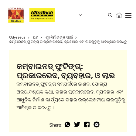
Odysseus
ଘର
ଗୃହନିର୍ମାତାଙ୍କ ପାଇଁ
କମ୍ବାଇନଡ୍ ଫୁଟିଙ୍ଗ୍ ର ପ୍ରକାରଭେଦ, ବ୍ୟବହାର ଏବଂ ଲାଭଗୁଡ଼ିକୁ ଆବିଷ୍କାର କରନ୍ତୁ
କମ୍ବାଇନଡ୍ ଫୁଟିଙ୍ଗ୍:
ପ୍ରକାରଭେଦ, ବ୍ୟବହାର, ଓ ଲାଭ
କମ୍ବାଇନଡ୍ ଫୁଟିଙ୍ଗ ସମ୍ପର୍କରେ ଜାଣିବା ଯୋଗ୍ୟ
ଅତ୍ୟାବଶ୍ୟକ କଥା, ତାହାର ପ୍ରକାରଭେଦ, ବ୍ୟବହାର ଏବଂ
ଆଧୁନିକ ନିର୍ମାଣ କାର୍ଯ୍ୟରେ ତାହାର ଉଲ୍ଲେଖନୀୟ ଲାଭଗୁଡ଼ିକୁ
ଆବିଷ୍କାର କରନ୍ତୁ ।
Share: