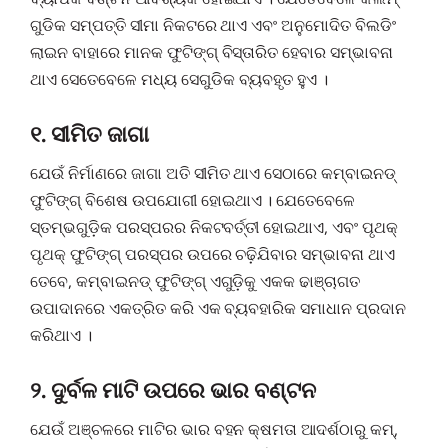
ଗୁଡିକ ସମ୍ପତ୍ତି ସୀମା ନିକଟରେ ଥାଏ ଏବଂ ଅନୁମୋଦିତ ବିଲଡିଂ
ଲାଇନ ବାହାରେ ମାନକ ଫୁଟିଙ୍ଗ୍ ବିସ୍ତାରିତ ହେବାର ସମ୍ଭାବନା
ଥାଏ ସେତେବେଳେ ମଧ୍ୟ ସେଗୁଡିକ ବ୍ୟବହୃତ ହୁଏ ।
୧. ସୀମିତ ଜାଗା
ଯେଉଁ ନିର୍ମାଣରେ ଜାଗା ଅତି ସୀମିତ ଥାଏ ସେଠାରେ କମ୍ବାଇନଡ୍
ଫୁଟିଙ୍ଗ୍ ବିଶେଷ ଉପଯୋଗୀ ହୋଇଥାଏ । ଯେତେବେଳେ
ସ୍ତମ୍ଭଗୁଡ଼ିକ ପରସ୍ପରର ନିକଟବର୍ତ୍ତୀ ହୋଇଥାଏ, ଏବଂ ପୃଥକ୍
ପୃଥକ୍ ଫୁଟିଙ୍ଗ୍ ପରସ୍ପର ଉପରେ ଚଢ଼ିଯିବାର ସମ୍ଭାବନା ଥାଏ
ତେବେ, କମ୍ବାଇନଡ୍ ଫୁଟିଙ୍ଗ୍ ଏଗୁଡ଼ିକୁ ଏକକ ଢାଞ୍ଚାଗତ
ଉପାଦାନରେ ଏକତ୍ରିତ କରି ଏକ ବ୍ୟବହାରିକ ସମାଧାନ ପ୍ରଦାନ
କରିଥାଏ ।
୨. ଦୁର୍ବଳ ମାଟି ଉପରେ ଭାର ବଣ୍ଟନ
ଯେଉଁ ଅଞ୍ଚଳରେ ମାଟିର ଭାର ବହନ କ୍ଷମତା ଆଦର୍ଶଠାରୁ କମ୍,