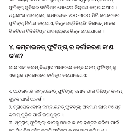
ଫୁଟିଙ୍ଗ୍ ଗୁଡ଼ିକର ସର୍ବନିମ୍ନ ମୋଟେଇ ନିରୂପଣ କରାଯାଇଥାଏ ।
ଅଧିକାଂଶ ମାମଲାରେ, ସାଧାରଣତଃ ୨୦୦-୩୦୦ ମିମି ମୋଟେଇର
ଫୁଟିଙ୍ଗ୍ ନିର୍ମାଣ କରାଯାଏ, କିନ୍ତୁ ଇଞ୍ଜିନିୟରିଂ ଡିଜାଇନ୍ ମାନକ
ଭିତ୍ତିରେ ବିନିର୍ଦ୍ଦିଷ୍ଟ ଆବଶ୍ୟକତା ଭିନ୍ନ ହୋଇପାରେ ।
୪. କମ୍ବାଇନଡ୍ ଫୁଟିଙ୍ଗ୍ ର ବର୍ଗୀକରଣ କ’ଣ
କ’ଣ?
ଭାର ଏବଂ କଲମ୍ ବିନ୍ୟାସ ଆଧାରରେ କମ୍ବାଇନଡ୍ ଫୁଟିଙ୍ଗ୍ କୁ
ଏକାଧିକ ପ୍ରକାରରେ ବର୍ଗୀକୃତ କରାଯାଇଥାଏ:
୧. ଆୟତାକାର କମ୍ବାଇନଡ୍ ଫୁଟିଙ୍ଗ୍: ସମାନ ଭାର ବିଶିଷ୍ଟ କଲମ୍
ଗୁଡ଼ିକ ପାଇଁ ଆଦର୍ଶ ।
୨. ଟ୍ରାପେଜଏଡାଲ୍ କମ୍ବାଇନଡ୍ ଫୁଟିଙ୍ଗ୍: ଅସମାନ ଭାର ବିଶିଷ୍ଟ
କଲମ୍ ଗୁଡ଼ିକ ପାଇଁ ଉପଯୁକ୍ତ ।
୩. ଷ୍ଟ୍ରାପ୍ ଫୁଟିଙ୍ଗ୍: ଭାରକୁ ସମାନ ଭାବେ ବଣ୍ଟନ କରିବା ପାଇଁ
ଗୋଟିଏ ବିମ୍ ସହିତ ଦୁଇଟି ଫୁଟିଙ୍ଗ୍ କୁ ସଂଯୋଗ କରିଥାଏ ।