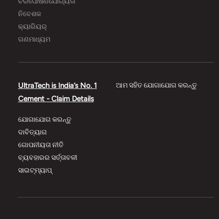
ଚିରପୋଷଣଯୋଗ୍ୟତା
ନିବେଶକ
କ୍ୟାରିୟର୍
ଗଣମାଧ୍ୟମ
UltraTech is India’s No. 1
ଆମ ସହିତ ଯୋଗାଯୋଗ କରନ୍ତୁ
Cement - Claim Details
ଯୋଗାଯୋଗ କରନ୍ତୁ
ଦାବିତ୍ୟାଗ
ଗୋପନୀୟତା ନୀତି
ବ୍ୟବହାରର ସର୍ତ୍ତାବଳୀ
ସାଇଟ୍‌‌ମ୍ୟାପ୍