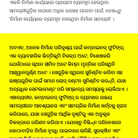
ଏଭଳି ନିର୍ମାଣ କାର୍ଯ୍ୟରେ ପ୍ରାୟତଃ ବ୍ୟବହୃତ ହେଉଥିବା
ସାମଗ୍ରୀଗୁଡ଼ିକ ଉପରେ ଅଧିକ ଧାରଣା ପାଇବା ପାଇଁ, ଦେଖନ୍ତୁ
‘ନିର୍ମାଣ କାର୍ଯ୍ୟରେ ବ୍ୟବହୃତ ହେଉଥିବା ନିର୍ମାଣ ସାମଗ୍ରୀ’ ।
ଅତଏବ, ଅନେକ ନିର୍ମାଣ ପରିଦୃଶ୍ୟ ପାଇଁ କମ୍ବାଇନଡ୍ ଫୁଟିଙ୍ଗ୍
ଏକ ବ୍ୟାବହାରିକ ଭିତ୍ତିଭୂମି ବିକଳ୍ପ ଅଟେ, ବିଶେଷକରି
ଯେଉଁଠାରେ ସ୍ଥାନ ସୀମିତ ଅଟେ କିମ୍ବା ମୃତ୍ତିକା ପରିସ୍ଥିତି
ଆହ୍ୱାନପୂର୍ଣ୍ଣ ଅଟେ । ସେଗୁଡ଼ିକ ସ୍ଥିରତା ସୁନିଶ୍ଚିତ କରିବା ସହ
ଢାଞ୍ଚାଗୁଡିକ ପାଇଁ ସମାନ ଲୋଡ୍ ବଣ୍ଟନ ସୁନିଶ୍ଚିତ କରନ୍ତି, ଯାହା
ଅତ୍ୟଧିକ ସେଟଲମେଣ୍ଟ ପରି ସମ୍ଭାବ୍ୟ ସମସ୍ୟାକୁ ରୋକିଥାଏ ।
ଏହାବ୍ୟତୀତ, କମ୍ବାଇନଡ୍ ଫୁଟିଙ୍ଗ୍ ର ବ୍ୟବହାର ଉଭୟ
ସାମଗ୍ରୀଗତ ଆବଶ୍ୟକତା ଏବଂ ସାମଗ୍ରିକ ନିର୍ମାଣ ଖର୍ଚ୍ଚକୁ ହ୍ରାସ
କରିପାରେ, ଯାହା ସେଗୁଡ଼ିକ ଆର୍ଥିକ ଦୃଷ୍ଟିରୁ ଏକ ଅନୁକୂଳ
ବିକଳ୍ପରେ ପରିଣତ କରିଥାଏ । ଯେହେତୁ ବିଭିନ୍ନ ପରିବେଶରେ
କୋଠାବାଡ଼ିର ନିର୍ମାଣ ବୃଦ୍ଧି ପାଇବାରେ ଲାଗିଛି, ସୁରକ୍ଷିତ ଏବଂ