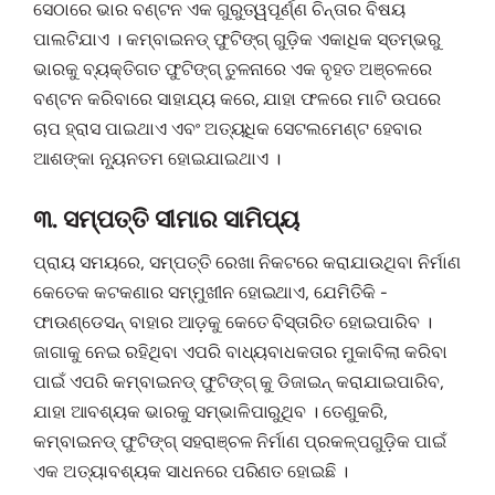
ସେଠାରେ ଭାର ବଣ୍ଟନ ଏକ ଗୁରୁତ୍ୱପୂର୍ଣ୍ଣ ଚିନ୍ତାର ବିଷୟ
ପାଲଟିଯାଏ । କମ୍ବାଇନଡ୍ ଫୁଟିଙ୍ଗ୍ ଗୁଡ଼ିକ ଏକାଧିକ ସ୍ତମ୍ଭରୁ
ଭାରକୁ ବ୍ୟକ୍ତିଗତ ଫୁଟିଙ୍ଗ୍ ତୁଳନାରେ ଏକ ବୃହତ ଅଞ୍ଚଳରେ
ବଣ୍ଟନ କରିବାରେ ସାହାଯ୍ୟ କରେ, ଯାହା ଫଳରେ ମାଟି ଉପରେ
ଚାପ ହ୍ରାସ ପାଇଥାଏ ଏବଂ ଅତ୍ୟଧିକ ସେଟଲମେଣ୍ଟ ହେବାର
ଆଶଙ୍କା ନ୍ୟୂନତମ ହୋଇଯାଇଥାଏ ।
୩. ସମ୍ପତ୍ତି ସୀମାର ସାମିପ୍ୟ
ପ୍ରାୟ ସମୟରେ, ସମ୍ପତ୍ତି ରେଖା ନିକଟରେ କରାଯାଉଥିବା ନିର୍ମାଣ
କେତେକ କଟକଣାର ସମ୍ମୁଖୀନ ହୋଇଥାଏ, ଯେମିତିକି -
ଫାଉଣ୍ଡେସନ୍ ବାହାର ଆଡ଼କୁ କେତେ ବିସ୍ତାରିତ ହୋଇପାରିବ ।
ଜାଗାକୁ ନେଇ ରହିଥିବା ଏପରି ବାଧ୍ୟବାଧକତାର ମୁକାବିଲା କରିବା
ପାଇଁ ଏପରି କମ୍ବାଇନଡ୍ ଫୁଟିଙ୍ଗ୍ କୁ ଡିଜାଇନ୍ କରାଯାଇପାରିବ,
ଯାହା ଆବଶ୍ୟକ ଭାରକୁ ସମ୍ଭାଳିପାରୁଥିବ । ତେଣୁକରି,
କମ୍ବାଇନଡ୍ ଫୁଟିଙ୍ଗ୍ ସହରାଞ୍ଚଳ ନିର୍ମାଣ ପ୍ରକଳ୍ପଗୁଡ଼ିକ ପାଇଁ
ଏକ ଅତ୍ୟାବଶ୍ୟକ ସାଧନରେ ପରିଣତ ହୋଇଛି ।