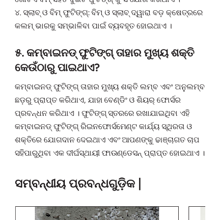
୪. ସ୍ଲାବ୍ ଓ ବିମ୍ ଫୁଟିଙ୍ଗ୍: ବିମ୍ ଓ ସ୍ଲାବ୍ ଦ୍ୱାରା ବଡ଼ କ୍ଷେତ୍ରରେ
କଲମ୍ ଭାରକୁ ସମ୍ଭାଳିବା ପାଇଁ ବ୍ୟବହୃତ ହୋଇଥାଏ ।
୫. କମ୍ବାଇନଡ୍ ଫୁଟିଙ୍ଗ୍ ତାହାର ମୁଖ୍ୟ ଶକ୍ତି
କେଉଁଠାରୁ ପାଇଥାଏ?
କମ୍ବାଇନଡ୍ ଫୁଟିଙ୍ଗ୍ ତାହାର ମୁଖ୍ୟ ଶକ୍ତି ଲମ୍ବ ଏବଂ ଅନୁଲମ୍ବ
ଛଡ଼ରୁ ପ୍ରାପ୍ତ କରିଥାଏ, ଯାହା ବେଣ୍ଡିଂ ଓ ଶିୟର୍ ଫୋର୍ସର
ପ୍ରବନ୍ଧନ କରିଥାଏ । ଫୁଟିଙ୍ଗ୍ ସ୍ତରରେ ରଖାଯାଇଥିବା ଏହି
କମ୍ବାଇନଡ୍ ଫୁଟିଙ୍ଗ୍ ରିଇନଫୋର୍ସମେଣ୍ଟ କାର୍ଯ୍ୟ ସ୍ଥିରତା ଓ
ଶକ୍ତିରେ ଯୋଗଦାନ ଦେଇଥାଏ ଏବଂ ଆପଣଙ୍କୁ ଢାଞ୍ଚାଗତ ଚାପ
ସହିପାରୁଥିବା ଏକ ଦୀର୍ଘସ୍ଥାୟୀ ଫାଉଣ୍ଡେସନ୍ ପ୍ରାପ୍ତ ହୋଇଥାଏ ।
ସମ୍ବନ୍ଧୀୟ ପ୍ରବନ୍ଧଗୁଡ଼ିକ |