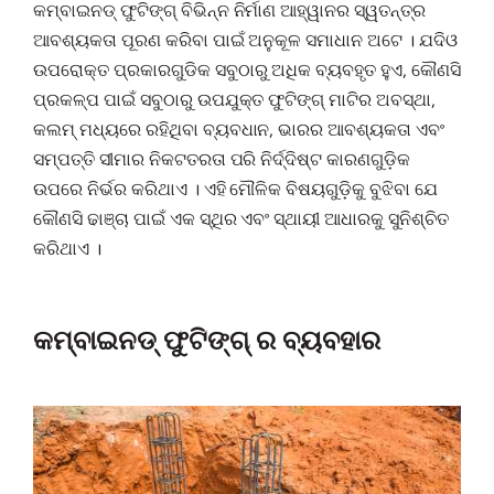
କମ୍ବାଇନଡ୍ ଫୁଟିଙ୍ଗ୍ ବିଭିନ୍ନ ନିର୍ମାଣ ଆହ୍ୱାନର ସ୍ୱତନ୍ତ୍ର
ଆବଶ୍ୟକତା ପୂରଣ କରିବା ପାଇଁ ଅନୁକୂଳ ସମାଧାନ ଅଟେ । ଯଦିଓ
ଉପରୋକ୍ତ ପ୍ରକାରଗୁଡିକ ସବୁଠାରୁ ଅଧିକ ବ୍ୟବହୃତ ହୁଏ, କୌଣସି
ପ୍ରକଳ୍ପ ପାଇଁ ସବୁଠାରୁ ଉପଯୁକ୍ତ ଫୁଟିଙ୍ଗ୍ ମାଟିର ଅବସ୍ଥା,
କଲମ୍ ମଧ୍ୟରେ ରହିଥିବା ବ୍ୟବଧାନ, ଭାରର ଆବଶ୍ୟକତା ଏବଂ
ସମ୍ପତ୍ତି ସୀମାର ନିକଟତରତା ପରି ନିର୍ଦ୍ଦିଷ୍ଟ କାରଣଗୁଡ଼ିକ
ଉପରେ ନିର୍ଭର କରିଥାଏ । ଏହି ମୌଳିକ ବିଷୟଗୁଡ଼ିକୁ ବୁଝିବା ଯେ
କୌଣସି ଢାଞ୍ଚା ପାଇଁ ଏକ ସ୍ଥିର ଏବଂ ସ୍ଥାୟୀ ଆଧାରକୁ ସୁନିଶ୍ଚିତ
କରିଥାଏ ।
କମ୍ବାଇନଡ୍ ଫୁଟିଙ୍ଗ୍ ର ବ୍ୟବହାର