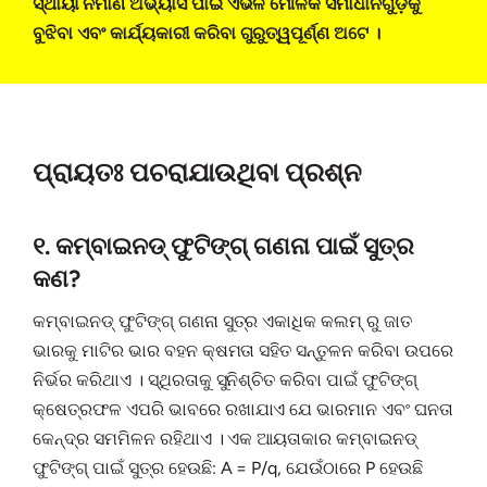
ସ୍ଥାୟୀ ନିର୍ମାଣ ଅଭ୍ୟାସ ପାଇଁ ଏଭଳି ମୌଳିକ ସମାଧାନଗୁଡ଼ିକୁ
ବୁଝିବା ଏବଂ କାର୍ଯ୍ୟକାରୀ କରିବା ଗୁରୁତ୍ୱପୂର୍ଣ୍ଣ ଅଟେ ।
ପ୍ରାୟତଃ ପଚରାଯାଉଥିବା ପ୍ରଶ୍ନ
୧. କମ୍ବାଇନଡ୍ ଫୁଟିଙ୍ଗ୍ ଗଣନା ପାଇଁ ସୁତ୍ର
କଣ?
କମ୍ବାଇନଡ୍ ଫୁଟିଙ୍ଗ୍ ଗଣନା ସୁତ୍ର ଏକାଧିକ କଲମ୍ ରୁ ଜାତ
ଭାରକୁ ମାଟିର ଭାର ବହନ କ୍ଷମତା ସହିତ ସନ୍ତୁଳନ କରିବା ଉପରେ
ନିର୍ଭର କରିଥାଏ । ସ୍ଥିରତାକୁ ସୁନିଶ୍ଚିତ କରିବା ପାଇଁ ଫୁଟିଙ୍ଗ୍
କ୍ଷେତ୍ରଫଳ ଏପରି ଭାବରେ ରଖାଯାଏ ଯେ ଭାରମାନ ଏବଂ ଘନତା
କେନ୍ଦ୍ର ସମମିଳନ ରହିଥାଏ । ଏକ ଆୟତାକାର କମ୍ବାଇନଡ୍
ଫୁଟିଙ୍ଗ୍ ପାଇଁ ସୁତ୍ର ହେଉଛି: A = P/q, ଯେଉଁଠାରେ P ହେଉଛି