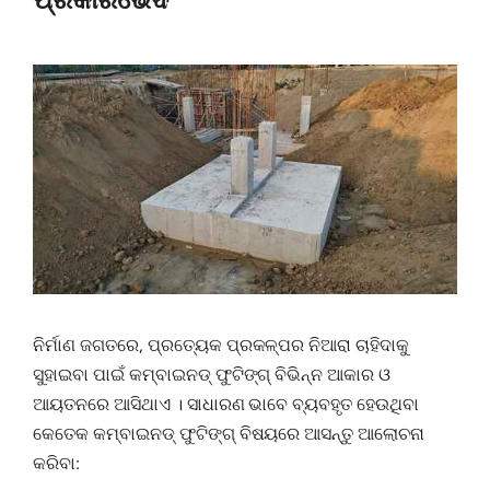
ନିର୍ମାଣ ଜଗତରେ, ପ୍ରତ୍ୟେକ ପ୍ରକଳ୍ପର ନିଆରା ଚାହିଦାକୁ
ସୁହାଇବା ପାଇଁ କମ୍ବାଇନଡ୍ ଫୁଟିଙ୍ଗ୍ ବିଭିନ୍ନ ଆକାର ଓ
ଆୟତନରେ ଆସିଥାଏ । ସାଧାରଣ ଭାବେ ବ୍ୟବହୃତ ହେଉଥିବା
କେତେକ କମ୍ବାଇନଡ୍ ଫୁଟିଙ୍ଗ୍ ବିଷୟରେ ଆସନ୍ତୁ ଆଲୋଚନା
କରିବା: