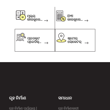
ମୂଲ୍ୟ
EMI
କାଲକୁଲେଟ
କାଲକୁଲେଟ
ର
ର୍
ପ୍ରଡକ୍ଟ
ଷ୍ଟୋର୍
ପ୍ରେଡିକ୍ଟ
ଲୋକେଟର୍
ର
ଗୃହ ନିର୍ମାଣ
ସମାଧାନ
ଗୃହ ନିର୍ମାଣ ପର୍ଯ୍ୟାୟ |
ଗୃହ ନିର୍ମାଣକାରୀ