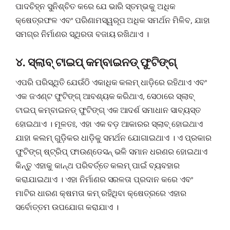
ପାଦଚିହ୍ନ ସୁନିଶ୍ଚିତ କରେ ଯେ ଭାରି ସ୍ତମ୍ଭକୁ ଅଧିକ
କ୍ଷେତ୍ରଫଳ ଏବଂ ପରିଣାମସ୍ୱରୂପ ଅଧିକ ସମର୍ଥନ ମିଳିବ, ଯାହା
ସମଗ୍ର ନିର୍ମାଣର ସ୍ଥିରତା ବଜାୟ ରଖିଥାଏ ।
୪. ସ୍ଲାବ୍ ଟାଇପ୍ କମ୍ବାଇନଡ୍ ଫୁଟିଙ୍ଗ୍
ଏପରି ପରିସ୍ଥିତି ଯେଉଁଠି ଏକାଧିକ କଲମ୍ ଧାଡ଼ିରେ ରହିଥାଏ ଏବଂ
ଏକ ଜଏଣ୍ଟ ଫୁଟିଙ୍ଗ୍ ଆବଶ୍ୟକ କରିଥାଏ, ସେଠାରେ ସ୍ଲାବ୍
ଟାଇପ୍ କମ୍ବାଇନଡ୍ ଫୁଟିଙ୍ଗ୍ ଏକ ଆଦର୍ଶ ସମାଧାନ ସାବ୍ୟସ୍ତ
ହୋଇଥାଏ । ମୂଳତଃ, ଏହା ଏକ ବଡ଼ ଆକାରର ସ୍ଲାବ୍ ହୋଇଥାଏ
ଯାହା କଲମ୍ ଗୁଡ଼ିକର ଧାଡ଼ିକୁ ସମର୍ଥନ ଯୋଗାଇଥାଏ । ଏ ପ୍ରକାର
ଫୁଟିଙ୍ଗ୍ ଷ୍ଟ୍ରିପ୍ ଫାଉଣ୍ଡେସନ୍ ଭଳି ସମାନ ଧରଣର ହୋଇଥାଏ
କିନ୍ତୁ ଏହାକୁ କାନ୍ଥ ପରିବର୍ତ୍ତେ କଲମ୍ ପାଇଁ ବ୍ୟବହାର
କରାଯାଇଥାଏ । ଏହା ନିର୍ମାଣର ସରଳତା ପ୍ରଦାନ କରେ ଏବଂ
ମାଟିର ଧାରଣ କ୍ଷମତା କମ୍ ରହିଥିବା କ୍ଷେତ୍ରରେ ଏହାର
ସର୍ବୋତ୍ତମ ଉପଯୋଗ କରାଯାଏ ।