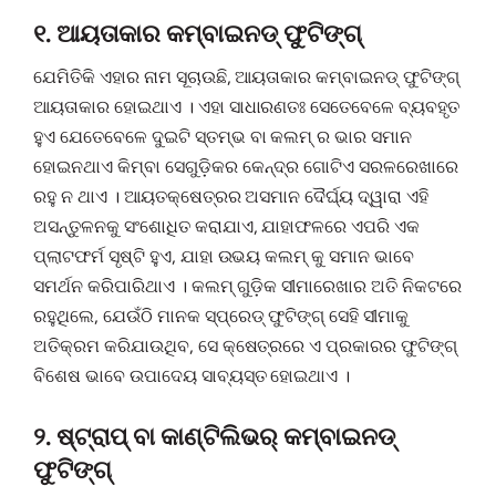
୧. ଆୟତାକାର କମ୍ବାଇନଡ୍ ଫୁଟିଙ୍ଗ୍
ଯେମିତିକି ଏହାର ନାମ ସୂଚାଉଛି, ଆୟତାକାର କମ୍ବାଇନଡ୍ ଫୁଟିଙ୍ଗ୍
ଆୟତାକାର ହୋଇଥାଏ । ଏହା ସାଧାରଣତଃ ସେତେବେଳେ ବ୍ୟବହୃତ
ହୁଏ ଯେତେବେଳେ ଦୁଇଟି ସ୍ତମ୍ଭ ବା କଲମ୍ ର ଭାର ସମାନ
ହୋଇନଥାଏ କିମ୍ବା ସେଗୁଡ଼ିକର କେନ୍ଦ୍ର ଗୋଟିଏ ସରଳରେଖାରେ
ରହୁ ନ ଥାଏ । ଆୟତକ୍ଷେତ୍ରର ଅସମାନ ଦୈର୍ଘ୍ୟ ଦ୍ୱାରା ଏହି
ଅସନ୍ତୁଳନକୁ ସଂଶୋଧିତ କରାଯାଏ, ଯାହାଫଳରେ ଏପରି ଏକ
ପ୍ଲାଟଫର୍ମ ସୃଷ୍ଟି ହୁଏ, ଯାହା ଉଭୟ କଲମ୍ କୁ ସମାନ ଭାବେ
ସମର୍ଥନ କରିପାରିଥାଏ । କଲମ୍ ଗୁଡ଼ିକ ସୀମାରେଖାର ଅତି ନିକଟରେ
ରହୁଥିଲେ, ଯେଉଁଠି ମାନକ ସ୍ପ୍ରେଡ୍ ଫୁଟିଙ୍ଗ୍ ସେହି ସୀମାକୁ
ଅତିକ୍ରମ କରିଯାଉଥିବ, ସେ କ୍ଷେତ୍ରରେ ଏ ପ୍ରକାରର ଫୁଟିଙ୍ଗ୍
ବିଶେଷ ଭାବେ ଉପାଦେୟ ସାବ୍ୟସ୍ତ ହୋଇଥାଏ ।
୨. ଷ୍ଟ୍ରାପ୍ ବା କାଣ୍ଟିଲିଭର୍ କମ୍ବାଇନଡ୍
ଫୁଟିଙ୍ଗ୍