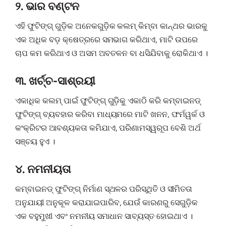
୨. ଭାର ବଣ୍ଟନ
ଏହି ଫୁଟିଙ୍ଗ୍ ଗୁଡ଼ିକ ଅନେକଗୁଡ଼ିକ କଲମ୍ କିମ୍ବା କାନ୍ଥର ଭାରକୁ
ଏକ ଅଧିକ ବଡ଼ କ୍ଷେତ୍ରରେ ସମଭାଗ କରିଥାଏ, ମାଟି ଉପରେ
ଚାପ କମ କରିଥାଏ ଓ ଅସମ ଅବତଳନ ବା ଧସିଯିବାକୁ ରୋକିଥାଏ ।
୩. ଖର୍ଚ୍ଚ-ସାଶ୍ରୟୀ
ଏକାଧିକ କଲମ୍ ପାଇଁ ଫୁଟିଙ୍ଗ୍ ଗୁଡ଼ିକୁ ଏକାଠି କରି କମ୍ବାଇନଡ୍
ଫୁଟିଙ୍ଗ୍ ବ୍ୟବହାର କରିବା ମାଧ୍ୟମରେ ମାଟି ଖନନ, ଫର୍ମୱର୍କ ଓ
କଂକ୍ରିଟର ଆବଶ୍ୟକତା କମିଯାଏ, ପରିଣାମସ୍ୱରୂପ ବେଶି ଅର୍ଥ
ସଞ୍ଚୟ ହୁଏ ।
୪. ନମନୀୟତା
କମ୍ବାଇନଡ୍ ଫୁଟିଙ୍ଗ୍ ନିର୍ମାଣ ସ୍ଥଳର ପରିସ୍ଥିତି ଓ ସୀମିତତା
ଅନୁଯାୟୀ ଅନୁକୂଳ କରାଯାଇପାରିବ, ଯେଉଁ କାରଣରୁ ସେଗୁଡ଼ିକ
ଏକ ବହୁମୁଖୀ ଏବଂ ନମନୀୟ ସମାଧାନ ସାବ୍ୟସ୍ତ ହୋଇଥାଏ ।