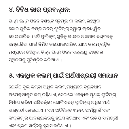
୪. ବିବିଧ ଭାର ପ୍ରବନ୍ଧନ:
ଭିନ୍ନ ଭିନ୍ନ ଓଜନ ବିଶିଷ୍ଟ ସ୍ତମ୍ଭ ବା କଲମ୍ ରହିଥିବା
କୋଠାଗୁଡ଼ିକ କମ୍ବାଇନଡ୍ ଫୁଟିଙ୍ଗ୍ ଦ୍ୱାରା ଲାଭାନ୍ୱିତ
ହୋଇପାରିବ । ଏହି ଫୁଟିଙ୍ଗ୍ ଗୁଡ଼ିକୁ ଭାରର ଅସମାନ ବଣ୍ଟନକୁ
ସମ୍ଭାଳିବା ପାଇଁ ନିର୍ମିତ କରାଯାଇପାରିବ, ଯାହା କଲମ୍ ଗୁଡ଼ିକ
ମଧ୍ୟରେ ରହିଥିବା ଭିନ୍ନ ଭିନ୍ନ ଓଜନ ସତ୍ତ୍ୱେ ଢାଞ୍ଚାର
ସ୍ଥିରତାକୁ ସୁନିଶ୍ଚିତ କରିଥାଏ ।
୫. ଏକାଧିକ କଲମ୍ ପାଇଁ ଅର୍ଥସାଶ୍ରୟୀ ସମାଧାନ
ଯେଉଁଠି ଦୁଇ କିମ୍ବା ଅଧିକ କଲମ୍ ମଧ୍ୟରେ ବ୍ୟବଧାନ
ଅପେକ୍ଷାକୃତ କମ୍ ରହିଥାଏ, ସେଠାରେ ଏକାଧିକ ପୃଥକ୍ ଫୁଟିଙ୍ଗ୍
ନିର୍ମାଣ କରିବା ପରିବର୍ତ୍ତେ ଗୋଟିଏ ବଡ଼ ଫୁଟିଙ୍ଗ୍ ଅଧିକ ଅର୍ଥ
ସାଶ୍ରୟୀ ହୋଇଥାଏ । ଏହା ଅତିରିକ୍ତ ଖନନ, ଫର୍ମୱାର୍କ ଏବଂ
କଂକ୍ରିଟ୍ ର ଆବଶ୍ୟକତାକୁ ହ୍ରାସ କରିଥାଏ ଏବଂ ଉଭୟ ସାମଗ୍ରୀ
ଏବଂ ଶ୍ରମ ଖର୍ଚ୍ଚକୁ ହ୍ରାସ କରିଥାଏ ।