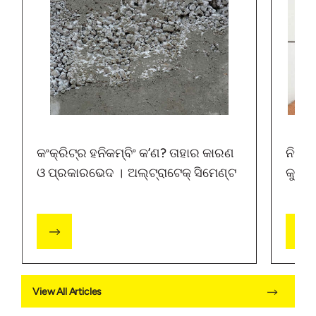
କଂକ୍ରିଟ୍‌‌ର ହନିକମ୍ବିଂ କ’ଣ? ତାହାର କାରଣ
ନିର୍ମା
ଓ ପ୍ରକାରଭେଦ । ଅଲ୍‌‌ଟ୍ରାଟେକ୍ ସିମେଣ୍ଟ
କୁହା
ଲାଭ | 
View All Articles