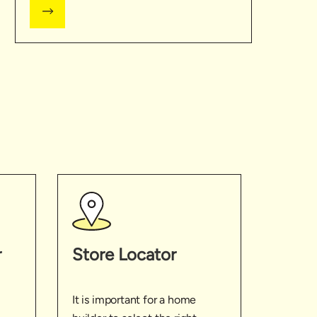
r
Store Locator
It is important for a home