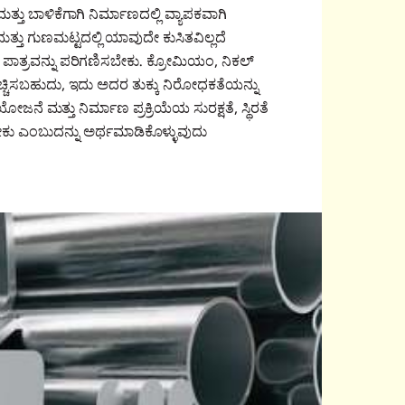
ತ್ತು ಬಾಳಿಕೆಗಾಗಿ ನಿರ್ಮಾಣದಲ್ಲಿ ವ್ಯಾಪಕವಾಗಿ
್ತು ಗುಣಮಟ್ಟದಲ್ಲಿ ಯಾವುದೇ ಕುಸಿತವಿಲ್ಲದೆ
 ಪಾತ್ರವನ್ನು ಪರಿಗಣಿಸಬೇಕು. ಕ್ರೋಮಿಯಂ, ನಿಕಲ್
ಚ್ಚಿಸಬಹುದು, ಇದು ಅದರ ತುಕ್ಕು ನಿರೋಧಕತೆಯನ್ನು
. ಯೋಜನೆ ಮತ್ತು ನಿರ್ಮಾಣ ಪ್ರಕ್ರಿಯೆಯ ಸುರಕ್ಷತೆ, ಸ್ಥಿರತೆ
ಡಬೇಕು ಎಂಬುದನ್ನು ಅರ್ಥಮಾಡಿಕೊಳ್ಳುವುದು