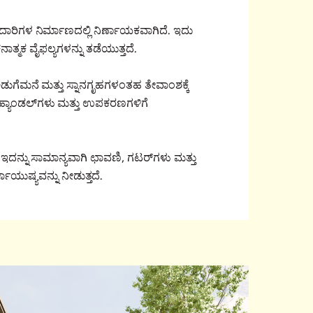
ದಾರಿಗಳ ನಿರ್ಮಾಣದಲ್ಲಿ ನಿರ್ಣಾಯಕವಾಗಿದೆ. ಇದು
ಾತ್ಮಕ ವೈಫಲ್ಯಗಳನ್ನು ತಡೆಯುತ್ತದೆ.
ು ಅಡುಗೆಮನೆ ಮತ್ತು ಸ್ನಾನಗೃಹಗಳಂತಹ ತೇವಾಂಶಕ್ಕೆ
, ಹ್ಯಾಂಡಲ್‌ಗಳು ಮತ್ತು ಉಪಕರಣಗಳಿಗೆ
. ಇದನ್ನು ಸಾಮಾನ್ಯವಾಗಿ ಛಾವಣಿ, ಗಟರ್‌ಗಳು ಮತ್ತು
ುಷ್ಯವನ್ನು ನೀಡುತ್ತದೆ.