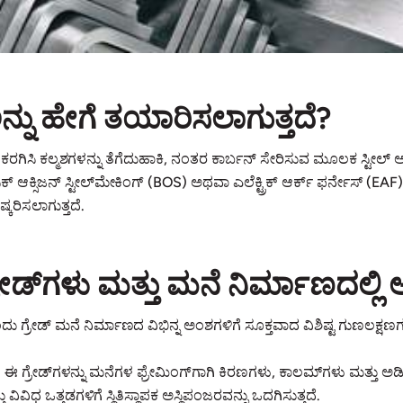
ಅನ್ನು ಹೇಗೆ ತಯಾರಿಸಲಾಗುತ್ತದೆ?
 ಕರಗಿಸಿ ಕಲ್ಮಶಗಳನ್ನು ತೆಗೆದುಹಾಕಿ, ನಂತರ ಕಾರ್ಬನ್ ಸೇರಿಸುವ ಮೂಲಕ ಸ್ಟೀಲ್ ಅನ್ನು
ಿಕ್ ಆಕ್ಸಿಜನ್ ಸ್ಟೀಲ್‌ಮೇಕಿಂಗ್ (BOS) ಅಥವಾ ಎಲೆಕ್ಟ್ರಿಕ್ ಆರ್ಕ್ ಫರ್ನೇಸ
ಷ್ಕರಿಸಲಾಗುತ್ತದೆ.
 ಗ್ರೇಡ್‌ಗಳು ಮತ್ತು ಮನೆ ನಿರ್ಮಾಣ
ೊಂದು ಗ್ರೇಡ್ ಮನೆ ನಿರ್ಮಾಣದ ವಿಭಿನ್ನ ಅಂಶಗಳಿಗೆ ಸೂಕ್ತವಾದ ವಿಶಿಷ್ಟ ಗುಣಲಕ್ಷಣ
:
ಈ ಗ್ರೇಡ್‌ಗಳನ್ನು ಮನೆಗಳ ಫ್ರೇಮಿಂಗ್‌ಗಾಗಿ ಕಿರಣಗಳು, ಕಾಲಮ್‌ಗಳು ಮತ್ತು
ು ವಿವಿಧ ಒತ್ತಡಗಳಿಗೆ ಸ್ಥಿತಿಸ್ಥಾಪಕ ಅಸ್ಥಿಪಂಜರವನ್ನು ಒದಗಿಸುತ್ತದೆ.