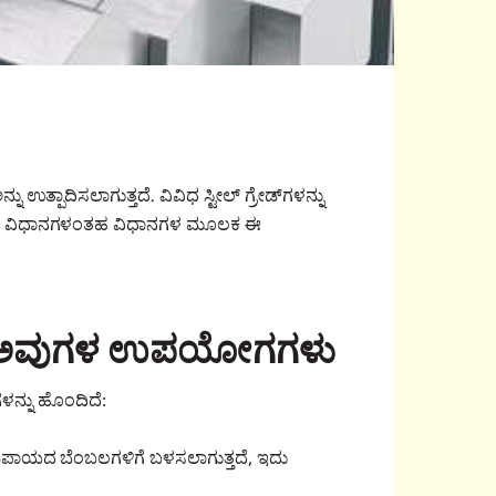
 ಉತ್ಪಾದಿಸಲಾಗುತ್ತದೆ. ವಿವಿಧ ಸ್ಟೀಲ್ ಗ್ರೇಡ್‌ಗಳನ್ನು
್ (EAF) ವಿಧಾನಗಳಂತಹ ವಿಧಾನಗಳ ಮೂಲಕ ಈ
ದಲ್ಲಿ ಅವುಗಳ ಉಪಯೋಗಗಳು
ಗಳನ್ನು ಹೊಂದಿದೆ:
 ಅಡಿಪಾಯದ ಬೆಂಬಲಗಳಿಗೆ ಬಳಸಲಾಗುತ್ತದೆ, ಇದು