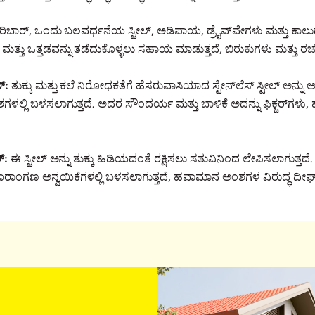
ರಿಬಾರ್, ಒಂದು ಬಲವರ್ಧನೆಯ ಸ್ಟೀಲ್, ಅಡಿಪಾಯ, ಡ್ರೈವ್‌ವೇಗಳು ಮತ್ತು ಕಾಲು
ತಡ ಮತ್ತು ಒತ್ತಡವನ್ನು ತಡೆದುಕೊಳ್ಳಲು ಸಹಾಯ ಮಾಡುತ್ತದೆ, ಬಿರುಕುಗಳು ಮತ್ತು ರಚನ
ಲ್:
ತುಕ್ಕು ಮತ್ತು ಕಲೆ ನಿರೋಧಕತೆಗೆ ಹೆಸರುವಾಸಿಯಾದ ಸ್ಟೇನ್‌ಲೆಸ್ ಸ್ಟೀಲ್ ಅನ್ನ
ಳಲ್ಲಿ ಬಳಸಲಾಗುತ್ತದೆ. ಅದರ ಸೌಂದರ್ಯ ಮತ್ತು ಬಾಳಿಕೆ ಅದನ್ನು ಫಿಕ್ಚರ್‌ಗಳು
ಲ್:
ಈ ಸ್ಟೀಲ್ ಅನ್ನು ತುಕ್ಕು ಹಿಡಿಯದಂತೆ ರಕ್ಷಿಸಲು ಸತುವಿನಿಂದ ಲೇಪಿಸಲಾಗುತ್ತದೆ
ಂಗಣ ಅನ್ವಯಿಕೆಗಳಲ್ಲಿ ಬಳಸಲಾಗುತ್ತದೆ, ಹವಾಮಾನ ಅಂಶಗಳ ವಿರುದ್ಧ ದೀರ್ಘಾಯ