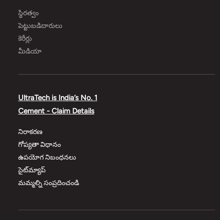
స్థిరత్వం
పెట్టుబడిదారులు
కెరీర్లు
మీడియా
UltraTech is India’s No. 1
Cement - Claim Details
నిరాకరణ
గోప్యతా విధానం
ఉపయోగ నిబంధనలు
సైట్‌మ్యాప్
మమ్మల్ని సంప్రదించండి