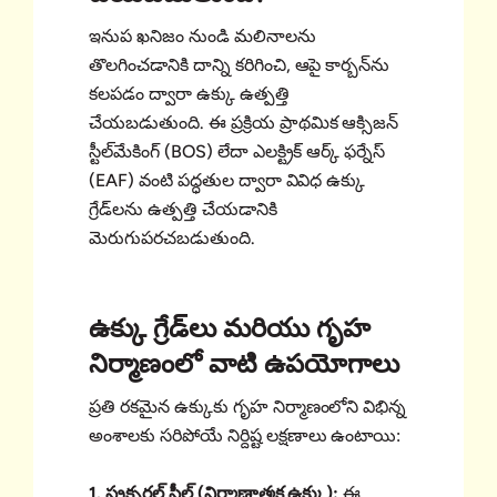
ఇనుప ఖనిజం నుండి మలినాలను
తొలగించడానికి దాన్ని కరిగించి, ఆపై కార్బన్‌ను
కలపడం ద్వారా ఉక్కు ఉత్పత్తి
చేయబడుతుంది. ఈ ప్రక్రియ ప్రాథమిక ఆక్సిజన్
స్టీల్‌మేకింగ్ (BOS) లేదా ఎలక్ట్రిక్ ఆర్క్ ఫర్నేస్
(EAF) వంటి పద్ధతుల ద్వారా వివిధ ఉక్కు
గ్రేడ్‌లను ఉత్పత్తి చేయడానికి
మెరుగుపరచబడుతుంది.
ఉక్కు గ్రేడ్‌లు మరియు గృహ
నిర్మాణంలో వాటి ఉపయోగాలు
ప్రతి రకమైన ఉక్కుకు గృహ నిర్మాణంలోని విభిన్న
అంశాలకు సరిపోయే నిర్దిష్ట లక్షణాలు ఉంటాయి:
1. స్ట్రక్చరల్ స్టీల్ (నిర్మాణాత్మక ఉక్కు):
ఈ