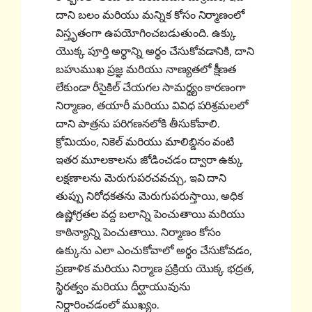
దాని బలం మరియు మన్నిక కోసం నిర్మాణంలో
విస్తృతంగా ఉపయోగించబడుతుంది. ఉక్కు
యొక్క పూర్తి అర్థాన్ని అర్థం చేసుకోవడానికి, దాని
బహుముఖ ప్రజ్ఞ మరియు నాణ్యతలో క్షీణత
లేకుండా రీసైకిల్ చేయగల సామర్థ్యం కారణంగా
నిర్మాణం, తయారీ మరియు వివిధ పరిశ్రమలలో
దాని పాత్రను పరిగణనలోకి తీసుకోవాలి.
క్రోమియం, నికెల్ మరియు మాలిబ్డినం వంటి
ఇతర మూలకాలను జోడించడం ద్వారా ఉక్కు
లక్షణాలను మెరుగుపరచవచ్చు, ఇవి దాని
తుప్పు నిరోధకతను మెరుగుపరుస్తాయి, అధిక
ఉష్ణోగ్రతల వద్ద బలాన్ని పెంచుతాయి మరియు
కాఠిన్యాన్ని పెంచుతాయి. నిర్మాణం కోసం
ఉక్కును ఎలా ఎంచుకోవాలో అర్థం చేసుకోవడం,
ప్రణాళిక మరియు నిర్మాణ ప్రక్రియ యొక్క భద్రత,
స్థిరత్వం మరియు దీర్ఘాయువును
నిర్ధారించడంలో ముఖ్యం.