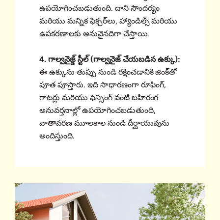
ఉపయోగించబడుతుంది. దాని సౌందర్యం
మరియు మన్నిక ఫిక్చర్‌లు, హ్యాండిల్స్ మరియు
ఉపకరణాలకు అనువైనదిగా చేస్తాయి.
4. గాల్వనైజ్డ్ స్టీల్ (గాల్వనైజ్ చేయబడిన ఉక్కు):
ఈ ఉక్కును తుప్పు నుండి రక్షించడానికి జింక్‌తో
పూత పూస్తారు. ఇది సాధారణంగా రూఫింగ్,
గాటర్లు మరియు ఫెన్సింగ్ వంటి బహిరంగ
అనువర్తనాల్లో ఉపయోగించబడుతుంది,
వాతావరణ మూలకాల నుండి దీర్ఘాయువును
అందిస్తుంది.