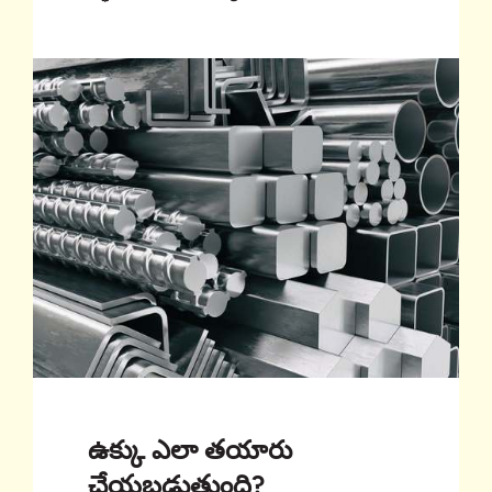
ఉక్కు ఎలా తయారు
చేయబడుతుంది?