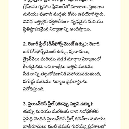
గ్రేడ్‌లను గృహాల ఫ్రేమింగ్‌లో దూలాలు, స్తంభాలు
మరియు పునాది మద్దతు కోసం ఉపయోగిస్తారు,
వివిధ ఒత్తిళ్లకు వ్యతిరేకంగా దృఢమైన మరియు
స్థితిస్థాపకమైన నిర్మాణాన్ని అందిస్తాయి.
2. రెబార్ స్టీల్ (రీన్‌ఫోర్స్‌మెంట్ ఉక్కు):
రెబార్,
ఒక రీన్‌ఫోర్స్‌మెంట్ ఉక్కు, పునాదులు,
డ్రైవ్‌వేలు మరియు నడక మార్గాల నిర్మాణంలో
కీలకమైనది. ఇది కాంక్రీటు ఒత్తిడి మరియు
పీడనాన్ని తట్టుకోవడానికి సహాయపడుతుంది,
పగుళ్లు మరియు నిర్మాణ వైఫల్యాలను
నిరోధిస్తుంది.
3. స్టెయిన్‌లెస్ స్టీల్ (తుప్పు పట్టని ఉక్కు):
తుప్పు మరియు మరకలకు దాని నిరోధకతకు
ప్రసిద్ధి చెందిన స్టెయిన్‌లెస్ స్టీల్, కిచెన్‌లు మరియు
బాత్‌రూమ్‌లు వంటి తేమకు గురయ్యే ప్రదేశాలలో