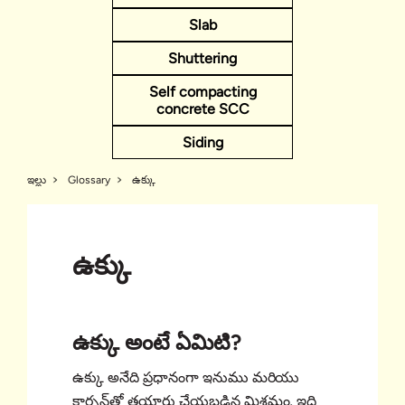
Slab
Shuttering
Self compacting
concrete SCC
Siding
ఇల్లు
Glossary
ఉక్కు
ఉక్కు
ఉక్కు అంటే ఏమిటి?
ఉక్కు అనేది ప్రధానంగా ఇనుము మరియు
కార్బన్‌తో తయారు చేయబడిన మిశ్రమం, ఇది