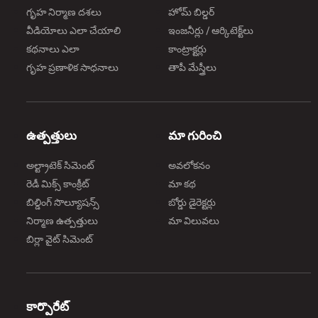
గృహ నిర్మాణ దశలు
హోమ్ బిల్డర్
వీడియోలు ఎలా చేయాలి
ఇంజనీర్లు / ఆర్కిటెక్ట్‌లు
కథనాలు ఎలా
కాంట్రాక్టర్లు
గృహ ప్రణాళిక సాధనాలు
తాపీ మేస్త్రీలు
ఉత్పత్తులు
మా గురించి
అల్ట్రాటెక్ సిమెంట్
అవలోకనం
రెడీ మిక్స్ కాంక్రీట్
మా కథ
బిల్డింగ్ సొల్యూషన్స్
బోర్డు డైరెక్టర్లు
నిర్మాణ ఉత్పత్తులు
మా విలువలు
బిర్లా వైట్ సిమెంట్
కార్పొరేట్