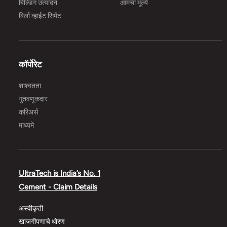
बिल्डिंग उत्पादने
आमची मूल्ये
बिर्ला व्हाईट सिमेंट
कॉर्पोरेट
शाश्वतता
गुंतवणूकदार
करिअर्स
माध्यमे
UltraTech is India’s No. 1
Cement - Claim Details
अस्वीकृती
खाजगीपणाचे धोरण