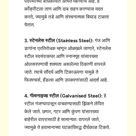
पदपथांच्या बांधकामात अत्यंत महत्त्वाचे आहे. हे
काँक्रीटला ताण आणि दाब सहन करण्यास मदत
करते, ज्यामुळे तडे आणि संरचनात्मक बिघाड टाळता
येतात.
3. स्टेनलेस स्टील (Stainless Steel):
गंज आणि
डागांना प्रतिरोधक म्हणून ओळखले जाणारे, स्टेनलेस
स्टील स्वयंपाकघर आणि स्नानगृह यांसारख्या
ओलसरपणाची शक्यता असलेल्या ठिकाणी वापरले
जाते. त्याचे सौंदर्य आणि टिकाऊपणा यामुळे ते
फिक्स्चर्स, हँडल्स आणि उपकरणांसाठी आदर्श आहे.
4. गॅल्वनाइज्ड स्टील (Galvanised Steel):
हे
स्टील गंजण्यापासून वाचवण्यासाठी झिंकने लेपित
केले जाते. छप्पर, गटर आणि कुंपण यांसारख्या
बाहेरील वापरासाठी हे सामान्यतः वापरले जाते,
ज्यामुळे ते हवामानाच्या घटकांविरुद्ध दीर्घकाळ टिकते.