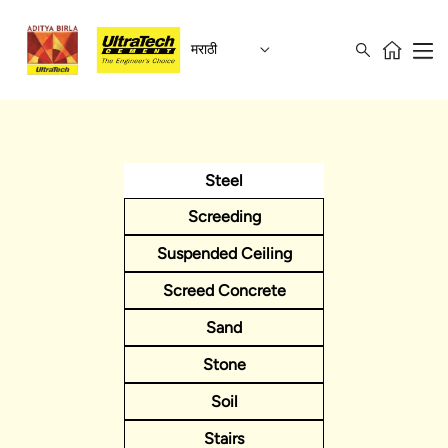
मराठी
Steel
Screeding
Suspended Ceiling
Screed Concrete
Sand
Stone
Soil
Stairs