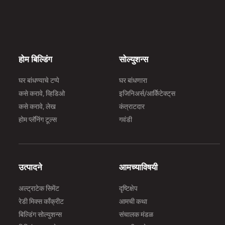
होम बिल्डिंग
सोल्युशन्स
घर बांधण्याचे टप्पे
घर बांधणारा
कसे करावे, व्हिडिओ
इजिनिअर्स/आर्किेटेक्ट्‌स
कसे करावे, लेख
कंत्राटदार
होम प्लॅनिंग टूल्स
गवंडी
उत्पादने
आमच्याविषयी
अल्ट्राटेक सिमेंट
दृष्टिक्षेप
रेडी मिक्स काँक्रीट
आमची कथा
बिल्डिंग सोल्युशन्स
संचालक मंडळ