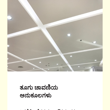
ತೂಗು ಚಾವಣಿಯ
ಅನುಕೂಲಗಳು