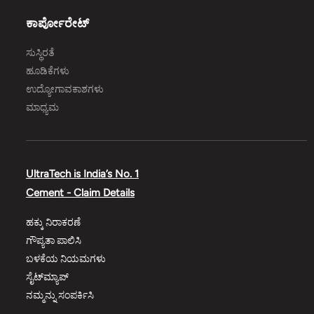
ಕಾರ್ಪೋರೇಟ್‌
ಸುಸ್ಥಿರತೆ
ಹೂಡಿಕೆಗಳು
ಉದ್ಯೋಗಾವಕಾಶಗಳು
ಮಾಧ್ಯಮ
UltraTech is India’s No. 1
Cement - Claim Details
ಹಕ್ಕು ನಿರಾಕರಣೆ
ಗೌಪ್ಯತಾ ಪಾಲಿಸಿ
ಬಳಕೆಯ ನಿಯಮಗಳು
ಸೈಟ್‌ಮ್ಯಾಪ್‌
ನಮ್ಮನ್ನು ಸಂಪರ್ಕಿಸಿ