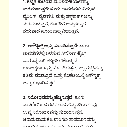
1. ಕಣ್ಣಿಗೆ ಕಾಣಿಸದ ಮೂಲಸೌಕರ್ಯವನ್ನು
ಮರೆಮಾಡುತ್ತದೆ
: ತೂಗು ಚಾವಣಿಗಳು ವಿದ್ಯುತ್
ವೈರಿಂಗ್, ಪೈಪ್‌ಗಳು ಮತ್ತು ಡಕ್ಟ್‌ವರ್ಕ್ ಅನ್ನು
ಮರೆಮಾಡುತ್ತವೆ, ಕೊಠಡಿಗೆ ಅಚ್ಚುಕಟ್ಟಾದ,
ನಯವಾದ ನೋಟವನ್ನು ನೀಡುತ್ತವೆ.
2. ಅಕೌಸ್ಟಿಕ್ಸ್ ಅನ್ನು ಸುಧಾರಿಸುತ್ತದೆ
: ತೂಗು
ಚಾವಣಿಗಳಲ್ಲಿ ಬಳಸುವ ಸೀಲಿಂಗ್ ಟೈಲ್ಸ್
ಸಾಮಾನ್ಯವಾಗಿ ಶಬ್ದ-ಹೀರಿಕೊಳ್ಳುವ
ಗುಣಲಕ್ಷಣಗಳನ್ನು ಹೊಂದಿರುತ್ತವೆ, ಶಬ್ದ ಮಟ್ಟವನ್ನು
ಕಡಿಮೆ ಮಾಡುತ್ತದೆ ಮತ್ತು ಕೊಠಡಿಯಲ್ಲಿ ಅಕೌಸ್ಟಿಕ್ಸ್
ಅನ್ನು ಸುಧಾರಿಸುತ್ತದೆ.
3. ನಿರೋಧನವನ್ನು ಹೆಚ್ಚಿಸುತ್ತದೆ
: ತೂಗು
ಚಾವಣಿಯಿಂದ ರಚಿಸಲಾದ ಹೆಚ್ಚುವರಿ ಪದರವು
ಉಷ್ಣ ನಿರೋಧನವನ್ನು ಸುಧಾರಿಸುತ್ತದೆ,
ಆರಾಮದಾಯಕ ಒಳಾಂಗಣ ತಾಪಮಾನವನ್ನು
ಕಾಪಾಡಿಕೊಳ್ಳಲು ಸಹಾಯ ಮಾಡುತ್ತದೆ ಮತ್ತು