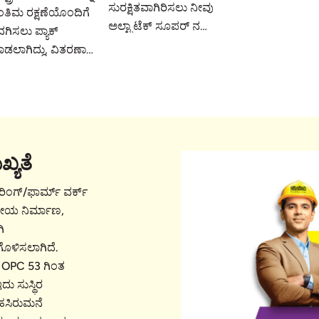
ಸುರಕ್ಷಿತವಾಗಿರಿಸಲು ನೀವು
ಗುಣಲಕ್ಷಣಗಳ ಮೂ
ತಿಮ ರಕ್ಷಣೆಯೊಂದಿಗೆ
ಅಲ್ಟ್ರಾಟೆಕ್ ಸೂಪರ್ ನ
ನಿಮ್ಮ ನಿರ್ಮಾಣಕ್ಕೆ
ಗಿಸಲು ಪ್ಯಾಕ್
ಮೇಲೆ ನಂಬಿಕೆ
ಅತ್ಯುನ್ನತ ರಕ್ಷಣೆ ನೀಡುತ
ಡಲಾಗಿದ್ದು, ವಿತರಣಾ
ಇಡಬಹುದು.
ಇದು ಸೂಪರ್ ಶಕ್ತಿಯನ್
ರಕ್ರಿಯೆಯಲ್ಲಿ ಯಾವುದೂ
ನೀಡುತ್ತದೆ.
ನ್ನು
ಳುಮಾಡುವುದಿಲ್ಲ
ಖ್ಯತೆ
ಶಟರಿಂಗ್/ಫಾರ್ಮ್ ವರ್ಕ್
ಥನೀಯ ನಿರ್ಮಾಣ,
ಿ
ಗೊಳಿಸಲಾಗಿದೆ.
ು OPC 53 ಗಿಂತ
ದು ಸುಸ್ಥಿರ
 ಹಸಿರುಮನೆ