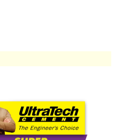
ಲಕ
್ತದೆ,
ನು