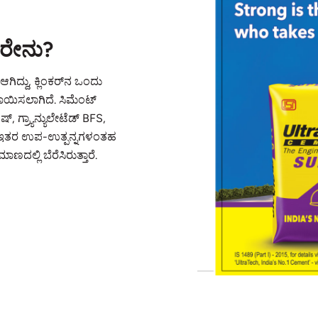
ದರೇನು?
ಿದ್ದು, ಕ್ಲಿಂಕರ್‌ನ ಒಂದು
ಯಿಸಲಾಗಿದೆ. ಸಿಮೆಂಟ್
, ಗ್ರ್ಯಾನ್ಯುಲೇಟೆಡ್ BFS,
್ತು ಇತರ ಉಪ-ಉತ್ಪನ್ನಗಳಂತಹ
ಾಣದಲ್ಲಿ ಬೆರೆಸಿರುತ್ತಾರೆ.