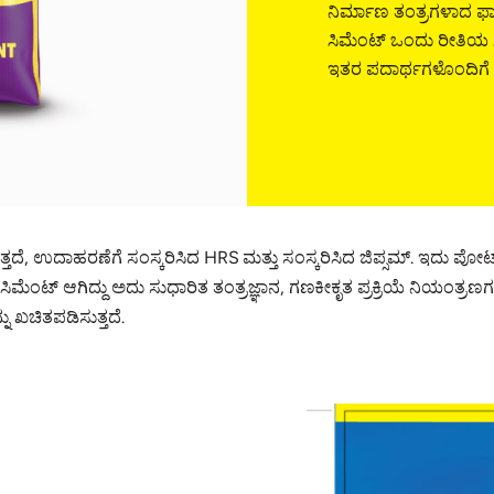
ನಿರ್ಮಾಣ ತಂತ್ರಗಳಾದ ಫಾಸ್ಟ್
ಸಿಮೆಂಟ್ ಒಂದು ರೀತಿಯ ಸಿಮ
ಇತರ ಪದಾರ್ಥಗಳೊಂದಿಗೆ 
ಸುತ್ತದೆ, ಉದಾಹರಣೆಗೆ ಸಂಸ್ಕರಿಸಿದ HRS ಮತ್ತು ಸಂಸ್ಕರಿಸಿದ ಜಿಪ್ಸಮ್. ಇದು 
ಸಿಮೆಂಟ್ ಆಗಿದ್ದು ಅದು ಸುಧಾರಿತ ತಂತ್ರಜ್ಞಾನ, ಗಣಕೀಕೃತ ಪ್ರಕ್ರಿಯೆ ನಿಯಂತ್ರ
ಖಚಿತಪಡಿಸುತ್ತದೆ.