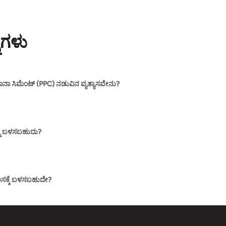
ೆಗಳು
ಾನಾ ಸಿಮೆಂಟ್ (PPC) ನಡುವಿನ ವ್ಯತ್ಯಾಸವೇನು?
್ನು ಬಳಸಬಹುದು?
 ಕೆಲಸಕ್ಕೆ ಬಳಸಬಹುದೇ?