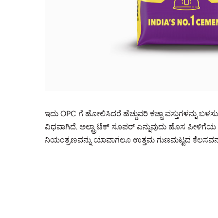
ಇದು OPC ಗೆ ಹೋಲಿಸಿದರೆ ಹೆಚ್ಚುವರಿ ಕಚ್ಚಾ ವಸ್ತುಗಳನ್ನು ಬಳ
ವಿಧವಾಗಿದೆ. ಅಲ್ಟ್ರಾಟೆಕ್ ಸೂಪರ್ ಎನ್ನುವುದು ಹೊಸ ಪೀಳಿಗೆಯ 
ನಿಯಂತ್ರಣವನ್ನು ಯಾವಾಗಲೂ ಉತ್ತಮ ಗುಣಮಟ್ಟದ ಕೆಲಸವನ್ನು 