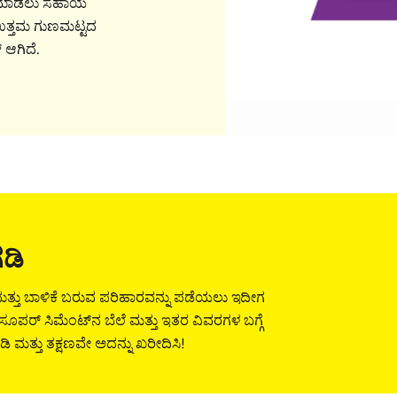
ೆ ಮಾಡಲು ಸಹಾಯ
ಉತ್ತಮ ಗುಣಮಟ್ಟದ
 ಆಗಿದೆ.
ಗಡಿ
ಮತ್ತು ಬಾಳಿಕೆ ಬರುವ ಪರಿಹಾರವನ್ನು ಪಡೆಯಲು ಇದೀಗ
ಕ್ ಸೂಪರ್ ಸಿಮೆಂಟ್‌ನ ಬೆಲೆ ಮತ್ತು ಇತರ ವಿವರಗಳ ಬಗ್ಗೆ
ಿ ಮತ್ತು ತಕ್ಷಣವೇ ಅದನ್ನು ಖರೀದಿಸಿ!