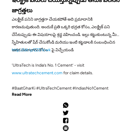
ఇలక్ట్రిక్ పనులు చేరుుస్తున్నప్పుడు తీసుకోవలసిన
జాగ్రత్తలు
ఎలక్ట్రిక్ పనిని జాగ్రత్తగా చేయకపోతే అది ప్రమాదానికి
కారణమవుతుంది. అందుకే ప్రతి ఒక్కరి భద్రత కోసం, ఎలక్ట్రిక్ పని
చేసేటప్పుడు ఈ విషయాలపై శ్రద్ధ వహించండి. ఇల్లు కట్టుకుంటున్న మీ
స్నేహితులతో షేర్ చేసుకోండి మరియు ఇంటి కట్టడాలకి సంబంధించిన
ఇతర సమాచారం కోసం
http://bit.ly/2ZD1cwk
పై విచ్చేయండి
‘UltraTech is India’s No. 1 Cement’ - visit
www.ultratechcement.com
for claim details.
#BaatGharKi #UltraTechCement #IndiasNo1Cement
Read More