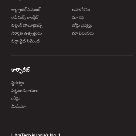
అల్ట్రాటెక్ సిమెంట్
అవలోకనం
రెడీ మిక్స్ కాంక్రీట్
మా కథ
బిల్డింగ్ సొల్యూషన్స్
బోర్డు డైరెక్టర్లు
నిర్మాణ ఉత్పత్తులు
మా విలువలు
బిర్లా వైట్ సిమెంట్
కార్పొరేట్
స్థిరత్వం
పెట్టుబడిదారులు
కెరీర్లు
మీడియా
UltraTech is India’s No. 1