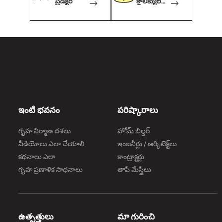
ప్రిడిక్టర్
కాలిక్యులేట
ర్
ఇంటి భవనం
పరిష్కారాలు
గృహ నిర్మాణ దశలు
హోమ్ బిల్డర్
వీడియోలు ఎలా చేయాలి
ఇంజనీర్లు / ఆర్కిటెక్ట్‌లు
కథనాలు ఎలా
కాంట్రాక్టర్లు
గృహ ప్రణాళిక సాధనాలు
తాపీ మేస్త్రీలు
ఉత్పత్తులు
మా గురించి