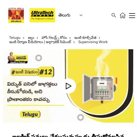
తెలుగు
Telugu
ఇల్లు
హోం Ǹలడ్ర్స్ కోసం
ఇంటి కూల్చివేత
ఇంటి నిర్మాణ వీడియోలు | అల్ట్రాటెక్ సిమెంట్
Supervising Work