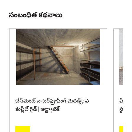
సంబంధిత కథనాలు
బేస్‌మెంట్ వాటర్‌ఫ్రూఫింగ్ మెథడ్స్: ఎ
వీప్ 
కంప్లీట్ గైడ్ | అల్ట్రాటెక్
స్థానం