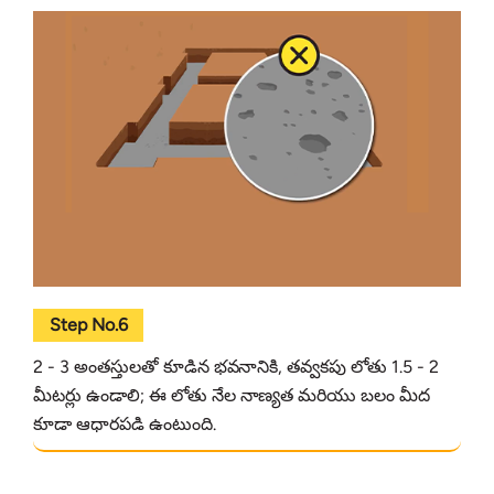
Step No.6
2 - 3 అంతస్తులతో కూడిన భవనానికి, తవ్వకపు లోతు 1.5 - 2
మీటర్లు ఉండాలి; ఈ లోతు నేల నాణ్యత మరియు బలం మీద
కూడా ఆధారపడి ఉంటుంది.