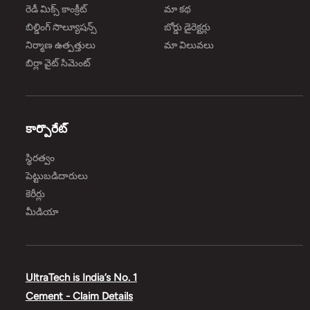
రెడీ మిక్స్ కాంక్రీట్
మా కథ
బిల్డింగ్ సొల్యూషన్స్
బోర్డు డైరెక్టర్లు
నిర్మాణ ఉత్పత్తులు
మా విలువలు
బిర్లా వైట్ సిమెంట్
కార్పొరేట్
స్థిరత్వం
పెట్టుబడిదారులు
కెరీర్లు
మీడియా
UltraTech is India’s No. 1
Cement - Claim Details