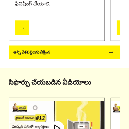
ఫినిషింగ్ చేయాలి.
అన్ని చెక్‌లిస్ట్‌లను వీక్షించ
సిఫార్సు చేయబడిన వీడియోలు