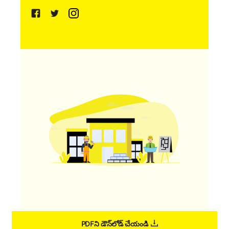
PDFని డౌన్‌లోడ్ చేయండి