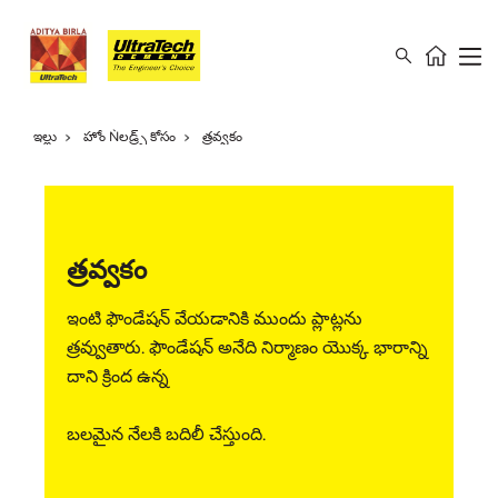
ఇల్లు
హోం Ǹలడ్ర్స్ కోసం
త్రవ్వకం
త్రవ్వకం
ఇంటి ఫౌండేషన్ వేయడానికి ముందు ప్లాట్లను
త్రవ్వుతారు. ఫౌండేషన్ అనేది నిర్మాణం యొక్క భారాన్ని
దాని క్రింద ఉన్న
బలమైన నేలకి బదిలీ చేస్తుంది.