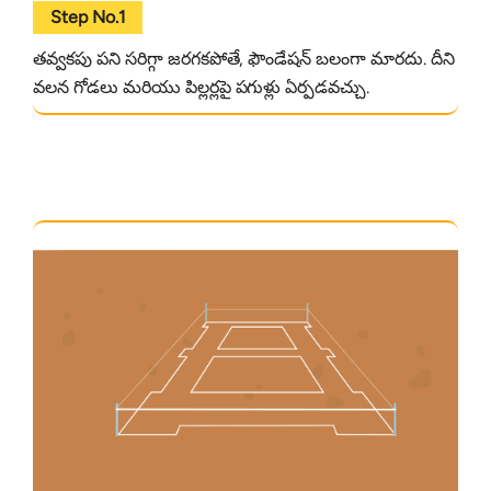
Step No.1
తవ్వకపు పని సరిగ్గా జరగకపోతే, ఫౌండేషన్ బలంగా మారదు. దీని
వలన గోడలు మరియు పిల్లర్లపై పగుళ్లు ఏర్పడవచ్చు.