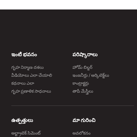
ఇంటి భవనం
పరిష్కారాలు
గృహ నిర్మాణ దశలు
హోమ్ బిల్డర్
వీడియోలు ఎలా చేయాలి
ఇంజనీర్లు / ఆర్కిటెక్ట్‌లు
కథనాలు ఎలా
కాంట్రాక్టర్లు
గృహ ప్రణాళిక సాధనాలు
తాపీ మేస్త్రీలు
ఉత్పత్తులు
మా గురించి
అల్ట్రాటెక్ సిమెంట్
అవలోకనం