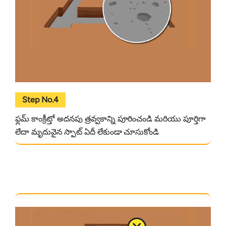
Step No.4
ఫ్లమ్ కాంక్రీట్తో అదనపు త్రవ్వకాన్ని పూరించండి మరియు పూర్తిగా
లేదా మృదువైన స్పాట్ ఏదీ లేకుండా చూసుకోండి