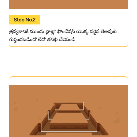
Step No.2
త్రవ్వకానికి ముందు ప్లాట్లో ఫౌండేషన్ యొక్క సరైన లేఅవుట్
గుర్తించబడిందో లేదో తనిఖీ చేయండి