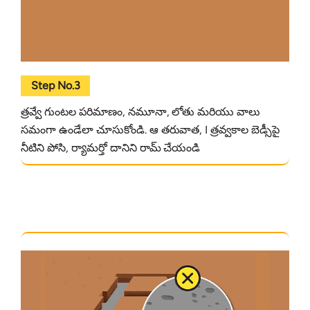
Step No.3
త్రవ్వే గుంటల పరిమాణం, నమూనా, లోతు మరియు వాలు
సమంగా ఉండేలా చూసుకోండి. ఆ తరువాత, I త్రవ్వకాల బెడ్సీపై
నీటిని పోసి, ర్యామర్తో దానిని రామ్ చేయండి