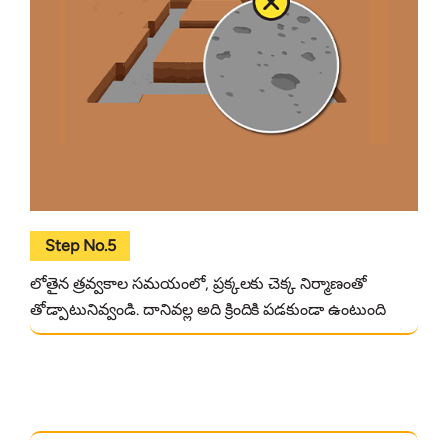
Step No.5
లోతైన త్రవ్వకాల సమయంలో, ప్రక్కలకు చెక్క నిర్మాణంతో
తోడ్పాటునివ్వండి. దానివల్ల అది క్రిందికి పడకుండా ఉంటుంది