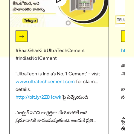
#BaatGharKi #UltraTechCement
https
#IndiasNo1Cement
#Ultr
‘UltraTech is India’s No. 1 Cement’ - visit
#home
www.ultratechcement.com
for claim
details.
కాంక్ర
http://bit.ly/2ZD1cwk
పై విచ్చేయండి
సంభవి
కాంక్రీ
ఎలక్ట్రిక్ పనిని జాగ్రత్తగా చేయకపోతే అది
సమస్య
ప్లా
ప్రమాదానికి కారణమవుతుంది. అందుకే ప్రతి
ఉండండి
ఉప
ఒక్కరి భద్రత కోసం, ఎలక్ట్రిక్ పని చేసేటప్పుడు ఈ