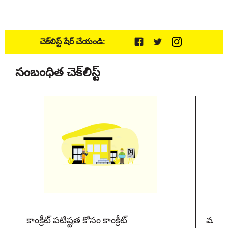
చెక్‌లిస్ట్ షేర్ చేయండి:
సంబంధిత చెక్‌లిస్ట్
కాంక్రీట్ పటిష్టత కోసం కాంక్రీట్
మాన్యు