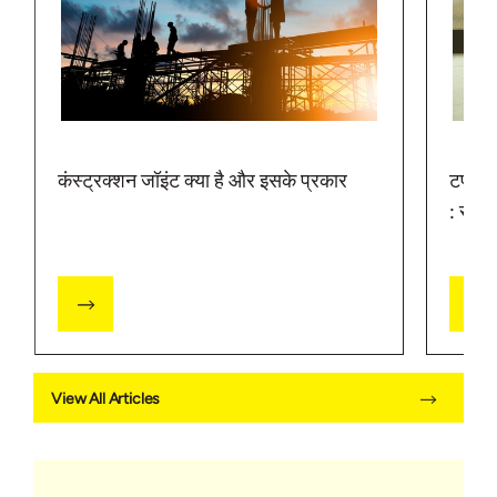
कंस्ट्रक्शन जॉइंट क्या है और इसके प्रकार
टपकती 
: सीलि
View All Articles