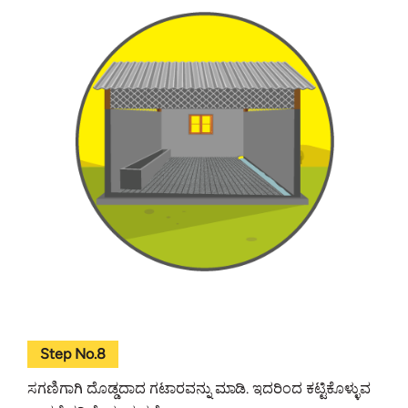
Step No.8
ಸಗಣಿಗಾಗಿ ದೊಡ್ಡದಾದ ಗಟಾರವನ್ನು ಮಾಡಿ. ಇದರಿಂದ ಕಟ್ಟಿಕೊಳ್ಳುವ