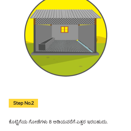
Step No.2
ಕೊಟ್ಟಿಗೆಯ ಗೋಡೆಗಳು 8 ಅಡಿಯವರೆಗೆ ಎತ್ತರ ಇರಬಹುದು.