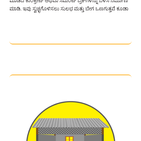
ಮಾಡಿದ ಕಾಂಕ್ರೀಟ್ ಅಥವಾ ಸಿಮೆಂಟ್‌ ಬ್ರಿಕ್‌ಗಳನ್ನು ಬಳಸಿ ನಿರ್ಮಾಣ
ಮಾಡಿ. ಇವು ಸ್ವಚ್ಛಗೊಳಿಸಲು ಸುಲಭ ಮತ್ತು ಬೇಗ ಒಣಗುತ್ತವೆ ಕೂಡಾ