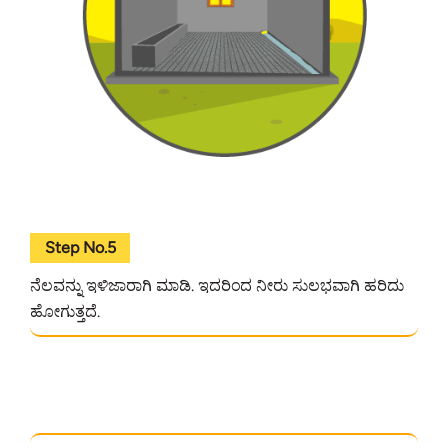
Step No.5
ನೆಲವನ್ನು ಇಳಿಜಾರಾಗಿ ಮಾಡಿ. ಇದರಿಂದ ನೀರು ಸುಲಭವಾಗಿ ಹರಿದು
ಹೋಗುತ್ತದೆ.