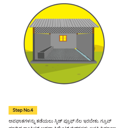
Step No.4
ಅಪಘಾತಗಳನ್ನು ತಡೆಯಲು ಸ್ಕಿಡ್‌ ಪ್ರೂಫ್‌ ನೆಲ ಇರಬೇಕು. ಗ್ರೂವ್