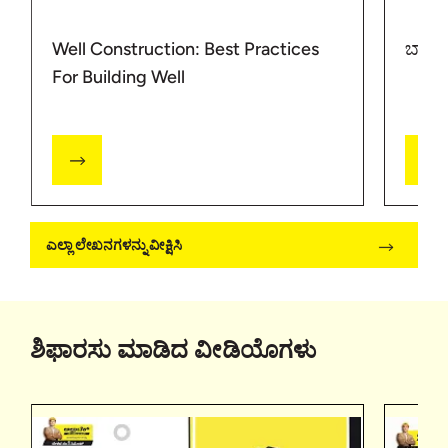
Well Construction: Best Practices
ಬಾವಿ
For Building Well
ಎಲ್ಲಾ ಲೇಖನಗಳನ್ನು ವೀಕ್ಷಿಸಿ
ಶಿಫಾರಸು ಮಾಡಿದ ವೀಡಿಯೊಗಳು