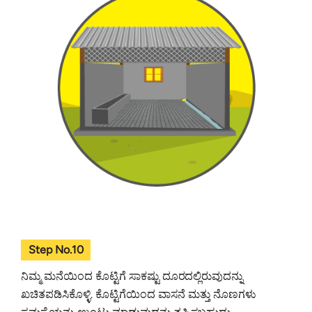
Step No.10
ನಿಮ್ಮ ಮನೆಯಿಂದ ಕೊಟ್ಟಿಗೆ ಸಾಕಷ್ಟು ದೂರದಲ್ಲಿರುವುದನ್ನು
ಖಚಿತಪಡಿಸಿಕೊಳ್ಳಿ. ಕೊಟ್ಟಿಗೆಯಿಂದ ವಾಸನೆ ಮತ್ತು ನೊಣಗಳು