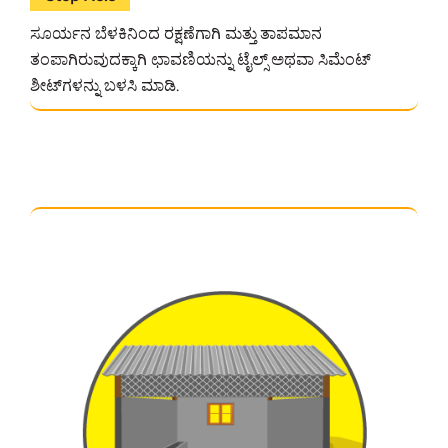
ಸೂರ್ಯನ ಬೆಳಕಿನಿಂದ ರಕ್ಷಣೆಗಾಗಿ ಮತ್ತು ತಾಪಮಾನ
ತಂಪಾಗಿರುವುದಕ್ಕಾಗಿ ಛಾವಣಿಯನ್ನು ಟೈಲ್ಸ್‌ ಅಥವಾ ಸಿಮೆಂಟ್
ಶೀಟ್‌ಗಳನ್ನು ಬಳಸಿ ಮಾಡಿ.