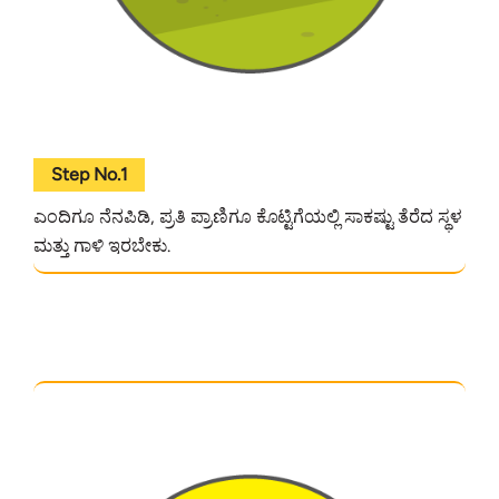
Step No.1
ಎಂದಿಗೂ ನೆನಪಿಡಿ, ಪ್ರತಿ ಪ್ರಾಣಿಗೂ ಕೊಟ್ಟಿಗೆಯಲ್ಲಿ ಸಾಕಷ್ಟು ತೆರೆದ ಸ್ಥಳ
ಮತ್ತು ಗಾಳಿ ಇರಬೇಕು.