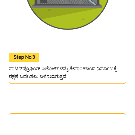
Step No.3
ವಾಟರ್‌ಪ್ರೂಫಿಂಗ್‌ ಏಜೆಂಟ್‌ಗಳನ್ನು ತೇವಾಂಶದಿಂದ ನಿರ್ಮಾಣಕ್ಕೆ
ರಕ್ಷಣೆ ಒದಗಿಸಲು ಬಳಸಲಾಗುತ್ತದೆ.