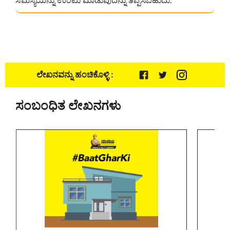
ಸಮಸ್ಯೆಯನ್ನು ಉಂಟು ಮಾಡುವುದನ್ನು ತಪ್ಪಿಸಬಹುದು.
ಲೇಖನವನ್ನು ಹಂಚಿಕೊಳ್ಳಿ :
ಸಂಬಂಧಿತ ಲೇಖನಗಳು