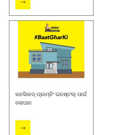
କନସିଲଡ୍ ପ୍ଲମ୍ବିଂ ଇନଷ୍ଟଲ୍ ପାଇଁ
ସୋପାନ