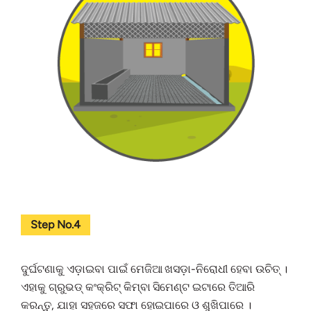
Step No.4
ଦୁର୍ଘଟଣାକୁ ଏଡ଼ାଇବା ପାଇଁ ମେଜିଆ ଖସଡ଼ା-ନିରୋଧୀ ହେବା ଉଚିତ୍ ।
ଏହାକୁ ଗ୍ରୁଭଡ୍ କଂକ୍ରିଟ୍ କିମ୍ବା ସିମେଣ୍ଟ ଇଟାରେ ତିଆରି
କରନ୍ତୁ, ଯାହା ସହଜରେ ସଫା ହୋଇପାରେ ଓ ଶୁଖିପାରେ ।