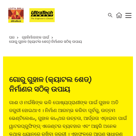
ଘର
ଗୃହନିର୍ମାତାଙ୍କ ପାଇଁ
ଗୋରୁ ଗୁହାଳ (କ୍ୟାଟଲ ଶେଡ୍) ନିର୍ମାଣର ସଠିକ୍ ଉପାୟ
ଗୋରୁ ଗୁହାଳ (କ୍ୟାଟଲ ଶେଡ୍)
ନିର୍ମାଣର ସଠିକ୍ ଉପାୟ
ଗାଈ ଓ ମଇଁଷିଙ୍କ ଭଳି ପୋଷ୍ୟପ୍ରାଣୀଙ୍କ ପାଇଁ ଗୁହାଳ ଅତି
ଜରୁରୀ ହୋଇଥାଏ । ନିର୍ମାଣ ଆରମ୍ଭ କରିବା ପୂର୍ବରୁ, ଉତ୍ତମ
ଭେଣ୍ଟିଲେଶନ୍, ଗୁହାଳ କାନ୍ଥର ଉଚ୍ଚତା, ଆର୍ଦ୍ରତା ଏଡ଼ାଇବା ପାଇଁ
ୱାଟରପ୍ରୁଫିଙ୍ଗ୍ ଏଜେଣ୍ଟର ବ୍ୟବହାର ଏବଂ ଆହୁରି ଅନେକ
କଥାକୁ ଧ୍ୟାନରେ ରଖିବା ଜରୁରୀ । ଏହାଫଳରେ ଆପଣ ସାଧାରଣ