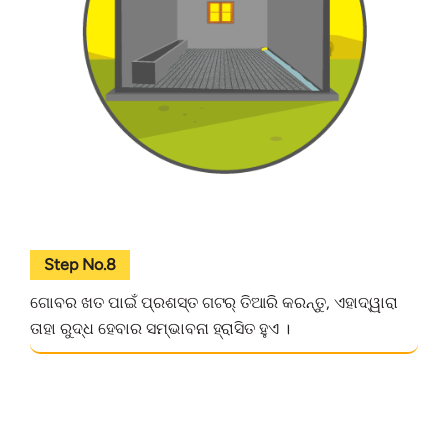
Step No.8
ଗୋବର ଖତ ପାଇଁ ପ୍ରଶସ୍ତ ଗଟର୍ ତିଆରି କରନ୍ତୁ, ଏହାଦ୍ୱାରା
ତାହା ରୁଦ୍ଧ ହେବାର ସମ୍ଭାବନା ହ୍ରାସିତ ହୁଏ ।