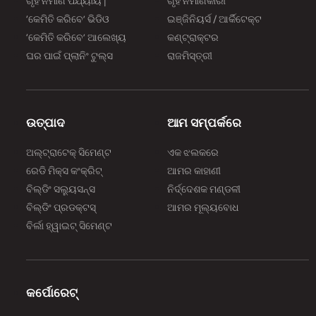
ଗୃହ ନିର୍ମାଣ ପର୍ଯ୍ୟାୟ |
ଗୃହ ନିର୍ମାଣକାରୀ
‘କେମିତି କରିବେ’ ଭିଡିଓ
ଇଞ୍ଜିନିୟର୍ସ / ଆର୍କିଟେକ୍ଟ
‘କେମିତି କରିବେ’ ଆଲେଖ୍ୟ
କଣ୍ଟ୍ରାକ୍ଟର
ଘର ପାଇଁ ପ୍ଲାନିଂ ଟୁଲ୍‌‌ସ
ରାଜମିସ୍ତ୍ରୀ
ଉତ୍ପାଦ
ଆମ ସମ୍ପର୍କରେ
ଅଲ୍‌‌ଟ୍ରାଟେକ୍ ସିମେଣ୍ଟ
ଏକ ଝଲକରେ
ରେଡି ମିକ୍ସ କଂକ୍ରିଟ୍
ଆମର କାହାଣୀ
ବିଲ୍‌‌ଡିଂ ସଲ୍ୟୁସନ୍ସ
ନିର୍ଦ୍ଦେଶକ ମଣ୍ଡଳୀ
ବିଲ୍‌‌ଡିଂ ପ୍ରଡକ୍ଟସ୍
ଆମର ମୂଲ୍ୟବୋଧ
ବିର୍ଲା ହ୍ୱାଇଟ୍ ସିମେଣ୍ଟ
କର୍ପୋରେଟ୍