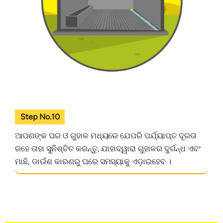
Step No.10
ଆପଣଙ୍କ ଘର ଓ ଗୁହାଳ ମଧ୍ୟରେ ଯେପରି ପର୍ଯ୍ୟାପ୍ତ ଦୂରତା
ରହେ ତାହା ସୁନିଶ୍ଚିତ କରନ୍ତୁ, ଯାହାଦ୍ୱାରା ଗୁହାଳର ଦୁର୍ଗନ୍ଧ ଏବଂ
ମାଛି, ଡାଉଁଶ କାରଣରୁ ଘରେ ସମସ୍ୟାକୁ ଏଡ଼ାଇହେବ ।