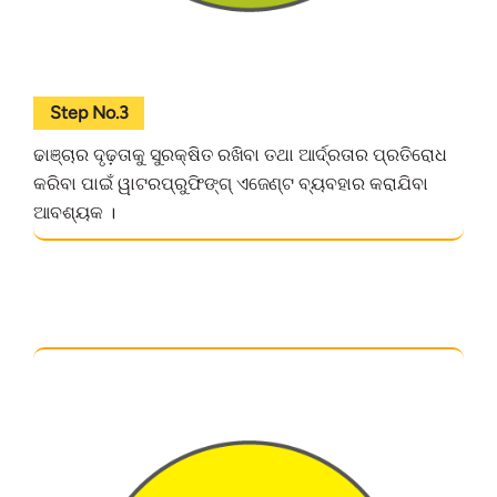
Step No.3
ଢାଞ୍ଚାର ଦୃଢ଼ତାକୁ ସୁରକ୍ଷିତ ରଖିବା ତଥା ଆର୍ଦ୍ରତାର ପ୍ରତିରୋଧ
କରିବା ପାଇଁ ୱାଟରପ୍ରୁଫିଙ୍ଗ୍ ଏଜେଣ୍ଟ ବ୍ୟବହାର କରାଯିବା
ଆବଶ୍ୟକ ।