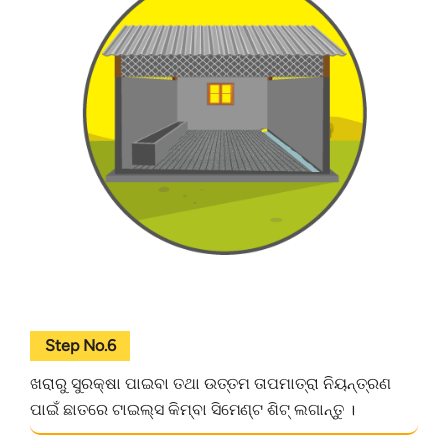
Step No.6
ଖରାରୁ ସୁରକ୍ଷା ପାଇବା ତଥା ଉତ୍ତମ ତାପମାତ୍ରା ନିୟନ୍ତ୍ରଣ
ପାଇଁ ଛାତରେ ଟାଇଲ୍ସ କିମ୍ବା ସିମେଣ୍ଟ ଶିଟ୍ ଲଗାନ୍ତୁ ।