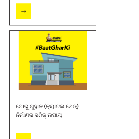
ଗୋରୁ ଗୁହାଳ (କ୍ୟାଟଲ ଶେଡ୍)
ନିର୍ମାଣର ସଠିକ୍ ଉପାୟ