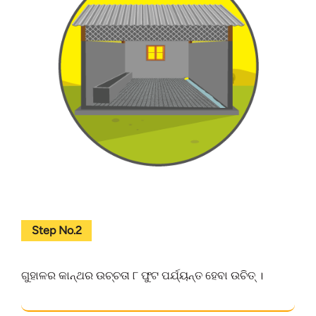
Step No.2
ଗୁହାଳର କାନ୍ଥର ଉଚ୍ଚତା ୮ ଫୁଟ ପର୍ଯ୍ୟନ୍ତ ହେବା ଉଚିତ୍ ।