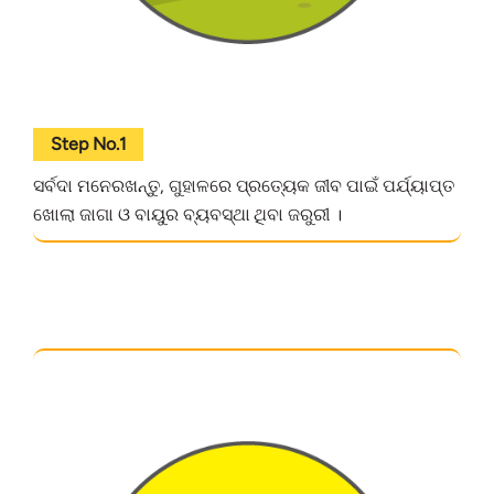
Step No.1
ସର୍ବଦା ମନେରଖନ୍ତୁ, ଗୁହାଳରେ ପ୍ରତ୍ୟେକ ଜୀବ ପାଇଁ ପର୍ଯ୍ୟାପ୍ତ
ଖୋଲା ଜାଗା ଓ ବାୟୁର ବ୍ୟବସ୍ଥା ଥିବା ଜରୁରୀ ।