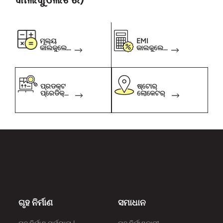
ମୂଲ୍ୟ
EMI
କାଲକୁଲେଟ
କାଲକୁଲେଟ
ର
ର୍
ପ୍ରଡକ୍ଟ
ଷ୍ଟୋର୍
ପ୍ରେଡିକ୍ଟ
ଲୋକେଟର୍
ର
ଗୃହ ନିର୍ମାଣ
ସମାଧାନ