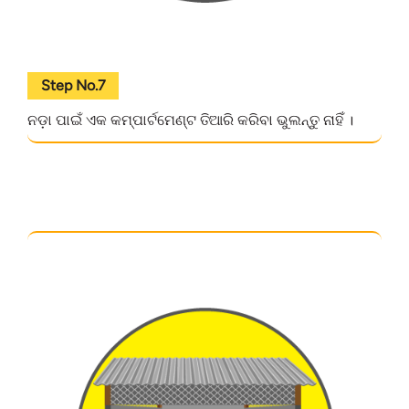
Step No.7
ନଡ଼ା ପାଇଁ ଏକ କମ୍ପାର୍ଟମେଣ୍ଟ ତିଆରି କରିବା ଭୁଲନ୍ତୁ ନାହିଁ ।