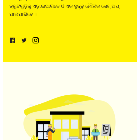
ତ୍ରୁଟିଗୁଡ଼ିକୁ ଏଡ଼ାଇପାରିବେ ଓ ଏକ ସୁଦୃଢ଼ ମୌଳିକ ସେଟ୍ ଅପ୍
ପାଇପାରିବେ ।