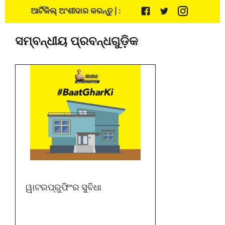
ଆର୍ଟିକିଲ୍ ଅଂଶୀଦାର କରନ୍ତୁ | :
ସମ୍ବନ୍ଧୀୟ ପ୍ରବନ୍ଧଗୁଡ଼ିକ
ୱାଟରପ୍ରୁଫିଂର ସୁବିଧା