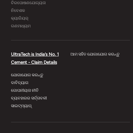
ଚିରପୋଷଣଯୋଗ୍ୟତା
ନିବେଶକ
କ୍ୟାରିୟର୍
ଗଣମାଧ୍ୟମ
UltraTech is India’s No. 1
ଆମ ସହିତ ଯୋଗାଯୋଗ କରନ୍ତୁ
Cement - Claim Details
ଯୋଗାଯୋଗ କରନ୍ତୁ
ଦାବିତ୍ୟାଗ
ଗୋପନୀୟତା ନୀତି
ବ୍ୟବହାରର ସର୍ତ୍ତାବଳୀ
ସାଇଟ୍‌‌ମ୍ୟାପ୍