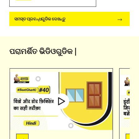
ସମସ୍ତ ପ୍ରବନ୍ଧଗୁଡିକ ଦେଖନ୍ତୁ
ପରାମର୍ଶିତ ଭିଡିଓଗୁଡିକ |