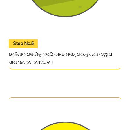
Step No.5
ମେଜିଆର ଗଡ଼ାଣିକୁ ଏପରି ଭାବେ ପ୍ଲାନ୍ କରନ୍ତୁ, ଯାହାଦ୍ୱାରା
ପାଣି ସହଜରେ ବୋହିଯିବ ।