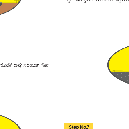
ಜೊತೆಗೆ ಅವು ಸರಿಯಾಗಿ ಸೆಟ್
Step No.7