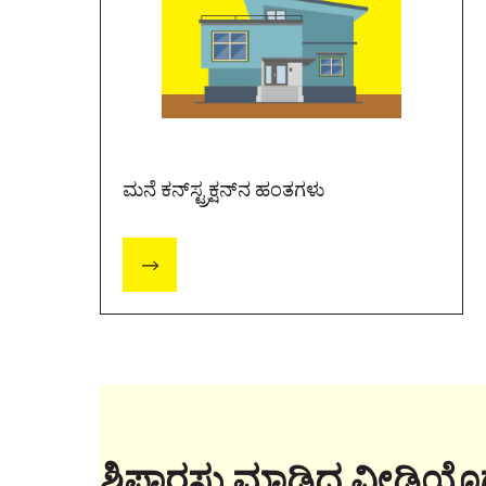
ಮನೆ ಕನ್‌ಸ್ಟ್ರಕ್ಷನ್‌ನ ಹಂತಗಳು
ಶಿಫಾರಸು ಮಾಡಿದ ವೀಡಿಯೊ