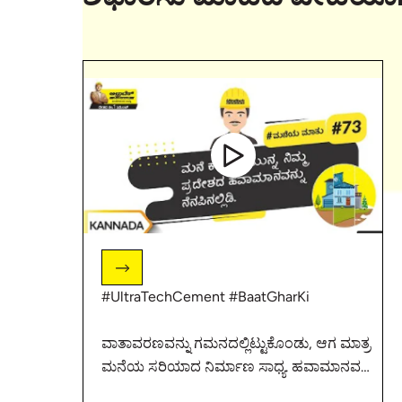
#UltraTechCement #BaatGharKi
ವಾತಾವರಣವನ್ನು ಗಮನದಲ್ಲಿಟ್ಟುಕೊಂಡು, ಆಗ ಮಾತ್ರ
ಮನೆಯ ಸರಿಯಾದ ನಿರ್ಮಾಣ ಸಾಧ್ಯ. ಹವಾಮಾನವನ್ನು
ಗಮನದಲ್ಲಿಟ್ಟುಕೊಂಡು ಮನೆ ಕಟ್ಟುವವರು, ಹೆಚ್ಚಿನ