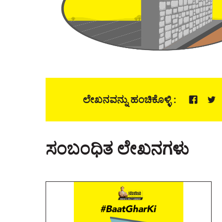
ಲೇಖನವನ್ನು ಹಂಚಿಕೊಳ್ಳಿ :
ಸಂಬಂಧಿತ ಲೇಖನಗಳು