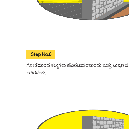
Step No.6
ಗೋಡೆಯಿಂದ ಕಲ್ಲುಗಳು ಹೊರಚಾಚಿರಬಾರದು ಮತ್ತು ಮಿಶ್ರಣದ 
ಆಗಿರಬೇಕು.