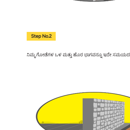
Step No.2
ನಿಮ್ಮ ಗೋಡೆಗಳ ಒಳ ಮತ್ತು ಹೊರ ಭಾಗವನ್ನೂ ಇದೇ ಸಮಯದಲ್