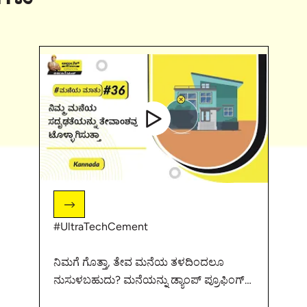
#UltraTechCement
ನಿಮಗೆ ಗೊತ್ತಾ, ತೇವ ಮನೆಯ ತಳದಿಂದಲೂ
ನುಸುಳಬಹುದು? ಮನೆಯನ್ನು ಡ್ಯಾಂಪ್ ಪ್ರೂಫಿಂಗ್
ನೊಂದಿಗೆ ತೇವ ರಹಿತವಾಗಿಸೋದು ಹೇಗಂತ