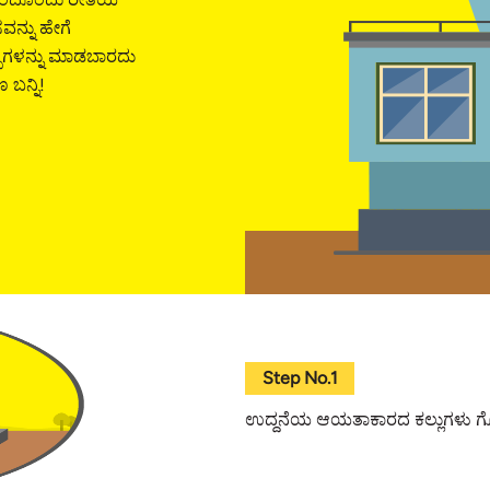
ಸವನ್ನು ಹೇಗೆ
ಪುಗಳನ್ನು ಮಾಡಬಾರದು
ಬನ್ನಿ!
Step No.1
ಉದ್ದನೆಯ ಆಯತಾಕಾರದ ಕಲ್ಲುಗಳು ಗೋಡ