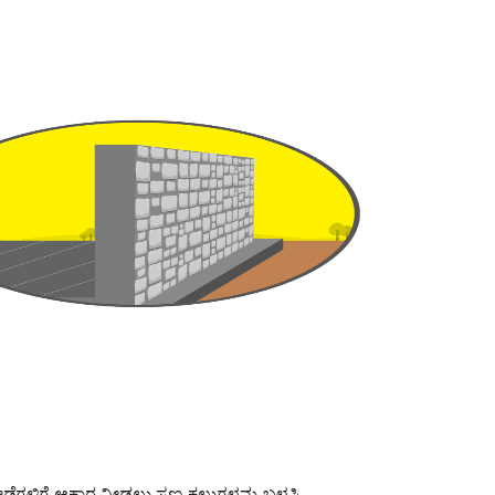
ಡೆಗಳಿಗೆ ಆಕಾರ ನೀಡಲು ಸಣ್ಣ ಕಲ್ಲುಗಳನ್ನು ಬಳಸಿ.