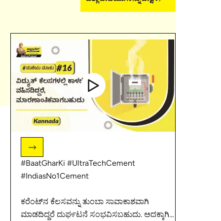
#BaatGharKi #UltraTechCement
#IndiasNo1Cement
ಕರೆಂಟ್‌ನ ಕೆಲಸವನ್ನು ತುಂಬಾ ಸಾವಾಕಾಶವಾಗಿ
ಮಾಡದಿದ್ದರೆ ದುರ್ಘಟನೆ ಸಂಭವಿಸಬಹುದು. ಅದಕ್ಕಾಗಿ