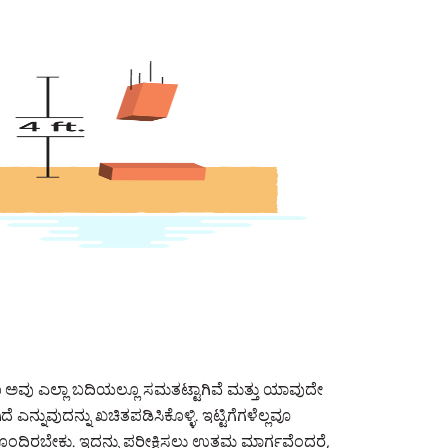
 ಹಾಗೂ ಅವು ಎಲ್ಲಾ ಬದಿಯಲ್ಲೂ ಸಮತಟ್ಟಾಗಿವೆ ಮತ್ತು ಯಾವುದೇ
 ಎನ್ನುವುದನ್ನು ಖಚಿತಪಡಿಸಿಕೊಳ್ಳಿ. ಇಟ್ಟಿಗೆಗಳೆಲ್ಲವೂ
ಂದಿರಬೇಕು. ಇದನ್ನು ಪರೀಕ್ಷಿಸಲು ಉತ್ತಮ ಮಾರ್ಗವೆಂದರೆ,