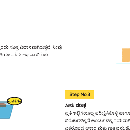
ೊಂದು ಸೂಕ್ತ ವಿಧಾನವಾಗಿರುತ್ತದೆ. ನೀವು
 ಮುರಿಯಬಾರದು ಅಥವಾ ಬಿರುಕು
Step No.3
ಸೀಳು ಪರೀಕ್ಷೆ
ಪ್ರತಿ ಇಟ್ಟಿಗೆಯನ್ನು ಪರೀಕ್ಷಿಸಿಕೊಳ್ಳಿ
ಬಿರುಕುಗಳಿಲ್ಲದೆ ಅಂಚುಗಳಲ್ಲಿ ನಯವಾಗಿದೆ
ಏಕರೂಪದ ಆಕಾರ ಮತ್ತು ಗಾತ್ರವನ್ನು ಹೊ