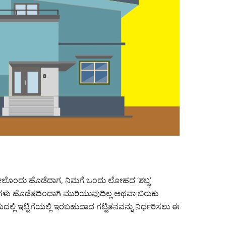
ಮೇಲೊಂದು ಹೊಡೆದಾಗ, ನಿಮಗೆ ಒಂದು ಲೋಹದ ‘ಶಬ್ಧ’
ೆಗಳು ಹೊಡೆತದಿಂದಾಗಿ ಮುರಿಯುವುದಿಲ್ಲ ಅಥವಾ ಬಿರುಕು
್ಲಿ ಇಟ್ಟಿಗೆಯಲ್ಲಿ ಇರಬಹುದಾದ ಗಟ್ಟಿತನವನ್ನು ನಿರ್ಧರಿಸಲು ಈ