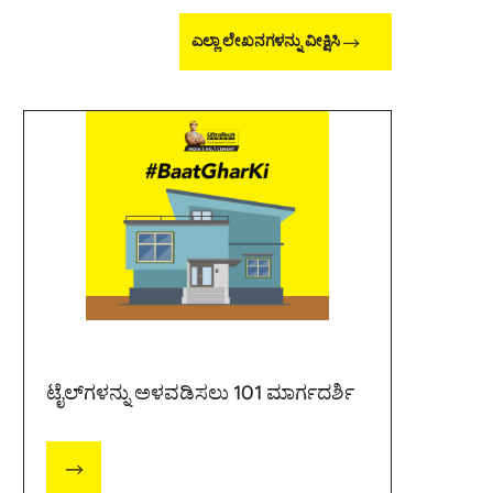
ಎಲ್ಲಾ ಲೇಖನಗಳನ್ನು ವೀಕ್ಷಿಸಿ
ಟೈಲ್‌ಗಳನ್ನು ಅಳವಡಿಸಲು 101 ಮಾರ್ಗದರ್ಶಿ