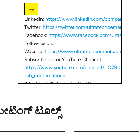
LinkedIn:
https://www.linkedin.com/company/ultr
Twitter:
https://twitter.com/ultratechcement
Facebook:
https://www.facebook.com/UltraTechC
Follow us on:
Website:
https://www.ultratechcement.com/
Subscribe to our YouTube Channel:
https://www.youtube.com/channel/UC7R0m2JO
sub_confirmation=1
#BrickTest #UltraTech #BaatGharki
#BaatGharKi #UltraTechCement #IndiasNo1Cemen
ಟಿಮೇಟಿಂಗ್ ಟೂಲ್ಸ್
ನಮ್ಮ ಮನೆ ಕಟ್ಟುವಾಗ, ಸರಿಯಾದ ಇಟ್ಟಿಗೆ ಆರಿಸುವುದು ಅತೀ ಅಗ
ಇಲ್ಲಿ ನಾವು ನಿಮಗೆ ತಿಳಿಸುತ್ತೇವೆ ಸರಿಯಾದ ಇಟ್ಟಿಗೆ ಹೇಗೆ ಆರಿಸು
ಕಟ್ಟುವ ಮಿತ್ರರ ಜೊತೆ ಶೇರ್‌ಮಾಡಿರಿ ಹಾಗು ಮನೆ ಕಟ್ಟುವುದರ ಬಗೆಗ
ಇಲ್ಲಿಗೆ ಭೇಟಿ ಕೊಡಿ
http://bit.ly/2ZD1cwk