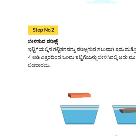
Step No.2
ಬೀಳಿಸುವ ಪರೀಕ್ಷೆ
ಇಟ್ಟಿಗೆಯಲ್ಲಿನ ಗಟ್ಟಿತನವನ್ನು ಪರೀಕ್ಷಿಸುವ ಸಲುವಾಗಿ ಇದು ಮತ್ತ
4 ಅಡಿ ಎತ್ತರದಿಂದ ಒಂದು ಇಟ್ಟಿಗೆಯನ್ನು ಬೀಳಿಸಿದಲ್ಲಿ ಅದು
ಬಿಡಬಾರದು.