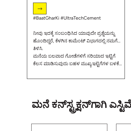
#BaatGharKi #UltraTechCement
ನೀವು ಇದಕ್ಕೆ ಸಂಬಂಧಿಸಿದ ಯಾವುದೇ ಪ್ರಶ್ನೆಯನ್ನು
ಹೊಂದಿದ್ದರೆ, ಕೆಳಗಿನ ಕಾಮೆಂಟ್ ವಿಭಾಗದಲ್ಲಿ ನಮಗೆ
ತಿಳಿಸಿ.
ಮನೆಯ ಬಲವಾದ ಗೋಡೆಗಳಿಗೆ ಸರಿಯಾದ ಇಟ್ಟಿಗೆ
ಕೆಲಸ ಮಾಡಿಸುವುದು ಬಹಳ ಮುಖ್ಯ.ಇಟ್ಟಿಗೆಗಳ ಬಳಕೆ
ಮತ್ತು ಅವುಗಳ ತಪ್ಪುಗಳ ಬಗ್ಗೆ ಕೆಲವು ವಿಷಯಗಳನ್ನು
ನಾವು ಅರ್ಥಮಾಡಿಕೊಳ್ಳೋಣ
ಇಟ್ಟಿಗೆ ಕೆಲಸದಲ್ಲಿ ಉಂಟಾಗುವ ಸಾಮಾನ್ಯ
https://bit.ly/3IPmZIP
ತಪ್ಪುಗಳು
ಮನೆ ಕನ್‌ಸ್ಟ್ರಕ್ಷನ್‌ಗಾಗಿ ಎಸ್