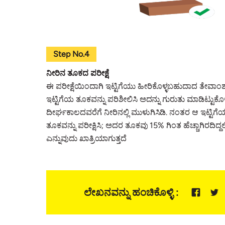
Step No.4
ನೀರಿನ ತೂಕದ ಪರೀಕ್ಷೆ
ಈ ಪರೀಕ್ಷೆಯಿಂದಾಗಿ ಇಟ್ಟಿಗೆಯು ಹೀರಿಕೊಳ್ಳಬಹುದಾದ ತೇವಾಂ
ಇಟ್ಟಿಗೆಯ ತೂಕವನ್ನು ಪರಿಶೀಲಿಸಿ ಅದನ್ನು ಗುರುತು ಮಾಡಿಟ್ಟುಕೊ
ದೀರ್ಘಕಾಲದವರೆಗೆ ನೀರಿನಲ್ಲಿ ಮುಳುಗಿಸಿಡಿ. ನಂತರ ಆ ಇಟ್ಟಿಗೆಯ
ತೂಕವನ್ನು ಪರೀಕ್ಷಿಸಿ; ಅದರ ತೂಕವು 15% ಗಿಂತ ಹೆಚ್ಚಾಗಿರದಿದ್
ಎನ್ನುವುದು ಖಾತ್ರಿಯಾಗುತ್ತದೆ
ಲೇಖನವನ್ನು ಹಂಚಿಕೊಳ್ಳಿ :