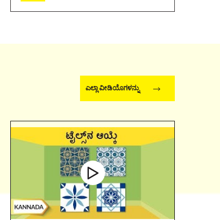
ಎಲ್ಲಾ ವೀಡಿಯೊಗಳನ್ನು