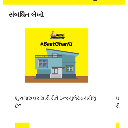
સંબંધિત લેખો
શું તમારું ઘર સારી રીતે ઇન્સ્યુલેટેડ થયેલું
ઘરમાં
છે?
રીતે 