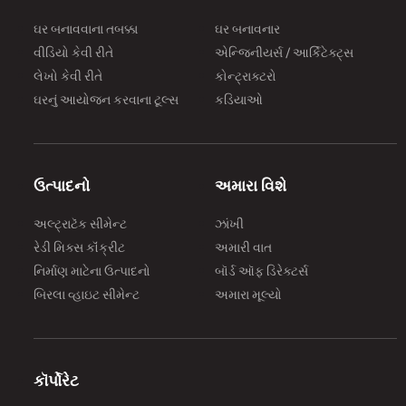
ઘર બનાવવાના તબક્કા
ઘર બનાવનાર
વીડિયો કેવી રીતે
એન્જિનીયર્સ / આર્કિટેક્ટ્સ
લેખો કેવી રીતે
કોન્ટ્રાક્ટરો
ઘરનું આયોજન કરવાના ટૂલ્સ
કડિયાઓ
ઉત્પાદનો
અમારા વિશે
અલ્ટ્રાટૅક સીમેન્ટ
ઝાંખી
રેડી મિક્સ કૉંક્રીટ
અમારી વાત
નિર્માણ માટેના ઉત્પાદનો
બૉર્ડ ઑફ ડિરેક્ટર્સ
બિરલા વ્હાઇટ સીમેન્ટ
અમારા મૂલ્યો
કૉર્પોરેટ