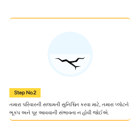
Step No.2
તમારા પરિવારની સલામતી સુનિશ્ચિત કરવા માટે, તમારા પ્લોટને
ભૂકંપ અને પૂર આવવાની સંભાવના ન હોવી જોઈએ.