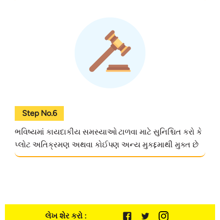
Step No.6
ભવિષ્યમાં કાયદાકીય સમસ્યાઓ ટાળવા માટે સુનિશ્ચિત કરો કે
પ્લોટ અતિક્રમણ અથવા કોઈપણ અન્ય મુકદ્દમાથી મુક્ત છે
લેખ શેર કરો :