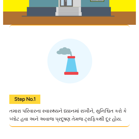
Step No.1
તમારા પરિવારના સ્વાસ્થ્યને ધ્યાનમાં રાખીને, સુનિશ્ચિત કરો કે
પ્લોટ હવા અને અવાજ પ્રદૂષણ તેમજ ટ્રાફિકથી દૂર હોય.