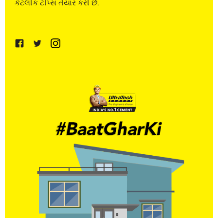
કેટલીક ટીપ્સ તૈયાર કરી છે.