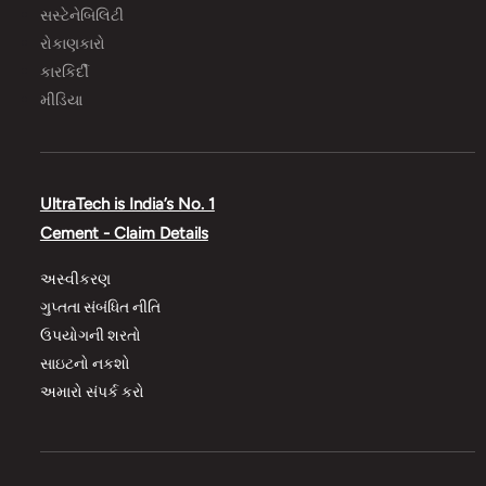
સસ્ટેનેબિલિટી
રોકાણકારો
કારકિર્દી
મીડિયા
UltraTech is India’s No. 1
Cement - Claim Details
અસ્વીકરણ
ગુપ્તતા સંબંધિત નીતિ
ઉપયોગની શરતો
સાઇટનો નકશો
અમારો સંપર્ક કરો