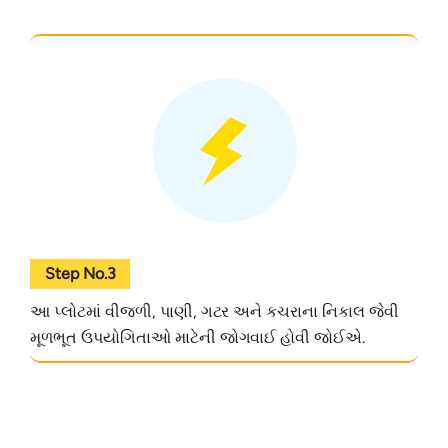
Step No.3
આ પ્લોટમાં વીજળી, પાણી, ગટર અને કચરાના નિકાલ જેવી
મૂળભૂત ઉપયોગિતાઓ માટેની જોગવાઈ હોવી જોઈએ.