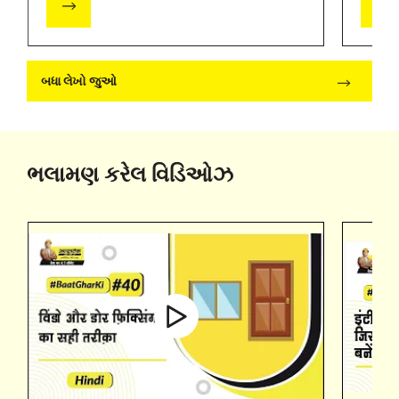
બધા લેખો જુઓ
ભલામણ કરેલ વિડિઓઝ