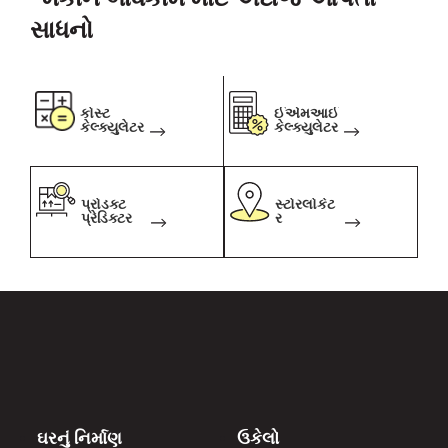
સાધનો
કોસ્ટ
ઈએમઆઈ
કેલ્ક્યુલેટર
કેલ્ક્યુલેટર
પ્રોડક્ટ
સ્ટોરલોકેટ
પ્રેડિક્ટર
ર
ઘરનું નિર્માણ
ઉકેલો